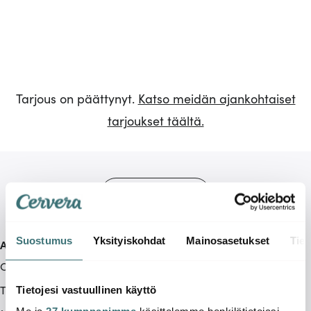
Tarjous on päättynyt.
Katso meidän ajankohtaiset
tarjoukset täältä.
Suostumus
Yksityiskohdat
Mainosasetukset
Tiet
Asiakaspalvelu
Ota yhteyttä
Toimitustavat
Tietojesi vastuullinen käyttö