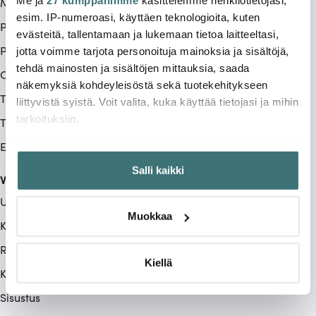
Me ja
27 kumppanimme
käsittelemme henkilötietojasi,
Maksutavat
esim. IP-numeroasi, käyttäen teknologioita, kuten
Peruuttamisoikeus
evästeitä, tallentamaan ja lukemaan tietoa laitteeltasi,
Palautus & reklamaatio
jotta voimme tarjota personoituja mainoksia ja sisältöjä,
tehdä mainosten ja sisältöjen mittauksia, saada
Ostoehdot
näkemyksiä kohdeyleisöstä sekä tuotekehitykseen
Tietoa meistä
liittyvistä syistä. Voit valita, kuka käyttää tietojasi ja mihin
tarkoituksiin.
Tietosuojakäytäntö
Evästekäytäntö (Cookies)
Jos sallit, haluamme myös tehdä seuraavia:
Salli kaikki
Kerätä tietoja maantieteellisestä sijainnistasi,
Valikoima
mahdollisesti muutaman metrin tarkkuudella
Uutuudet
Tunnistaa laitteesi skannaamalla sen ominaispiirteitä
Muokkaa
aktiivisesti (sormenjäljen muodostaminen)
Keittiökoneet
Lue lisää siitä, miten henkilötietojasi käsitellään ja miten
Ruoanlaitto
voit määrittää asetuksesi
tiedot-osiossa
. Voit muuttaa
Kiellä
Kattaus
suostumustasi tai peruuttaa sen milloin vain
evästeilmoituksessa.
Sisustus