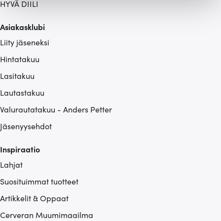
HYVÄ DIILI
Käytämme evästeitä tarjoamamme sisällön ja mainosten
räätälöimiseen, sosiaalisen median ominaisuuksien
Asiakasklubi
tukemiseen ja kävijämäärämme analysoimiseen. Lisäksi
Liity jäseneksi
jaamme sosiaalisen median, mainosalan ja analytiikka-
alan kumppaneillemme tietoja siitä, miten käytät
Hintatakuu
sivustoamme. Kumppanimme voivat yhdistää näitä
Lasitakuu
tietoja muihin tietoihin, joita olet antanut heille tai joita on
kerätty, kun olet käyttänyt heidän palvelujaan.
Lautastakuu
Valurautatakuu - Anders Petter
Jäsenyysehdot
Inspiraatio
Lahjat
Suosituimmat tuotteet
Artikkelit & Oppaat
Cerveran Muumimaailma