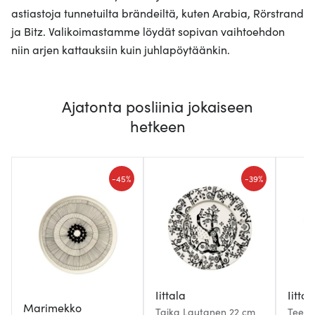
astiastoja tunnetuilta brändeiltä, kuten Arabia, Rörstrand
ja Bitz. Valikoimastamme löydät sopivan vaihtoehdon
niin arjen kattauksiin kuin juhlapöytäänkin.
Ajatonta posliinia jokaiseen
hetkeen
-
-
45%
39%
Iittala
Iittal
Marimekko
Taika Lautanen 22 cm
Teema