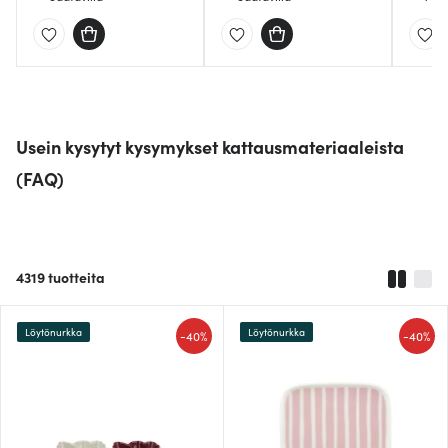
Usein kysytyt kysymykset kattausmateriaaleista
(FAQ)
4319
tuotteita
Löytönurkka
Löytönurkka
-
-
40%
40%