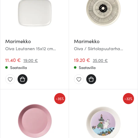
Marimekko
Marimekko
Oiva Lautanen 15x12 cm
Oiva / Siirtolapuutarha
Valkoinen
Lautanen 25 cm
11.40 €
Musta/Valkoinen
19.20 €
19.00 €
35.00 €
Saatavilla
Saatavilla
-
-
35%
32%