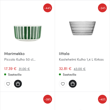
-
-
44%
24%
Marimekko
Iittala
Piccolo Kulho 50 cl
Kastehelmi Kulho 1,4 L Kirkas
Valkoinen/Vihreä
17.39 €
32.81 €
31.00 €
43.00 €
Saatavilla
Saatavilla
-
-
39%
40%