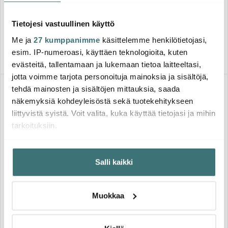
Kanerva
Valkoinen
Tietojesi vastuullinen käyttö
14.55 €
15.15 €
24.00 €
24.00 €
Saatavilla
Saatavilla
Me ja
27 kumppanimme
käsittelemme henkilötietojasi,
esim. IP-numeroasi, käyttäen teknologioita, kuten
evästeitä, tallentamaan ja lukemaan tietoa laitteeltasi,
jotta voimme tarjota personoituja mainoksia ja sisältöjä,
tehdä mainosten ja sisältöjen mittauksia, saada
Löytönurkka
-
40%
näkemyksiä kohdeyleisöstä sekä tuotekehitykseen
liittyvistä syistä. Voit valita, kuka käyttää tietojasi ja mihin
tarkoituksiin.
Jos sallit, haluamme myös tehdä seuraavia:
Salli kaikki
Kerätä tietoja maantieteellisestä sijainnistasi,
mahdollisesti muutaman metrin tarkkuudella
Moomin Arabia
Marimekko
Tunnistaa laitteesi skannaamalla sen ominaispiirteitä
Muokkaa
Muumi Lautanen 19 cm
Kukat Puhkeavat Kulho 30 cl
aktiivisesti (sormenjäljen muodostaminen)
Lomakuumetta
Valkoinen/Musta
29.00 €
14.40 €
Lue lisää siitä, miten henkilötietojasi käsitellään ja miten
24.00 €
voit määrittää asetuksesi
tiedot-osiossa
. Voit muuttaa
Saatavilla
Saatavilla