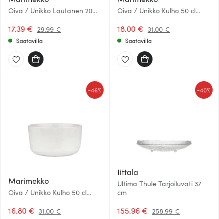
Oiva / Unikko Lautanen 20
Oiva / Unikko Kulho 50 cl
cm Musta/Valkoinen
Musta/Valkoinen
17.39 €
18.00 €
29.99 €
31.00 €
Saatavilla
Saatavilla
-
-
46%
40%
Iittala
Marimekko
Ultima Thule Tarjoiluvati 37
Oiva / Unikko Kulho 50 cl
cm
Valkoinen
16.80 €
155.96 €
31.00 €
258.99 €