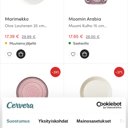
Marimekko
Moomin Arabia
Oiva Lautanen 25 cm
Muumi Kulho 15 cm
Valkoinen
Sydänkäpyset
17.39 €
17.65 €
29.99 €
26.00 €
Muutama jäljellä
Saatavilla
-
-
39%
37%
Iittala
Iittala
Suostumus
Yksityiskohdat
Mainosasetukset
Tiet
Kastehelmi Lautanen 17 cm
Teema Lautanen 23 cm