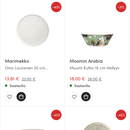
-
-
40%
31%
Marimekko
Moomin Arabia
Oiva Lautanen 20 cm
Muumi Kulho 15 cm Hellyys
Valkoinen
13.81 €
18.00 €
23.00 €
26.00 €
Saatavilla
Saatavilla
-
-
40%
45%