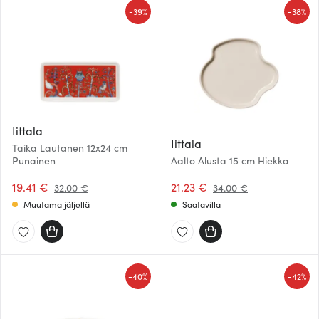
-
-
39%
38%
Iittala
Iittala
Taika Lautanen 12x24 cm
Punainen
Aalto Alusta 15 cm Hiekka
19.41 €
21.23 €
32.00 €
34.00 €
Muutama jäljellä
Saatavilla
-
-
40%
42%