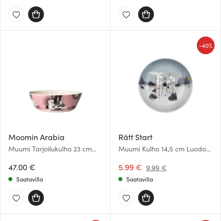
-
40%
Moomin Arabia
Rätt Start
Muumi Tarjoilukulho 23 cm
Muumi Kulho 14,5 cm Luodot
Rakkaus 30
ja karit
47.00 €
5.99 €
9.99 €
Saatavilla
Saatavilla