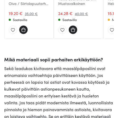
Oiva / Siirtolapuutarha
Mustavalkoinen
Helm
Lautanen 25 cm
Musta/Valkoinen
19.20 €
24.28 €
15.15
35.00 €
40.00 €
Saatavilla
Saatavilla
Muu
Mikä materiaali sopii parhaiten arkikäyttöön?
Sekä laadukas kivitavara että maasälpäposliini ovat
erinomaisia vaihtoehtoja päivittäiseen käyttöön. Jos
perheessä on lapsia tai astiat ovat kovassa käytössä ja
kulkevat päivittäin astianpesukoneen kautta,
maasälpäposliini on erityisen kestävä ja huoleton
valinta. Jos taas pidät modernista ilmeestä, luonnollisista
pinnoista ja hieman painavammista astioista, kivitavara
on loistava vaihtoehto. Se on erittäin kestävä materiaali