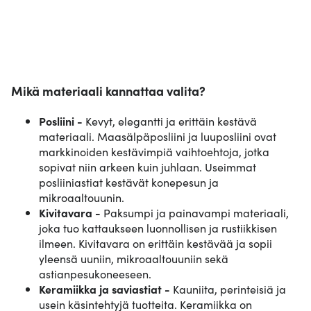
Mikä materiaali kannattaa valita?
Posliini -
Kevyt, elegantti ja erittäin kestävä
materiaali. Maasälpäposliini ja luuposliini ovat
markkinoiden kestävimpiä vaihtoehtoja, jotka
sopivat niin arkeen kuin juhlaan. Useimmat
posliiniastiat kestävät konepesun ja
mikroaaltouunin.
Kivitavara -
Paksumpi ja painavampi materiaali,
joka tuo kattaukseen luonnollisen ja rustiikkisen
ilmeen. Kivitavara on erittäin kestävää ja sopii
yleensä uuniin, mikroaaltouuniin sekä
astianpesukoneeseen.
Keramiikka ja saviastiat -
Kauniita, perinteisiä ja
usein käsintehtyjä tuotteita. Keramiikka on