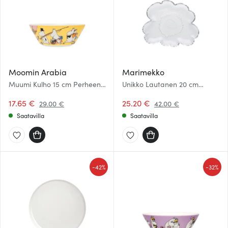
Moomin Arabia
Marimekko
Muumi Kulho 15 cm Perheen
Unikko Lautanen 20 cm
Parissa
Kirkas
17.65 €
25.20 €
29.00 €
42.00 €
Saatavilla
Saatavilla
-
-
42%
32%