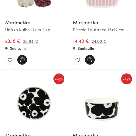
Marimekko
Marimekko
Unikko Kulho 11 cm 2 kpl
Piccolo Lautanen 15x12 cm
Valkoinen/Viininpunainen
Valkoinen/Vaaleanpunainen
23.18 €
14.40 €
38.64 €
24.00 €
Saatavilla
Saatavilla
-
-
42%
42%
Marimekko
Marimekko