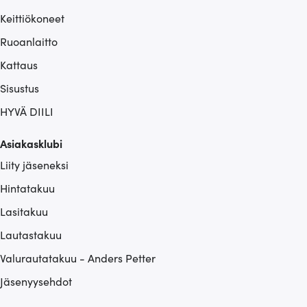
Keittiökoneet
Ruoanlaitto
Kattaus
Sisustus
HYVÄ DIILI
Asiakasklubi
Liity jäseneksi
Hintatakuu
Lasitakuu
Lautastakuu
Valurautatakuu - Anders Petter
Jäsenyysehdot