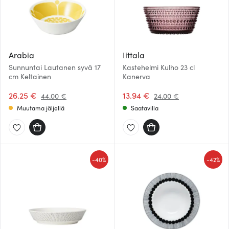
Arabia
Iittala
Sunnuntai Lautanen syvä 17
Kastehelmi Kulho 23 cl
cm Keltainen
Kanerva
26.25 €
13.94 €
44.00 €
24.00 €
Muutama jäljellä
Saatavilla
-
-
40%
42%