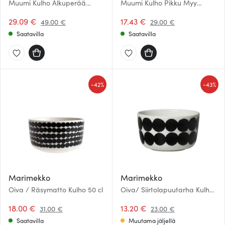
Muumi Kulho Alkuperää
Muumi Kulho Pikku Myy
kunnioittaen 23 cm
niityllä 15 cm
29.09 €
17.43 €
49.00 €
29.00 €
Saatavilla
Saatavilla
-
-
42%
43%
Marimekko
Marimekko
Oiva / Räsymatto Kulho 50 cl
Oiva/ Siirtolapuutarha Kulho
25 cl
18.00 €
13.20 €
31.00 €
23.00 €
Saatavilla
Muutama jäljellä