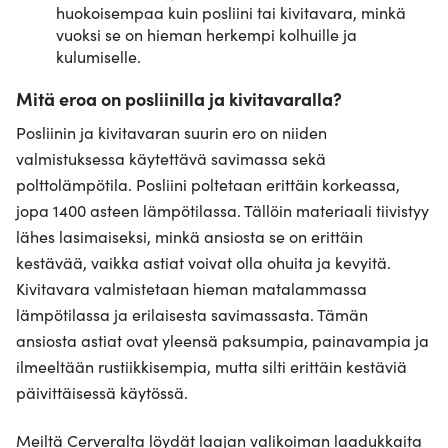
huokoisempaa kuin posliini tai kivitavara, minkä
vuoksi se on hieman herkempi kolhuille ja
kulumiselle.
Mitä eroa on posliinilla ja kivitavaralla?
Posliinin ja kivitavaran suurin ero on niiden
valmistuksessa käytettävä savimassa sekä
polttolämpötila. Posliini poltetaan erittäin korkeassa,
jopa 1400 asteen lämpötilassa. Tällöin materiaali tiivistyy
lähes lasimaiseksi, minkä ansiosta se on erittäin
kestävää, vaikka astiat voivat olla ohuita ja kevyitä.
Kivitavara valmistetaan hieman matalammassa
lämpötilassa ja erilaisesta savimassasta. Tämän
ansiosta astiat ovat yleensä paksumpia, painavampia ja
ilmeeltään rustiikkisempia, mutta silti erittäin kestäviä
päivittäisessä käytössä.
Meiltä Cerveralta löydät laajan valikoiman laadukkaita