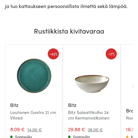
ja tuo kattaukseen persoonallista ilmettä sekä lämpöä.
Rustiikkista kivitavaraa
-
-
42%
17%
Bitz
Bitz
Bros
Lautanen Gastro 21 cm
Bitz Salaattikulho 24
Vihreä
cm Kermanvalkoinen
Nordi
cm
8.09 €
29.88 €
16.32
14.00 €
36.00 €
Saatavilla
Saatavilla
Muu