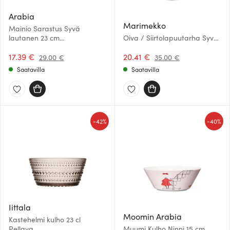
Arabia
Marimekko
Mainio Sarastus Syvä
lautanen 23 cm
Oiva / Siirtolapuutarha Syvä
Valkoinen/Musta
lautanen 20 cm
17.39 €
Musta/Valkoinen
20.41 €
29.00 €
35.00 €
Saatavilla
Saatavilla
-
-
42%
40%
Iittala
Moomin Arabia
Kastehelmi kulho 23 cl
Pellava
Muumi Kulho Ninni 15 cm