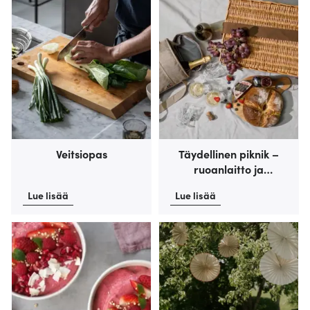
Veitsiopas
Täydellinen piknik –
ruoanlaitto ja
varusteet metsään ja
Lue lisää
Lue lisää
rannalle