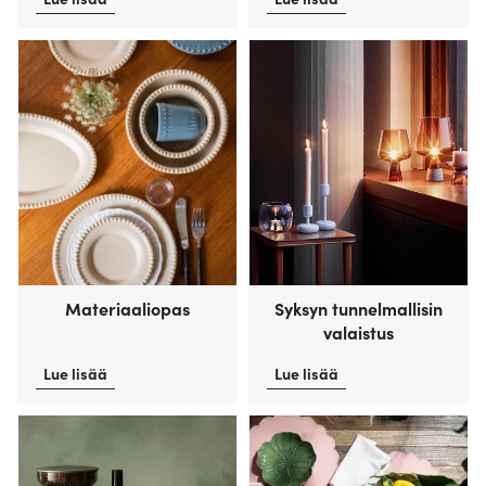
Materiaaliopas
Syksyn tunnelmallisin
valaistus
Lue lisää
Lue lisää