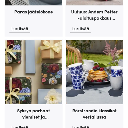
Paras jäätelökone
Uutuus: Anders Petter
-aloituspakkaus
keittiöön
Lue lisää
Lue lisää
Syksyn parhaat
Rörstrandin klassikot
viemiset ja
vertailussa
tuparilahjat
Lue lisää
Lue lisää