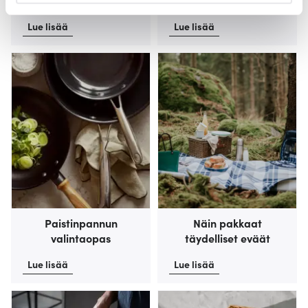
evästeilmoituksessa.
Lue lisää
Lue lisää
Käytämme evästeitä tarjoamamme sisällön ja mainosten
räätälöimiseen, sosiaalisen median ominaisuuksien
tukemiseen ja kävijämäärämme analysoimiseen. Lisäksi
jaamme sosiaalisen median, mainosalan ja analytiikka-
alan kumppaneillemme tietoja siitä, miten käytät
sivustoamme. Kumppanimme voivat yhdistää näitä
tietoja muihin tietoihin, joita olet antanut heille tai joita on
kerätty, kun olet käyttänyt heidän palvelujaan.
Paistinpannun
Näin pakkaat
valintaopas
täydelliset eväät
Lue lisää
Lue lisää