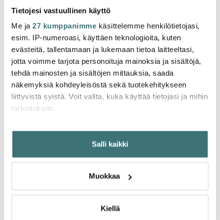
Tietojesi vastuullinen käyttö
Me ja
27 kumppanimme
käsittelemme henkilötietojasi,
esim. IP-numeroasi, käyttäen teknologioita, kuten
Täydellinen pizza-ilta
Säilö kesän maut:
kotona
Marjat ja sienet
evästeitä, tallentamaan ja lukemaan tietoa laitteeltasi,
talteen
jotta voimme tarjota personoituja mainoksia ja sisältöjä,
Lue lisää
Lue lisää
tehdä mainosten ja sisältöjen mittauksia, saada
näkemyksiä kohdeyleisöstä sekä tuotekehitykseen
liittyvistä syistä. Voit valita, kuka käyttää tietojasi ja mihin
tarkoituksiin.
Jos sallit, haluamme myös tehdä seuraavia:
Salli kaikki
Kerätä tietoja maantieteellisestä sijainnistasi,
mahdollisesti muutaman metrin tarkkuudella
Tunnistaa laitteesi skannaamalla sen ominaispiirteitä
Muokkaa
aktiivisesti (sormenjäljen muodostaminen)
Lue lisää siitä, miten henkilötietojasi käsitellään ja miten
voit määrittää asetuksesi
tiedot-osiossa
. Voit muuttaa
Kesäillallinen ulkona
Spa-tunnelmaa kotiin
Kiellä
suostumustasi tai peruuttaa sen milloin vain