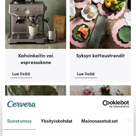
Kahvinkeitin vai
Syksyn kattaustrendit
espressokone
Lue lisää
Lue lisää
Suostumus
Yksityiskohdat
Mainosasetukset
Tiet