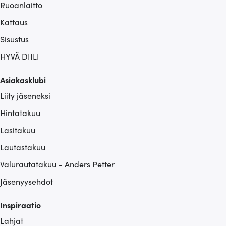
Ruoanlaitto
Kattaus
Sisustus
HYVÄ DIILI
Asiakasklubi
Liity jäseneksi
Hintatakuu
Lasitakuu
Lautastakuu
Valurautatakuu - Anders Petter
Jäsenyysehdot
Inspiraatio
Lahjat