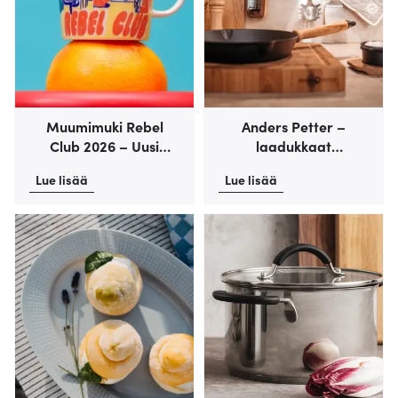
Muumimuki Rebel
Anders Petter –
Club 2026 – Uusi
laadukkaat
kokoelma Moomin
keittiötuotteet
Lue lisää
Lue lisää
Arabialta