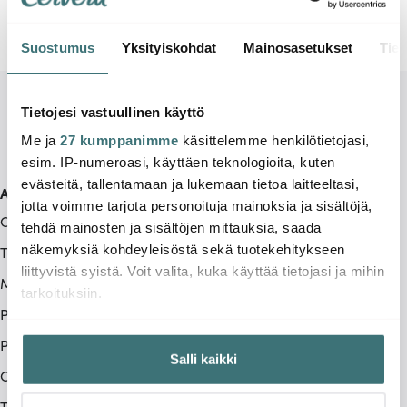
Suostumus
Yksityiskohdat
Mainosasetukset
Tiet
Tietojesi vastuullinen käyttö
Me ja
27 kumppanimme
käsittelemme henkilötietojasi,
esim. IP-numeroasi, käyttäen teknologioita, kuten
evästeitä, tallentamaan ja lukemaan tietoa laitteeltasi,
Asiakaspalvelu
jotta voimme tarjota personoituja mainoksia ja sisältöjä,
Ota yhteyttä
tehdä mainosten ja sisältöjen mittauksia, saada
Toimitustavat
näkemyksiä kohdeyleisöstä sekä tuotekehitykseen
liittyvistä syistä. Voit valita, kuka käyttää tietojasi ja mihin
Maksutavat
tarkoituksiin.
Peruuttamisoikeus
Jos sallit, haluamme myös tehdä seuraavia:
Palautus & reklamaatio
Salli kaikki
Kerätä tietoja maantieteellisestä sijainnistasi,
Ostoehdot
mahdollisesti muutaman metrin tarkkuudella
Tietoa meistä
Tunnistaa laitteesi skannaamalla sen ominaispiirteitä