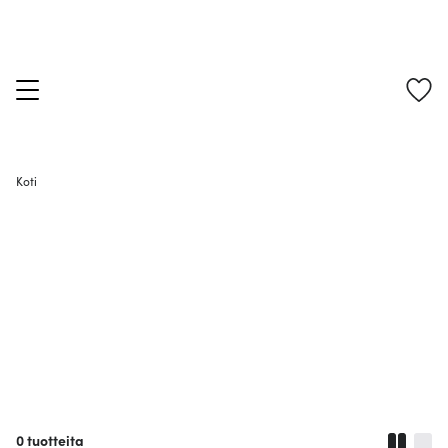
Koti
0
tuotteita