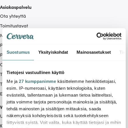
Asiakaspalvelu
Ota yhteyttä
Toimitustavat
Maksutavat
Peruuttamisoikeus
Suostumus
Yksityiskohdat
Mainosasetukset
Tiet
Palautus & reklamaatio
Ostoehdot
Tietojesi vastuullinen käyttö
Tietoa meistä
Me ja
27 kumppanimme
käsittelemme henkilötietojasi,
Tietosuojakäytäntö
esim. IP-numeroasi, käyttäen teknologioita, kuten
Evästekäytäntö (Cookies)
evästeitä, tallentamaan ja lukemaan tietoa laitteeltasi,
jotta voimme tarjota personoituja mainoksia ja sisältöjä,
Valikoima
tehdä mainosten ja sisältöjen mittauksia, saada
Uutuudet
näkemyksiä kohdeyleisöstä sekä tuotekehitykseen
liittyvistä syistä. Voit valita, kuka käyttää tietojasi ja mihin
Keittiökoneet