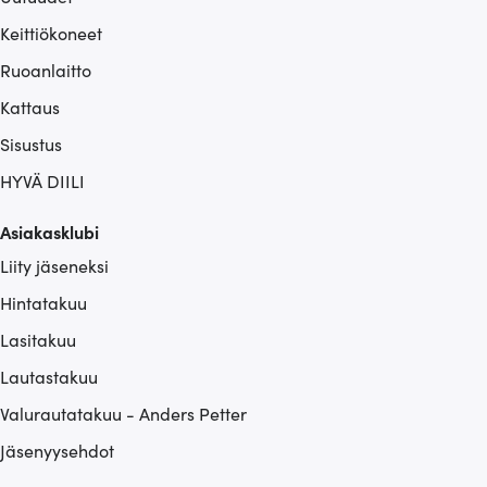
Keittiökoneet
Ruoanlaitto
Kattaus
Sisustus
HYVÄ DIILI
Asiakasklubi
Liity jäseneksi
Hintatakuu
Lasitakuu
Lautastakuu
Valurautatakuu - Anders Petter
Jäsenyysehdot