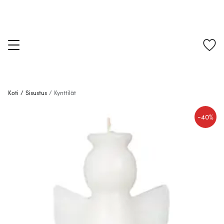
Koti
/
Sisustus
/
Kynttilät
-
40%