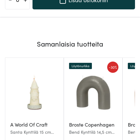
Samanlaisia tuotteita
Löytönurkka
Löytö
-
30%
A World Of Craft
Broste Copenhagen
Bros
Santa Kynttilä 15 cm
Bend Kynttilä 14,5 cm
Bend K
Valkoinen
Harmaa
Tan