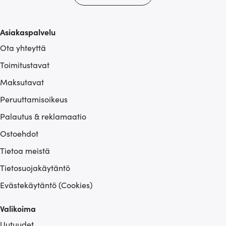
tietoja muihin tietoihin, joita olet antanut heille tai joita on
kerätty, kun olet käyttänyt heidän palvelujaan.
Asiakaspalvelu
Ota yhteyttä
Toimitustavat
Maksutavat
Peruuttamisoikeus
Palautus & reklamaatio
Ostoehdot
Tietoa meistä
Tietosuojakäytäntö
Evästekäytäntö (Cookies)
Valikoima
Uutuudet