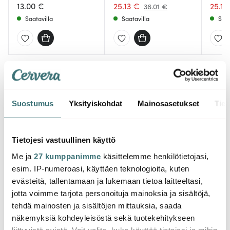
13.00 €
25.13 €
25.13
36.01 €
Saatavilla
Saatavilla
Saat
Saatat pitää myös näistä
Suostumus
Yksityiskohdat
Mainosasetukset
Tiet
-
50%
Tietojesi vastuullinen käyttö
Me ja
27 kumppanimme
käsittelemme henkilötietojasi,
esim. IP-numeroasi, käyttäen teknologioita, kuten
evästeitä, tallentamaan ja lukemaan tietoa laitteeltasi,
jotta voimme tarjota personoituja mainoksia ja sisältöjä,
tehdä mainosten ja sisältöjen mittauksia, saada
Stig 
näkemyksiä kohdeyleisöstä sekä tuotekehitykseen
Solstickan
Vargen & Thor
Berså
liittyvistä syistä. Voit valita, kuka käyttää tietojasi ja mihin