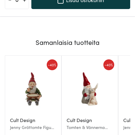
Samanlaisia tuotteita
-
-
40%
40%
Cult Design
Cult Design
Cult 
Jenny Gröttomte Figuuri
Tomten & Vännerna
Jenny 
15x10 cm
Figuuri tonttu 10 cm
15 cm