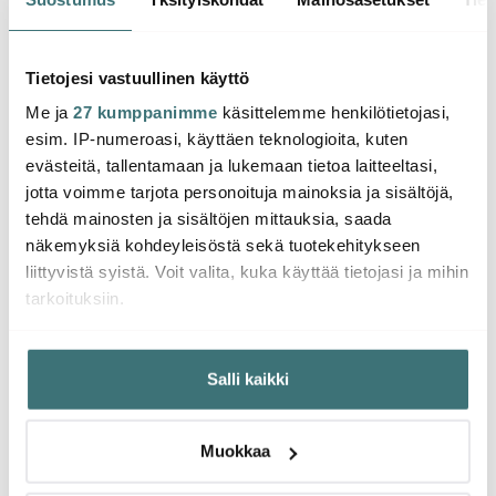
Jennys Patalappu kissa
Jenny Tonttu & Lillan
Jenny 
18x18 cm
8x7x15,5 cm
14x11x
16.00 €
23.85 €
25.11
37.00 €
Tietojesi vastuullinen käyttö
Saatavilla
Saatavilla
Saat
Me ja
27 kumppanimme
käsittelemme henkilötietojasi,
esim. IP-numeroasi, käyttäen teknologioita, kuten
evästeitä, tallentamaan ja lukemaan tietoa laitteeltasi,
jotta voimme tarjota personoituja mainoksia ja sisältöjä,
tehdä mainosten ja sisältöjen mittauksia, saada
Saatat pitää myös näistä
näkemyksiä kohdeyleisöstä sekä tuotekehitykseen
liittyvistä syistä. Voit valita, kuka käyttää tietojasi ja mihin
tarkoituksiin.
-
34%
Jos sallit, haluamme myös tehdä seuraavia:
Salli kaikki
Kerätä tietoja maantieteellisestä sijainnistasi,
mahdollisesti muutaman metrin tarkkuudella
Tunnistaa laitteesi skannaamalla sen ominaispiirteitä
Muokkaa
aktiivisesti (sormenjäljen muodostaminen)
Lue lisää siitä, miten henkilötietojasi käsitellään ja miten