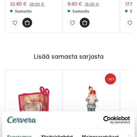
22.80 €
9.60 €
17.54
38.00 €
16.00 €
Saatavilla
Saatavilla
Saat
Lisää samasta sarjasta
-
36%
Cult Design
Cult Design
Cult 
Suostumus
Yksityiskohdat
Mainosasetukset
Tiet