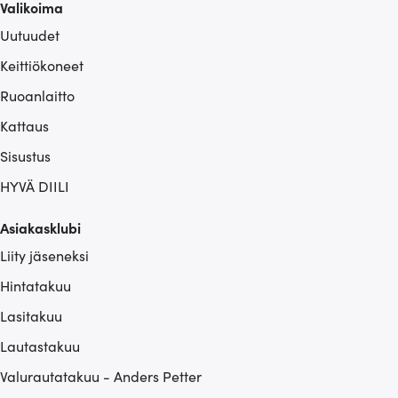
Valikoima
Uutuudet
Keittiökoneet
Ruoanlaitto
Kattaus
Sisustus
HYVÄ DIILI
Asiakasklubi
Liity jäseneksi
Hintatakuu
Lasitakuu
Lautastakuu
Valurautatakuu - Anders Petter