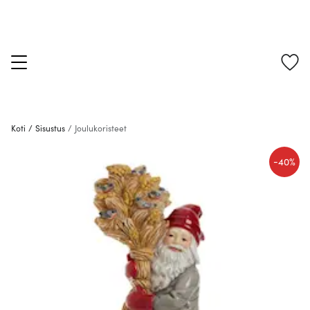
Koti
/
Sisustus
/
Joulukoristeet
-
40%