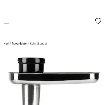
Koti
/
Ruoanlaitto
/
Keittiökoneet