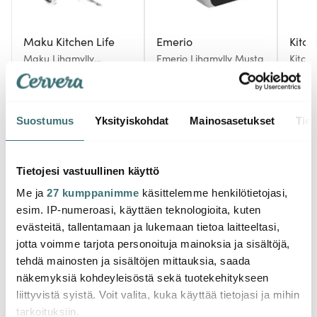
Maku Kitchen Life
Emerio
Kitch
Maku Lihamylly
Emerio Lihamylly Musta
Kitch
9,5x26,5 cm
32.99 €
59.00 €
201.0
Saatavilla
Muutama jäljellä
Saat
Suostumus
Yksityiskohdat
Mainosasetukset
Tiet
Tietojesi vastuullinen käyttö
Me ja
27 kumppanimme
käsittelemme henkilötietojasi,
Saatat pitää myös näistä
esim. IP-numeroasi, käyttäen teknologioita, kuten
evästeitä, tallentamaan ja lukemaan tietoa laitteeltasi,
jotta voimme tarjota personoituja mainoksia ja sisältöjä,
tehdä mainosten ja sisältöjen mittauksia, saada
näkemyksiä kohdeyleisöstä sekä tuotekehitykseen
liittyvistä syistä. Voit valita, kuka käyttää tietojasi ja mihin
tarkoituksiin.