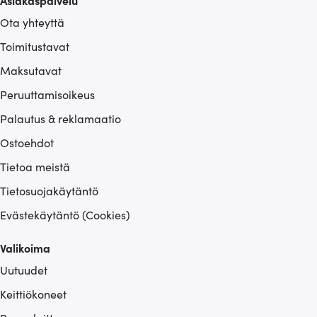
Asiakaspalvelu
kerätty, kun olet käyttänyt heidän palvelujaan.
Ota yhteyttä
Toimitustavat
Maksutavat
Peruuttamisoikeus
Palautus & reklamaatio
Ostoehdot
Tietoa meistä
Tietosuojakäytäntö
Evästekäytäntö (Cookies)
Valikoima
Uutuudet
Keittiökoneet