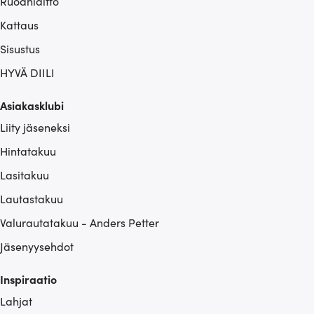
Ruoanlaitto
Kattaus
Sisustus
HYVÄ DIILI
Asiakasklubi
Liity jäseneksi
Hintatakuu
Lasitakuu
Lautastakuu
Valurautatakuu - Anders Petter
Jäsenyysehdot
Inspiraatio
Lahjat