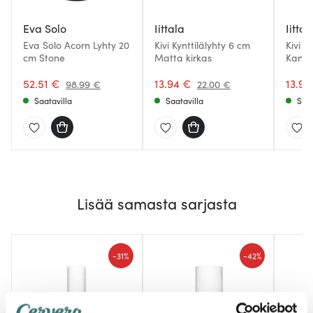
Eva Solo
Iittala
Iittal
Eva Solo Acorn Lyhty 20
Kivi Kynttilälyhty 6 cm
Kivi K
cm Stone
Matta kirkas
Kaner
52.51 €
13.94 €
13.94
98.99 €
22.00 €
Saatavilla
Saatavilla
Saat
Lisää samasta sarjasta
-
-
31%
42%