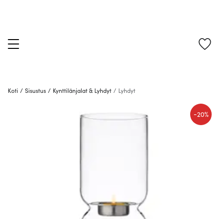
Koti
/
Sisustus
/
Kynttilänjalat & Lyhdyt
/
Lyhdyt
-
20%