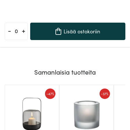
-
+
Lisää ostokoriin
Samanlaisia tuotteita
-
-
47%
37%