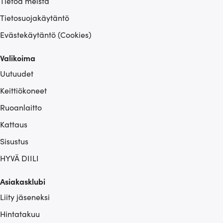
Tietoa meistä
Tietosuojakäytäntö
Evästekäytäntö (Cookies)
Valikoima
Uutuudet
Keittiökoneet
Ruoanlaitto
Kattaus
Sisustus
HYVÄ DIILI
Asiakasklubi
Liity jäseneksi
Hintatakuu