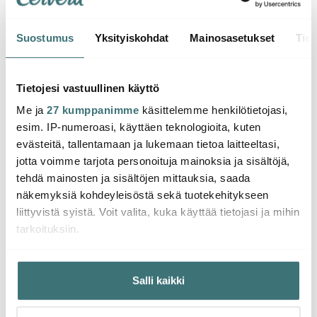
Suostumus
Yksityiskohdat
Mainosasetukset
Tiet
Iittala
Iittala
Iittal
Lantern Valaisin 60 cm
Lantern Valaisin 25 cm
Lanter
Valkoinen
Valkoinen
cm Ki
Tietojesi vastuullinen käyttö
Me ja
27 kumppanimme
käsittelemme henkilötietojasi,
347.94 €
206.47 €
274.
503.00 €
359.01 €
esim. IP-numeroasi, käyttäen teknologioita, kuten
Saatavilla
Muutama jäljellä
Muu
evästeitä, tallentamaan ja lukemaan tietoa laitteeltasi,
jotta voimme tarjota personoituja mainoksia ja sisältöjä,
tehdä mainosten ja sisältöjen mittauksia, saada
näkemyksiä kohdeyleisöstä sekä tuotekehitykseen
liittyvistä syistä. Voit valita, kuka käyttää tietojasi ja mihin
tarkoituksiin.
Saatat pitää myös näistä
Jos sallit, haluamme myös tehdä seuraavia:
Salli kaikki
Kerätä tietoja maantieteellisestä sijainnistasi,
-
-
30%
16%
mahdollisesti muutaman metrin tarkkuudella
Tunnistaa laitteesi skannaamalla sen ominaispiirteitä