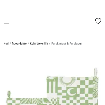
Koti
/
Ruoanlaitto
/
Keittiötekstiilit
/
Patakintaat & Patalaput