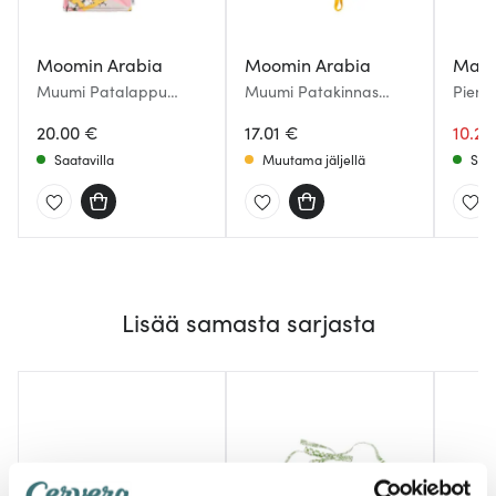
Moomin Arabia
Moomin Arabia
Mari
Muumi Patalappu
Muumi Patakinnas
Pieni
22x22 cm 2 kpl Perheen
14x28 cm Muumipeikko
Valko
parissa
20.00 €
17.01 €
10.20
Saatavilla
Muutama jäljellä
Saat
Lisää samasta sarjasta