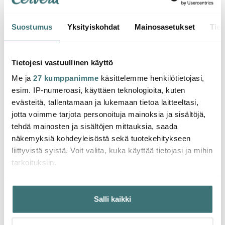
Suostumus
Yksityiskohdat
Mainosasetukset
Tiet
Moomin Arabia
Moomin Arabia
Moom
Muumi Pöytätabletti
Muumi Esiliina Juhlat
Muumi
Tietojesi vastuullinen käyttö
Juhlat 31x46 cm Vihreä
15x34
Me ja
27 kumppanimme
käsittelemme henkilötietojasi,
14.01 €
23.00 €
paris
20.0
esim. IP-numeroasi, käyttäen teknologioita, kuten
Saatavilla
Saatavilla
Saat
evästeitä, tallentamaan ja lukemaan tietoa laitteeltasi,
jotta voimme tarjota personoituja mainoksia ja sisältöjä,
tehdä mainosten ja sisältöjen mittauksia, saada
näkemyksiä kohdeyleisöstä sekä tuotekehitykseen
liittyvistä syistä. Voit valita, kuka käyttää tietojasi ja mihin
tarkoituksiin.
Saatat pitää myös näistä
Jos sallit, haluamme myös tehdä seuraavia:
Salli kaikki
Kerätä tietoja maantieteellisestä sijainnistasi,
Uutuus
HYVÄ DIILI
mahdollisesti muutaman metrin tarkkuudella
Tunnistaa laitteesi skannaamalla sen ominaispiirteitä