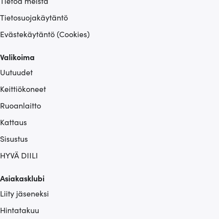
Tietoa meistä
Tietosuojakäytäntö
Evästekäytäntö (Cookies)
Valikoima
Uutuudet
Keittiökoneet
Ruoanlaitto
Kattaus
Sisustus
HYVÄ DIILI
Asiakasklubi
Liity jäseneksi
Hintatakuu