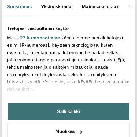
Muurla
Muurla
Suostumus
Yksityiskohdat
Mainosasetukset
Tiet
Rätt 
Muumi Maljakko /
Muumi Tarjotin 43x22
Lyhty 18 cm Ruusut
cm Sailors
Muumi
Luodot
Tietojesi vastuullinen käyttö
21.59 €
19.47 €
5.99
43.00 €
37.00 €
Saatavilla
Muutama jäljellä
Saat
Me ja
27 kumppanimme
käsittelemme henkilötietojasi,
esim. IP-numeroasi, käyttäen teknologioita, kuten
evästeitä, tallentamaan ja lukemaan tietoa laitteeltasi,
jotta voimme tarjota personoituja mainoksia ja sisältöjä,
tehdä mainosten ja sisältöjen mittauksia, saada
näkemyksiä kohdeyleisöstä sekä tuotekehitykseen
Saatat pitää myös näistä
liittyvistä syistä. Voit valita, kuka käyttää tietojasi ja mihin
tarkoituksiin.
Jos sallit, haluamme myös tehdä seuraavia:
-
-
20%
21%
Salli kaikki
Kerätä tietoja maantieteellisestä sijainnistasi,
mahdollisesti muutaman metrin tarkkuudella
Tunnistaa laitteesi skannaamalla sen ominaispiirteitä
Muokkaa
aktiivisesti (sormenjäljen muodostaminen)