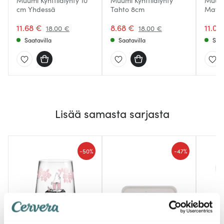
Muumi Kynttilälyhty 10
Muumi Kynttilälyhty
Muumi
cm Yhdessä
Tahto 8cm
Matka
11.68 €
8.68 €
11.06
18.00 €
18.00 €
Saatavilla
Saatavilla
Saat
Lisää samasta sarjasta
-
-
50%
47%