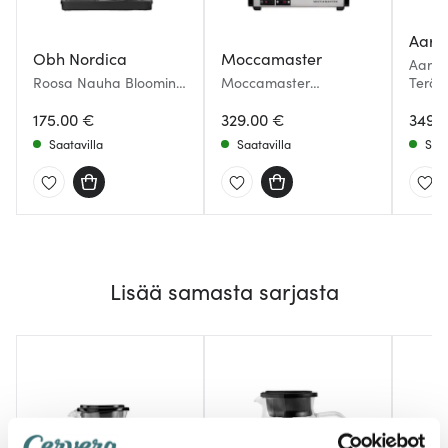
Aark
Obh Nordica
Moccamaster
Aarke
Roosa Nauha Blooming
Moccamaster
Teräs
Kahvinkeitin 1,25 L
Automatic Kahvinkeitin
Hopea/Rintakuvio
175.00 €
Brushed Silver
329.00 €
349.
Saatavilla
Saatavilla
Saat
Lisää samasta sarjasta