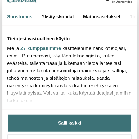
Suostumus
Yksityiskohdat
Mainosasetukset
Tiet
Obh Nordica
Obh Nordica
Obh 
Blooming Prime
Roosa Nauha
Roosa
Tietojesi vastuullinen käyttö
Lasikannu 1,25 L
Lasikannu 1,25 L
Kahvin
Me ja
27 kumppanimme
käsittelemme henkilötietojasi,
29.99 €
Blooming
35.00 €
Hopea
175.0
kahvikeittimeen,
esim. IP-numeroasi, käyttäen teknologioita, kuten
Saatavilla
Saatavilla
Saat
Rintakuvio
evästeitä, tallentamaan ja lukemaan tietoa laitteeltasi,
jotta voimme tarjota personoituja mainoksia ja sisältöjä,
tehdä mainosten ja sisältöjen mittauksia, saada
näkemyksiä kohdeyleisöstä sekä tuotekehitykseen
liittyvistä syistä. Voit valita, kuka käyttää tietojasi ja mihin
tarkoituksiin.
Saatat pitää myös näistä
Jos sallit, haluamme myös tehdä seuraavia:
Salli kaikki
Kerätä tietoja maantieteellisestä sijainnistasi,
-
40%
mahdollisesti muutaman metrin tarkkuudella
Tunnistaa laitteesi skannaamalla sen ominaispiirteitä