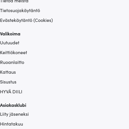
Tietoa meistä
Tietosuojakäytäntö
Evästekäytäntö (Cookies)
Valikoima
Uutuudet
Keittiökoneet
Ruoanlaitto
Kattaus
Sisustus
HYVÄ DIILI
Asiakasklubi
Liity jäseneksi
Hintatakuu