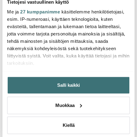
Tietojesi vastuullinen käyttö
Printworks
Printworks
Print
Me ja
27 kumppanimme
käsittelemme henkilötietojasi,
Vauva-albumi Dream
Vauva-albumi A Star Is
Valok
esim. IP-numeroasi, käyttäen teknologioita, kuten
Big Little One
Born
First 
evästeitä, tallentamaan ja lukemaan tietoa laitteeltasi,
42.21 €
51.99 €
79.2
54.99 €
jotta voimme tarjota personoituja mainoksia ja sisältöjä,
Saatavilla
Muutama jäljellä
Saat
tehdä mainosten ja sisältöjen mittauksia, saada
näkemyksiä kohdeyleisöstä sekä tuotekehitykseen
liittyvistä syistä. Voit valita, kuka käyttää tietojasi ja mihin
tarkoituksiin.
Jos sallit, haluamme myös tehdä seuraavia:
Saatat pitää myös näistä
Salli kaikki
Kerätä tietoja maantieteellisestä sijainnistasi,
mahdollisesti muutaman metrin tarkkuudella
Tunnistaa laitteesi skannaamalla sen ominaispiirteitä
-
-
Muokkaa
28%
41%
aktiivisesti (sormenjäljen muodostaminen)
Lue lisää siitä, miten henkilötietojasi käsitellään ja miten
voit määrittää asetuksesi
tiedot-osiossa
. Voit muuttaa
Kiellä
suostumustasi tai peruuttaa sen milloin vain