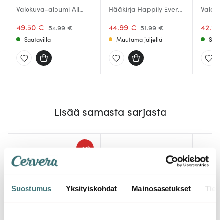
Valokuva-albumi All
Hääkirja Happily Ever
Valok
You Need is Love
After
Momen
49.50 €
44.99 €
the M
42.21
54.99 €
51.99 €
Saatavilla
Muutama jäljellä
Saat
Lisää samasta sarjasta
-
23%
Suostumus
Yksityiskohdat
Mainosasetukset
Tiet