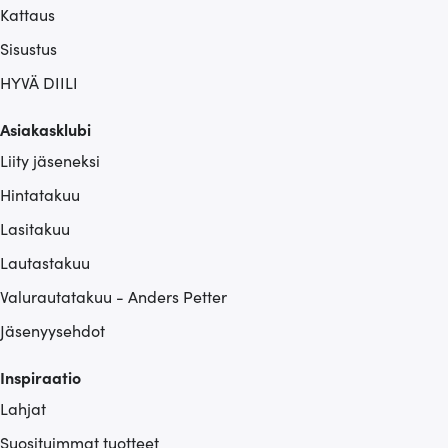
Kattaus
Sisustus
HYVÄ DIILI
Asiakasklubi
Liity jäseneksi
Hintatakuu
Lasitakuu
Lautastakuu
Valurautatakuu - Anders Petter
Jäsenyysehdot
Inspiraatio
Lahjat
Suosituimmat tuotteet