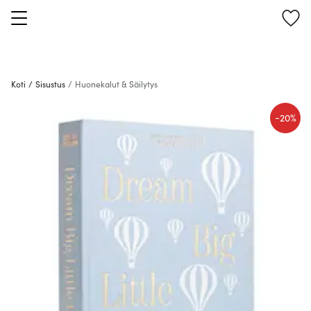
Koti
/
Sisustus
/
Huonekalut & Säilytys
-
20%