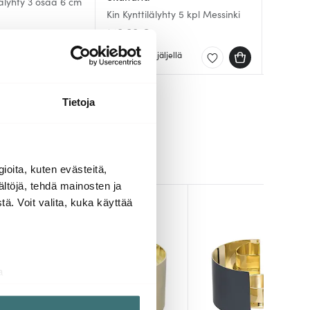
ilälyhty 3 osaa 6 cm
Blue Ita
Kin Kynttilälyhty 5 kpl Messinki
Kin Kynt
Sininen
140.00 €
85.00 
34.20 
Muutama jäljellä
Saatav
Muutam
Tietoja
ioita, kuten evästeitä,
ältöjä, tehdä mainosten ja
ä. Voit valita, kuka käyttää
a
aminen)
ossa
. Voit muuttaa