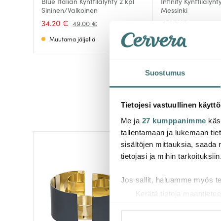
Blue Italian Kynttilälyhty 2 kpl
Infinity Kynttilälyh
Sininen/Valkoinen
Messinki
34.20 €
95.00 €
49.00 €
Muutama jäljellä
Saatavilla
Suostumus
Tietojesi vastuullinen käyttö
Me ja
27 kumppanimme
käsi
tallentamaan ja lukemaan tieto
sisältöjen mittauksia, saada 
Löytönurkka
tietojasi ja mihin tarkoituksiin
Jos sallit, haluamme myös t
Kerätä tietoja maantietee
Tunnistaa laitteesi skan
Lue lisää siitä, miten henkilö