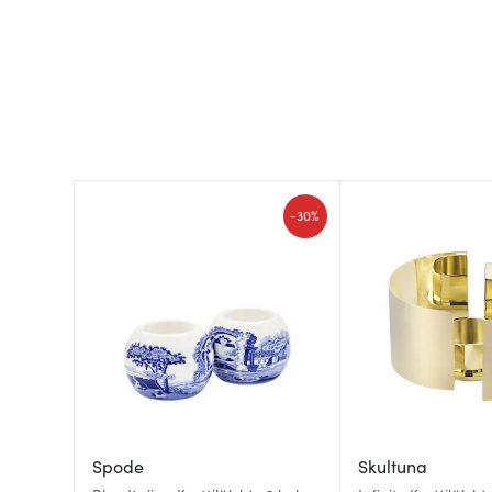
-
30%
Spode
Skultuna