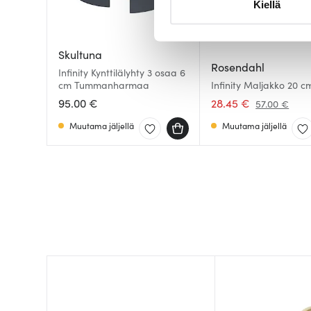
Kiellä
suostumustasi tai peruuttaa 
Käytämme evästeitä tarjoama
Skultuna
ja kävijämäärämme analysoim
Rosendahl
Infinity Kynttilälyhty 3 osaa 6
kumppaneillemme tietoja siitä
cm Tummanharmaa
Infinity Maljakko 20 c
Minttu
olet antanut heille tai joita o
95.00 €
28.45 €
57.00 €
Muutama jäljellä
Muutama jäljellä