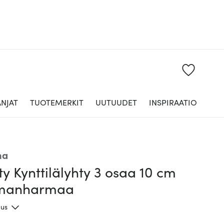
NJAT
TUOTEMERKIT
UUTUUDET
INSPIRAATIO
na
ity Kynttilälyhty 3 osaa 10 cm
manharmaa
aus