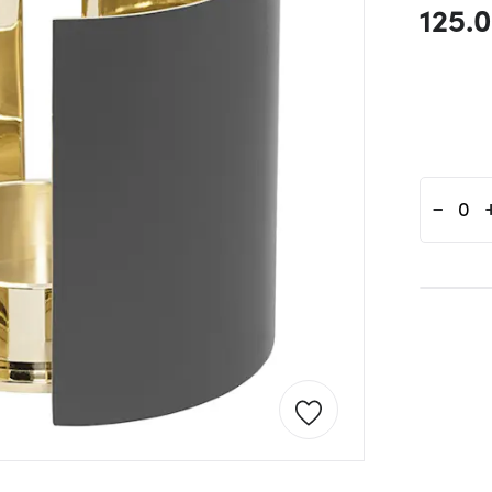
125.
-