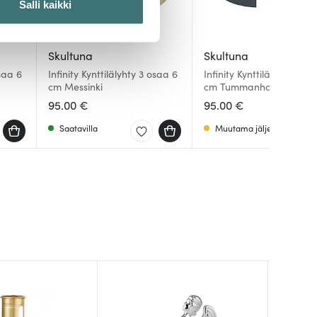
Salli kaikki
 ominaisuuksien tukemiseen
Skultuna
Skultuna
tiikka-alan
osaa 6
Infinity Kynttilälyhty 3 osaa 6
Infinity Kynttilälyhty 3 os
ietoja muihin tietoihin, joita
cm Messinki
cm Tummanharmaa
95.00 €
95.00 €
Saatavilla
Muutama jäljellä