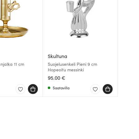
Skultuna
Skultu
Skultu
änjalka 11 cm
Suojelusenkeli Pieni 9 cm
Liljan K
Hopeoitu messinki
Boule M
Messink
95.00 €
110.00 
125.00
Saatavilla
Muutam
Saatav