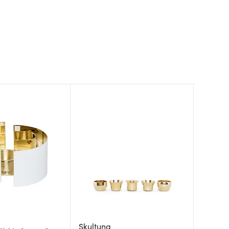
Spode
Skultuna
Skultu