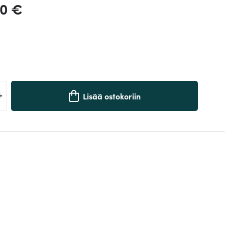
00 €
+
Lisää ostokoriin