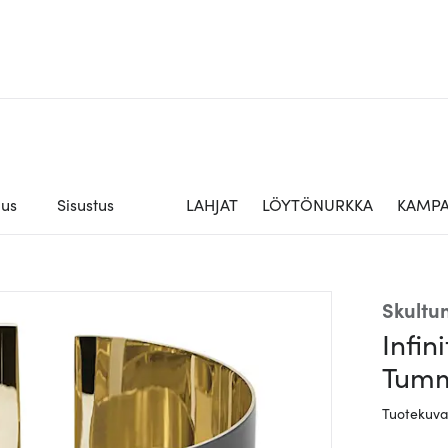
aus
Sisustus
LAHJAT
LÖYTÖNURKKA
KAMPA
Skultu
Infin
Tum
Tuotekuv