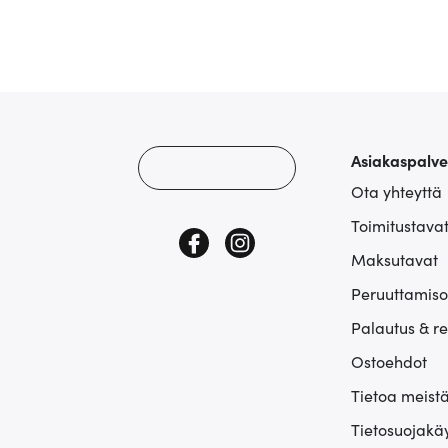
Asiakaspalve
Ota yhteyttä
Toimitustava
Maksutavat
Peruuttamiso
Palautus & r
Ostoehdot
Tietoa meist
Tietosuojakä