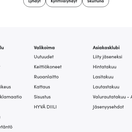
Lyhdyt
Kynttilälyhdyt
Skultuna
lu
Valikoima
Asiakasklubi
Uutuudet
Liity jäseneksi
t
Keittiökoneet
Hintatakuu
Ruoanlaitto
Lasitakuu
ikeus
Kattaus
Lautastakuu
eklamaatio
Sisustus
Valurautatakuu - 
HYVÄ DIILI
Jäsenyysehdot
ä
ytäntö