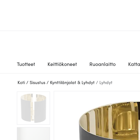
Tuotteet
Keittiökoneet
Ruoanlaitto
Katt
Koti
/
Sisustus
/
Kynttilänjalat & Lyhdyt
/
Lyhdyt