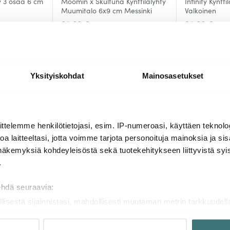
ty 3 osaa 6 cm
Moomin x Skultuna Kynttilälyhty
Infinity Kyntt
Muumitalo 6x9 cm Messinki
Valkoinen
85.00 €
95.00 €
Muutama jäljellä
Saatavilla
Yksityiskohdat
Mainosasetukset
Lisää samasta sarjasta
ttelemme henkilötietojasi, esim. IP-numeroasi, käyttäen teknolog
a laitteeltasi, jotta voimme tarjota personoituja mainoksia ja sis
näkemyksiä kohdeyleisöstä sekä tuotekehitykseen liittyvistä syist
Löytönurkka
-
-
50%
40%
.
ehdä seuraavia:
llisestä sijainnistasi, mahdollisesti muutaman metrin tarkkuudell
naamalla sen ominaispiirteitä aktiivisesti (sormenjäljen muodost
tietojasi käsitellään ja miten voit määrittää asetuksesi
tiedot-osi