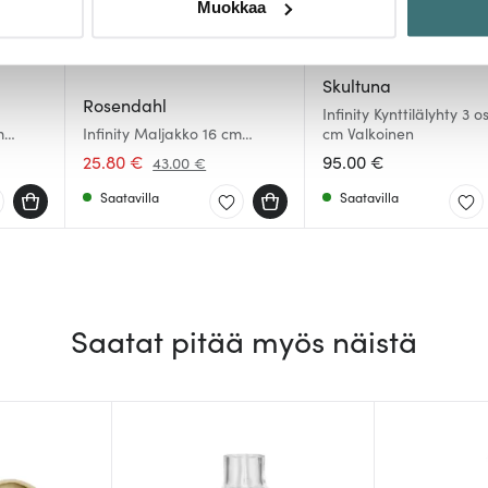
Muokkaa
sen milloin vain evästeilmoituksessa.
mme sisällön ja mainosten räätälöimiseen, sosiaalisen median
Skultuna
iseen. Lisäksi jaamme sosiaalisen median, mainosalan ja analy
Rosendahl
Infinity Kynttilälyhty 3 
, miten käytät sivustoamme. Kumppanimme voivat yhdistää näitä t
m
Infinity Maljakko 16 cm
cm Valkoinen
Minttu
n kerätty, kun olet käyttänyt heidän palvelujaan.
25.80 €
95.00 €
43.00 €
Saatavilla
Saatavilla
Saatat pitää myös näistä