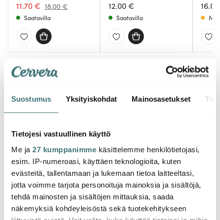
kpl Sand
11.70 €
kpl Valkoinen
12.00 €
kpl So
16.00
18.00 €
Saatavilla
Saatavilla
Muu
Saatat pitää myös näistä
Suostumus
Yksityiskohdat
Mainosasetukset
Tiet
Tietojesi vastuullinen käyttö
Me ja
27 kumppanimme
käsittelemme henkilötietojasi,
esim. IP-numeroasi, käyttäen teknologioita, kuten
evästeitä, tallentamaan ja lukemaan tietoa laitteeltasi,
jotta voimme tarjota personoituja mainoksia ja sisältöjä,
tehdä mainosten ja sisältöjen mittauksia, saada
näkemyksiä kohdeyleisöstä sekä tuotekehitykseen
Stoff Nagel
Stoff Nagel
Stoff
liittyvistä syistä. Voit valita, kuka käyttää tietojasi ja mihin