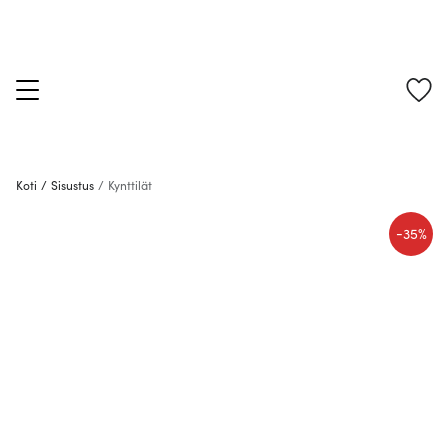
Koti
/
Sisustus
/
Kynttilät
-
35%