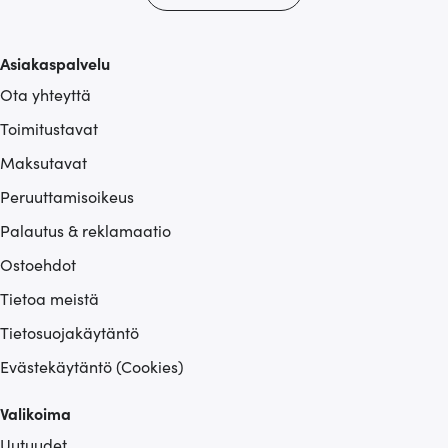
tietoja muihin tietoihin, joita olet antanut heille tai joita on
kerätty, kun olet käyttänyt heidän palvelujaan.
Asiakaspalvelu
Ota yhteyttä
Toimitustavat
Maksutavat
Peruuttamisoikeus
Palautus & reklamaatio
Ostoehdot
Tietoa meistä
Tietosuojakäytäntö
Evästekäytäntö (Cookies)
Valikoima
Uutuudet