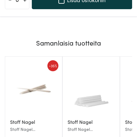
Samanlaisia tuotteita
-
35%
Stoff Nagel
Stoff Nagel
Stoff
Stoff Nagel
Stoff Nagel
Stoff
Antiikkikynttilä 29 cm 6
Kruunukynttilä 18 cm 12
Antiik