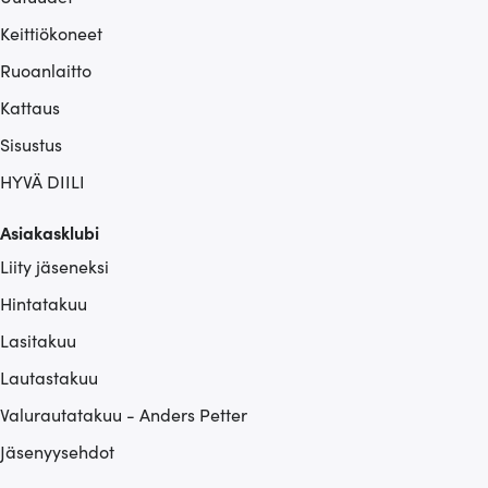
Keittiökoneet
Ruoanlaitto
Kattaus
Sisustus
HYVÄ DIILI
Asiakasklubi
Liity jäseneksi
Hintatakuu
Lasitakuu
Lautastakuu
Valurautatakuu - Anders Petter
Jäsenyysehdot