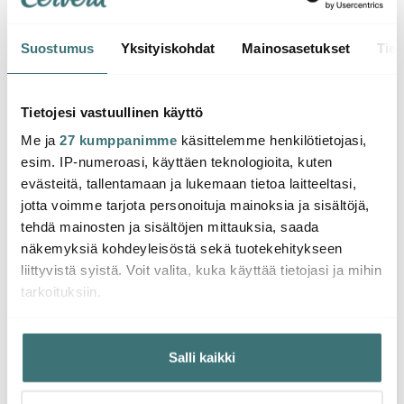
Suostumus
Yksityiskohdat
Mainosasetukset
Tiet
Wmf
Wmf
Wmf
Nuova Tarjoiluhaarukka
Nuova Salaattiottimet
6 kpl
25 cm
Nuova 
Tietojesi vastuullinen käyttö
Me ja
27 kumppanimme
käsittelemme henkilötietojasi,
20.00 €
23.00 €
20.0
esim. IP-numeroasi, käyttäen teknologioita, kuten
Muutama jäljellä
Saatavilla
Saat
evästeitä, tallentamaan ja lukemaan tietoa laitteeltasi,
jotta voimme tarjota personoituja mainoksia ja sisältöjä,
tehdä mainosten ja sisältöjen mittauksia, saada
näkemyksiä kohdeyleisöstä sekä tuotekehitykseen
liittyvistä syistä. Voit valita, kuka käyttää tietojasi ja mihin
tarkoituksiin.
Saatat pitää myös näistä
Jos sallit, haluamme myös tehdä seuraavia:
Salli kaikki
Kerätä tietoja maantieteellisestä sijainnistasi,
mahdollisesti muutaman metrin tarkkuudella
Tunnistaa laitteesi skannaamalla sen ominaispiirteitä