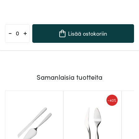
-
+
Lisää ostokoriin
Samanlaisia tuotteita
-
40%