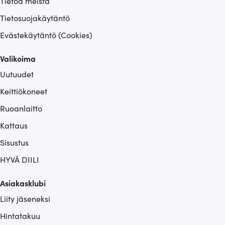
Tietoa meistä
Tietosuojakäytäntö
Evästekäytäntö (Cookies)
Valikoima
Uutuudet
Keittiökoneet
Ruoanlaitto
Kattaus
Sisustus
HYVÄ DIILI
Asiakasklubi
Liity jäseneksi
Hintatakuu