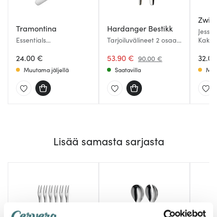
Zwill
Tramontina
Hardanger Bestikk
Jessic
Essentials
Tarjoiluvälineet 2 osaa
Kakkuv
Tarjoiluvälineet 2 osaa
Ruostumaton
24.00 €
53.90 €
32.0
90.00 €
Muutama jäljellä
Saatavilla
Muu
Lisää samasta sarjasta