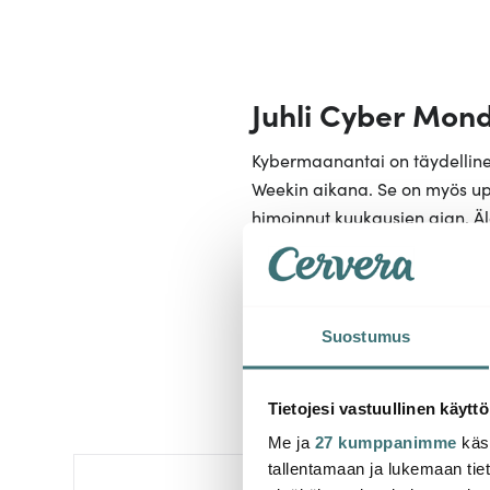
Juhli Cyber Mond
Kybermaanantai on täydellinen 
Weekin aikana. Se on myös upea
himoinnut kuukausien ajan. Älä
teko!
Suostumus
Tietojesi vastuullinen käyttö
Me ja
27 kumppanimme
käsi
tallentamaan ja lukemaan tieto
Uutuus
-
41%