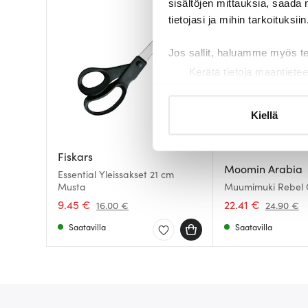
sisältöjen mittauksia, saada 
tietojasi ja mihin tarkoituksiin
Jos sallit, haluamme myös t
Kerätä tietoja maantietee
Tunnistaa laitteesi skan
Lue lisää siitä, miten henkilö
Kiellä
suostumustasi tai peruuttaa 
Fiskars
Käytämme evästeitä tarjoama
Moomin Arabia
Essential Yleissakset 21 cm
ja kävijämäärämme analysoim
Musta
Muumimuki Rebel 
kumppaneillemme tietoja siitä
Queue 40 cl
9.45 €
22.41 €
16.00 €
24.90 €
olet antanut heille tai joita o
Saatavilla
Saatavilla