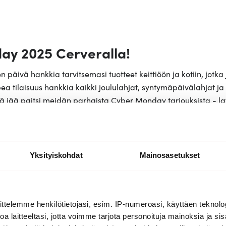
ay 2025 Cerveralla!
päivä hankkia tarvitsemasi tuotteet keittiöön ja kotiin, jotka
 tilaisuus hankkia kaikki joululahjat, syntymäpäivälahjat ja m
 jää paitsi meidän parhaista Cyber Monday tarjouksista - lata
Yksityiskohdat
Mainosasetukset
Suosittuja tuotteita
ttelemme henkilötietojasi, esim. IP-numeroasi, käyttäen teknolog
a laitteeltasi, jotta voimme tarjota personoituja mainoksia ja sis
Uutuus
Uutuus