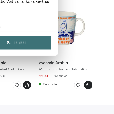
ä. Voit valita, kuka käyttää
a
aminen)
ossa
. Voit muuttaa
Salli kaikki
Fiskars
 ominaisuuksien tukemiseen
abia
Moomin Arabia
Moomin
Essentia
tiikka-alan
bel Club Boss
Muumimuki Rebel Club Talk it
Muumimu
Musta
ietoja muihin tietoihin, joita
all Out 40 cl
Kesä 20
22.41 €
19.00 
9.45 €
90 €
24.90 €
Saatavilla
Saatav
Saatav