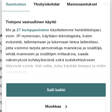
Suostumus
Yksityiskohdat
Mainosasetukset
Tiet
Tietojesi vastuullinen käyttö
Me ja
27 kumppanimme
käsittelemme henkilötietojasi,
Asiakaspalvelu
esim. IP-numeroasi, käyttäen teknologioita, kuten
evästeitä, tallentamaan ja lukemaan tietoa laitteeltasi,
Ota yhteyttä
jotta voimme tarjota personoituja mainoksia ja sisältöjä,
Toimitustavat
tehdä mainosten ja sisältöjen mittauksia, saada
Maksutavat
näkemyksiä kohdeyleisöstä sekä tuotekehitykseen
liittyvistä syistä. Voit valita, kuka käyttää tietojasi ja mihin
Peruuttamisoikeus
tarkoituksiin.
Palautus & reklamaatio
Jos sallit, haluamme myös tehdä seuraavia:
Ostoehdot
Salli kaikki
Kerätä tietoja maantieteellisestä sijainnistasi,
Tietoa meistä
mahdollisesti muutaman metrin tarkkuudella
Tietosuojakäytäntö
Tunnistaa laitteesi skannaamalla sen ominaispiirteitä
Muokkaa
aktiivisesti (sormenjäljen muodostaminen)
Evästekäytäntö (Cookies)