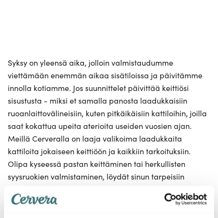
Syksy on yleensä aika, jolloin valmistaudumme
viettämään enemmän aikaa sisätiloissa ja päivitämme
innolla kotiamme. Jos suunnittelet päivittää keittiösi
sisustusta - miksi et samalla panosta laadukkaisiin
ruoanlaittovälineisiin, kuten pitkäikäisiin kattiloihin, joilla
saat kokattua upeita aterioita useiden vuosien ajan.
Meillä Cerveralla on laaja valikoima laadukkaita
kattiloita jokaiseen keittiöön ja kaikkiin tarkoituksiin.
Olipa kyseessä pastan keittäminen tai herkullisten
syysruokien valmistaminen, löydät sinun tarpeisiin
sopivat kattilat meiltä. Nämä ovat meidän kahdeksan
parasta kattilaa tällä hetkellä!