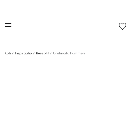
Koti
/
Inspiraatio
/
Reseptit
/
Gratinoitu hummeri