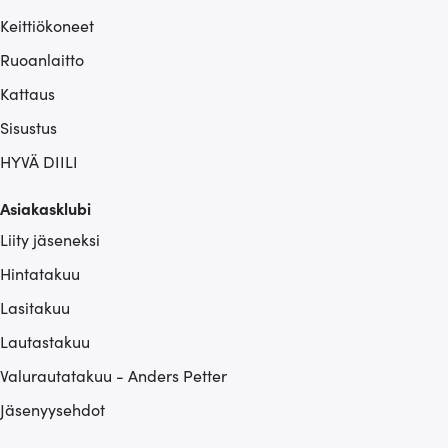
Keittiökoneet
Ruoanlaitto
Kattaus
Sisustus
HYVÄ DIILI
Asiakasklubi
Liity jäseneksi
Hintatakuu
Lasitakuu
Lautastakuu
Valurautatakuu - Anders Petter
Jäsenyysehdot