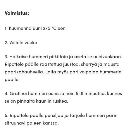
Valmistus:
1. Kuumenna uuni 275 °C:een.
2. Voitele vuoka.
3. Halkaise hummeri pitkittäin ja aseta se uunivuokaan.
Ripottele päälle raastettua juustoa, sherryä ja mausta
paprikahauheella. Laita myös pari voipalaa hummerin
päälle.
4. Gratinoi hummeri uunissa noin 5-8 minuuttia, kunnes
se on pinnalta kauniin ruskea.
5. Ripottele päälle persiljaa ja tarjoile hummeri parin
sitruunaviipaleen kanssa.