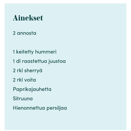
Ainekset
2 annosta​​​​‌ ‍ ​‍​‍‌‍ ‌ ​‍‌‍‍‌‌‍‌ ‌‍‍‌‌‍ ‍​‍​‍​ ‍‍​‍​‍‌ ​ ‌‍​‌‌‍ ‍‌‍‍‌‌ ‌​‌ ‍‌​‍ ‍‌‍‍‌‌‍ ​‍​‍​‍ ​​‍​‍‌‍‍​‌ ​‍‌‍‌‌‌‍‌‍​‍​‍​ ‍‍​‍​‍‌‍‍​‌ ‌​‌ ‌​‌ ​​‌ ​ ​ ‍‍​‍ ​‍ ‌‍​ ‌‍ ‌‌ ​ ​‍ ‍‌‍​ ‌‍‌‌‌ ​‍‌ ‌‍‌‍‌‌‌ ​‍‌‍​‌​‍ ‍‌ ​ ‌‍‌‌​‍ ‌ ​​‌ ​‍‌‍ ‌‍‌​‌ ‌‌‌‍​ ‌ ‌​‌‍‍‌‌‍ ‌‍ ‍​‍ ‌‍‍‌‌‍ ‍‌ ‌​‌‍‌‌‌‍ ‍‌ ‌​​‍ ‌‍‌‌‌‍‌​‌‍‍‌‌ ‌​​‍ ‌‍ ‌‌‍ ‌‍‌​‌‍‌‌​ ‌‌ ​​‌ ​‍‌‍‌‌‌ ​ ‌‍‌‌‌‍ ‍‌ ‌​‌‍​‌‌ ‌​‌‍‍‌‌‍ ‌‍ ‍​ ‍ ‌‍‍‌‌‍‌​​ ‌‌‍‍‌​ ​‌​ ‍​‌‍ ‍​‍ ‍‌‍‌‌​ ​‌‌‍‌‍‌‍​ ‌‍‌​‌‍​‌​ ​‍‌‍‌‌​‍ ‌​ ​ ​ ‌​​ ‌ ‌‍‌​​‍ ‌​ ‌​​ ​‍​ ​​​ ‍​​‍ ‌​ ‍‌​ ‌‌​ ‍‌‌‍​ ​‍ ‌​ ​‍​ ‌‍​ ‌​‌‍‌​‌‍​‍​ ‌​​ ‌‌‌‍​ ​ ‍‌​ ‌ ​ ‍‌​ ‌‍​‍ ‍‌‍‌‍‌‍‍‌​ ‍ ‌ ‌​‌ ‍‌‌ ​​‌‍‌‌​ ‌‌ ​​‌‍​‌‌‍‌ ‌‍‌‌​ ‍ ‌ ​​‌‍​‌‌ ‌​‌‍‍​​ ‌‌‍​‍‌‍ ​‌‍ ‌‍​ ‌‍‍ ‌ ​ ​‍‌‌​ ‌‌‌​​‍‌‌ ‌‍‍ ‌‍‌‌‌ ‍‌​‍‌‌​ ​ ‌​‌​​‍‌‌​ ​ ‌​‌​​‍‌‌​ ​‍​ ​‍​ ‌ ‌‍​‍​ ​ ​ ‍‌​ ‌‌‌‍​‍​ ‍​​ ‍‌​‍ ‌‌‍​‌​ ‌‌​ ‍‌​ ​‍​‍ ‌​ ‌​​ ‌‍​ ‍‌‌‍​‍​‍ ‌​ ‍​​ ​‌‌‍​‌​ ​​​‍ ‌​ ‍‌​ ‍​‌‍​‌‌‍‌‌‌‍​‌‌‍‌​‌‍‌‍​ ​​​ ​​​ ​​​ ​ ​ ​‌​‍‌‌​ ​‍​ ​‍​‍‌‌​ ‌‌‌​‌​​‍ ‍‌‍​ ‌‍ ‌‍ ​‌ ‌‌‌‍ ‌‌‍ ‍‌ ​ ​‍‌‌​ ‌‌‌​​‍‌‌ ‌‍‍ ‌‍‌‌‌ ‍‌​‍‌‌​ ​ ‌​‌​​‍‌‌​ ​ ‌​‌​​‍‌‌​ ​‍​ ​‍​ ​ ​ ‍​​ ​‌‌‍‌‌​ ​‍‌‍‌‍​ ‌​​ ‍​​ ‌​​ ‍‌​ ‌‍‌‍‌​​‍‌‌​ ​‍​ ​‍​‍‌‌​ ‌‌‌​‌​​‍ ‍‌‍‍‌‌ ‌​‌‍‌‌‌‍ ‌‌ ​ ​‍‌‌​ ‌‌‌​​‍​ ​​​‍‌‌​ ‌‌‌​‌​​ ‌‍​‍‌‍​‌‌ ​ ‌‍‌‌‌‌‌‌‌ ​‍‌‍ ​​ ‌‌‍‍​‌ ‌​‌ ‌​‌ ​​‌ ​ ​‍‌‌​ ​ ‌​​‌​‍‌‌​ ​‍‌​‌‍​‍‌‌​ ​‍‌​‌‍‌‍​ ‌‍ ‌‌ ​ ​‍ ‍‌‍​ ‌‍‌‌‌ ​‍‌ ‌‍‌‍‌‌‌ ​‍‌‍​‌​‍ ‍‌ ​ ‌‍‌‌​‍‌‍‌‍‍‌‌‍‌​​ ‌‌‍‍‌​ ​‌​ ‍​‌‍ ‍​‍ ‍‌‍‌‌​ ​‌‌‍‌‍‌‍​ ‌‍‌​‌‍​‌​ ​‍‌‍‌‌​‍ ‌​ ​ ​ ‌​​ ‌ ‌‍‌​​‍ ‌​ ‌​​ ​‍​ ​​​ ‍​​‍ ‌​ ‍‌​ ‌‌​ ‍‌‌‍​ ​‍ ‌​ ​‍​ ‌‍​ ‌​‌‍‌​‌‍​‍​ ‌​​ ‌‌‌‍​ ​ ‍‌​ ‌ ​ ‍‌​ ‌‍​‍ ‍‌‍‌‍‌‍‍‌​‍‌‍‌ ‌​‌ ‍‌‌ ​​‌‍‌‌​ ‌‌ ​​‌‍​‌‌‍‌ ‌‍‌‌​‍‌‍‌ ​​‌‍​‌‌ ‌​‌‍‍​​ ‌‌‍​‍‌‍ ​‌‍ ‌‍​ ‌‍‍ ‌ ​ ​‍‌‌​ ‌‌‌​​‍‌‌ ‌‍‍ ‌‍‌‌‌ ‍‌​‍‌‌​ ​ ‌​‌​​‍‌‌​ ​ ‌​‌​​‍‌‌​ ​‍​ ​‍​ ‌ ‌‍​‍​ ​ ​ ‍‌​ ‌‌‌‍​‍​ ‍​​ ‍‌​‍ ‌‌‍​‌​ ‌‌​ ‍‌​ ​‍​‍ ‌​ ‌​​ ‌‍​ ‍‌‌‍​‍​‍ ‌​ ‍​​ ​‌‌‍​‌​ ​​​‍ ‌​ ‍‌​ ‍​‌‍​‌‌‍‌‌‌‍​‌‌‍‌​‌‍‌‍​ ​​​ ​​​ ​​​ ​ ​ ​‌​‍‌‌​ ​‍​ ​‍​‍‌‌​ ‌‌‌​‌​​‍ ‍‌‍​ ‌‍ ‌‍ ​‌ ‌‌‌‍ ‌‌‍ ‍‌ ​ ​‍‌‌​ ‌‌‌​​‍‌‌ ‌‍‍ ‌‍‌‌‌ ‍‌​‍‌‌​ ​ ‌​‌​​‍‌‌​ ​ ‌​‌​​‍‌‌​ ​‍​ ​‍​ ​ ​ ‍​​ ​‌‌‍‌‌​ ​‍‌‍‌‍​ ‌​​ ‍​​ ‌​​ ‍‌​ ‌‍‌‍‌​​‍‌‌​ ​‍​ ​‍​‍‌‌​ ‌‌‌​‌​​‍ ‍‌‍‍‌‌ ‌​‌‍‌‌‌‍ ‌‌ ​ ​‍‌‌​ ‌‌‌​​‍​ ​​​‍‌‌​ ‌‌‌​‌​​‍‌‍‌ ‌ ‌‍ ‌ ​‍‌‍‍ ‌ ​ ‌ ​​‌‍​‌‌‍​ ‌‍‌‌​ ‌‌ ​​‌ ​‍‌‍ ‌‍‌​‌ ‌‌‌‍​ ‌ ‌​‌‍‍‌‌‍ ‌‍ ‍​‍‌‍‌ ​​‌‍‌‌‌ ​‍‌ ​ ‌ ​​‌‍‌‌‌‍​ ‌ ‌​‌‍‍‌‌ ‌‍‌‍‌‌​ ‌‌ ​​‌ ‌‌‌‍​‍‌‍ ​‌‍‍‌‌ ​ ‌‍‍​‌‍‌‌‌‍‌​​‍​‍‌ ‌
1 keitetty hummeri ​​​​‌ ‍ ​‍​‍‌‍ ‌ ​‍‌‍‍‌‌‍‌ ‌‍‍‌‌‍ ‍​‍​‍​ ‍‍​‍​‍‌ ​ ‌‍​‌‌‍ ‍‌‍‍‌‌ ‌​‌ ‍‌​‍ ‍‌‍‍‌‌‍ ​‍​‍​‍ ​​‍​‍‌‍‍​‌ ​‍‌‍‌‌‌‍‌‍​‍​‍​ ‍‍​‍​‍‌‍‍​‌ ‌​‌ ‌​‌ ​​‌ ​ ​ ‍‍​‍ ​‍ ‌‍​ ‌‍ ‌‌ ​ ​‍ ‍‌‍​ ‌‍‌‌‌ ​‍‌ ‌‍‌‍‌‌‌ ​‍‌‍​‌​‍ ‍‌ ​ ‌‍‌‌​‍ ‌ ​​‌ ​‍‌‍ ‌‍‌​‌ ‌‌‌‍​ ‌ ‌​‌‍‍‌‌‍ ‌‍ ‍​‍ ‌‍‍‌‌‍ ‍‌ ‌​‌‍‌‌‌‍ ‍‌ ‌​​‍ ‌‍‌‌‌‍‌​‌‍‍‌‌ ‌​​‍ ‌‍ ‌‌‍ ‌‍‌​‌‍‌‌​ ‌‌ ​​‌ ​‍‌‍‌‌‌ ​ ‌‍‌‌‌‍ ‍‌ ‌​‌‍​‌‌ ‌​‌‍‍‌‌‍ ‌‍ ‍​ ‍ ‌‍‍‌‌‍‌​​ ‌‌‍‍‌​ ​‌​ ‍​‌‍ ‍​‍ ‍‌‍‌‌​ ​‌‌‍‌‍‌‍​ ‌‍‌​‌‍​‌​ ​‍‌‍‌‌​‍ ‌​ ​ ​ ‌​​ ‌ ‌‍‌​​‍ ‌​ ‌​​ ​‍​ ​​​ ‍​​‍ ‌​ ‍‌​ ‌‌​ ‍‌‌‍​ ​‍ ‌​ ​‍​ ‌‍​ ‌​‌‍‌​‌‍​‍​ ‌​​ ‌‌‌‍​ ​ ‍‌​ ‌ ​ ‍‌​ ‌‍​‍ ‍‌‍‌‍‌‍‍‌​ ‍ ‌ ‌​‌ ‍‌‌ ​​‌‍‌‌​ ‌‌ ​​‌‍​‌‌‍‌ ‌‍‌‌​ ‍ ‌ ​​‌‍​‌‌ ‌​‌‍‍​​ ‌‌‍​‍‌‍ ​‌‍ ‌‍​ ‌‍‍ ‌ ​ ​‍‌‌​ ‌‌‌​​‍‌‌ ‌‍‍ ‌‍‌‌‌ ‍‌​‍‌‌​ ​ ‌​‌​​‍‌‌​ ​ ‌​‌​​‍‌‌​ ​‍​ ​‍​ ‌ ‌‍​‍​ ​ ​ ‍‌​ ‌‌‌‍​‍​ ‍​​ ‍‌​‍ ‌‌‍​‌​ ‌‌​ ‍‌​ ​‍​‍ ‌​ ‌​​ ‌‍​ ‍‌‌‍​‍​‍ ‌​ ‍​​ ​‌‌‍​‌​ ​​​‍ ‌​ ‍‌​ ‍​‌‍​‌‌‍‌‌‌‍​‌‌‍‌​‌‍‌‍​ ​​​ ​​​ ​​​ ​ ​ ​‌​‍‌‌​ ​‍​ ​‍​‍‌‌​ ‌‌‌​‌​​‍ ‍‌‍​ ‌‍ ‌‍ ​‌ ‌‌‌‍ ‌‌‍ ‍‌ ​ ​‍‌‌​ ‌‌‌​​‍‌‌ ‌‍‍ ‌‍‌‌‌ ‍‌​‍‌‌​ ​ ‌​‌​​‍‌‌​ ​ ‌​‌​​‍‌‌​ ​‍​ ​‍​ ​ ​ ‍​​ ​‌‌‍‌‌​ ​‍‌‍‌‍​ ‌​​ ‍​​ ‌​​ ‍‌​ ‌‍‌‍‌​​‍‌‌​ ​‍​ ​‍​‍‌‌​ ‌‌‌​‌​​‍ ‍‌‍‍‌‌ ‌​‌‍‌‌‌‍ ‌‌ ​ ​‍‌‌​ ‌‌‌​​‍​ ​‍​‍‌‌​ ‌‌‌​‌​​ ‌‍​‍‌‍​‌‌ ​ ‌‍‌‌‌‌‌‌‌ ​‍‌‍ ​​ ‌‌‍‍​‌ ‌​‌ ‌​‌ ​​‌ ​ ​‍‌‌​ ​ ‌​​‌​‍‌‌​ ​‍‌​‌‍​‍‌‌​ ​‍‌​‌‍‌‍​ ‌‍ ‌‌ ​ ​‍ ‍‌‍​ ‌‍‌‌‌ ​‍‌ ‌‍‌‍‌‌‌ ​‍‌‍​‌​‍ ‍‌ ​ ‌‍‌‌​‍‌‍‌‍‍‌‌‍‌​​ ‌‌‍‍‌​ ​‌​ ‍​‌‍ ‍​‍ ‍‌‍‌‌​ ​‌‌‍‌‍‌‍​ ‌‍‌​‌‍​‌​ ​‍‌‍‌‌​‍ ‌​ ​ ​ ‌​​ ‌ ‌‍‌​​‍ ‌​ ‌​​ ​‍​ ​​​ ‍​​‍ ‌​ ‍‌​ ‌‌​ ‍‌‌‍​ ​‍ ‌​ ​‍​ ‌‍​ ‌​‌‍‌​‌‍​‍​ ‌​​ ‌‌‌‍​ ​ ‍‌​ ‌ ​ ‍‌​ ‌‍​‍ ‍‌‍‌‍‌‍‍‌​‍‌‍‌ ‌​‌ ‍‌‌ ​​‌‍‌‌​ ‌‌ ​​‌‍​‌‌‍‌ ‌‍‌‌​‍‌‍‌ ​​‌‍​‌‌ ‌​‌‍‍​​ ‌‌‍​‍‌‍ ​‌‍ ‌‍​ ‌‍‍ ‌ ​ ​‍‌‌​ ‌‌‌​​‍‌‌ ‌‍‍ ‌‍‌‌‌ ‍‌​‍‌‌​ ​ ‌​‌​​‍‌‌​ ​ ‌​‌​​‍‌‌​ ​‍​ ​‍​ ‌ ‌‍​‍​ ​ ​ ‍‌​ ‌‌‌‍​‍​ ‍​​ ‍‌​‍ ‌‌‍​‌​ ‌‌​ ‍‌​ ​‍​‍ ‌​ ‌​​ ‌‍​ ‍‌‌‍​‍​‍ ‌​ ‍​​ ​‌‌‍​‌​ ​​​‍ ‌​ ‍‌​ ‍​‌‍​‌‌‍‌‌‌‍​‌‌‍‌​‌‍‌‍​ ​​​ ​​​ ​​​ ​ ​ ​‌​‍‌‌​ ​‍​ ​‍​‍‌‌​ ‌‌‌​‌​​‍ ‍‌‍​ ‌‍ ‌‍ ​‌ ‌‌‌‍ ‌‌‍ ‍‌ ​ ​‍‌‌​ ‌‌‌​​‍‌‌ ‌‍‍ ‌‍‌‌‌ ‍‌​‍‌‌​ ​ ‌​‌​​‍‌‌​ ​ ‌​‌​​‍‌‌​ ​‍​ ​‍​ ​ ​ ‍​​ ​‌‌‍‌‌​ ​‍‌‍‌‍​ ‌​​ ‍​​ ‌​​ ‍‌​ ‌‍‌‍‌​​‍‌‌​ ​‍​ ​‍​‍‌‌​ ‌‌‌​‌​​‍ ‍‌‍‍‌‌ ‌​‌‍‌‌‌‍ ‌‌ ​ ​‍‌‌​ ‌‌‌​​‍​ ​‍​‍‌‌​ ‌‌‌​‌​​‍‌‍‌ ‌ ‌‍ ‌ ​‍‌‍‍ ‌ ​ ‌ ​​‌‍​‌‌‍​ ‌‍‌‌​ ‌‌ ​​‌ ​‍‌‍ ‌‍‌​‌ ‌‌‌‍​ ‌ ‌​‌‍‍‌‌‍ ‌‍ ‍​‍‌‍‌ ​​‌‍‌‌‌ ​‍‌ ​ ‌ ​​‌‍‌‌‌‍​ ‌ ‌​‌‍‍‌‌ ‌‍‌‍‌‌​ ‌‌ ​​‌ ‌‌‌‍​‍‌‍ ​‌‍‍‌‌ ​ ‌‍‍​‌‍‌‌‌‍‌​​‍​‍‌ ‌
1 dl raastettua juustoa​​​​‌ ‍ ​‍​‍‌‍ ‌ ​‍‌‍‍‌‌‍‌ ‌‍‍‌‌‍ ‍​‍​‍​ ‍‍​‍​‍‌ ​ ‌‍​‌‌‍ ‍‌‍‍‌‌ ‌​‌ ‍‌​‍ ‍‌‍‍‌‌‍ ​‍​‍​‍ ​​‍​‍‌‍‍​‌ ​‍‌‍‌‌‌‍‌‍​‍​‍​ ‍‍​‍​‍‌‍‍​‌ ‌​‌ ‌​‌ ​​‌ ​ ​ ‍‍​‍ ​‍ ‌‍​ ‌‍ ‌‌ ​ ​‍ ‍‌‍​ ‌‍‌‌‌ ​‍‌ ‌‍‌‍‌‌‌ ​‍‌‍​‌​‍ ‍‌ ​ ‌‍‌‌​‍ ‌ ​​‌ ​‍‌‍ ‌‍‌​‌ ‌‌‌‍​ ‌ ‌​‌‍‍‌‌‍ ‌‍ ‍​‍ ‌‍‍‌‌‍ ‍‌ ‌​‌‍‌‌‌‍ ‍‌ ‌​​‍ ‌‍‌‌‌‍‌​‌‍‍‌‌ ‌​​‍ ‌‍ ‌‌‍ ‌‍‌​‌‍‌‌​ ‌‌ ​​‌ ​‍‌‍‌‌‌ ​ ‌‍‌‌‌‍ ‍‌ ‌​‌‍​‌‌ ‌​‌‍‍‌‌‍ ‌‍ ‍​ ‍ ‌‍‍‌‌‍‌​​ ‌‌‍‍‌​ ​‌​ ‍​‌‍ ‍​‍ ‍‌‍‌‌​ ​‌‌‍‌‍‌‍​ ‌‍‌​‌‍​‌​ ​‍‌‍‌‌​‍ ‌​ ​ ​ ‌​​ ‌ ‌‍‌​​‍ ‌​ ‌​​ ​‍​ ​​​ ‍​​‍ ‌​ ‍‌​ ‌‌​ ‍‌‌‍​ ​‍ ‌​ ​‍​ ‌‍​ ‌​‌‍‌​‌‍​‍​ ‌​​ ‌‌‌‍​ ​ ‍‌​ ‌ ​ ‍‌​ ‌‍​‍ ‍‌‍‌‍‌‍‍‌​ ‍ ‌ ‌​‌ ‍‌‌ ​​‌‍‌‌​ ‌‌ ​​‌‍​‌‌‍‌ ‌‍‌‌​ ‍ ‌ ​​‌‍​‌‌ ‌​‌‍‍​​ ‌‌‍​‍‌‍ ​‌‍ ‌‍​ ‌‍‍ ‌ ​ ​‍‌‌​ ‌‌‌​​‍‌‌ ‌‍‍ ‌‍‌‌‌ ‍‌​‍‌‌​ ​ ‌​‌​​‍‌‌​ ​ ‌​‌​​‍‌‌​ ​‍​ ​‍​ ‌ ‌‍​‍​ ​ ​ ‍‌​ ‌‌‌‍​‍​ ‍​​ ‍‌​‍ ‌‌‍​‌​ ‌‌​ ‍‌​ ​‍​‍ ‌​ ‌​​ ‌‍​ ‍‌‌‍​‍​‍ ‌​ ‍​​ ​‌‌‍​‌​ ​​​‍ ‌​ ‍‌​ ‍​‌‍​‌‌‍‌‌‌‍​‌‌‍‌​‌‍‌‍​ ​​​ ​​​ ​​​ ​ ​ ​‌​‍‌‌​ ​‍​ ​‍​‍‌‌​ ‌‌‌​‌​​‍ ‍‌‍​ ‌‍ ‌‍ ​‌ ‌‌‌‍ ‌‌‍ ‍‌ ​ ​‍‌‌​ ‌‌‌​​‍‌‌ ‌‍‍ ‌‍‌‌‌ ‍‌​‍‌‌​ ​ ‌​‌​​‍‌‌​ ​ ‌​‌​​‍‌‌​ ​‍​ ​‍​ ​ ​ ‍​​ ​‌‌‍‌‌​ ​‍‌‍‌‍​ ‌​​ ‍​​ ‌​​ ‍‌​ ‌‍‌‍‌​​‍‌‌​ ​‍​ ​‍​‍‌‌​ ‌‌‌​‌​​‍ ‍‌‍‍‌‌ ‌​‌‍‌‌‌‍ ‌‌ ​ ​‍‌‌​ ‌‌‌​​‍​ ​ ​‍‌‌​ ‌‌‌​‌​​ ‌‍​‍‌‍​‌‌ ​ ‌‍‌‌‌‌‌‌‌ ​‍‌‍ ​​ ‌‌‍‍​‌ ‌​‌ ‌​‌ ​​‌ ​ ​‍‌‌​ ​ ‌​​‌​‍‌‌​ ​‍‌​‌‍​‍‌‌​ ​‍‌​‌‍‌‍​ ‌‍ ‌‌ ​ ​‍ ‍‌‍​ ‌‍‌‌‌ ​‍‌ ‌‍‌‍‌‌‌ ​‍‌‍​‌​‍ ‍‌ ​ ‌‍‌‌​‍‌‍‌‍‍‌‌‍‌​​ ‌‌‍‍‌​ ​‌​ ‍​‌‍ ‍​‍ ‍‌‍‌‌​ ​‌‌‍‌‍‌‍​ ‌‍‌​‌‍​‌​ ​‍‌‍‌‌​‍ ‌​ ​ ​ ‌​​ ‌ ‌‍‌​​‍ ‌​ ‌​​ ​‍​ ​​​ ‍​​‍ ‌​ ‍‌​ ‌‌​ ‍‌‌‍​ ​‍ ‌​ ​‍​ ‌‍​ ‌​‌‍‌​‌‍​‍​ ‌​​ ‌‌‌‍​ ​ ‍‌​ ‌ ​ ‍‌​ ‌‍​‍ ‍‌‍‌‍‌‍‍‌​‍‌‍‌ ‌​‌ ‍‌‌ ​​‌‍‌‌​ ‌‌ ​​‌‍​‌‌‍‌ ‌‍‌‌​‍‌‍‌ ​​‌‍​‌‌ ‌​‌‍‍​​ ‌‌‍​‍‌‍ ​‌‍ ‌‍​ ‌‍‍ ‌ ​ ​‍‌‌​ ‌‌‌​​‍‌‌ ‌‍‍ ‌‍‌‌‌ ‍‌​‍‌‌​ ​ ‌​‌​​‍‌‌​ ​ ‌​‌​​‍‌‌​ ​‍​ ​‍​ ‌ ‌‍​‍​ ​ ​ ‍‌​ ‌‌‌‍​‍​ ‍​​ ‍‌​‍ ‌‌‍​‌​ ‌‌​ ‍‌​ ​‍​‍ ‌​ ‌​​ ‌‍​ ‍‌‌‍​‍​‍ ‌​ ‍​​ ​‌‌‍​‌​ ​​​‍ ‌​ ‍‌​ ‍​‌‍​‌‌‍‌‌‌‍​‌‌‍‌​‌‍‌‍​ ​​​ ​​​ ​​​ ​ ​ ​‌​‍‌‌​ ​‍​ ​‍​‍‌‌​ ‌‌‌​‌​​‍ ‍‌‍​ ‌‍ ‌‍ ​‌ ‌‌‌‍ ‌‌‍ ‍‌ ​ ​‍‌‌​ ‌‌‌​​‍‌‌ ‌‍‍ ‌‍‌‌‌ ‍‌​‍‌‌​ ​ ‌​‌​​‍‌‌​ ​ ‌​‌​​‍‌‌​ ​‍​ ​‍​ ​ ​ ‍​​ ​‌‌‍‌‌​ ​‍‌‍‌‍​ ‌​​ ‍​​ ‌​​ ‍‌​ ‌‍‌‍‌​​‍‌‌​ ​‍​ ​‍​‍‌‌​ ‌‌‌​‌​​‍ ‍‌‍‍‌‌ ‌​‌‍‌‌‌‍ ‌‌ ​ ​‍‌‌​ ‌‌‌​​‍​ ​ ​‍‌‌​ ‌‌‌​‌​​‍‌‍‌ ‌ ‌‍ ‌ ​‍‌‍‍ ‌ ​ ‌ ​​‌‍​‌‌‍​ ‌‍‌‌​ ‌‌ ​​‌ ​‍‌‍ ‌‍‌​‌ ‌‌‌‍​ ‌ ‌​‌‍‍‌‌‍ ‌‍ ‍​‍‌‍‌ ​​‌‍‌‌‌ ​‍‌ ​ ‌ ​​‌‍‌‌‌‍​ ‌ ‌​‌‍‍‌‌ ‌‍‌‍‌‌​ ‌‌ ​​‌ ‌‌‌‍​‍‌‍ ​‌‍‍‌‌ ​ ‌‍‍​‌‍‌‌‌‍‌​​‍​‍‌ ‌
2 rkl sherryä​​​​‌ ‍ ​‍​‍‌‍ ‌ ​‍‌‍‍‌‌‍‌ ‌‍‍‌‌‍ ‍​‍​‍​ ‍‍​‍​‍‌ ​ ‌‍​‌‌‍ ‍‌‍‍‌‌ ‌​‌ ‍‌​‍ ‍‌‍‍‌‌‍ ​‍​‍​‍ ​​‍​‍‌‍‍​‌ ​‍‌‍‌‌‌‍‌‍​‍​‍​ ‍‍​‍​‍‌‍‍​‌ ‌​‌ ‌​‌ ​​‌ ​ ​ ‍‍​‍ ​‍ ‌‍​ ‌‍ ‌‌ ​ ​‍ ‍‌‍​ ‌‍‌‌‌ ​‍‌ ‌‍‌‍‌‌‌ ​‍‌‍​‌​‍ ‍‌ ​ ‌‍‌‌​‍ ‌ ​​‌ ​‍‌‍ ‌‍‌​‌ ‌‌‌‍​ ‌ ‌​‌‍‍‌‌‍ ‌‍ ‍​‍ ‌‍‍‌‌‍ ‍‌ ‌​‌‍‌‌‌‍ ‍‌ ‌​​‍ ‌‍‌‌‌‍‌​‌‍‍‌‌ ‌​​‍ ‌‍ ‌‌‍ ‌‍‌​‌‍‌‌​ ‌‌ ​​‌ ​‍‌‍‌‌‌ ​ ‌‍‌‌‌‍ ‍‌ ‌​‌‍​‌‌ ‌​‌‍‍‌‌‍ ‌‍ ‍​ ‍ ‌‍‍‌‌‍‌​​ ‌‌‍‍‌​ ​‌​ ‍​‌‍ ‍​‍ ‍‌‍‌‌​ ​‌‌‍‌‍‌‍​ ‌‍‌​‌‍​‌​ ​‍‌‍‌‌​‍ ‌​ ​ ​ ‌​​ ‌ ‌‍‌​​‍ ‌​ ‌​​ ​‍​ ​​​ ‍​​‍ ‌​ ‍‌​ ‌‌​ ‍‌‌‍​ ​‍ ‌​ ​‍​ ‌‍​ ‌​‌‍‌​‌‍​‍​ ‌​​ ‌‌‌‍​ ​ ‍‌​ ‌ ​ ‍‌​ ‌‍​‍ ‍‌‍‌‍‌‍‍‌​ ‍ ‌ ‌​‌ ‍‌‌ ​​‌‍‌‌​ ‌‌ ​​‌‍​‌‌‍‌ ‌‍‌‌​ ‍ ‌ ​​‌‍​‌‌ ‌​‌‍‍​​ ‌‌‍​‍‌‍ ​‌‍ ‌‍​ ‌‍‍ ‌ ​ ​‍‌‌​ ‌‌‌​​‍‌‌ ‌‍‍ ‌‍‌‌‌ ‍‌​‍‌‌​ ​ ‌​‌​​‍‌‌​ ​ ‌​‌​​‍‌‌​ ​‍​ ​‍​ ‌ ‌‍​‍​ ​ ​ ‍‌​ ‌‌‌‍​‍​ ‍​​ ‍‌​‍ ‌‌‍​‌​ ‌‌​ ‍‌​ ​‍​‍ ‌​ ‌​​ ‌‍​ ‍‌‌‍​‍​‍ ‌​ ‍​​ ​‌‌‍​‌​ ​​​‍ ‌​ ‍‌​ ‍​‌‍​‌‌‍‌‌‌‍​‌‌‍‌​‌‍‌‍​ ​​​ ​​​ ​​​ ​ ​ ​‌​‍‌‌​ ​‍​ ​‍​‍‌‌​ ‌‌‌​‌​​‍ ‍‌‍​ ‌‍ ‌‍ ​‌ ‌‌‌‍ ‌‌‍ ‍‌ ​ ​‍‌‌​ ‌‌‌​​‍‌‌ ‌‍‍ ‌‍‌‌‌ ‍‌​‍‌‌​ ​ ‌​‌​​‍‌‌​ ​ ‌​‌​​‍‌‌​ ​‍​ ​‍​ ​ ​ ‍​​ ​‌‌‍‌‌​ ​‍‌‍‌‍​ ‌​​ ‍​​ ‌​​ ‍‌​ ‌‍‌‍‌​​‍‌‌​ ​‍​ ​‍​‍‌‌​ ‌‌‌​‌​​‍ ‍‌‍‍‌‌ ‌​‌‍‌‌‌‍ ‌‌ ​ ​‍‌‌​ ‌‌‌​​‍​ ‌​​‍‌‌​ ‌‌‌​‌​​ ‌‍​‍‌‍​‌‌ ​ ‌‍‌‌‌‌‌‌‌ ​‍‌‍ ​​ ‌‌‍‍​‌ ‌​‌ ‌​‌ ​​‌ ​ ​‍‌‌​ ​ ‌​​‌​‍‌‌​ ​‍‌​‌‍​‍‌‌​ ​‍‌​‌‍‌‍​ ‌‍ ‌‌ ​ ​‍ ‍‌‍​ ‌‍‌‌‌ ​‍‌ ‌‍‌‍‌‌‌ ​‍‌‍​‌​‍ ‍‌ ​ ‌‍‌‌​‍‌‍‌‍‍‌‌‍‌​​ ‌‌‍‍‌​ ​‌​ ‍​‌‍ ‍​‍ ‍‌‍‌‌​ ​‌‌‍‌‍‌‍​ ‌‍‌​‌‍​‌​ ​‍‌‍‌‌​‍ ‌​ ​ ​ ‌​​ ‌ ‌‍‌​​‍ ‌​ ‌​​ ​‍​ ​​​ ‍​​‍ ‌​ ‍‌​ ‌‌​ ‍‌‌‍​ ​‍ ‌​ ​‍​ ‌‍​ ‌​‌‍‌​‌‍​‍​ ‌​​ ‌‌‌‍​ ​ ‍‌​ ‌ ​ ‍‌​ ‌‍​‍ ‍‌‍‌‍‌‍‍‌​‍‌‍‌ ‌​‌ ‍‌‌ ​​‌‍‌‌​ ‌‌ ​​‌‍​‌‌‍‌ ‌‍‌‌​‍‌‍‌ ​​‌‍​‌‌ ‌​‌‍‍​​ ‌‌‍​‍‌‍ ​‌‍ ‌‍​ ‌‍‍ ‌ ​ ​‍‌‌​ ‌‌‌​​‍‌‌ ‌‍‍ ‌‍‌‌‌ ‍‌​‍‌‌​ ​ ‌​‌​​‍‌‌​ ​ ‌​‌​​‍‌‌​ ​‍​ ​‍​ ‌ ‌‍​‍​ ​ ​ ‍‌​ ‌‌‌‍​‍​ ‍​​ ‍‌​‍ ‌‌‍​‌​ ‌‌​ ‍‌​ ​‍​‍ ‌​ ‌​​ ‌‍​ ‍‌‌‍​‍​‍ ‌​ ‍​​ ​‌‌‍​‌​ ​​​‍ ‌​ ‍‌​ ‍​‌‍​‌‌‍‌‌‌‍​‌‌‍‌​‌‍‌‍​ ​​​ ​​​ ​​​ ​ ​ ​‌​‍‌‌​ ​‍​ ​‍​‍‌‌​ ‌‌‌​‌​​‍ ‍‌‍​ ‌‍ ‌‍ ​‌ ‌‌‌‍ ‌‌‍ ‍‌ ​ ​‍‌‌​ ‌‌‌​​‍‌‌ ‌‍‍ ‌‍‌‌‌ ‍‌​‍‌‌​ ​ ‌​‌​​‍‌‌​ ​ ‌​‌​​‍‌‌​ ​‍​ ​‍​ ​ ​ ‍​​ ​‌‌‍‌‌​ ​‍‌‍‌‍​ ‌​​ ‍​​ ‌​​ ‍‌​ ‌‍‌‍‌​​‍‌‌​ ​‍​ ​‍​‍‌‌​ ‌‌‌​‌​​‍ ‍‌‍‍‌‌ ‌​‌‍‌‌‌‍ ‌‌ ​ ​‍‌‌​ ‌‌‌​​‍​ ‌​​‍‌‌​ ‌‌‌​‌​​‍‌‍‌ ‌ ‌‍ ‌ ​‍‌‍‍ ‌ ​ ‌ ​​‌‍​‌‌‍​ ‌‍‌‌​ ‌‌ ​​‌ ​‍‌‍ ‌‍‌​‌ ‌‌‌‍​ ‌ ‌​‌‍‍‌‌‍ ‌‍ ‍​‍‌‍‌ ​​‌‍‌‌‌ ​‍‌ ​ ‌ ​​‌‍‌‌‌‍​ ‌ ‌​‌‍‍‌‌ ‌‍‌‍‌‌​ ‌‌ ​​‌ ‌‌‌‍​‍‌‍ ​‌‍‍‌‌ ​ ‌‍‍​‌‍‌‌‌‍‌​​‍​‍‌ ‌
2 rkl voita​​​​‌ ‍ ​‍​‍‌‍ ‌ ​‍‌‍‍‌‌‍‌ ‌‍‍‌‌‍ ‍​‍​‍​ ‍‍​‍​‍‌ ​ ‌‍​‌‌‍ ‍‌‍‍‌‌ ‌​‌ ‍‌​‍ ‍‌‍‍‌‌‍ ​‍​‍​‍ ​​‍​‍‌‍‍​‌ ​‍‌‍‌‌‌‍‌‍​‍​‍​ ‍‍​‍​‍‌‍‍​‌ ‌​‌ ‌​‌ ​​‌ ​ ​ ‍‍​‍ ​‍ ‌‍​ ‌‍ ‌‌ ​ ​‍ ‍‌‍​ ‌‍‌‌‌ ​‍‌ ‌‍‌‍‌‌‌ ​‍‌‍​‌​‍ ‍‌ ​ ‌‍‌‌​‍ ‌ ​​‌ ​‍‌‍ ‌‍‌​‌ ‌‌‌‍​ ‌ ‌​‌‍‍‌‌‍ ‌‍ ‍​‍ ‌‍‍‌‌‍ ‍‌ ‌​‌‍‌‌‌‍ ‍‌ ‌​​‍ ‌‍‌‌‌‍‌​‌‍‍‌‌ ‌​​‍ ‌‍ ‌‌‍ ‌‍‌​‌‍‌‌​ ‌‌ ​​‌ ​‍‌‍‌‌‌ ​ ‌‍‌‌‌‍ ‍‌ ‌​‌‍​‌‌ ‌​‌‍‍‌‌‍ ‌‍ ‍​ ‍ ‌‍‍‌‌‍‌​​ ‌‌‍‍‌​ ​‌​ ‍​‌‍ ‍​‍ ‍‌‍‌‌​ ​‌‌‍‌‍‌‍​ ‌‍‌​‌‍​‌​ ​‍‌‍‌‌​‍ ‌​ ​ ​ ‌​​ ‌ ‌‍‌​​‍ ‌​ ‌​​ ​‍​ ​​​ ‍​​‍ ‌​ ‍‌​ ‌‌​ ‍‌‌‍​ ​‍ ‌​ ​‍​ ‌‍​ ‌​‌‍‌​‌‍​‍​ ‌​​ ‌‌‌‍​ ​ ‍‌​ ‌ ​ ‍‌​ ‌‍​‍ ‍‌‍‌‍‌‍‍‌​ ‍ ‌ ‌​‌ ‍‌‌ ​​‌‍‌‌​ ‌‌ ​​‌‍​‌‌‍‌ ‌‍‌‌​ ‍ ‌ ​​‌‍​‌‌ ‌​‌‍‍​​ ‌‌‍​‍‌‍ ​‌‍ ‌‍​ ‌‍‍ ‌ ​ ​‍‌‌​ ‌‌‌​​‍‌‌ ‌‍‍ ‌‍‌‌‌ ‍‌​‍‌‌​ ​ ‌​‌​​‍‌‌​ ​ ‌​‌​​‍‌‌​ ​‍​ ​‍​ ‌ ‌‍​‍​ ​ ​ ‍‌​ ‌‌‌‍​‍​ ‍​​ ‍‌​‍ ‌‌‍​‌​ ‌‌​ ‍‌​ ​‍​‍ ‌​ ‌​​ ‌‍​ ‍‌‌‍​‍​‍ ‌​ ‍​​ ​‌‌‍​‌​ ​​​‍ ‌​ ‍‌​ ‍​‌‍​‌‌‍‌‌‌‍​‌‌‍‌​‌‍‌‍​ ​​​ ​​​ ​​​ ​ ​ ​‌​‍‌‌​ ​‍​ ​‍​‍‌‌​ ‌‌‌​‌​​‍ ‍‌‍​ ‌‍ ‌‍ ​‌ ‌‌‌‍ ‌‌‍ ‍‌ ​ ​‍‌‌​ ‌‌‌​​‍‌‌ ‌‍‍ ‌‍‌‌‌ ‍‌​‍‌‌​ ​ ‌​‌​​‍‌‌​ ​ ‌​‌​​‍‌‌​ ​‍​ ​‍​ ​ ​ ‍​​ ​‌‌‍‌‌​ ​‍‌‍‌‍​ ‌​​ ‍​​ ‌​​ ‍‌​ ‌‍‌‍‌​​‍‌‌​ ​‍​ ​‍​‍‌‌​ ‌‌‌​‌​​‍ ‍‌‍‍‌‌ ‌​‌‍‌‌‌‍ ‌‌ ​ ​‍‌‌​ ‌‌‌​​‍​ ‌‌​‍‌‌​ ‌‌‌​‌​​ ‌‍​‍‌‍​‌‌ ​ ‌‍‌‌‌‌‌‌‌ ​‍‌‍ ​​ ‌‌‍‍​‌ ‌​‌ ‌​‌ ​​‌ ​ ​‍‌‌​ ​ ‌​​‌​‍‌‌​ ​‍‌​‌‍​‍‌‌​ ​‍‌​‌‍‌‍​ ‌‍ ‌‌ ​ ​‍ ‍‌‍​ ‌‍‌‌‌ ​‍‌ ‌‍‌‍‌‌‌ ​‍‌‍​‌​‍ ‍‌ ​ ‌‍‌‌​‍‌‍‌‍‍‌‌‍‌​​ ‌‌‍‍‌​ ​‌​ ‍​‌‍ ‍​‍ ‍‌‍‌‌​ ​‌‌‍‌‍‌‍​ ‌‍‌​‌‍​‌​ ​‍‌‍‌‌​‍ ‌​ ​ ​ ‌​​ ‌ ‌‍‌​​‍ ‌​ ‌​​ ​‍​ ​​​ ‍​​‍ ‌​ ‍‌​ ‌‌​ ‍‌‌‍​ ​‍ ‌​ ​‍​ ‌‍​ ‌​‌‍‌​‌‍​‍​ ‌​​ ‌‌‌‍​ ​ ‍‌​ ‌ ​ ‍‌​ ‌‍​‍ ‍‌‍‌‍‌‍‍‌​‍‌‍‌ ‌​‌ ‍‌‌ ​​‌‍‌‌​ ‌‌ ​​‌‍​‌‌‍‌ ‌‍‌‌​‍‌‍‌ ​​‌‍​‌‌ ‌​‌‍‍​​ ‌‌‍​‍‌‍ ​‌‍ ‌‍​ ‌‍‍ ‌ ​ ​‍‌‌​ ‌‌‌​​‍‌‌ ‌‍‍ ‌‍‌‌‌ ‍‌​‍‌‌​ ​ ‌​‌​​‍‌‌​ ​ ‌​‌​​‍‌‌​ ​‍​ ​‍​ ‌ ‌‍​‍​ ​ ​ ‍‌​ ‌‌‌‍​‍​ ‍​​ ‍‌​‍ ‌‌‍​‌​ ‌‌​ ‍‌​ ​‍​‍ ‌​ ‌​​ ‌‍​ ‍‌‌‍​‍​‍ ‌​ ‍​​ ​‌‌‍​‌​ ​​​‍ ‌​ ‍‌​ ‍​‌‍​‌‌‍‌‌‌‍​‌‌‍‌​‌‍‌‍​ ​​​ ​​​ ​​​ ​ ​ ​‌​‍‌‌​ ​‍​ ​‍​‍‌‌​ ‌‌‌​‌​​‍ ‍‌‍​ ‌‍ ‌‍ ​‌ ‌‌‌‍ ‌‌‍ ‍‌ ​ ​‍‌‌​ ‌‌‌​​‍‌‌ ‌‍‍ ‌‍‌‌‌ ‍‌​‍‌‌​ ​ ‌​‌​​‍‌‌​ ​ ‌​‌​​‍‌‌​ ​‍​ ​‍​ ​ ​ ‍​​ ​‌‌‍‌‌​ ​‍‌‍‌‍​ ‌​​ ‍​​ ‌​​ ‍‌​ ‌‍‌‍‌​​‍‌‌​ ​‍​ ​‍​‍‌‌​ ‌‌‌​‌​​‍ ‍‌‍‍‌‌ ‌​‌‍‌‌‌‍ ‌‌ ​ ​‍‌‌​ ‌‌‌​​‍​ ‌‌​‍‌‌​ ‌‌‌​‌​​‍‌‍‌ ‌ ‌‍ ‌ ​‍‌‍‍ ‌ ​ ‌ ​​‌‍​‌‌‍​ ‌‍‌‌​ ‌‌ ​​‌ ​‍‌‍ ‌‍‌​‌ ‌‌‌‍​ ‌ ‌​‌‍‍‌‌‍ ‌‍ ‍​‍‌‍‌ ​​‌‍‌‌‌ ​‍‌ ​ ‌ ​​‌‍‌‌‌‍​ ‌ ‌​‌‍‍‌‌ ‌‍‌‍‌‌​ ‌‌ ​​‌ ‌‌‌‍​‍‌‍ ​‌‍‍‌‌ ​ ‌‍‍​‌‍‌‌‌‍‌​​‍​‍‌ ‌
Paprikajauhetta​​​​‌ ‍ ​‍​‍‌‍ ‌ ​‍‌‍‍‌‌‍‌ ‌‍‍‌‌‍ ‍​‍​‍​ ‍‍​‍​‍‌ ​ ‌‍​‌‌‍ ‍‌‍‍‌‌ ‌​‌ ‍‌​‍ ‍‌‍‍‌‌‍ ​‍​‍​‍ ​​‍​‍‌‍‍​‌ ​‍‌‍‌‌‌‍‌‍​‍​‍​ ‍‍​‍​‍‌‍‍​‌ ‌​‌ ‌​‌ ​​‌ ​ ​ ‍‍​‍ ​‍ ‌‍​ ‌‍ ‌‌ ​ ​‍ ‍‌‍​ ‌‍‌‌‌ ​‍‌ ‌‍‌‍‌‌‌ ​‍‌‍​‌​‍ ‍‌ ​ ‌‍‌‌​‍ ‌ ​​‌ ​‍‌‍ ‌‍‌​‌ ‌‌‌‍​ ‌ ‌​‌‍‍‌‌‍ ‌‍ ‍​‍ ‌‍‍‌‌‍ ‍‌ ‌​‌‍‌‌‌‍ ‍‌ ‌​​‍ ‌‍‌‌‌‍‌​‌‍‍‌‌ ‌​​‍ ‌‍ ‌‌‍ ‌‍‌​‌‍‌‌​ ‌‌ ​​‌ ​‍‌‍‌‌‌ ​ ‌‍‌‌‌‍ ‍‌ ‌​‌‍​‌‌ ‌​‌‍‍‌‌‍ ‌‍ ‍​ ‍ ‌‍‍‌‌‍‌​​ ‌‌‍‍‌​ ​‌​ ‍​‌‍ ‍​‍ ‍‌‍‌‌​ ​‌‌‍‌‍‌‍​ ‌‍‌​‌‍​‌​ ​‍‌‍‌‌​‍ ‌​ ​ ​ ‌​​ ‌ ‌‍‌​​‍ ‌​ ‌​​ ​‍​ ​​​ ‍​​‍ ‌​ ‍‌​ ‌‌​ ‍‌‌‍​ ​‍ ‌​ ​‍​ ‌‍​ ‌​‌‍‌​‌‍​‍​ ‌​​ ‌‌‌‍​ ​ ‍‌​ ‌ ​ ‍‌​ ‌‍​‍ ‍‌‍‌‍‌‍‍‌​ ‍ ‌ ‌​‌ ‍‌‌ ​​‌‍‌‌​ ‌‌ ​​‌‍​‌‌‍‌ ‌‍‌‌​ ‍ ‌ ​​‌‍​‌‌ ‌​‌‍‍​​ ‌‌‍​‍‌‍ ​‌‍ ‌‍​ ‌‍‍ ‌ ​ ​‍‌‌​ ‌‌‌​​‍‌‌ ‌‍‍ ‌‍‌‌‌ ‍‌​‍‌‌​ ​ ‌​‌​​‍‌‌​ ​ ‌​‌​​‍‌‌​ ​‍​ ​‍​ ‌ ‌‍​‍​ ​ ​ ‍‌​ ‌‌‌‍​‍​ ‍​​ ‍‌​‍ ‌‌‍​‌​ ‌‌​ ‍‌​ ​‍​‍ ‌​ ‌​​ ‌‍​ ‍‌‌‍​‍​‍ ‌​ ‍​​ ​‌‌‍​‌​ ​​​‍ ‌​ ‍‌​ ‍​‌‍​‌‌‍‌‌‌‍​‌‌‍‌​‌‍‌‍​ ​​​ ​​​ ​​​ ​ ​ ​‌​‍‌‌​ ​‍​ ​‍​‍‌‌​ ‌‌‌​‌​​‍ ‍‌‍​ ‌‍ ‌‍ ​‌ ‌‌‌‍ ‌‌‍ ‍‌ ​ ​‍‌‌​ ‌‌‌​​‍‌‌ ‌‍‍ ‌‍‌‌‌ ‍‌​‍‌‌​ ​ ‌​‌​​‍‌‌​ ​ ‌​‌​​‍‌‌​ ​‍​ ​‍​ ​ ​ ‍​​ ​‌‌‍‌‌​ ​‍‌‍‌‍​ ‌​​ ‍​​ ‌​​ ‍‌​ ‌‍‌‍‌​​‍‌‌​ ​‍​ ​‍​‍‌‌​ ‌‌‌​‌​​‍ ‍‌‍‍‌‌ ‌​‌‍‌‌‌‍ ‌‌ ​ ​‍‌‌​ ‌‌‌​​‍​ ‌‍​‍‌‌​ ‌‌‌​‌​​ ‌‍​‍‌‍​‌‌ ​ ‌‍‌‌‌‌‌‌‌ ​‍‌‍ ​​ ‌‌‍‍​‌ ‌​‌ ‌​‌ ​​‌ ​ ​‍‌‌​ ​ ‌​​‌​‍‌‌​ ​‍‌​‌‍​‍‌‌​ ​‍‌​‌‍‌‍​ ‌‍ ‌‌ ​ ​‍ ‍‌‍​ ‌‍‌‌‌ ​‍‌ ‌‍‌‍‌‌‌ ​‍‌‍​‌​‍ ‍‌ ​ ‌‍‌‌​‍‌‍‌‍‍‌‌‍‌​​ ‌‌‍‍‌​ ​‌​ ‍​‌‍ ‍​‍ ‍‌‍‌‌​ ​‌‌‍‌‍‌‍​ ‌‍‌​‌‍​‌​ ​‍‌‍‌‌​‍ ‌​ ​ ​ ‌​​ ‌ ‌‍‌​​‍ ‌​ ‌​​ ​‍​ ​​​ ‍​​‍ ‌​ ‍‌​ ‌‌​ ‍‌‌‍​ ​‍ ‌​ ​‍​ ‌‍​ ‌​‌‍‌​‌‍​‍​ ‌​​ ‌‌‌‍​ ​ ‍‌​ ‌ ​ ‍‌​ ‌‍​‍ ‍‌‍‌‍‌‍‍‌​‍‌‍‌ ‌​‌ ‍‌‌ ​​‌‍‌‌​ ‌‌ ​​‌‍​‌‌‍‌ ‌‍‌‌​‍‌‍‌ ​​‌‍​‌‌ ‌​‌‍‍​​ ‌‌‍​‍‌‍ ​‌‍ ‌‍​ ‌‍‍ ‌ ​ ​‍‌‌​ ‌‌‌​​‍‌‌ ‌‍‍ ‌‍‌‌‌ ‍‌​‍‌‌​ ​ ‌​‌​​‍‌‌​ ​ ‌​‌​​‍‌‌​ ​‍​ ​‍​ ‌ ‌‍​‍​ ​ ​ ‍‌​ ‌‌‌‍​‍​ ‍​​ ‍‌​‍ ‌‌‍​‌​ ‌‌​ ‍‌​ ​‍​‍ ‌​ ‌​​ ‌‍​ ‍‌‌‍​‍​‍ ‌​ ‍​​ ​‌‌‍​‌​ ​​​‍ ‌​ ‍‌​ ‍​‌‍​‌‌‍‌‌‌‍​‌‌‍‌​‌‍‌‍​ ​​​ ​​​ ​​​ ​ ​ ​‌​‍‌‌​ ​‍​ ​‍​‍‌‌​ ‌‌‌​‌​​‍ ‍‌‍​ ‌‍ ‌‍ ​‌ ‌‌‌‍ ‌‌‍ ‍‌ ​ ​‍‌‌​ ‌‌‌​​‍‌‌ ‌‍‍ ‌‍‌‌‌ ‍‌​‍‌‌​ ​ ‌​‌​​‍‌‌​ ​ ‌​‌​​‍‌‌​ ​‍​ ​‍​ ​ ​ ‍​​ ​‌‌‍‌‌​ ​‍‌‍‌‍​ ‌​​ ‍​​ ‌​​ ‍‌​ ‌‍‌‍‌​​‍‌‌​ ​‍​ ​‍​‍‌‌​ ‌‌‌​‌​​‍ ‍‌‍‍‌‌ ‌​‌‍‌‌‌‍ ‌‌ ​ ​‍‌‌​ ‌‌‌​​‍​ ‌‍​‍‌‌​ ‌‌‌​‌​​‍‌‍‌ ‌ ‌‍ ‌ ​‍‌‍‍ ‌ ​ ‌ ​​‌‍​‌‌‍​ ‌‍‌‌​ ‌‌ ​​‌ ​‍‌‍ ‌‍‌​‌ ‌‌‌‍​ ‌ ‌​‌‍‍‌‌‍ ‌‍ ‍​‍‌‍‌ ​​‌‍‌‌‌ ​‍‌ ​ ‌ ​​‌‍‌‌‌‍​ ‌ ‌​‌‍‍‌‌ ‌‍‌‍‌‌​ ‌‌ ​​‌ ‌‌‌‍​‍‌‍ ​‌‍‍‌‌ ​ ‌‍‍​‌‍‌‌‌‍‌​​‍​‍‌ ‌
Sitruuna​​​​‌ ‍ ​‍​‍‌‍ ‌ ​‍‌‍‍‌‌‍‌ ‌‍‍‌‌‍ ‍​‍​‍​ ‍‍​‍​‍‌ ​ ‌‍​‌‌‍ ‍‌‍‍‌‌ ‌​‌ ‍‌​‍ ‍‌‍‍‌‌‍ ​‍​‍​‍ ​​‍​‍‌‍‍​‌ ​‍‌‍‌‌‌‍‌‍​‍​‍​ ‍‍​‍​‍‌‍‍​‌ ‌​‌ ‌​‌ ​​‌ ​ ​ ‍‍​‍ ​‍ ‌‍​ ‌‍ ‌‌ ​ ​‍ ‍‌‍​ ‌‍‌‌‌ ​‍‌ ‌‍‌‍‌‌‌ ​‍‌‍​‌​‍ ‍‌ ​ ‌‍‌‌​‍ ‌ ​​‌ ​‍‌‍ ‌‍‌​‌ ‌‌‌‍​ ‌ ‌​‌‍‍‌‌‍ ‌‍ ‍​‍ ‌‍‍‌‌‍ ‍‌ ‌​‌‍‌‌‌‍ ‍‌ ‌​​‍ ‌‍‌‌‌‍‌​‌‍‍‌‌ ‌​​‍ ‌‍ ‌‌‍ ‌‍‌​‌‍‌‌​ ‌‌ ​​‌ ​‍‌‍‌‌‌ ​ ‌‍‌‌‌‍ ‍‌ ‌​‌‍​‌‌ ‌​‌‍‍‌‌‍ ‌‍ ‍​ ‍ ‌‍‍‌‌‍‌​​ ‌‌‍‍‌​ ​‌​ ‍​‌‍ ‍​‍ ‍‌‍‌‌​ ​‌‌‍‌‍‌‍​ ‌‍‌​‌‍​‌​ ​‍‌‍‌‌​‍ ‌​ ​ ​ ‌​​ ‌ ‌‍‌​​‍ ‌​ ‌​​ ​‍​ ​​​ ‍​​‍ ‌​ ‍‌​ ‌‌​ ‍‌‌‍​ ​‍ ‌​ ​‍​ ‌‍​ ‌​‌‍‌​‌‍​‍​ ‌​​ ‌‌‌‍​ ​ ‍‌​ ‌ ​ ‍‌​ ‌‍​‍ ‍‌‍‌‍‌‍‍‌​ ‍ ‌ ‌​‌ ‍‌‌ ​​‌‍‌‌​ ‌‌ ​​‌‍​‌‌‍‌ ‌‍‌‌​ ‍ ‌ ​​‌‍​‌‌ ‌​‌‍‍​​ ‌‌‍​‍‌‍ ​‌‍ ‌‍​ ‌‍‍ ‌ ​ ​‍‌‌​ ‌‌‌​​‍‌‌ ‌‍‍ ‌‍‌‌‌ ‍‌​‍‌‌​ ​ ‌​‌​​‍‌‌​ ​ ‌​‌​​‍‌‌​ ​‍​ ​‍​ ‌ ‌‍​‍​ ​ ​ ‍‌​ ‌‌‌‍​‍​ ‍​​ ‍‌​‍ ‌‌‍​‌​ ‌‌​ ‍‌​ ​‍​‍ ‌​ ‌​​ ‌‍​ ‍‌‌‍​‍​‍ ‌​ ‍​​ ​‌‌‍​‌​ ​​​‍ ‌​ ‍‌​ ‍​‌‍​‌‌‍‌‌‌‍​‌‌‍‌​‌‍‌‍​ ​​​ ​​​ ​​​ ​ ​ ​‌​‍‌‌​ ​‍​ ​‍​‍‌‌​ ‌‌‌​‌​​‍ ‍‌‍​ ‌‍ ‌‍ ​‌ ‌‌‌‍ ‌‌‍ ‍‌ ​ ​‍‌‌​ ‌‌‌​​‍‌‌ ‌‍‍ ‌‍‌‌‌ ‍‌​‍‌‌​ ​ ‌​‌​​‍‌‌​ ​ ‌​‌​​‍‌‌​ ​‍​ ​‍​ ​ ​ ‍​​ ​‌‌‍‌‌​ ​‍‌‍‌‍​ ‌​​ ‍​​ ‌​​ ‍‌​ ‌‍‌‍‌​​‍‌‌​ ​‍​ ​‍​‍‌‌​ ‌‌‌​‌​​‍ ‍‌‍‍‌‌ ‌​‌‍‌‌‌‍ ‌‌ ​ ​‍‌‌​ ‌‌‌​​‍​ ‌ ​‍‌‌​ ‌‌‌​‌​​ ‌‍​‍‌‍​‌‌ ​ ‌‍‌‌‌‌‌‌‌ ​‍‌‍ ​​ ‌‌‍‍​‌ ‌​‌ ‌​‌ ​​‌ ​ ​‍‌‌​ ​ ‌​​‌​‍‌‌​ ​‍‌​‌‍​‍‌‌​ ​‍‌​‌‍‌‍​ ‌‍ ‌‌ ​ ​‍ ‍‌‍​ ‌‍‌‌‌ ​‍‌ ‌‍‌‍‌‌‌ ​‍‌‍​‌​‍ ‍‌ ​ ‌‍‌‌​‍‌‍‌‍‍‌‌‍‌​​ ‌‌‍‍‌​ ​‌​ ‍​‌‍ ‍​‍ ‍‌‍‌‌​ ​‌‌‍‌‍‌‍​ ‌‍‌​‌‍​‌​ ​‍‌‍‌‌​‍ ‌​ ​ ​ ‌​​ ‌ ‌‍‌​​‍ ‌​ ‌​​ ​‍​ ​​​ ‍​​‍ ‌​ ‍‌​ ‌‌​ ‍‌‌‍​ ​‍ ‌​ ​‍​ ‌‍​ ‌​‌‍‌​‌‍​‍​ ‌​​ ‌‌‌‍​ ​ ‍‌​ ‌ ​ ‍‌​ ‌‍​‍ ‍‌‍‌‍‌‍‍‌​‍‌‍‌ ‌​‌ ‍‌‌ ​​‌‍‌‌​ ‌‌ ​​‌‍​‌‌‍‌ ‌‍‌‌​‍‌‍‌ ​​‌‍​‌‌ ‌​‌‍‍​​ ‌‌‍​‍‌‍ ​‌‍ ‌‍​ ‌‍‍ ‌ ​ ​‍‌‌​ ‌‌‌​​‍‌‌ ‌‍‍ ‌‍‌‌‌ ‍‌​‍‌‌​ ​ ‌​‌​​‍‌‌​ ​ ‌​‌​​‍‌‌​ ​‍​ ​‍​ ‌ ‌‍​‍​ ​ ​ ‍‌​ ‌‌‌‍​‍​ ‍​​ ‍‌​‍ ‌‌‍​‌​ ‌‌​ ‍‌​ ​‍​‍ ‌​ ‌​​ ‌‍​ ‍‌‌‍​‍​‍ ‌​ ‍​​ ​‌‌‍​‌​ ​​​‍ ‌​ ‍‌​ ‍​‌‍​‌‌‍‌‌‌‍​‌‌‍‌​‌‍‌‍​ ​​​ ​​​ ​​​ ​ ​ ​‌​‍‌‌​ ​‍​ ​‍​‍‌‌​ ‌‌‌​‌​​‍ ‍‌‍​ ‌‍ ‌‍ ​‌ ‌‌‌‍ ‌‌‍ ‍‌ ​ ​‍‌‌​ ‌‌‌​​‍‌‌ ‌‍‍ ‌‍‌‌‌ ‍‌​‍‌‌​ ​ ‌​‌​​‍‌‌​ ​ ‌​‌​​‍‌‌​ ​‍​ ​‍​ ​ ​ ‍​​ ​‌‌‍‌‌​ ​‍‌‍‌‍​ ‌​​ ‍​​ ‌​​ ‍‌​ ‌‍‌‍‌​​‍‌‌​ ​‍​ ​‍​‍‌‌​ ‌‌‌​‌​​‍ ‍‌‍‍‌‌ ‌​‌‍‌‌‌‍ ‌‌ ​ ​‍‌‌​ ‌‌‌​​‍​ ‌ ​‍‌‌​ ‌‌‌​‌​​‍‌‍‌ ‌ ‌‍ ‌ ​‍‌‍‍ ‌ ​ ‌ ​​‌‍​‌‌‍​ ‌‍‌‌​ ‌‌ ​​‌ ​‍‌‍ ‌‍‌​‌ ‌‌‌‍​ ‌ ‌​‌‍‍‌‌‍ ‌‍ ‍​‍‌‍‌ ​​‌‍‌‌‌ ​‍‌ ​ ‌ ​​‌‍‌‌‌‍​ ‌ ‌​‌‍‍‌‌ ‌‍‌‍‌‌​ ‌‌ ​​‌ ‌‌‌‍​‍‌‍ ​‌‍‍‌‌ ​ ‌‍‍​‌‍‌‌‌‍‌​​‍​‍‌ ‌
Hienonnettua persiljaa ​​​​‌ ‍ ​‍​‍‌‍ ‌ ​‍‌‍‍‌‌‍‌ ‌‍‍‌‌‍ ‍​‍​‍​ ‍‍​‍​‍‌ ​ ‌‍​‌‌‍ ‍‌‍‍‌‌ ‌​‌ ‍‌​‍ ‍‌‍‍‌‌‍ ​‍​‍​‍ ​​‍​‍‌‍‍​‌ ​‍‌‍‌‌‌‍‌‍​‍​‍​ ‍‍​‍​‍‌‍‍​‌ ‌​‌ ‌​‌ ​​‌ ​ ​ ‍‍​‍ ​‍ ‌‍​ ‌‍ ‌‌ ​ ​‍ ‍‌‍​ ‌‍‌‌‌ ​‍‌ ‌‍‌‍‌‌‌ ​‍‌‍​‌​‍ ‍‌ ​ ‌‍‌‌​‍ ‌ ​​‌ ​‍‌‍ ‌‍‌​‌ ‌‌‌‍​ ‌ ‌​‌‍‍‌‌‍ ‌‍ ‍​‍ ‌‍‍‌‌‍ ‍‌ ‌​‌‍‌‌‌‍ ‍‌ ‌​​‍ ‌‍‌‌‌‍‌​‌‍‍‌‌ ‌​​‍ ‌‍ ‌‌‍ ‌‍‌​‌‍‌‌​ ‌‌ ​​‌ ​‍‌‍‌‌‌ ​ ‌‍‌‌‌‍ ‍‌ ‌​‌‍​‌‌ ‌​‌‍‍‌‌‍ ‌‍ ‍​ ‍ ‌‍‍‌‌‍‌​​ ‌‌‍‍‌​ ​‌​ ‍​‌‍ ‍​‍ ‍‌‍‌‌​ ​‌‌‍‌‍‌‍​ ‌‍‌​‌‍​‌​ ​‍‌‍‌‌​‍ ‌​ ​ ​ ‌​​ ‌ ‌‍‌​​‍ ‌​ ‌​​ ​‍​ ​​​ ‍​​‍ ‌​ ‍‌​ ‌‌​ ‍‌‌‍​ ​‍ ‌​ ​‍​ ‌‍​ ‌​‌‍‌​‌‍​‍​ ‌​​ ‌‌‌‍​ ​ ‍‌​ ‌ ​ ‍‌​ ‌‍​‍ ‍‌‍‌‍‌‍‍‌​ ‍ ‌ ‌​‌ ‍‌‌ ​​‌‍‌‌​ ‌‌ ​​‌‍​‌‌‍‌ ‌‍‌‌​ ‍ ‌ ​​‌‍​‌‌ ‌​‌‍‍​​ ‌‌‍​‍‌‍ ​‌‍ ‌‍​ ‌‍‍ ‌ ​ ​‍‌‌​ ‌‌‌​​‍‌‌ ‌‍‍ ‌‍‌‌‌ ‍‌​‍‌‌​ ​ ‌​‌​​‍‌‌​ ​ ‌​‌​​‍‌‌​ ​‍​ ​‍​ ‌ ‌‍​‍​ ​ ​ ‍‌​ ‌‌‌‍​‍​ ‍​​ ‍‌​‍ ‌‌‍​‌​ ‌‌​ ‍‌​ ​‍​‍ ‌​ ‌​​ ‌‍​ ‍‌‌‍​‍​‍ ‌​ ‍​​ ​‌‌‍​‌​ ​​​‍ ‌​ ‍‌​ ‍​‌‍​‌‌‍‌‌‌‍​‌‌‍‌​‌‍‌‍​ ​​​ ​​​ ​​​ ​ ​ ​‌​‍‌‌​ ​‍​ ​‍​‍‌‌​ ‌‌‌​‌​​‍ ‍‌‍​ ‌‍ ‌‍ ​‌ ‌‌‌‍ ‌‌‍ ‍‌ ​ ​‍‌‌​ ‌‌‌​​‍‌‌ ‌‍‍ ‌‍‌‌‌ ‍‌​‍‌‌​ ​ ‌​‌​​‍‌‌​ ​ ‌​‌​​‍‌‌​ ​‍​ ​‍​ ​ ​ ‍​​ ​‌‌‍‌‌​ ​‍‌‍‌‍​ ‌​​ ‍​​ ‌​​ ‍‌​ ‌‍‌‍‌​​‍‌‌​ ​‍​ ​‍​‍‌‌​ ‌‌‌​‌​​‍ ‍‌‍‍‌‌ ‌​‌‍‌‌‌‍ ‌‌ ​ ​‍‌‌​ ‌‌‌​​‍​ ‍​​‍‌‌​ ‌‌‌​‌​​ ‌‍​‍‌‍​‌‌ ​ ‌‍‌‌‌‌‌‌‌ ​‍‌‍ ​​ ‌‌‍‍​‌ ‌​‌ ‌​‌ ​​‌ ​ ​‍‌‌​ ​ ‌​​‌​‍‌‌​ ​‍‌​‌‍​‍‌‌​ ​‍‌​‌‍‌‍​ ‌‍ ‌‌ ​ ​‍ ‍‌‍​ ‌‍‌‌‌ ​‍‌ ‌‍‌‍‌‌‌ ​‍‌‍​‌​‍ ‍‌ ​ ‌‍‌‌​‍‌‍‌‍‍‌‌‍‌​​ ‌‌‍‍‌​ ​‌​ ‍​‌‍ ‍​‍ ‍‌‍‌‌​ ​‌‌‍‌‍‌‍​ ‌‍‌​‌‍​‌​ ​‍‌‍‌‌​‍ ‌​ ​ ​ ‌​​ ‌ ‌‍‌​​‍ ‌​ ‌​​ ​‍​ ​​​ ‍​​‍ ‌​ ‍‌​ ‌‌​ ‍‌‌‍​ ​‍ ‌​ ​‍​ ‌‍​ ‌​‌‍‌​‌‍​‍​ ‌​​ ‌‌‌‍​ ​ ‍‌​ ‌ ​ ‍‌​ ‌‍​‍ ‍‌‍‌‍‌‍‍‌​‍‌‍‌ ‌​‌ ‍‌‌ ​​‌‍‌‌​ ‌‌ ​​‌‍​‌‌‍‌ ‌‍‌‌​‍‌‍‌ ​​‌‍​‌‌ ‌​‌‍‍​​ ‌‌‍​‍‌‍ ​‌‍ ‌‍​ ‌‍‍ ‌ ​ ​‍‌‌​ ‌‌‌​​‍‌‌ ‌‍‍ ‌‍‌‌‌ ‍‌​‍‌‌​ ​ ‌​‌​​‍‌‌​ ​ ‌​‌​​‍‌‌​ ​‍​ ​‍​ ‌ ‌‍​‍​ ​ ​ ‍‌​ ‌‌‌‍​‍​ ‍​​ ‍‌​‍ ‌‌‍​‌​ ‌‌​ ‍‌​ ​‍​‍ ‌​ ‌​​ ‌‍​ ‍‌‌‍​‍​‍ ‌​ ‍​​ ​‌‌‍​‌​ ​​​‍ ‌​ ‍‌​ ‍​‌‍​‌‌‍‌‌‌‍​‌‌‍‌​‌‍‌‍​ ​​​ ​​​ ​​​ ​ ​ ​‌​‍‌‌​ ​‍​ ​‍​‍‌‌​ ‌‌‌​‌​​‍ ‍‌‍​ ‌‍ ‌‍ ​‌ ‌‌‌‍ ‌‌‍ ‍‌ ​ ​‍‌‌​ ‌‌‌​​‍‌‌ ‌‍‍ ‌‍‌‌‌ ‍‌​‍‌‌​ ​ ‌​‌​​‍‌‌​ ​ ‌​‌​​‍‌‌​ ​‍​ ​‍​ ​ ​ ‍​​ ​‌‌‍‌‌​ ​‍‌‍‌‍​ ‌​​ ‍​​ ‌​​ ‍‌​ ‌‍‌‍‌​​‍‌‌​ ​‍​ ​‍​‍‌‌​ ‌‌‌​‌​​‍ ‍‌‍‍‌‌ ‌​‌‍‌‌‌‍ ‌‌ ​ ​‍‌‌​ ‌‌‌​​‍​ ‍​​‍‌‌​ ‌‌‌​‌​​‍‌‍‌ ‌ ‌‍ ‌ ​‍‌‍‍ ‌ ​ ‌ ​​‌‍​‌‌‍​ ‌‍‌‌​ ‌‌ ​​‌ ​‍‌‍ ‌‍‌​‌ ‌‌‌‍​ ‌ ‌​‌‍‍‌‌‍ ‌‍ ‍​‍‌‍‌ ​​‌‍‌‌‌ ​‍‌ ​ ‌ ​​‌‍‌‌‌‍​ ‌ ‌​‌‍‍‌‌ ‌‍‌‍‌‌​ ‌‌ ​​‌ ‌‌‌‍​‍‌‍ ​‌‍‍‌‌ ​ ‌‍‍​‌‍‌‌‌‍‌​​‍​‍‌ ‌