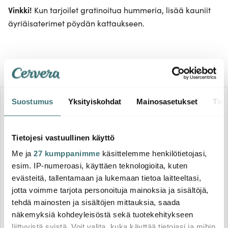
Vinkki!
Kun tarjoilet gratinoitua hummeria, lisää kauniit
äyriäisaterimet pöydän kattaukseen.
Uunivuoat
Suostumus
Yksityiskohdat
Mainosasetukset
Tiet
-
38%
Tietojesi vastuullinen käyttö
Me ja
27 kumppanimme
käsittelemme henkilötietojasi,
esim. IP-numeroasi, käyttäen teknologioita, kuten
evästeitä, tallentamaan ja lukemaan tietoa laitteeltasi,
jotta voimme tarjota personoituja mainoksia ja sisältöjä,
Iittala
Le Creuset
tehdä mainosten ja sisältöjen mittauksia, saada
Tools Uunivuoka 41x37 cm
Uunivuokasetti 25+32
näkemyksiä kohdeyleisöstä sekä tuotekehitykseen
cmUunivuokasetti 25+32 cm
221.63 €
Meringue
138.33 €
liittyvistä syistä. Voit valita, kuka käyttää tietojasi ja mihin