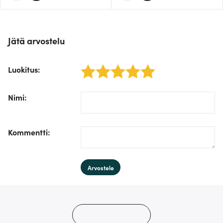
tietoja muihin tietoihin, joita olet antanut heille tai joita on
kerätty, kun olet käyttänyt heidän palvelujaan.
Jätä arvostelu
Luokitus
:
1 star
2 stars
3 stars
4 stars
5 stars
/form/label/author:
Nimi
:
/form/label/text:
Kommentti
:
Arvostele