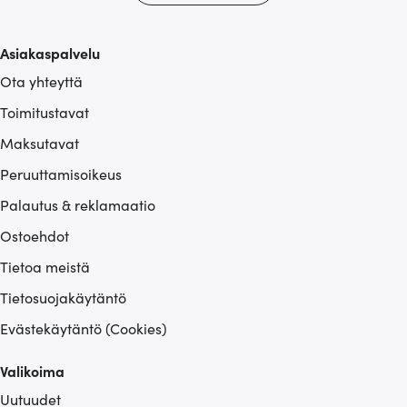
Asiakaspalvelu
Ota yhteyttä
Toimitustavat
Maksutavat
Peruuttamisoikeus
Palautus & reklamaatio
Ostoehdot
Tietoa meistä
Tietosuojakäytäntö
Evästekäytäntö (Cookies)
Valikoima
Uutuudet