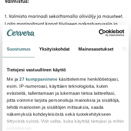
Valmistus:
1. Valmista marinadi sekoittamalla oliiviöljy ja mausteet.
Laita marinoitavat kanat tiiviiseen pakastuspussiin ja
kaada joukkoon marinadi. Sekoita marinadi hyvin
leikkeiden pintaan ja anna marinoitua noin tunnin.
Suostumus
Yksityiskohdat
Mainosasetukset
Tiet
2. Aseta marinoidut kanapalat Airfryeriin ja kypsennä
200 asteessa 7 minuuttia.
Tietojesi vastuullinen käyttö
3. Valmista salsa pilkkomalla kirsikkatomaatit, punasipuli
Me ja
27 kumppanimme
käsittelemme henkilötietojasi,
ja jalapenot pieniksi paloiksi. Sekoita ne keskenään ja
esim. IP-numeroasi, käyttäen teknologioita, kuten
aseta pieneen kulhoon.
evästeitä, tallentamaan ja lukemaan tietoa laitteeltasi,
jotta voimme tarjota personoituja mainoksia ja sisältöjä,
4. Mausta salsa oliiviöljyllä, suolalla, mustapippurilla,
tehdä mainosten ja sisältöjen mittauksia, saada
valkoviinietikalla ja korianterilla.
näkemyksiä kohdeyleisöstä sekä tuotekehitykseen
liittyvistä syistä. Voit valita, kuka käyttää tietojasi ja mihin
5. Leikkaa kana pieniksi paloiksi.
tarkoituksiin.