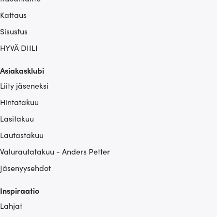
Kattaus
Sisustus
HYVÄ DIILI
Asiakasklubi
Liity jäseneksi
Hintatakuu
Lasitakuu
Lautastakuu
Valurautatakuu - Anders Petter
Jäsenyysehdot
Inspiraatio
Lahjat