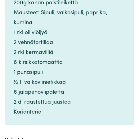
200g kanan paistileikettä​​​​‌ ‍ ​‍​‍‌‍ ‌ ​‍‌‍‍‌‌‍‌ ‌‍‍‌‌‍ ‍​‍​‍​ ‍‍​‍​‍‌ ​ ‌‍​‌‌‍ ‍‌‍‍‌‌ ‌​‌ ‍‌​‍ ‍‌‍‍‌‌‍ ​‍​‍​‍ ​​‍​‍‌‍‍​‌ ​‍‌‍‌‌‌‍‌‍​‍​‍​ ‍‍​‍​‍‌‍‍​‌ ‌​‌ ‌​‌ ​​‌ ​ ​ ‍‍​‍ ​‍ ‌‍​ ‌‍ ‌‌ ​ ​‍ ‍‌‍​ ‌‍‌‌‌ ​‍‌ ‌‍‌‍‌‌‌ ​‍‌‍​‌​‍ ‍‌ ​ ‌‍‌‌​‍ ‌ ​​‌ ​‍‌‍ ‌‍‌​‌ ‌‌‌‍​ ‌ ‌​‌‍‍‌‌‍ ‌‍ ‍​‍ ‌‍‍‌‌‍ ‍‌ ‌​‌‍‌‌‌‍ ‍‌ ‌​​‍ ‌‍‌‌‌‍‌​‌‍‍‌‌ ‌​​‍ ‌‍ ‌‌‍ ‌‍‌​‌‍‌‌​ ‌‌ ​​‌ ​‍‌‍‌‌‌ ​ ‌‍‌‌‌‍ ‍‌ ‌​‌‍​‌‌ ‌​‌‍‍‌‌‍ ‌‍ ‍​ ‍ ‌‍‍‌‌‍‌​​ ‌‌‍‍‌​ ​‌​ ‍​‌‍ ‍​‍ ‍‌‍‌​‌‍​ ‌‍​ ​ ​‍​ ​‌​ ​ ‌‍‌‌​ ​​​‍ ‌‌‍​‌‌‍‌​‌‍‌​‌‍‌‌​‍ ‌​ ‌​‌‍‌‌‌‍‌‍‌‍‌‍​‍ ‌‌‍​‌‌‍‌‌​ ‌ ​ ​ ​‍ ‌‌‍‌‌​ ‍​‌‍​‌‌‍‌​‌‍‌​​ ‌ ​ ‍‌‌‍​‌​ ​‌‌‍‌‍​ ‌‌​ ​‌​‍ ‍‌‍‌‍‌‍‍‌​ ‍ ‌ ‌​‌ ‍‌‌ ​​‌‍‌‌​ ‌‌ ​​‌‍​‌‌‍‌ ‌‍‌‌​ ‍ ‌ ​​‌‍​‌‌ ‌​‌‍‍​​ ‌‌‍​‍‌‍ ​‌‍ ‌‍​ ‌‍‍ ‌ ​ ​‍‌‌​ ‌‌‌​​‍‌‌ ‌‍‍ ‌‍‌‌‌ ‍‌​‍‌‌​ ​ ‌​‌​​‍‌‌​ ​ ‌​‌​​‍‌‌​ ​‍​ ​‍​ ‌‍‌‍​ ‌‍​‌​ ‍​‌‍‌​‌‍​‌‌‍‌‌‌‍‌‍​ ‌‌​ ​‌​ ‌​​ ‌‌​‍‌‌​ ​‍​ ​‍​‍‌‌​ ‌‌‌​‌​​‍ ‍‌‍​ ‌‍ ‌‍ ​‌ ‌‌‌‍ ‌‌‍ ‍‌ ​ ​‍‌‌​ ‌‌‌​​‍‌‌ ‌‍‍ ‌‍‌‌‌ ‍‌​‍‌‌​ ​ ‌​‌​​‍‌‌​ ​ ‌​‌​​‍‌‌​ ​‍​ ​‍​ ​‍‌‍‌‍​ ‌‍​ ‌‌‌‍‌‍​ ‌‌‌‍‌​​ ‌‌​ ​ ‌‍​ ‌‍​‌​ ​‍​‍‌‌​ ​‍​ ​‍​‍‌‌​ ‌‌‌​‌​​‍ ‍‌‍‍‌‌ ‌​‌‍‌‌‌‍ ‌‌ ​ ​‍‌‌​ ‌‌‌​​‍​ ​‍​‍‌‌​ ‌‌‌​‌​​ ‌‍​‍‌‍​‌‌ ​ ‌‍‌‌‌‌‌‌‌ ​‍‌‍ ​​ ‌‌‍‍​‌ ‌​‌ ‌​‌ ​​‌ ​ ​‍‌‌​ ​ ‌​​‌​‍‌‌​ ​‍‌​‌‍​‍‌‌​ ​‍‌​‌‍‌‍​ ‌‍ ‌‌ ​ ​‍ ‍‌‍​ ‌‍‌‌‌ ​‍‌ ‌‍‌‍‌‌‌ ​‍‌‍​‌​‍ ‍‌ ​ ‌‍‌‌​‍‌‍‌‍‍‌‌‍‌​​ ‌‌‍‍‌​ ​‌​ ‍​‌‍ ‍​‍ ‍‌‍‌​‌‍​ ‌‍​ ​ ​‍​ ​‌​ ​ ‌‍‌‌​ ​​​‍ ‌‌‍​‌‌‍‌​‌‍‌​‌‍‌‌​‍ ‌​ ‌​‌‍‌‌‌‍‌‍‌‍‌‍​‍ ‌‌‍​‌‌‍‌‌​ ‌ ​ ​ ​‍ ‌‌‍‌‌​ ‍​‌‍​‌‌‍‌​‌‍‌​​ ‌ ​ ‍‌‌‍​‌​ ​‌‌‍‌‍​ ‌‌​ ​‌​‍ ‍‌‍‌‍‌‍‍‌​‍‌‍‌ ‌​‌ ‍‌‌ ​​‌‍‌‌​ ‌‌ ​​‌‍​‌‌‍‌ ‌‍‌‌​‍‌‍‌ ​​‌‍​‌‌ ‌​‌‍‍​​ ‌‌‍​‍‌‍ ​‌‍ ‌‍​ ‌‍‍ ‌ ​ ​‍‌‌​ ‌‌‌​​‍‌‌ ‌‍‍ ‌‍‌‌‌ ‍‌​‍‌‌​ ​ ‌​‌​​‍‌‌​ ​ ‌​‌​​‍‌‌​ ​‍​ ​‍​ ‌‍‌‍​ ‌‍​‌​ ‍​‌‍‌​‌‍​‌‌‍‌‌‌‍‌‍​ ‌‌​ ​‌​ ‌​​ ‌‌​‍‌‌​ ​‍​ ​‍​‍‌‌​ ‌‌‌​‌​​‍ ‍‌‍​ ‌‍ ‌‍ ​‌ ‌‌‌‍ ‌‌‍ ‍‌ ​ ​‍‌‌​ ‌‌‌​​‍‌‌ ‌‍‍ ‌‍‌‌‌ ‍‌​‍‌‌​ ​ ‌​‌​​‍‌‌​ ​ ‌​‌​​‍‌‌​ ​‍​ ​‍​ ​‍‌‍‌‍​ ‌‍​ ‌‌‌‍‌‍​ ‌‌‌‍‌​​ ‌‌​ ​ ‌‍​ ‌‍​‌​ ​‍​‍‌‌​ ​‍​ ​‍​‍‌‌​ ‌‌‌​‌​​‍ ‍‌‍‍‌‌ ‌​‌‍‌‌‌‍ ‌‌ ​ ​‍‌‌​ ‌‌‌​​‍​ ​‍​‍‌‌​ ‌‌‌​‌​​‍‌‍‌ ‌ ‌‍ ‌ ​‍‌‍‍ ‌ ​ ‌ ​​‌‍​‌‌‍​ ‌‍‌‌​ ‌‌ ​​‌ ​‍‌‍ ‌‍‌​‌ ‌‌‌‍​ ‌ ‌​‌‍‍‌‌‍ ‌‍ ‍​‍‌‍‌ ​​‌‍‌‌‌ ​‍‌ ​ ‌ ​​‌‍‌‌‌‍​ ‌ ‌​‌‍‍‌‌ ‌‍‌‍‌‌​ ‌‌ ​​‌ ‌‌‌‍​‍‌‍ ​‌‍‍‌‌ ​ ‌‍‍​‌‍‌‌‌‍‌​​‍​‍‌ ‌
Mausteet: Sipuli, valkosipuli, paprika,
kumina​​​​‌ ‍ ​‍​‍‌‍ ‌ ​‍‌‍‍‌‌‍‌ ‌‍‍‌‌‍ ‍​‍​‍​ ‍‍​‍​‍‌ ​ ‌‍​‌‌‍ ‍‌‍‍‌‌ ‌​‌ ‍‌​‍ ‍‌‍‍‌‌‍ ​‍​‍​‍ ​​‍​‍‌‍‍​‌ ​‍‌‍‌‌‌‍‌‍​‍​‍​ ‍‍​‍​‍‌‍‍​‌ ‌​‌ ‌​‌ ​​‌ ​ ​ ‍‍​‍ ​‍ ‌‍​ ‌‍ ‌‌ ​ ​‍ ‍‌‍​ ‌‍‌‌‌ ​‍‌ ‌‍‌‍‌‌‌ ​‍‌‍​‌​‍ ‍‌ ​ ‌‍‌‌​‍ ‌ ​​‌ ​‍‌‍ ‌‍‌​‌ ‌‌‌‍​ ‌ ‌​‌‍‍‌‌‍ ‌‍ ‍​‍ ‌‍‍‌‌‍ ‍‌ ‌​‌‍‌‌‌‍ ‍‌ ‌​​‍ ‌‍‌‌‌‍‌​‌‍‍‌‌ ‌​​‍ ‌‍ ‌‌‍ ‌‍‌​‌‍‌‌​ ‌‌ ​​‌ ​‍‌‍‌‌‌ ​ ‌‍‌‌‌‍ ‍‌ ‌​‌‍​‌‌ ‌​‌‍‍‌‌‍ ‌‍ ‍​ ‍ ‌‍‍‌‌‍‌​​ ‌‌‍‍‌​ ​‌​ ‍​‌‍ ‍​‍ ‍‌‍‌​‌‍​ ‌‍​ ​ ​‍​ ​‌​ ​ ‌‍‌‌​ ​​​‍ ‌‌‍​‌‌‍‌​‌‍‌​‌‍‌‌​‍ ‌​ ‌​‌‍‌‌‌‍‌‍‌‍‌‍​‍ ‌‌‍​‌‌‍‌‌​ ‌ ​ ​ ​‍ ‌‌‍‌‌​ ‍​‌‍​‌‌‍‌​‌‍‌​​ ‌ ​ ‍‌‌‍​‌​ ​‌‌‍‌‍​ ‌‌​ ​‌​‍ ‍‌‍‌‍‌‍‍‌​ ‍ ‌ ‌​‌ ‍‌‌ ​​‌‍‌‌​ ‌‌ ​​‌‍​‌‌‍‌ ‌‍‌‌​ ‍ ‌ ​​‌‍​‌‌ ‌​‌‍‍​​ ‌‌‍​‍‌‍ ​‌‍ ‌‍​ ‌‍‍ ‌ ​ ​‍‌‌​ ‌‌‌​​‍‌‌ ‌‍‍ ‌‍‌‌‌ ‍‌​‍‌‌​ ​ ‌​‌​​‍‌‌​ ​ ‌​‌​​‍‌‌​ ​‍​ ​‍​ ‌‍‌‍​ ‌‍​‌​ ‍​‌‍‌​‌‍​‌‌‍‌‌‌‍‌‍​ ‌‌​ ​‌​ ‌​​ ‌‌​‍‌‌​ ​‍​ ​‍​‍‌‌​ ‌‌‌​‌​​‍ ‍‌‍​ ‌‍ ‌‍ ​‌ ‌‌‌‍ ‌‌‍ ‍‌ ​ ​‍‌‌​ ‌‌‌​​‍‌‌ ‌‍‍ ‌‍‌‌‌ ‍‌​‍‌‌​ ​ ‌​‌​​‍‌‌​ ​ ‌​‌​​‍‌‌​ ​‍​ ​‍​ ​‍‌‍‌‍​ ‌‍​ ‌‌‌‍‌‍​ ‌‌‌‍‌​​ ‌‌​ ​ ‌‍​ ‌‍​‌​ ​‍​‍‌‌​ ​‍​ ​‍​‍‌‌​ ‌‌‌​‌​​‍ ‍‌‍‍‌‌ ‌​‌‍‌‌‌‍ ‌‌ ​ ​‍‌‌​ ‌‌‌​​‍​ ​ ​‍‌‌​ ‌‌‌​‌​​ ‌‍​‍‌‍​‌‌ ​ ‌‍‌‌‌‌‌‌‌ ​‍‌‍ ​​ ‌‌‍‍​‌ ‌​‌ ‌​‌ ​​‌ ​ ​‍‌‌​ ​ ‌​​‌​‍‌‌​ ​‍‌​‌‍​‍‌‌​ ​‍‌​‌‍‌‍​ ‌‍ ‌‌ ​ ​‍ ‍‌‍​ ‌‍‌‌‌ ​‍‌ ‌‍‌‍‌‌‌ ​‍‌‍​‌​‍ ‍‌ ​ ‌‍‌‌​‍‌‍‌‍‍‌‌‍‌​​ ‌‌‍‍‌​ ​‌​ ‍​‌‍ ‍​‍ ‍‌‍‌​‌‍​ ‌‍​ ​ ​‍​ ​‌​ ​ ‌‍‌‌​ ​​​‍ ‌‌‍​‌‌‍‌​‌‍‌​‌‍‌‌​‍ ‌​ ‌​‌‍‌‌‌‍‌‍‌‍‌‍​‍ ‌‌‍​‌‌‍‌‌​ ‌ ​ ​ ​‍ ‌‌‍‌‌​ ‍​‌‍​‌‌‍‌​‌‍‌​​ ‌ ​ ‍‌‌‍​‌​ ​‌‌‍‌‍​ ‌‌​ ​‌​‍ ‍‌‍‌‍‌‍‍‌​‍‌‍‌ ‌​‌ ‍‌‌ ​​‌‍‌‌​ ‌‌ ​​‌‍​‌‌‍‌ ‌‍‌‌​‍‌‍‌ ​​‌‍​‌‌ ‌​‌‍‍​​ ‌‌‍​‍‌‍ ​‌‍ ‌‍​ ‌‍‍ ‌ ​ ​‍‌‌​ ‌‌‌​​‍‌‌ ‌‍‍ ‌‍‌‌‌ ‍‌​‍‌‌​ ​ ‌​‌​​‍‌‌​ ​ ‌​‌​​‍‌‌​ ​‍​ ​‍​ ‌‍‌‍​ ‌‍​‌​ ‍​‌‍‌​‌‍​‌‌‍‌‌‌‍‌‍​ ‌‌​ ​‌​ ‌​​ ‌‌​‍‌‌​ ​‍​ ​‍​‍‌‌​ ‌‌‌​‌​​‍ ‍‌‍​ ‌‍ ‌‍ ​‌ ‌‌‌‍ ‌‌‍ ‍‌ ​ ​‍‌‌​ ‌‌‌​​‍‌‌ ‌‍‍ ‌‍‌‌‌ ‍‌​‍‌‌​ ​ ‌​‌​​‍‌‌​ ​ ‌​‌​​‍‌‌​ ​‍​ ​‍​ ​‍‌‍‌‍​ ‌‍​ ‌‌‌‍‌‍​ ‌‌‌‍‌​​ ‌‌​ ​ ‌‍​ ‌‍​‌​ ​‍​‍‌‌​ ​‍​ ​‍​‍‌‌​ ‌‌‌​‌​​‍ ‍‌‍‍‌‌ ‌​‌‍‌‌‌‍ ‌‌ ​ ​‍‌‌​ ‌‌‌​​‍​ ​ ​‍‌‌​ ‌‌‌​‌​​‍‌‍‌ ‌ ‌‍ ‌ ​‍‌‍‍ ‌ ​ ‌ ​​‌‍​‌‌‍​ ‌‍‌‌​ ‌‌ ​​‌ ​‍‌‍ ‌‍‌​‌ ‌‌‌‍​ ‌ ‌​‌‍‍‌‌‍ ‌‍ ‍​‍‌‍‌ ​​‌‍‌‌‌ ​‍‌ ​ ‌ ​​‌‍‌‌‌‍​ ‌ ‌​‌‍‍‌‌ ‌‍‌‍‌‌​ ‌‌ ​​‌ ‌‌‌‍​‍‌‍ ​‌‍‍‌‌ ​ ‌‍‍​‌‍‌‌‌‍‌​​‍​‍‌ ‌
1 rkl oliiviöljyä​​​​‌ ‍ ​‍​‍‌‍ ‌ ​‍‌‍‍‌‌‍‌ ‌‍‍‌‌‍ ‍​‍​‍​ ‍‍​‍​‍‌ ​ ‌‍​‌‌‍ ‍‌‍‍‌‌ ‌​‌ ‍‌​‍ ‍‌‍‍‌‌‍ ​‍​‍​‍ ​​‍​‍‌‍‍​‌ ​‍‌‍‌‌‌‍‌‍​‍​‍​ ‍‍​‍​‍‌‍‍​‌ ‌​‌ ‌​‌ ​​‌ ​ ​ ‍‍​‍ ​‍ ‌‍​ ‌‍ ‌‌ ​ ​‍ ‍‌‍​ ‌‍‌‌‌ ​‍‌ ‌‍‌‍‌‌‌ ​‍‌‍​‌​‍ ‍‌ ​ ‌‍‌‌​‍ ‌ ​​‌ ​‍‌‍ ‌‍‌​‌ ‌‌‌‍​ ‌ ‌​‌‍‍‌‌‍ ‌‍ ‍​‍ ‌‍‍‌‌‍ ‍‌ ‌​‌‍‌‌‌‍ ‍‌ ‌​​‍ ‌‍‌‌‌‍‌​‌‍‍‌‌ ‌​​‍ ‌‍ ‌‌‍ ‌‍‌​‌‍‌‌​ ‌‌ ​​‌ ​‍‌‍‌‌‌ ​ ‌‍‌‌‌‍ ‍‌ ‌​‌‍​‌‌ ‌​‌‍‍‌‌‍ ‌‍ ‍​ ‍ ‌‍‍‌‌‍‌​​ ‌‌‍‍‌​ ​‌​ ‍​‌‍ ‍​‍ ‍‌‍‌​‌‍​ ‌‍​ ​ ​‍​ ​‌​ ​ ‌‍‌‌​ ​​​‍ ‌‌‍​‌‌‍‌​‌‍‌​‌‍‌‌​‍ ‌​ ‌​‌‍‌‌‌‍‌‍‌‍‌‍​‍ ‌‌‍​‌‌‍‌‌​ ‌ ​ ​ ​‍ ‌‌‍‌‌​ ‍​‌‍​‌‌‍‌​‌‍‌​​ ‌ ​ ‍‌‌‍​‌​ ​‌‌‍‌‍​ ‌‌​ ​‌​‍ ‍‌‍‌‍‌‍‍‌​ ‍ ‌ ‌​‌ ‍‌‌ ​​‌‍‌‌​ ‌‌ ​​‌‍​‌‌‍‌ ‌‍‌‌​ ‍ ‌ ​​‌‍​‌‌ ‌​‌‍‍​​ ‌‌‍​‍‌‍ ​‌‍ ‌‍​ ‌‍‍ ‌ ​ ​‍‌‌​ ‌‌‌​​‍‌‌ ‌‍‍ ‌‍‌‌‌ ‍‌​‍‌‌​ ​ ‌​‌​​‍‌‌​ ​ ‌​‌​​‍‌‌​ ​‍​ ​‍​ ‌‍‌‍​ ‌‍​‌​ ‍​‌‍‌​‌‍​‌‌‍‌‌‌‍‌‍​ ‌‌​ ​‌​ ‌​​ ‌‌​‍‌‌​ ​‍​ ​‍​‍‌‌​ ‌‌‌​‌​​‍ ‍‌‍​ ‌‍ ‌‍ ​‌ ‌‌‌‍ ‌‌‍ ‍‌ ​ ​‍‌‌​ ‌‌‌​​‍‌‌ ‌‍‍ ‌‍‌‌‌ ‍‌​‍‌‌​ ​ ‌​‌​​‍‌‌​ ​ ‌​‌​​‍‌‌​ ​‍​ ​‍​ ​‍‌‍‌‍​ ‌‍​ ‌‌‌‍‌‍​ ‌‌‌‍‌​​ ‌‌​ ​ ‌‍​ ‌‍​‌​ ​‍​‍‌‌​ ​‍​ ​‍​‍‌‌​ ‌‌‌​‌​​‍ ‍‌‍‍‌‌ ‌​‌‍‌‌‌‍ ‌‌ ​ ​‍‌‌​ ‌‌‌​​‍​ ‌​​‍‌‌​ ‌‌‌​‌​​ ‌‍​‍‌‍​‌‌ ​ ‌‍‌‌‌‌‌‌‌ ​‍‌‍ ​​ ‌‌‍‍​‌ ‌​‌ ‌​‌ ​​‌ ​ ​‍‌‌​ ​ ‌​​‌​‍‌‌​ ​‍‌​‌‍​‍‌‌​ ​‍‌​‌‍‌‍​ ‌‍ ‌‌ ​ ​‍ ‍‌‍​ ‌‍‌‌‌ ​‍‌ ‌‍‌‍‌‌‌ ​‍‌‍​‌​‍ ‍‌ ​ ‌‍‌‌​‍‌‍‌‍‍‌‌‍‌​​ ‌‌‍‍‌​ ​‌​ ‍​‌‍ ‍​‍ ‍‌‍‌​‌‍​ ‌‍​ ​ ​‍​ ​‌​ ​ ‌‍‌‌​ ​​​‍ ‌‌‍​‌‌‍‌​‌‍‌​‌‍‌‌​‍ ‌​ ‌​‌‍‌‌‌‍‌‍‌‍‌‍​‍ ‌‌‍​‌‌‍‌‌​ ‌ ​ ​ ​‍ ‌‌‍‌‌​ ‍​‌‍​‌‌‍‌​‌‍‌​​ ‌ ​ ‍‌‌‍​‌​ ​‌‌‍‌‍​ ‌‌​ ​‌​‍ ‍‌‍‌‍‌‍‍‌​‍‌‍‌ ‌​‌ ‍‌‌ ​​‌‍‌‌​ ‌‌ ​​‌‍​‌‌‍‌ ‌‍‌‌​‍‌‍‌ ​​‌‍​‌‌ ‌​‌‍‍​​ ‌‌‍​‍‌‍ ​‌‍ ‌‍​ ‌‍‍ ‌ ​ ​‍‌‌​ ‌‌‌​​‍‌‌ ‌‍‍ ‌‍‌‌‌ ‍‌​‍‌‌​ ​ ‌​‌​​‍‌‌​ ​ ‌​‌​​‍‌‌​ ​‍​ ​‍​ ‌‍‌‍​ ‌‍​‌​ ‍​‌‍‌​‌‍​‌‌‍‌‌‌‍‌‍​ ‌‌​ ​‌​ ‌​​ ‌‌​‍‌‌​ ​‍​ ​‍​‍‌‌​ ‌‌‌​‌​​‍ ‍‌‍​ ‌‍ ‌‍ ​‌ ‌‌‌‍ ‌‌‍ ‍‌ ​ ​‍‌‌​ ‌‌‌​​‍‌‌ ‌‍‍ ‌‍‌‌‌ ‍‌​‍‌‌​ ​ ‌​‌​​‍‌‌​ ​ ‌​‌​​‍‌‌​ ​‍​ ​‍​ ​‍‌‍‌‍​ ‌‍​ ‌‌‌‍‌‍​ ‌‌‌‍‌​​ ‌‌​ ​ ‌‍​ ‌‍​‌​ ​‍​‍‌‌​ ​‍​ ​‍​‍‌‌​ ‌‌‌​‌​​‍ ‍‌‍‍‌‌ ‌​‌‍‌‌‌‍ ‌‌ ​ ​‍‌‌​ ‌‌‌​​‍​ ‌​​‍‌‌​ ‌‌‌​‌​​‍‌‍‌ ‌ ‌‍ ‌ ​‍‌‍‍ ‌ ​ ‌ ​​‌‍​‌‌‍​ ‌‍‌‌​ ‌‌ ​​‌ ​‍‌‍ ‌‍‌​‌ ‌‌‌‍​ ‌ ‌​‌‍‍‌‌‍ ‌‍ ‍​‍‌‍‌ ​​‌‍‌‌‌ ​‍‌ ​ ‌ ​​‌‍‌‌‌‍​ ‌ ‌​‌‍‍‌‌ ‌‍‌‍‌‌​ ‌‌ ​​‌ ‌‌‌‍​‍‌‍ ​‌‍‍‌‌ ​ ‌‍‍​‌‍‌‌‌‍‌​​‍​‍‌ ‌
2 vehnätortillaa​​​​‌ ‍ ​‍​‍‌‍ ‌ ​‍‌‍‍‌‌‍‌ ‌‍‍‌‌‍ ‍​‍​‍​ ‍‍​‍​‍‌ ​ ‌‍​‌‌‍ ‍‌‍‍‌‌ ‌​‌ ‍‌​‍ ‍‌‍‍‌‌‍ ​‍​‍​‍ ​​‍​‍‌‍‍​‌ ​‍‌‍‌‌‌‍‌‍​‍​‍​ ‍‍​‍​‍‌‍‍​‌ ‌​‌ ‌​‌ ​​‌ ​ ​ ‍‍​‍ ​‍ ‌‍​ ‌‍ ‌‌ ​ ​‍ ‍‌‍​ ‌‍‌‌‌ ​‍‌ ‌‍‌‍‌‌‌ ​‍‌‍​‌​‍ ‍‌ ​ ‌‍‌‌​‍ ‌ ​​‌ ​‍‌‍ ‌‍‌​‌ ‌‌‌‍​ ‌ ‌​‌‍‍‌‌‍ ‌‍ ‍​‍ ‌‍‍‌‌‍ ‍‌ ‌​‌‍‌‌‌‍ ‍‌ ‌​​‍ ‌‍‌‌‌‍‌​‌‍‍‌‌ ‌​​‍ ‌‍ ‌‌‍ ‌‍‌​‌‍‌‌​ ‌‌ ​​‌ ​‍‌‍‌‌‌ ​ ‌‍‌‌‌‍ ‍‌ ‌​‌‍​‌‌ ‌​‌‍‍‌‌‍ ‌‍ ‍​ ‍ ‌‍‍‌‌‍‌​​ ‌‌‍‍‌​ ​‌​ ‍​‌‍ ‍​‍ ‍‌‍‌​‌‍​ ‌‍​ ​ ​‍​ ​‌​ ​ ‌‍‌‌​ ​​​‍ ‌‌‍​‌‌‍‌​‌‍‌​‌‍‌‌​‍ ‌​ ‌​‌‍‌‌‌‍‌‍‌‍‌‍​‍ ‌‌‍​‌‌‍‌‌​ ‌ ​ ​ ​‍ ‌‌‍‌‌​ ‍​‌‍​‌‌‍‌​‌‍‌​​ ‌ ​ ‍‌‌‍​‌​ ​‌‌‍‌‍​ ‌‌​ ​‌​‍ ‍‌‍‌‍‌‍‍‌​ ‍ ‌ ‌​‌ ‍‌‌ ​​‌‍‌‌​ ‌‌ ​​‌‍​‌‌‍‌ ‌‍‌‌​ ‍ ‌ ​​‌‍​‌‌ ‌​‌‍‍​​ ‌‌‍​‍‌‍ ​‌‍ ‌‍​ ‌‍‍ ‌ ​ ​‍‌‌​ ‌‌‌​​‍‌‌ ‌‍‍ ‌‍‌‌‌ ‍‌​‍‌‌​ ​ ‌​‌​​‍‌‌​ ​ ‌​‌​​‍‌‌​ ​‍​ ​‍​ ‌‍‌‍​ ‌‍​‌​ ‍​‌‍‌​‌‍​‌‌‍‌‌‌‍‌‍​ ‌‌​ ​‌​ ‌​​ ‌‌​‍‌‌​ ​‍​ ​‍​‍‌‌​ ‌‌‌​‌​​‍ ‍‌‍​ ‌‍ ‌‍ ​‌ ‌‌‌‍ ‌‌‍ ‍‌ ​ ​‍‌‌​ ‌‌‌​​‍‌‌ ‌‍‍ ‌‍‌‌‌ ‍‌​‍‌‌​ ​ ‌​‌​​‍‌‌​ ​ ‌​‌​​‍‌‌​ ​‍​ ​‍​ ​‍‌‍‌‍​ ‌‍​ ‌‌‌‍‌‍​ ‌‌‌‍‌​​ ‌‌​ ​ ‌‍​ ‌‍​‌​ ​‍​‍‌‌​ ​‍​ ​‍​‍‌‌​ ‌‌‌​‌​​‍ ‍‌‍‍‌‌ ‌​‌‍‌‌‌‍ ‌‌ ​ ​‍‌‌​ ‌‌‌​​‍​ ‌‌​‍‌‌​ ‌‌‌​‌​​ ‌‍​‍‌‍​‌‌ ​ ‌‍‌‌‌‌‌‌‌ ​‍‌‍ ​​ ‌‌‍‍​‌ ‌​‌ ‌​‌ ​​‌ ​ ​‍‌‌​ ​ ‌​​‌​‍‌‌​ ​‍‌​‌‍​‍‌‌​ ​‍‌​‌‍‌‍​ ‌‍ ‌‌ ​ ​‍ ‍‌‍​ ‌‍‌‌‌ ​‍‌ ‌‍‌‍‌‌‌ ​‍‌‍​‌​‍ ‍‌ ​ ‌‍‌‌​‍‌‍‌‍‍‌‌‍‌​​ ‌‌‍‍‌​ ​‌​ ‍​‌‍ ‍​‍ ‍‌‍‌​‌‍​ ‌‍​ ​ ​‍​ ​‌​ ​ ‌‍‌‌​ ​​​‍ ‌‌‍​‌‌‍‌​‌‍‌​‌‍‌‌​‍ ‌​ ‌​‌‍‌‌‌‍‌‍‌‍‌‍​‍ ‌‌‍​‌‌‍‌‌​ ‌ ​ ​ ​‍ ‌‌‍‌‌​ ‍​‌‍​‌‌‍‌​‌‍‌​​ ‌ ​ ‍‌‌‍​‌​ ​‌‌‍‌‍​ ‌‌​ ​‌​‍ ‍‌‍‌‍‌‍‍‌​‍‌‍‌ ‌​‌ ‍‌‌ ​​‌‍‌‌​ ‌‌ ​​‌‍​‌‌‍‌ ‌‍‌‌​‍‌‍‌ ​​‌‍​‌‌ ‌​‌‍‍​​ ‌‌‍​‍‌‍ ​‌‍ ‌‍​ ‌‍‍ ‌ ​ ​‍‌‌​ ‌‌‌​​‍‌‌ ‌‍‍ ‌‍‌‌‌ ‍‌​‍‌‌​ ​ ‌​‌​​‍‌‌​ ​ ‌​‌​​‍‌‌​ ​‍​ ​‍​ ‌‍‌‍​ ‌‍​‌​ ‍​‌‍‌​‌‍​‌‌‍‌‌‌‍‌‍​ ‌‌​ ​‌​ ‌​​ ‌‌​‍‌‌​ ​‍​ ​‍​‍‌‌​ ‌‌‌​‌​​‍ ‍‌‍​ ‌‍ ‌‍ ​‌ ‌‌‌‍ ‌‌‍ ‍‌ ​ ​‍‌‌​ ‌‌‌​​‍‌‌ ‌‍‍ ‌‍‌‌‌ ‍‌​‍‌‌​ ​ ‌​‌​​‍‌‌​ ​ ‌​‌​​‍‌‌​ ​‍​ ​‍​ ​‍‌‍‌‍​ ‌‍​ ‌‌‌‍‌‍​ ‌‌‌‍‌​​ ‌‌​ ​ ‌‍​ ‌‍​‌​ ​‍​‍‌‌​ ​‍​ ​‍​‍‌‌​ ‌‌‌​‌​​‍ ‍‌‍‍‌‌ ‌​‌‍‌‌‌‍ ‌‌ ​ ​‍‌‌​ ‌‌‌​​‍​ ‌‌​‍‌‌​ ‌‌‌​‌​​‍‌‍‌ ‌ ‌‍ ‌ ​‍‌‍‍ ‌ ​ ‌ ​​‌‍​‌‌‍​ ‌‍‌‌​ ‌‌ ​​‌ ​‍‌‍ ‌‍‌​‌ ‌‌‌‍​ ‌ ‌​‌‍‍‌‌‍ ‌‍ ‍​‍‌‍‌ ​​‌‍‌‌‌ ​‍‌ ​ ‌ ​​‌‍‌‌‌‍​ ‌ ‌​‌‍‍‌‌ ‌‍‌‍‌‌​ ‌‌ ​​‌ ‌‌‌‍​‍‌‍ ​‌‍‍‌‌ ​ ‌‍‍​‌‍‌‌‌‍‌​​‍​‍‌ ‌
2 rkl kermaviiliä​​​​‌ ‍ ​‍​‍‌‍ ‌ ​‍‌‍‍‌‌‍‌ ‌‍‍‌‌‍ ‍​‍​‍​ ‍‍​‍​‍‌ ​ ‌‍​‌‌‍ ‍‌‍‍‌‌ ‌​‌ ‍‌​‍ ‍‌‍‍‌‌‍ ​‍​‍​‍ ​​‍​‍‌‍‍​‌ ​‍‌‍‌‌‌‍‌‍​‍​‍​ ‍‍​‍​‍‌‍‍​‌ ‌​‌ ‌​‌ ​​‌ ​ ​ ‍‍​‍ ​‍ ‌‍​ ‌‍ ‌‌ ​ ​‍ ‍‌‍​ ‌‍‌‌‌ ​‍‌ ‌‍‌‍‌‌‌ ​‍‌‍​‌​‍ ‍‌ ​ ‌‍‌‌​‍ ‌ ​​‌ ​‍‌‍ ‌‍‌​‌ ‌‌‌‍​ ‌ ‌​‌‍‍‌‌‍ ‌‍ ‍​‍ ‌‍‍‌‌‍ ‍‌ ‌​‌‍‌‌‌‍ ‍‌ ‌​​‍ ‌‍‌‌‌‍‌​‌‍‍‌‌ ‌​​‍ ‌‍ ‌‌‍ ‌‍‌​‌‍‌‌​ ‌‌ ​​‌ ​‍‌‍‌‌‌ ​ ‌‍‌‌‌‍ ‍‌ ‌​‌‍​‌‌ ‌​‌‍‍‌‌‍ ‌‍ ‍​ ‍ ‌‍‍‌‌‍‌​​ ‌‌‍‍‌​ ​‌​ ‍​‌‍ ‍​‍ ‍‌‍‌​‌‍​ ‌‍​ ​ ​‍​ ​‌​ ​ ‌‍‌‌​ ​​​‍ ‌‌‍​‌‌‍‌​‌‍‌​‌‍‌‌​‍ ‌​ ‌​‌‍‌‌‌‍‌‍‌‍‌‍​‍ ‌‌‍​‌‌‍‌‌​ ‌ ​ ​ ​‍ ‌‌‍‌‌​ ‍​‌‍​‌‌‍‌​‌‍‌​​ ‌ ​ ‍‌‌‍​‌​ ​‌‌‍‌‍​ ‌‌​ ​‌​‍ ‍‌‍‌‍‌‍‍‌​ ‍ ‌ ‌​‌ ‍‌‌ ​​‌‍‌‌​ ‌‌ ​​‌‍​‌‌‍‌ ‌‍‌‌​ ‍ ‌ ​​‌‍​‌‌ ‌​‌‍‍​​ ‌‌‍​‍‌‍ ​‌‍ ‌‍​ ‌‍‍ ‌ ​ ​‍‌‌​ ‌‌‌​​‍‌‌ ‌‍‍ ‌‍‌‌‌ ‍‌​‍‌‌​ ​ ‌​‌​​‍‌‌​ ​ ‌​‌​​‍‌‌​ ​‍​ ​‍​ ‌‍‌‍​ ‌‍​‌​ ‍​‌‍‌​‌‍​‌‌‍‌‌‌‍‌‍​ ‌‌​ ​‌​ ‌​​ ‌‌​‍‌‌​ ​‍​ ​‍​‍‌‌​ ‌‌‌​‌​​‍ ‍‌‍​ ‌‍ ‌‍ ​‌ ‌‌‌‍ ‌‌‍ ‍‌ ​ ​‍‌‌​ ‌‌‌​​‍‌‌ ‌‍‍ ‌‍‌‌‌ ‍‌​‍‌‌​ ​ ‌​‌​​‍‌‌​ ​ ‌​‌​​‍‌‌​ ​‍​ ​‍​ ​‍‌‍‌‍​ ‌‍​ ‌‌‌‍‌‍​ ‌‌‌‍‌​​ ‌‌​ ​ ‌‍​ ‌‍​‌​ ​‍​‍‌‌​ ​‍​ ​‍​‍‌‌​ ‌‌‌​‌​​‍ ‍‌‍‍‌‌ ‌​‌‍‌‌‌‍ ‌‌ ​ ​‍‌‌​ ‌‌‌​​‍​ ‌‍​‍‌‌​ ‌‌‌​‌​​ ‌‍​‍‌‍​‌‌ ​ ‌‍‌‌‌‌‌‌‌ ​‍‌‍ ​​ ‌‌‍‍​‌ ‌​‌ ‌​‌ ​​‌ ​ ​‍‌‌​ ​ ‌​​‌​‍‌‌​ ​‍‌​‌‍​‍‌‌​ ​‍‌​‌‍‌‍​ ‌‍ ‌‌ ​ ​‍ ‍‌‍​ ‌‍‌‌‌ ​‍‌ ‌‍‌‍‌‌‌ ​‍‌‍​‌​‍ ‍‌ ​ ‌‍‌‌​‍‌‍‌‍‍‌‌‍‌​​ ‌‌‍‍‌​ ​‌​ ‍​‌‍ ‍​‍ ‍‌‍‌​‌‍​ ‌‍​ ​ ​‍​ ​‌​ ​ ‌‍‌‌​ ​​​‍ ‌‌‍​‌‌‍‌​‌‍‌​‌‍‌‌​‍ ‌​ ‌​‌‍‌‌‌‍‌‍‌‍‌‍​‍ ‌‌‍​‌‌‍‌‌​ ‌ ​ ​ ​‍ ‌‌‍‌‌​ ‍​‌‍​‌‌‍‌​‌‍‌​​ ‌ ​ ‍‌‌‍​‌​ ​‌‌‍‌‍​ ‌‌​ ​‌​‍ ‍‌‍‌‍‌‍‍‌​‍‌‍‌ ‌​‌ ‍‌‌ ​​‌‍‌‌​ ‌‌ ​​‌‍​‌‌‍‌ ‌‍‌‌​‍‌‍‌ ​​‌‍​‌‌ ‌​‌‍‍​​ ‌‌‍​‍‌‍ ​‌‍ ‌‍​ ‌‍‍ ‌ ​ ​‍‌‌​ ‌‌‌​​‍‌‌ ‌‍‍ ‌‍‌‌‌ ‍‌​‍‌‌​ ​ ‌​‌​​‍‌‌​ ​ ‌​‌​​‍‌‌​ ​‍​ ​‍​ ‌‍‌‍​ ‌‍​‌​ ‍​‌‍‌​‌‍​‌‌‍‌‌‌‍‌‍​ ‌‌​ ​‌​ ‌​​ ‌‌​‍‌‌​ ​‍​ ​‍​‍‌‌​ ‌‌‌​‌​​‍ ‍‌‍​ ‌‍ ‌‍ ​‌ ‌‌‌‍ ‌‌‍ ‍‌ ​ ​‍‌‌​ ‌‌‌​​‍‌‌ ‌‍‍ ‌‍‌‌‌ ‍‌​‍‌‌​ ​ ‌​‌​​‍‌‌​ ​ ‌​‌​​‍‌‌​ ​‍​ ​‍​ ​‍‌‍‌‍​ ‌‍​ ‌‌‌‍‌‍​ ‌‌‌‍‌​​ ‌‌​ ​ ‌‍​ ‌‍​‌​ ​‍​‍‌‌​ ​‍​ ​‍​‍‌‌​ ‌‌‌​‌​​‍ ‍‌‍‍‌‌ ‌​‌‍‌‌‌‍ ‌‌ ​ ​‍‌‌​ ‌‌‌​​‍​ ‌‍​‍‌‌​ ‌‌‌​‌​​‍‌‍‌ ‌ ‌‍ ‌ ​‍‌‍‍ ‌ ​ ‌ ​​‌‍​‌‌‍​ ‌‍‌‌​ ‌‌ ​​‌ ​‍‌‍ ‌‍‌​‌ ‌‌‌‍​ ‌ ‌​‌‍‍‌‌‍ ‌‍ ‍​‍‌‍‌ ​​‌‍‌‌‌ ​‍‌ ​ ‌ ​​‌‍‌‌‌‍​ ‌ ‌​‌‍‍‌‌ ‌‍‌‍‌‌​ ‌‌ ​​‌ ‌‌‌‍​‍‌‍ ​‌‍‍‌‌ ​ ‌‍‍​‌‍‌‌‌‍‌​​‍​‍‌ ‌
6 kirsikkatomaattia​​​​‌ ‍ ​‍​‍‌‍ ‌ ​‍‌‍‍‌‌‍‌ ‌‍‍‌‌‍ ‍​‍​‍​ ‍‍​‍​‍‌ ​ ‌‍​‌‌‍ ‍‌‍‍‌‌ ‌​‌ ‍‌​‍ ‍‌‍‍‌‌‍ ​‍​‍​‍ ​​‍​‍‌‍‍​‌ ​‍‌‍‌‌‌‍‌‍​‍​‍​ ‍‍​‍​‍‌‍‍​‌ ‌​‌ ‌​‌ ​​‌ ​ ​ ‍‍​‍ ​‍ ‌‍​ ‌‍ ‌‌ ​ ​‍ ‍‌‍​ ‌‍‌‌‌ ​‍‌ ‌‍‌‍‌‌‌ ​‍‌‍​‌​‍ ‍‌ ​ ‌‍‌‌​‍ ‌ ​​‌ ​‍‌‍ ‌‍‌​‌ ‌‌‌‍​ ‌ ‌​‌‍‍‌‌‍ ‌‍ ‍​‍ ‌‍‍‌‌‍ ‍‌ ‌​‌‍‌‌‌‍ ‍‌ ‌​​‍ ‌‍‌‌‌‍‌​‌‍‍‌‌ ‌​​‍ ‌‍ ‌‌‍ ‌‍‌​‌‍‌‌​ ‌‌ ​​‌ ​‍‌‍‌‌‌ ​ ‌‍‌‌‌‍ ‍‌ ‌​‌‍​‌‌ ‌​‌‍‍‌‌‍ ‌‍ ‍​ ‍ ‌‍‍‌‌‍‌​​ ‌‌‍‍‌​ ​‌​ ‍​‌‍ ‍​‍ ‍‌‍‌​‌‍​ ‌‍​ ​ ​‍​ ​‌​ ​ ‌‍‌‌​ ​​​‍ ‌‌‍​‌‌‍‌​‌‍‌​‌‍‌‌​‍ ‌​ ‌​‌‍‌‌‌‍‌‍‌‍‌‍​‍ ‌‌‍​‌‌‍‌‌​ ‌ ​ ​ ​‍ ‌‌‍‌‌​ ‍​‌‍​‌‌‍‌​‌‍‌​​ ‌ ​ ‍‌‌‍​‌​ ​‌‌‍‌‍​ ‌‌​ ​‌​‍ ‍‌‍‌‍‌‍‍‌​ ‍ ‌ ‌​‌ ‍‌‌ ​​‌‍‌‌​ ‌‌ ​​‌‍​‌‌‍‌ ‌‍‌‌​ ‍ ‌ ​​‌‍​‌‌ ‌​‌‍‍​​ ‌‌‍​‍‌‍ ​‌‍ ‌‍​ ‌‍‍ ‌ ​ ​‍‌‌​ ‌‌‌​​‍‌‌ ‌‍‍ ‌‍‌‌‌ ‍‌​‍‌‌​ ​ ‌​‌​​‍‌‌​ ​ ‌​‌​​‍‌‌​ ​‍​ ​‍​ ‌‍‌‍​ ‌‍​‌​ ‍​‌‍‌​‌‍​‌‌‍‌‌‌‍‌‍​ ‌‌​ ​‌​ ‌​​ ‌‌​‍‌‌​ ​‍​ ​‍​‍‌‌​ ‌‌‌​‌​​‍ ‍‌‍​ ‌‍ ‌‍ ​‌ ‌‌‌‍ ‌‌‍ ‍‌ ​ ​‍‌‌​ ‌‌‌​​‍‌‌ ‌‍‍ ‌‍‌‌‌ ‍‌​‍‌‌​ ​ ‌​‌​​‍‌‌​ ​ ‌​‌​​‍‌‌​ ​‍​ ​‍​ ​‍‌‍‌‍​ ‌‍​ ‌‌‌‍‌‍​ ‌‌‌‍‌​​ ‌‌​ ​ ‌‍​ ‌‍​‌​ ​‍​‍‌‌​ ​‍​ ​‍​‍‌‌​ ‌‌‌​‌​​‍ ‍‌‍‍‌‌ ‌​‌‍‌‌‌‍ ‌‌ ​ ​‍‌‌​ ‌‌‌​​‍​ ‌ ​‍‌‌​ ‌‌‌​‌​​ ‌‍​‍‌‍​‌‌ ​ ‌‍‌‌‌‌‌‌‌ ​‍‌‍ ​​ ‌‌‍‍​‌ ‌​‌ ‌​‌ ​​‌ ​ ​‍‌‌​ ​ ‌​​‌​‍‌‌​ ​‍‌​‌‍​‍‌‌​ ​‍‌​‌‍‌‍​ ‌‍ ‌‌ ​ ​‍ ‍‌‍​ ‌‍‌‌‌ ​‍‌ ‌‍‌‍‌‌‌ ​‍‌‍​‌​‍ ‍‌ ​ ‌‍‌‌​‍‌‍‌‍‍‌‌‍‌​​ ‌‌‍‍‌​ ​‌​ ‍​‌‍ ‍​‍ ‍‌‍‌​‌‍​ ‌‍​ ​ ​‍​ ​‌​ ​ ‌‍‌‌​ ​​​‍ ‌‌‍​‌‌‍‌​‌‍‌​‌‍‌‌​‍ ‌​ ‌​‌‍‌‌‌‍‌‍‌‍‌‍​‍ ‌‌‍​‌‌‍‌‌​ ‌ ​ ​ ​‍ ‌‌‍‌‌​ ‍​‌‍​‌‌‍‌​‌‍‌​​ ‌ ​ ‍‌‌‍​‌​ ​‌‌‍‌‍​ ‌‌​ ​‌​‍ ‍‌‍‌‍‌‍‍‌​‍‌‍‌ ‌​‌ ‍‌‌ ​​‌‍‌‌​ ‌‌ ​​‌‍​‌‌‍‌ ‌‍‌‌​‍‌‍‌ ​​‌‍​‌‌ ‌​‌‍‍​​ ‌‌‍​‍‌‍ ​‌‍ ‌‍​ ‌‍‍ ‌ ​ ​‍‌‌​ ‌‌‌​​‍‌‌ ‌‍‍ ‌‍‌‌‌ ‍‌​‍‌‌​ ​ ‌​‌​​‍‌‌​ ​ ‌​‌​​‍‌‌​ ​‍​ ​‍​ ‌‍‌‍​ ‌‍​‌​ ‍​‌‍‌​‌‍​‌‌‍‌‌‌‍‌‍​ ‌‌​ ​‌​ ‌​​ ‌‌​‍‌‌​ ​‍​ ​‍​‍‌‌​ ‌‌‌​‌​​‍ ‍‌‍​ ‌‍ ‌‍ ​‌ ‌‌‌‍ ‌‌‍ ‍‌ ​ ​‍‌‌​ ‌‌‌​​‍‌‌ ‌‍‍ ‌‍‌‌‌ ‍‌​‍‌‌​ ​ ‌​‌​​‍‌‌​ ​ ‌​‌​​‍‌‌​ ​‍​ ​‍​ ​‍‌‍‌‍​ ‌‍​ ‌‌‌‍‌‍​ ‌‌‌‍‌​​ ‌‌​ ​ ‌‍​ ‌‍​‌​ ​‍​‍‌‌​ ​‍​ ​‍​‍‌‌​ ‌‌‌​‌​​‍ ‍‌‍‍‌‌ ‌​‌‍‌‌‌‍ ‌‌ ​ ​‍‌‌​ ‌‌‌​​‍​ ‌ ​‍‌‌​ ‌‌‌​‌​​‍‌‍‌ ‌ ‌‍ ‌ ​‍‌‍‍ ‌ ​ ‌ ​​‌‍​‌‌‍​ ‌‍‌‌​ ‌‌ ​​‌ ​‍‌‍ ‌‍‌​‌ ‌‌‌‍​ ‌ ‌​‌‍‍‌‌‍ ‌‍ ‍​‍‌‍‌ ​​‌‍‌‌‌ ​‍‌ ​ ‌ ​​‌‍‌‌‌‍​ ‌ ‌​‌‍‍‌‌ ‌‍‌‍‌‌​ ‌‌ ​​‌ ‌‌‌‍​‍‌‍ ​‌‍‍‌‌ ​ ‌‍‍​‌‍‌‌‌‍‌​​‍​‍‌ ‌
1 punasipuli​​​​‌ ‍ ​‍​‍‌‍ ‌ ​‍‌‍‍‌‌‍‌ ‌‍‍‌‌‍ ‍​‍​‍​ ‍‍​‍​‍‌ ​ ‌‍​‌‌‍ ‍‌‍‍‌‌ ‌​‌ ‍‌​‍ ‍‌‍‍‌‌‍ ​‍​‍​‍ ​​‍​‍‌‍‍​‌ ​‍‌‍‌‌‌‍‌‍​‍​‍​ ‍‍​‍​‍‌‍‍​‌ ‌​‌ ‌​‌ ​​‌ ​ ​ ‍‍​‍ ​‍ ‌‍​ ‌‍ ‌‌ ​ ​‍ ‍‌‍​ ‌‍‌‌‌ ​‍‌ ‌‍‌‍‌‌‌ ​‍‌‍​‌​‍ ‍‌ ​ ‌‍‌‌​‍ ‌ ​​‌ ​‍‌‍ ‌‍‌​‌ ‌‌‌‍​ ‌ ‌​‌‍‍‌‌‍ ‌‍ ‍​‍ ‌‍‍‌‌‍ ‍‌ ‌​‌‍‌‌‌‍ ‍‌ ‌​​‍ ‌‍‌‌‌‍‌​‌‍‍‌‌ ‌​​‍ ‌‍ ‌‌‍ ‌‍‌​‌‍‌‌​ ‌‌ ​​‌ ​‍‌‍‌‌‌ ​ ‌‍‌‌‌‍ ‍‌ ‌​‌‍​‌‌ ‌​‌‍‍‌‌‍ ‌‍ ‍​ ‍ ‌‍‍‌‌‍‌​​ ‌‌‍‍‌​ ​‌​ ‍​‌‍ ‍​‍ ‍‌‍‌​‌‍​ ‌‍​ ​ ​‍​ ​‌​ ​ ‌‍‌‌​ ​​​‍ ‌‌‍​‌‌‍‌​‌‍‌​‌‍‌‌​‍ ‌​ ‌​‌‍‌‌‌‍‌‍‌‍‌‍​‍ ‌‌‍​‌‌‍‌‌​ ‌ ​ ​ ​‍ ‌‌‍‌‌​ ‍​‌‍​‌‌‍‌​‌‍‌​​ ‌ ​ ‍‌‌‍​‌​ ​‌‌‍‌‍​ ‌‌​ ​‌​‍ ‍‌‍‌‍‌‍‍‌​ ‍ ‌ ‌​‌ ‍‌‌ ​​‌‍‌‌​ ‌‌ ​​‌‍​‌‌‍‌ ‌‍‌‌​ ‍ ‌ ​​‌‍​‌‌ ‌​‌‍‍​​ ‌‌‍​‍‌‍ ​‌‍ ‌‍​ ‌‍‍ ‌ ​ ​‍‌‌​ ‌‌‌​​‍‌‌ ‌‍‍ ‌‍‌‌‌ ‍‌​‍‌‌​ ​ ‌​‌​​‍‌‌​ ​ ‌​‌​​‍‌‌​ ​‍​ ​‍​ ‌‍‌‍​ ‌‍​‌​ ‍​‌‍‌​‌‍​‌‌‍‌‌‌‍‌‍​ ‌‌​ ​‌​ ‌​​ ‌‌​‍‌‌​ ​‍​ ​‍​‍‌‌​ ‌‌‌​‌​​‍ ‍‌‍​ ‌‍ ‌‍ ​‌ ‌‌‌‍ ‌‌‍ ‍‌ ​ ​‍‌‌​ ‌‌‌​​‍‌‌ ‌‍‍ ‌‍‌‌‌ ‍‌​‍‌‌​ ​ ‌​‌​​‍‌‌​ ​ ‌​‌​​‍‌‌​ ​‍​ ​‍​ ​‍‌‍‌‍​ ‌‍​ ‌‌‌‍‌‍​ ‌‌‌‍‌​​ ‌‌​ ​ ‌‍​ ‌‍​‌​ ​‍​‍‌‌​ ​‍​ ​‍​‍‌‌​ ‌‌‌​‌​​‍ ‍‌‍‍‌‌ ‌​‌‍‌‌‌‍ ‌‌ ​ ​‍‌‌​ ‌‌‌​​‍​ ‍​​‍‌‌​ ‌‌‌​‌​​ ‌‍​‍‌‍​‌‌ ​ ‌‍‌‌‌‌‌‌‌ ​‍‌‍ ​​ ‌‌‍‍​‌ ‌​‌ ‌​‌ ​​‌ ​ ​‍‌‌​ ​ ‌​​‌​‍‌‌​ ​‍‌​‌‍​‍‌‌​ ​‍‌​‌‍‌‍​ ‌‍ ‌‌ ​ ​‍ ‍‌‍​ ‌‍‌‌‌ ​‍‌ ‌‍‌‍‌‌‌ ​‍‌‍​‌​‍ ‍‌ ​ ‌‍‌‌​‍‌‍‌‍‍‌‌‍‌​​ ‌‌‍‍‌​ ​‌​ ‍​‌‍ ‍​‍ ‍‌‍‌​‌‍​ ‌‍​ ​ ​‍​ ​‌​ ​ ‌‍‌‌​ ​​​‍ ‌‌‍​‌‌‍‌​‌‍‌​‌‍‌‌​‍ ‌​ ‌​‌‍‌‌‌‍‌‍‌‍‌‍​‍ ‌‌‍​‌‌‍‌‌​ ‌ ​ ​ ​‍ ‌‌‍‌‌​ ‍​‌‍​‌‌‍‌​‌‍‌​​ ‌ ​ ‍‌‌‍​‌​ ​‌‌‍‌‍​ ‌‌​ ​‌​‍ ‍‌‍‌‍‌‍‍‌​‍‌‍‌ ‌​‌ ‍‌‌ ​​‌‍‌‌​ ‌‌ ​​‌‍​‌‌‍‌ ‌‍‌‌​‍‌‍‌ ​​‌‍​‌‌ ‌​‌‍‍​​ ‌‌‍​‍‌‍ ​‌‍ ‌‍​ ‌‍‍ ‌ ​ ​‍‌‌​ ‌‌‌​​‍‌‌ ‌‍‍ ‌‍‌‌‌ ‍‌​‍‌‌​ ​ ‌​‌​​‍‌‌​ ​ ‌​‌​​‍‌‌​ ​‍​ ​‍​ ‌‍‌‍​ ‌‍​‌​ ‍​‌‍‌​‌‍​‌‌‍‌‌‌‍‌‍​ ‌‌​ ​‌​ ‌​​ ‌‌​‍‌‌​ ​‍​ ​‍​‍‌‌​ ‌‌‌​‌​​‍ ‍‌‍​ ‌‍ ‌‍ ​‌ ‌‌‌‍ ‌‌‍ ‍‌ ​ ​‍‌‌​ ‌‌‌​​‍‌‌ ‌‍‍ ‌‍‌‌‌ ‍‌​‍‌‌​ ​ ‌​‌​​‍‌‌​ ​ ‌​‌​​‍‌‌​ ​‍​ ​‍​ ​‍‌‍‌‍​ ‌‍​ ‌‌‌‍‌‍​ ‌‌‌‍‌​​ ‌‌​ ​ ‌‍​ ‌‍​‌​ ​‍​‍‌‌​ ​‍​ ​‍​‍‌‌​ ‌‌‌​‌​​‍ ‍‌‍‍‌‌ ‌​‌‍‌‌‌‍ ‌‌ ​ ​‍‌‌​ ‌‌‌​​‍​ ‍​​‍‌‌​ ‌‌‌​‌​​‍‌‍‌ ‌ ‌‍ ‌ ​‍‌‍‍ ‌ ​ ‌ ​​‌‍​‌‌‍​ ‌‍‌‌​ ‌‌ ​​‌ ​‍‌‍ ‌‍‌​‌ ‌‌‌‍​ ‌ ‌​‌‍‍‌‌‍ ‌‍ ‍​‍‌‍‌ ​​‌‍‌‌‌ ​‍‌ ​ ‌ ​​‌‍‌‌‌‍​ ‌ ‌​‌‍‍‌‌ ‌‍‌‍‌‌​ ‌‌ ​​‌ ‌‌‌‍​‍‌‍ ​‌‍‍‌‌ ​ ‌‍‍​‌‍‌‌‌‍‌​​‍​‍‌ ‌
½ tl valkoviinietikkaa​​​​‌ ‍ ​‍​‍‌‍ ‌ ​‍‌‍‍‌‌‍‌ ‌‍‍‌‌‍ ‍​‍​‍​ ‍‍​‍​‍‌ ​ ‌‍​‌‌‍ ‍‌‍‍‌‌ ‌​‌ ‍‌​‍ ‍‌‍‍‌‌‍ ​‍​‍​‍ ​​‍​‍‌‍‍​‌ ​‍‌‍‌‌‌‍‌‍​‍​‍​ ‍‍​‍​‍‌‍‍​‌ ‌​‌ ‌​‌ ​​‌ ​ ​ ‍‍​‍ ​‍ ‌‍​ ‌‍ ‌‌ ​ ​‍ ‍‌‍​ ‌‍‌‌‌ ​‍‌ ‌‍‌‍‌‌‌ ​‍‌‍​‌​‍ ‍‌ ​ ‌‍‌‌​‍ ‌ ​​‌ ​‍‌‍ ‌‍‌​‌ ‌‌‌‍​ ‌ ‌​‌‍‍‌‌‍ ‌‍ ‍​‍ ‌‍‍‌‌‍ ‍‌ ‌​‌‍‌‌‌‍ ‍‌ ‌​​‍ ‌‍‌‌‌‍‌​‌‍‍‌‌ ‌​​‍ ‌‍ ‌‌‍ ‌‍‌​‌‍‌‌​ ‌‌ ​​‌ ​‍‌‍‌‌‌ ​ ‌‍‌‌‌‍ ‍‌ ‌​‌‍​‌‌ ‌​‌‍‍‌‌‍ ‌‍ ‍​ ‍ ‌‍‍‌‌‍‌​​ ‌‌‍‍‌​ ​‌​ ‍​‌‍ ‍​‍ ‍‌‍‌​‌‍​ ‌‍​ ​ ​‍​ ​‌​ ​ ‌‍‌‌​ ​​​‍ ‌‌‍​‌‌‍‌​‌‍‌​‌‍‌‌​‍ ‌​ ‌​‌‍‌‌‌‍‌‍‌‍‌‍​‍ ‌‌‍​‌‌‍‌‌​ ‌ ​ ​ ​‍ ‌‌‍‌‌​ ‍​‌‍​‌‌‍‌​‌‍‌​​ ‌ ​ ‍‌‌‍​‌​ ​‌‌‍‌‍​ ‌‌​ ​‌​‍ ‍‌‍‌‍‌‍‍‌​ ‍ ‌ ‌​‌ ‍‌‌ ​​‌‍‌‌​ ‌‌ ​​‌‍​‌‌‍‌ ‌‍‌‌​ ‍ ‌ ​​‌‍​‌‌ ‌​‌‍‍​​ ‌‌‍​‍‌‍ ​‌‍ ‌‍​ ‌‍‍ ‌ ​ ​‍‌‌​ ‌‌‌​​‍‌‌ ‌‍‍ ‌‍‌‌‌ ‍‌​‍‌‌​ ​ ‌​‌​​‍‌‌​ ​ ‌​‌​​‍‌‌​ ​‍​ ​‍​ ‌‍‌‍​ ‌‍​‌​ ‍​‌‍‌​‌‍​‌‌‍‌‌‌‍‌‍​ ‌‌​ ​‌​ ‌​​ ‌‌​‍‌‌​ ​‍​ ​‍​‍‌‌​ ‌‌‌​‌​​‍ ‍‌‍​ ‌‍ ‌‍ ​‌ ‌‌‌‍ ‌‌‍ ‍‌ ​ ​‍‌‌​ ‌‌‌​​‍‌‌ ‌‍‍ ‌‍‌‌‌ ‍‌​‍‌‌​ ​ ‌​‌​​‍‌‌​ ​ ‌​‌​​‍‌‌​ ​‍​ ​‍​ ​‍‌‍‌‍​ ‌‍​ ‌‌‌‍‌‍​ ‌‌‌‍‌​​ ‌‌​ ​ ‌‍​ ‌‍​‌​ ​‍​‍‌‌​ ​‍​ ​‍​‍‌‌​ ‌‌‌​‌​​‍ ‍‌‍‍‌‌ ‌​‌‍‌‌‌‍ ‌‌ ​ ​‍‌‌​ ‌‌‌​​‍​ ‍‌​‍‌‌​ ‌‌‌​‌​​ ‌‍​‍‌‍​‌‌ ​ ‌‍‌‌‌‌‌‌‌ ​‍‌‍ ​​ ‌‌‍‍​‌ ‌​‌ ‌​‌ ​​‌ ​ ​‍‌‌​ ​ ‌​​‌​‍‌‌​ ​‍‌​‌‍​‍‌‌​ ​‍‌​‌‍‌‍​ ‌‍ ‌‌ ​ ​‍ ‍‌‍​ ‌‍‌‌‌ ​‍‌ ‌‍‌‍‌‌‌ ​‍‌‍​‌​‍ ‍‌ ​ ‌‍‌‌​‍‌‍‌‍‍‌‌‍‌​​ ‌‌‍‍‌​ ​‌​ ‍​‌‍ ‍​‍ ‍‌‍‌​‌‍​ ‌‍​ ​ ​‍​ ​‌​ ​ ‌‍‌‌​ ​​​‍ ‌‌‍​‌‌‍‌​‌‍‌​‌‍‌‌​‍ ‌​ ‌​‌‍‌‌‌‍‌‍‌‍‌‍​‍ ‌‌‍​‌‌‍‌‌​ ‌ ​ ​ ​‍ ‌‌‍‌‌​ ‍​‌‍​‌‌‍‌​‌‍‌​​ ‌ ​ ‍‌‌‍​‌​ ​‌‌‍‌‍​ ‌‌​ ​‌​‍ ‍‌‍‌‍‌‍‍‌​‍‌‍‌ ‌​‌ ‍‌‌ ​​‌‍‌‌​ ‌‌ ​​‌‍​‌‌‍‌ ‌‍‌‌​‍‌‍‌ ​​‌‍​‌‌ ‌​‌‍‍​​ ‌‌‍​‍‌‍ ​‌‍ ‌‍​ ‌‍‍ ‌ ​ ​‍‌‌​ ‌‌‌​​‍‌‌ ‌‍‍ ‌‍‌‌‌ ‍‌​‍‌‌​ ​ ‌​‌​​‍‌‌​ ​ ‌​‌​​‍‌‌​ ​‍​ ​‍​ ‌‍‌‍​ ‌‍​‌​ ‍​‌‍‌​‌‍​‌‌‍‌‌‌‍‌‍​ ‌‌​ ​‌​ ‌​​ ‌‌​‍‌‌​ ​‍​ ​‍​‍‌‌​ ‌‌‌​‌​​‍ ‍‌‍​ ‌‍ ‌‍ ​‌ ‌‌‌‍ ‌‌‍ ‍‌ ​ ​‍‌‌​ ‌‌‌​​‍‌‌ ‌‍‍ ‌‍‌‌‌ ‍‌​‍‌‌​ ​ ‌​‌​​‍‌‌​ ​ ‌​‌​​‍‌‌​ ​‍​ ​‍​ ​‍‌‍‌‍​ ‌‍​ ‌‌‌‍‌‍​ ‌‌‌‍‌​​ ‌‌​ ​ ‌‍​ ‌‍​‌​ ​‍​‍‌‌​ ​‍​ ​‍​‍‌‌​ ‌‌‌​‌​​‍ ‍‌‍‍‌‌ ‌​‌‍‌‌‌‍ ‌‌ ​ ​‍‌‌​ ‌‌‌​​‍​ ‍‌​‍‌‌​ ‌‌‌​‌​​‍‌‍‌ ‌ ‌‍ ‌ ​‍‌‍‍ ‌ ​ ‌ ​​‌‍​‌‌‍​ ‌‍‌‌​ ‌‌ ​​‌ ​‍‌‍ ‌‍‌​‌ ‌‌‌‍​ ‌ ‌​‌‍‍‌‌‍ ‌‍ ‍​‍‌‍‌ ​​‌‍‌‌‌ ​‍‌ ​ ‌ ​​‌‍‌‌‌‍​ ‌ ‌​‌‍‍‌‌ ‌‍‌‍‌‌​ ‌‌ ​​‌ ‌‌‌‍​‍‌‍ ​‌‍‍‌‌ ​ ‌‍‍​‌‍‌‌‌‍‌​​‍​‍‌ ‌
6 jalapenoviipaletta​​​​‌ ‍ ​‍​‍‌‍ ‌ ​‍‌‍‍‌‌‍‌ ‌‍‍‌‌‍ ‍​‍​‍​ ‍‍​‍​‍‌ ​ ‌‍​‌‌‍ ‍‌‍‍‌‌ ‌​‌ ‍‌​‍ ‍‌‍‍‌‌‍ ​‍​‍​‍ ​​‍​‍‌‍‍​‌ ​‍‌‍‌‌‌‍‌‍​‍​‍​ ‍‍​‍​‍‌‍‍​‌ ‌​‌ ‌​‌ ​​‌ ​ ​ ‍‍​‍ ​‍ ‌‍​ ‌‍ ‌‌ ​ ​‍ ‍‌‍​ ‌‍‌‌‌ ​‍‌ ‌‍‌‍‌‌‌ ​‍‌‍​‌​‍ ‍‌ ​ ‌‍‌‌​‍ ‌ ​​‌ ​‍‌‍ ‌‍‌​‌ ‌‌‌‍​ ‌ ‌​‌‍‍‌‌‍ ‌‍ ‍​‍ ‌‍‍‌‌‍ ‍‌ ‌​‌‍‌‌‌‍ ‍‌ ‌​​‍ ‌‍‌‌‌‍‌​‌‍‍‌‌ ‌​​‍ ‌‍ ‌‌‍ ‌‍‌​‌‍‌‌​ ‌‌ ​​‌ ​‍‌‍‌‌‌ ​ ‌‍‌‌‌‍ ‍‌ ‌​‌‍​‌‌ ‌​‌‍‍‌‌‍ ‌‍ ‍​ ‍ ‌‍‍‌‌‍‌​​ ‌‌‍‍‌​ ​‌​ ‍​‌‍ ‍​‍ ‍‌‍‌​‌‍​ ‌‍​ ​ ​‍​ ​‌​ ​ ‌‍‌‌​ ​​​‍ ‌‌‍​‌‌‍‌​‌‍‌​‌‍‌‌​‍ ‌​ ‌​‌‍‌‌‌‍‌‍‌‍‌‍​‍ ‌‌‍​‌‌‍‌‌​ ‌ ​ ​ ​‍ ‌‌‍‌‌​ ‍​‌‍​‌‌‍‌​‌‍‌​​ ‌ ​ ‍‌‌‍​‌​ ​‌‌‍‌‍​ ‌‌​ ​‌​‍ ‍‌‍‌‍‌‍‍‌​ ‍ ‌ ‌​‌ ‍‌‌ ​​‌‍‌‌​ ‌‌ ​​‌‍​‌‌‍‌ ‌‍‌‌​ ‍ ‌ ​​‌‍​‌‌ ‌​‌‍‍​​ ‌‌‍​‍‌‍ ​‌‍ ‌‍​ ‌‍‍ ‌ ​ ​‍‌‌​ ‌‌‌​​‍‌‌ ‌‍‍ ‌‍‌‌‌ ‍‌​‍‌‌​ ​ ‌​‌​​‍‌‌​ ​ ‌​‌​​‍‌‌​ ​‍​ ​‍​ ‌‍‌‍​ ‌‍​‌​ ‍​‌‍‌​‌‍​‌‌‍‌‌‌‍‌‍​ ‌‌​ ​‌​ ‌​​ ‌‌​‍‌‌​ ​‍​ ​‍​‍‌‌​ ‌‌‌​‌​​‍ ‍‌‍​ ‌‍ ‌‍ ​‌ ‌‌‌‍ ‌‌‍ ‍‌ ​ ​‍‌‌​ ‌‌‌​​‍‌‌ ‌‍‍ ‌‍‌‌‌ ‍‌​‍‌‌​ ​ ‌​‌​​‍‌‌​ ​ ‌​‌​​‍‌‌​ ​‍​ ​‍​ ​‍‌‍‌‍​ ‌‍​ ‌‌‌‍‌‍​ ‌‌‌‍‌​​ ‌‌​ ​ ‌‍​ ‌‍​‌​ ​‍​‍‌‌​ ​‍​ ​‍​‍‌‌​ ‌‌‌​‌​​‍ ‍‌‍‍‌‌ ‌​‌‍‌‌‌‍ ‌‌ ​ ​‍‌‌​ ‌‌‌​​‍​ ​‌​ ​​​‍‌‌​ ‌‌‌​‌​​ ‌‍​‍‌‍​‌‌ ​ ‌‍‌‌‌‌‌‌‌ ​‍‌‍ ​​ ‌‌‍‍​‌ ‌​‌ ‌​‌ ​​‌ ​ ​‍‌‌​ ​ ‌​​‌​‍‌‌​ ​‍‌​‌‍​‍‌‌​ ​‍‌​‌‍‌‍​ ‌‍ ‌‌ ​ ​‍ ‍‌‍​ ‌‍‌‌‌ ​‍‌ ‌‍‌‍‌‌‌ ​‍‌‍​‌​‍ ‍‌ ​ ‌‍‌‌​‍‌‍‌‍‍‌‌‍‌​​ ‌‌‍‍‌​ ​‌​ ‍​‌‍ ‍​‍ ‍‌‍‌​‌‍​ ‌‍​ ​ ​‍​ ​‌​ ​ ‌‍‌‌​ ​​​‍ ‌‌‍​‌‌‍‌​‌‍‌​‌‍‌‌​‍ ‌​ ‌​‌‍‌‌‌‍‌‍‌‍‌‍​‍ ‌‌‍​‌‌‍‌‌​ ‌ ​ ​ ​‍ ‌‌‍‌‌​ ‍​‌‍​‌‌‍‌​‌‍‌​​ ‌ ​ ‍‌‌‍​‌​ ​‌‌‍‌‍​ ‌‌​ ​‌​‍ ‍‌‍‌‍‌‍‍‌​‍‌‍‌ ‌​‌ ‍‌‌ ​​‌‍‌‌​ ‌‌ ​​‌‍​‌‌‍‌ ‌‍‌‌​‍‌‍‌ ​​‌‍​‌‌ ‌​‌‍‍​​ ‌‌‍​‍‌‍ ​‌‍ ‌‍​ ‌‍‍ ‌ ​ ​‍‌‌​ ‌‌‌​​‍‌‌ ‌‍‍ ‌‍‌‌‌ ‍‌​‍‌‌​ ​ ‌​‌​​‍‌‌​ ​ ‌​‌​​‍‌‌​ ​‍​ ​‍​ ‌‍‌‍​ ‌‍​‌​ ‍​‌‍‌​‌‍​‌‌‍‌‌‌‍‌‍​ ‌‌​ ​‌​ ‌​​ ‌‌​‍‌‌​ ​‍​ ​‍​‍‌‌​ ‌‌‌​‌​​‍ ‍‌‍​ ‌‍ ‌‍ ​‌ ‌‌‌‍ ‌‌‍ ‍‌ ​ ​‍‌‌​ ‌‌‌​​‍‌‌ ‌‍‍ ‌‍‌‌‌ ‍‌​‍‌‌​ ​ ‌​‌​​‍‌‌​ ​ ‌​‌​​‍‌‌​ ​‍​ ​‍​ ​‍‌‍‌‍​ ‌‍​ ‌‌‌‍‌‍​ ‌‌‌‍‌​​ ‌‌​ ​ ‌‍​ ‌‍​‌​ ​‍​‍‌‌​ ​‍​ ​‍​‍‌‌​ ‌‌‌​‌​​‍ ‍‌‍‍‌‌ ‌​‌‍‌‌‌‍ ‌‌ ​ ​‍‌‌​ ‌‌‌​​‍​ ​‌​ ​​​‍‌‌​ ‌‌‌​‌​​‍‌‍‌ ‌ ‌‍ ‌ ​‍‌‍‍ ‌ ​ ‌ ​​‌‍​‌‌‍​ ‌‍‌‌​ ‌‌ ​​‌ ​‍‌‍ ‌‍‌​‌ ‌‌‌‍​ ‌ ‌​‌‍‍‌‌‍ ‌‍ ‍​‍‌‍‌ ​​‌‍‌‌‌ ​‍‌ ​ ‌ ​​‌‍‌‌‌‍​ ‌ ‌​‌‍‍‌‌ ‌‍‌‍‌‌​ ‌‌ ​​‌ ‌‌‌‍​‍‌‍ ​‌‍‍‌‌ ​ ‌‍‍​‌‍‌‌‌‍‌​​‍​‍‌ ‌
2 dl raastettua juustoa​​​​‌ ‍ ​‍​‍‌‍ ‌ ​‍‌‍‍‌‌‍‌ ‌‍‍‌‌‍ ‍​‍​‍​ ‍‍​‍​‍‌ ​ ‌‍​‌‌‍ ‍‌‍‍‌‌ ‌​‌ ‍‌​‍ ‍‌‍‍‌‌‍ ​‍​‍​‍ ​​‍​‍‌‍‍​‌ ​‍‌‍‌‌‌‍‌‍​‍​‍​ ‍‍​‍​‍‌‍‍​‌ ‌​‌ ‌​‌ ​​‌ ​ ​ ‍‍​‍ ​‍ ‌‍​ ‌‍ ‌‌ ​ ​‍ ‍‌‍​ ‌‍‌‌‌ ​‍‌ ‌‍‌‍‌‌‌ ​‍‌‍​‌​‍ ‍‌ ​ ‌‍‌‌​‍ ‌ ​​‌ ​‍‌‍ ‌‍‌​‌ ‌‌‌‍​ ‌ ‌​‌‍‍‌‌‍ ‌‍ ‍​‍ ‌‍‍‌‌‍ ‍‌ ‌​‌‍‌‌‌‍ ‍‌ ‌​​‍ ‌‍‌‌‌‍‌​‌‍‍‌‌ ‌​​‍ ‌‍ ‌‌‍ ‌‍‌​‌‍‌‌​ ‌‌ ​​‌ ​‍‌‍‌‌‌ ​ ‌‍‌‌‌‍ ‍‌ ‌​‌‍​‌‌ ‌​‌‍‍‌‌‍ ‌‍ ‍​ ‍ ‌‍‍‌‌‍‌​​ ‌‌‍‍‌​ ​‌​ ‍​‌‍ ‍​‍ ‍‌‍‌​‌‍​ ‌‍​ ​ ​‍​ ​‌​ ​ ‌‍‌‌​ ​​​‍ ‌‌‍​‌‌‍‌​‌‍‌​‌‍‌‌​‍ ‌​ ‌​‌‍‌‌‌‍‌‍‌‍‌‍​‍ ‌‌‍​‌‌‍‌‌​ ‌ ​ ​ ​‍ ‌‌‍‌‌​ ‍​‌‍​‌‌‍‌​‌‍‌​​ ‌ ​ ‍‌‌‍​‌​ ​‌‌‍‌‍​ ‌‌​ ​‌​‍ ‍‌‍‌‍‌‍‍‌​ ‍ ‌ ‌​‌ ‍‌‌ ​​‌‍‌‌​ ‌‌ ​​‌‍​‌‌‍‌ ‌‍‌‌​ ‍ ‌ ​​‌‍​‌‌ ‌​‌‍‍​​ ‌‌‍​‍‌‍ ​‌‍ ‌‍​ ‌‍‍ ‌ ​ ​‍‌‌​ ‌‌‌​​‍‌‌ ‌‍‍ ‌‍‌‌‌ ‍‌​‍‌‌​ ​ ‌​‌​​‍‌‌​ ​ ‌​‌​​‍‌‌​ ​‍​ ​‍​ ‌‍‌‍​ ‌‍​‌​ ‍​‌‍‌​‌‍​‌‌‍‌‌‌‍‌‍​ ‌‌​ ​‌​ ‌​​ ‌‌​‍‌‌​ ​‍​ ​‍​‍‌‌​ ‌‌‌​‌​​‍ ‍‌‍​ ‌‍ ‌‍ ​‌ ‌‌‌‍ ‌‌‍ ‍‌ ​ ​‍‌‌​ ‌‌‌​​‍‌‌ ‌‍‍ ‌‍‌‌‌ ‍‌​‍‌‌​ ​ ‌​‌​​‍‌‌​ ​ ‌​‌​​‍‌‌​ ​‍​ ​‍​ ​‍‌‍‌‍​ ‌‍​ ‌‌‌‍‌‍​ ‌‌‌‍‌​​ ‌‌​ ​ ‌‍​ ‌‍​‌​ ​‍​‍‌‌​ ​‍​ ​‍​‍‌‌​ ‌‌‌​‌​​‍ ‍‌‍‍‌‌ ‌​‌‍‌‌‌‍ ‌‌ ​ ​‍‌‌​ ‌‌‌​​‍​ ​‌​ ​‌​‍‌‌​ ‌‌‌​‌​​ ‌‍​‍‌‍​‌‌ ​ ‌‍‌‌‌‌‌‌‌ ​‍‌‍ ​​ ‌‌‍‍​‌ ‌​‌ ‌​‌ ​​‌ ​ ​‍‌‌​ ​ ‌​​‌​‍‌‌​ ​‍‌​‌‍​‍‌‌​ ​‍‌​‌‍‌‍​ ‌‍ ‌‌ ​ ​‍ ‍‌‍​ ‌‍‌‌‌ ​‍‌ ‌‍‌‍‌‌‌ ​‍‌‍​‌​‍ ‍‌ ​ ‌‍‌‌​‍‌‍‌‍‍‌‌‍‌​​ ‌‌‍‍‌​ ​‌​ ‍​‌‍ ‍​‍ ‍‌‍‌​‌‍​ ‌‍​ ​ ​‍​ ​‌​ ​ ‌‍‌‌​ ​​​‍ ‌‌‍​‌‌‍‌​‌‍‌​‌‍‌‌​‍ ‌​ ‌​‌‍‌‌‌‍‌‍‌‍‌‍​‍ ‌‌‍​‌‌‍‌‌​ ‌ ​ ​ ​‍ ‌‌‍‌‌​ ‍​‌‍​‌‌‍‌​‌‍‌​​ ‌ ​ ‍‌‌‍​‌​ ​‌‌‍‌‍​ ‌‌​ ​‌​‍ ‍‌‍‌‍‌‍‍‌​‍‌‍‌ ‌​‌ ‍‌‌ ​​‌‍‌‌​ ‌‌ ​​‌‍​‌‌‍‌ ‌‍‌‌​‍‌‍‌ ​​‌‍​‌‌ ‌​‌‍‍​​ ‌‌‍​‍‌‍ ​‌‍ ‌‍​ ‌‍‍ ‌ ​ ​‍‌‌​ ‌‌‌​​‍‌‌ ‌‍‍ ‌‍‌‌‌ ‍‌​‍‌‌​ ​ ‌​‌​​‍‌‌​ ​ ‌​‌​​‍‌‌​ ​‍​ ​‍​ ‌‍‌‍​ ‌‍​‌​ ‍​‌‍‌​‌‍​‌‌‍‌‌‌‍‌‍​ ‌‌​ ​‌​ ‌​​ ‌‌​‍‌‌​ ​‍​ ​‍​‍‌‌​ ‌‌‌​‌​​‍ ‍‌‍​ ‌‍ ‌‍ ​‌ ‌‌‌‍ ‌‌‍ ‍‌ ​ ​‍‌‌​ ‌‌‌​​‍‌‌ ‌‍‍ ‌‍‌‌‌ ‍‌​‍‌‌​ ​ ‌​‌​​‍‌‌​ ​ ‌​‌​​‍‌‌​ ​‍​ ​‍​ ​‍‌‍‌‍​ ‌‍​ ‌‌‌‍‌‍​ ‌‌‌‍‌​​ ‌‌​ ​ ‌‍​ ‌‍​‌​ ​‍​‍‌‌​ ​‍​ ​‍​‍‌‌​ ‌‌‌​‌​​‍ ‍‌‍‍‌‌ ‌​‌‍‌‌‌‍ ‌‌ ​ ​‍‌‌​ ‌‌‌​​‍​ ​‌​ ​‌​‍‌‌​ ‌‌‌​‌​​‍‌‍‌ ‌ ‌‍ ‌ ​‍‌‍‍ ‌ ​ ‌ ​​‌‍​‌‌‍​ ‌‍‌‌​ ‌‌ ​​‌ ​‍‌‍ ‌‍‌​‌ ‌‌‌‍​ ‌ ‌​‌‍‍‌‌‍ ‌‍ ‍​‍‌‍‌ ​​‌‍‌‌‌ ​‍‌ ​ ‌ ​​‌‍‌‌‌‍​ ‌ ‌​‌‍‍‌‌ ‌‍‌‍‌‌​ ‌‌ ​​‌ ‌‌‌‍​‍‌‍ ​‌‍‍‌‌ ​ ‌‍‍​‌‍‌‌‌‍‌​​‍​‍‌ ‌
Korianteria​​​​‌ ‍ ​‍​‍‌‍ ‌ ​‍‌‍‍‌‌‍‌ ‌‍‍‌‌‍ ‍​‍​‍​ ‍‍​‍​‍‌ ​ ‌‍​‌‌‍ ‍‌‍‍‌‌ ‌​‌ ‍‌​‍ ‍‌‍‍‌‌‍ ​‍​‍​‍ ​​‍​‍‌‍‍​‌ ​‍‌‍‌‌‌‍‌‍​‍​‍​ ‍‍​‍​‍‌‍‍​‌ ‌​‌ ‌​‌ ​​‌ ​ ​ ‍‍​‍ ​‍ ‌‍​ ‌‍ ‌‌ ​ ​‍ ‍‌‍​ ‌‍‌‌‌ ​‍‌ ‌‍‌‍‌‌‌ ​‍‌‍​‌​‍ ‍‌ ​ ‌‍‌‌​‍ ‌ ​​‌ ​‍‌‍ ‌‍‌​‌ ‌‌‌‍​ ‌ ‌​‌‍‍‌‌‍ ‌‍ ‍​‍ ‌‍‍‌‌‍ ‍‌ ‌​‌‍‌‌‌‍ ‍‌ ‌​​‍ ‌‍‌‌‌‍‌​‌‍‍‌‌ ‌​​‍ ‌‍ ‌‌‍ ‌‍‌​‌‍‌‌​ ‌‌ ​​‌ ​‍‌‍‌‌‌ ​ ‌‍‌‌‌‍ ‍‌ ‌​‌‍​‌‌ ‌​‌‍‍‌‌‍ ‌‍ ‍​ ‍ ‌‍‍‌‌‍‌​​ ‌‌‍‍‌​ ​‌​ ‍​‌‍ ‍​‍ ‍‌‍‌​‌‍​ ‌‍​ ​ ​‍​ ​‌​ ​ ‌‍‌‌​ ​​​‍ ‌‌‍​‌‌‍‌​‌‍‌​‌‍‌‌​‍ ‌​ ‌​‌‍‌‌‌‍‌‍‌‍‌‍​‍ ‌‌‍​‌‌‍‌‌​ ‌ ​ ​ ​‍ ‌‌‍‌‌​ ‍​‌‍​‌‌‍‌​‌‍‌​​ ‌ ​ ‍‌‌‍​‌​ ​‌‌‍‌‍​ ‌‌​ ​‌​‍ ‍‌‍‌‍‌‍‍‌​ ‍ ‌ ‌​‌ ‍‌‌ ​​‌‍‌‌​ ‌‌ ​​‌‍​‌‌‍‌ ‌‍‌‌​ ‍ ‌ ​​‌‍​‌‌ ‌​‌‍‍​​ ‌‌‍​‍‌‍ ​‌‍ ‌‍​ ‌‍‍ ‌ ​ ​‍‌‌​ ‌‌‌​​‍‌‌ ‌‍‍ ‌‍‌‌‌ ‍‌​‍‌‌​ ​ ‌​‌​​‍‌‌​ ​ ‌​‌​​‍‌‌​ ​‍​ ​‍​ ‌‍‌‍​ ‌‍​‌​ ‍​‌‍‌​‌‍​‌‌‍‌‌‌‍‌‍​ ‌‌​ ​‌​ ‌​​ ‌‌​‍‌‌​ ​‍​ ​‍​‍‌‌​ ‌‌‌​‌​​‍ ‍‌‍​ ‌‍ ‌‍ ​‌ ‌‌‌‍ ‌‌‍ ‍‌ ​ ​‍‌‌​ ‌‌‌​​‍‌‌ ‌‍‍ ‌‍‌‌‌ ‍‌​‍‌‌​ ​ ‌​‌​​‍‌‌​ ​ ‌​‌​​‍‌‌​ ​‍​ ​‍​ ​‍‌‍‌‍​ ‌‍​ ‌‌‌‍‌‍​ ‌‌‌‍‌​​ ‌‌​ ​ ‌‍​ ‌‍​‌​ ​‍​‍‌‌​ ​‍​ ​‍​‍‌‌​ ‌‌‌​‌​​‍ ‍‌‍‍‌‌ ‌​‌‍‌‌‌‍ ‌‌ ​ ​‍‌‌​ ‌‌‌​​‍​ ​‌​ ​‍​‍‌‌​ ‌‌‌​‌​​ ‌‍​‍‌‍​‌‌ ​ ‌‍‌‌‌‌‌‌‌ ​‍‌‍ ​​ ‌‌‍‍​‌ ‌​‌ ‌​‌ ​​‌ ​ ​‍‌‌​ ​ ‌​​‌​‍‌‌​ ​‍‌​‌‍​‍‌‌​ ​‍‌​‌‍‌‍​ ‌‍ ‌‌ ​ ​‍ ‍‌‍​ ‌‍‌‌‌ ​‍‌ ‌‍‌‍‌‌‌ ​‍‌‍​‌​‍ ‍‌ ​ ‌‍‌‌​‍‌‍‌‍‍‌‌‍‌​​ ‌‌‍‍‌​ ​‌​ ‍​‌‍ ‍​‍ ‍‌‍‌​‌‍​ ‌‍​ ​ ​‍​ ​‌​ ​ ‌‍‌‌​ ​​​‍ ‌‌‍​‌‌‍‌​‌‍‌​‌‍‌‌​‍ ‌​ ‌​‌‍‌‌‌‍‌‍‌‍‌‍​‍ ‌‌‍​‌‌‍‌‌​ ‌ ​ ​ ​‍ ‌‌‍‌‌​ ‍​‌‍​‌‌‍‌​‌‍‌​​ ‌ ​ ‍‌‌‍​‌​ ​‌‌‍‌‍​ ‌‌​ ​‌​‍ ‍‌‍‌‍‌‍‍‌​‍‌‍‌ ‌​‌ ‍‌‌ ​​‌‍‌‌​ ‌‌ ​​‌‍​‌‌‍‌ ‌‍‌‌​‍‌‍‌ ​​‌‍​‌‌ ‌​‌‍‍​​ ‌‌‍​‍‌‍ ​‌‍ ‌‍​ ‌‍‍ ‌ ​ ​‍‌‌​ ‌‌‌​​‍‌‌ ‌‍‍ ‌‍‌‌‌ ‍‌​‍‌‌​ ​ ‌​‌​​‍‌‌​ ​ ‌​‌​​‍‌‌​ ​‍​ ​‍​ ‌‍‌‍​ ‌‍​‌​ ‍​‌‍‌​‌‍​‌‌‍‌‌‌‍‌‍​ ‌‌​ ​‌​ ‌​​ ‌‌​‍‌‌​ ​‍​ ​‍​‍‌‌​ ‌‌‌​‌​​‍ ‍‌‍​ ‌‍ ‌‍ ​‌ ‌‌‌‍ ‌‌‍ ‍‌ ​ ​‍‌‌​ ‌‌‌​​‍‌‌ ‌‍‍ ‌‍‌‌‌ ‍‌​‍‌‌​ ​ ‌​‌​​‍‌‌​ ​ ‌​‌​​‍‌‌​ ​‍​ ​‍​ ​‍‌‍‌‍​ ‌‍​ ‌‌‌‍‌‍​ ‌‌‌‍‌​​ ‌‌​ ​ ‌‍​ ‌‍​‌​ ​‍​‍‌‌​ ​‍​ ​‍​‍‌‌​ ‌‌‌​‌​​‍ ‍‌‍‍‌‌ ‌​‌‍‌‌‌‍ ‌‌ ​ ​‍‌‌​ ‌‌‌​​‍​ ​‌​ ​‍​‍‌‌​ ‌‌‌​‌​​‍‌‍‌ ‌ ‌‍ ‌ ​‍‌‍‍ ‌ ​ ‌ ​​‌‍​‌‌‍​ ‌‍‌‌​ ‌‌ ​​‌ ​‍‌‍ ‌‍‌​‌ ‌‌‌‍​ ‌ ‌​‌‍‍‌‌‍ ‌‍ ‍​‍‌‍‌ ​​‌‍‌‌‌ ​‍‌ ​ ‌ ​​‌‍‌‌‌‍​ ‌ ‌​‌‍‍‌‌ ‌‍‌‍‌‌​ ‌‌ ​​‌ ‌‌‌‍​‍‌‍ ​‌‍‍‌‌ ​ ‌‍‍​‌‍‌‌‌‍‌​​‍​‍‌ ‌