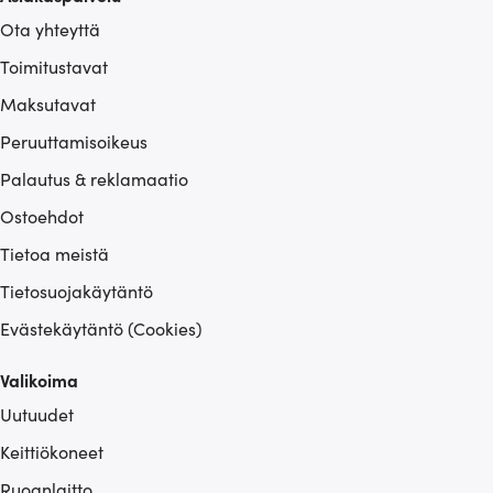
Ota yhteyttä
Toimitustavat
Maksutavat
Peruuttamisoikeus
Palautus & reklamaatio
Ostoehdot
Tietoa meistä
Tietosuojakäytäntö
Evästekäytäntö (Cookies)
Valikoima
Uutuudet
Keittiökoneet
Ruoanlaitto