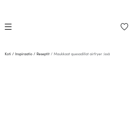
Koti
/
Inspiraatio
/
Reseptit
/
Maukkaat quesadillat airfryer :issä