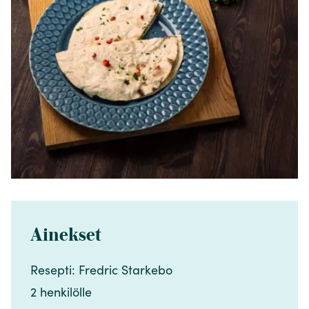
Ainekset
Resepti: Fredric Starkebo​​​​‌ ‍ ​‍​‍‌‍ ‌ ​‍‌‍‍‌‌‍‌ ‌‍‍‌‌‍ ‍​‍​‍​ ‍‍​‍​‍‌ ​ ‌‍​‌‌‍ ‍‌‍‍‌‌ ‌​‌ ‍‌​‍ ‍‌‍‍‌‌‍ ​‍​‍​‍ ​​‍​‍‌‍‍​‌ ​‍‌‍‌‌‌‍‌‍​‍​‍​ ‍‍​‍​‍‌‍‍​‌ ‌​‌ ‌​‌ ​​‌ ​ ​ ‍‍​‍ ​‍ ‌‍​ ‌‍ ‌‌ ​ ​‍ ‍‌‍​ ‌‍‌‌‌ ​‍‌ ‌‍‌‍‌‌‌ ​‍‌‍​‌​‍ ‍‌ ​ ‌‍‌‌​‍ ‌ ​​‌ ​‍‌‍ ‌‍‌​‌ ‌‌‌‍​ ‌ ‌​‌‍‍‌‌‍ ‌‍ ‍​‍ ‌‍‍‌‌‍ ‍‌ ‌​‌‍‌‌‌‍ ‍‌ ‌​​‍ ‌‍‌‌‌‍‌​‌‍‍‌‌ ‌​​‍ ‌‍ ‌‌‍ ‌‍‌​‌‍‌‌​ ‌‌ ​​‌ ​‍‌‍‌‌‌ ​ ‌‍‌‌‌‍ ‍‌ ‌​‌‍​‌‌ ‌​‌‍‍‌‌‍ ‌‍ ‍​ ‍ ‌‍‍‌‌‍‌​​ ‌‌‍‍‌​ ​‌​ ‍​‌‍ ‍​‍ ‍‌‍‌​‌‍​ ‌‍​ ​ ​‍​ ​‌​ ​ ‌‍‌‌​ ​​​‍ ‌‌‍​‌‌‍‌​‌‍‌​‌‍‌‌​‍ ‌​ ‌​‌‍‌‌‌‍‌‍‌‍‌‍​‍ ‌‌‍​‌‌‍‌‌​ ‌ ​ ​ ​‍ ‌‌‍‌‌​ ‍​‌‍​‌‌‍‌​‌‍‌​​ ‌ ​ ‍‌‌‍​‌​ ​‌‌‍‌‍​ ‌‌​ ​‌​‍ ‍‌‍‌‍‌‍‍‌​ ‍ ‌ ‌​‌ ‍‌‌ ​​‌‍‌‌​ ‌‌ ​​‌‍​‌‌‍‌ ‌‍‌‌​ ‍ ‌ ​​‌‍​‌‌ ‌​‌‍‍​​ ‌‌‍​‍‌‍ ​‌‍ ‌‍​ ‌‍‍ ‌ ​ ​‍‌‌​ ‌‌‌​​‍‌‌ ‌‍‍ ‌‍‌‌‌ ‍‌​‍‌‌​ ​ ‌​‌​​‍‌‌​ ​ ‌​‌​​‍‌‌​ ​‍​ ​‍​ ‌‍‌‍​ ‌‍​‌​ ‍​‌‍‌​‌‍​‌‌‍‌‌‌‍‌‍​ ‌‌​ ​‌​ ‌​​ ‌‌​‍‌‌​ ​‍​ ​‍​‍‌‌​ ‌‌‌​‌​​‍ ‍‌‍​ ‌‍ ‌‍ ​‌ ‌‌‌‍ ‌‌‍ ‍‌ ​ ​‍‌‌​ ‌‌‌​​‍‌‌ ‌‍‍ ‌‍‌‌‌ ‍‌​‍‌‌​ ​ ‌​‌​​‍‌‌​ ​ ‌​‌​​‍‌‌​ ​‍​ ​‍​ ​‍‌‍‌‍​ ‌‍​ ‌‌‌‍‌‍​ ‌‌‌‍‌​​ ‌‌​ ​ ‌‍​ ‌‍​‌​ ​‍​‍‌‌​ ​‍​ ​‍​‍‌‌​ ‌‌‌​‌​​‍ ‍‌‍‍‌‌ ‌​‌‍‌‌‌‍ ‌‌ ​ ​‍‌‌​ ‌‌‌​​‍​ ​​​‍‌‌​ ‌‌‌​‌​​ ‌‍​‍‌‍​‌‌ ​ ‌‍‌‌‌‌‌‌‌ ​‍‌‍ ​​ ‌‌‍‍​‌ ‌​‌ ‌​‌ ​​‌ ​ ​‍‌‌​ ​ ‌​​‌​‍‌‌​ ​‍‌​‌‍​‍‌‌​ ​‍‌​‌‍‌‍​ ‌‍ ‌‌ ​ ​‍ ‍‌‍​ ‌‍‌‌‌ ​‍‌ ‌‍‌‍‌‌‌ ​‍‌‍​‌​‍ ‍‌ ​ ‌‍‌‌​‍‌‍‌‍‍‌‌‍‌​​ ‌‌‍‍‌​ ​‌​ ‍​‌‍ ‍​‍ ‍‌‍‌​‌‍​ ‌‍​ ​ ​‍​ ​‌​ ​ ‌‍‌‌​ ​​​‍ ‌‌‍​‌‌‍‌​‌‍‌​‌‍‌‌​‍ ‌​ ‌​‌‍‌‌‌‍‌‍‌‍‌‍​‍ ‌‌‍​‌‌‍‌‌​ ‌ ​ ​ ​‍ ‌‌‍‌‌​ ‍​‌‍​‌‌‍‌​‌‍‌​​ ‌ ​ ‍‌‌‍​‌​ ​‌‌‍‌‍​ ‌‌​ ​‌​‍ ‍‌‍‌‍‌‍‍‌​‍‌‍‌ ‌​‌ ‍‌‌ ​​‌‍‌‌​ ‌‌ ​​‌‍​‌‌‍‌ ‌‍‌‌​‍‌‍‌ ​​‌‍​‌‌ ‌​‌‍‍​​ ‌‌‍​‍‌‍ ​‌‍ ‌‍​ ‌‍‍ ‌ ​ ​‍‌‌​ ‌‌‌​​‍‌‌ ‌‍‍ ‌‍‌‌‌ ‍‌​‍‌‌​ ​ ‌​‌​​‍‌‌​ ​ ‌​‌​​‍‌‌​ ​‍​ ​‍​ ‌‍‌‍​ ‌‍​‌​ ‍​‌‍‌​‌‍​‌‌‍‌‌‌‍‌‍​ ‌‌​ ​‌​ ‌​​ ‌‌​‍‌‌​ ​‍​ ​‍​‍‌‌​ ‌‌‌​‌​​‍ ‍‌‍​ ‌‍ ‌‍ ​‌ ‌‌‌‍ ‌‌‍ ‍‌ ​ ​‍‌‌​ ‌‌‌​​‍‌‌ ‌‍‍ ‌‍‌‌‌ ‍‌​‍‌‌​ ​ ‌​‌​​‍‌‌​ ​ ‌​‌​​‍‌‌​ ​‍​ ​‍​ ​‍‌‍‌‍​ ‌‍​ ‌‌‌‍‌‍​ ‌‌‌‍‌​​ ‌‌​ ​ ‌‍​ ‌‍​‌​ ​‍​‍‌‌​ ​‍​ ​‍​‍‌‌​ ‌‌‌​‌​​‍ ‍‌‍‍‌‌ ‌​‌‍‌‌‌‍ ‌‌ ​ ​‍‌‌​ ‌‌‌​​‍​ ​​​‍‌‌​ ‌‌‌​‌​​‍‌‍‌ ‌ ‌‍ ‌ ​‍‌‍‍ ‌ ​ ‌ ​​‌‍​‌‌‍​ ‌‍‌‌​ ‌‌ ​​‌ ​‍‌‍ ‌‍‌​‌ ‌‌‌‍​ ‌ ‌​‌‍‍‌‌‍ ‌‍ ‍​‍‌‍‌ ​​‌‍‌‌‌ ​‍‌ ​ ‌ ​​‌‍‌‌‌‍​ ‌ ‌​‌‍‍‌‌ ‌‍‌‍‌‌​ ‌‌ ​​‌ ‌‌‌‍​‍‌‍ ​‌‍‍‌‌ ​ ‌‍‍​‌‍‌‌‌‍‌​​‍​‍‌ ‌
2 henkilölle​​​​‌ ‍ ​‍​‍‌‍ ‌ ​‍‌‍‍‌‌‍‌ ‌‍‍‌‌‍ ‍​‍​‍​ ‍‍​‍​‍‌ ​ ‌‍​‌‌‍ ‍‌‍‍‌‌ ‌​‌ ‍‌​‍ ‍‌‍‍‌‌‍ ​‍​‍​‍ ​​‍​‍‌‍‍​‌ ​‍‌‍‌‌‌‍‌‍​‍​‍​ ‍‍​‍​‍‌‍‍​‌ ‌​‌ ‌​‌ ​​‌ ​ ​ ‍‍​‍ ​‍ ‌‍​ ‌‍ ‌‌ ​ ​‍ ‍‌‍​ ‌‍‌‌‌ ​‍‌ ‌‍‌‍‌‌‌ ​‍‌‍​‌​‍ ‍‌ ​ ‌‍‌‌​‍ ‌ ​​‌ ​‍‌‍ ‌‍‌​‌ ‌‌‌‍​ ‌ ‌​‌‍‍‌‌‍ ‌‍ ‍​‍ ‌‍‍‌‌‍ ‍‌ ‌​‌‍‌‌‌‍ ‍‌ ‌​​‍ ‌‍‌‌‌‍‌​‌‍‍‌‌ ‌​​‍ ‌‍ ‌‌‍ ‌‍‌​‌‍‌‌​ ‌‌ ​​‌ ​‍‌‍‌‌‌ ​ ‌‍‌‌‌‍ ‍‌ ‌​‌‍​‌‌ ‌​‌‍‍‌‌‍ ‌‍ ‍​ ‍ ‌‍‍‌‌‍‌​​ ‌‌‍‍‌​ ​‌​ ‍​‌‍ ‍​‍ ‍‌‍‌​‌‍​ ‌‍​ ​ ​‍​ ​‌​ ​ ‌‍‌‌​ ​​​‍ ‌‌‍​‌‌‍‌​‌‍‌​‌‍‌‌​‍ ‌​ ‌​‌‍‌‌‌‍‌‍‌‍‌‍​‍ ‌‌‍​‌‌‍‌‌​ ‌ ​ ​ ​‍ ‌‌‍‌‌​ ‍​‌‍​‌‌‍‌​‌‍‌​​ ‌ ​ ‍‌‌‍​‌​ ​‌‌‍‌‍​ ‌‌​ ​‌​‍ ‍‌‍‌‍‌‍‍‌​ ‍ ‌ ‌​‌ ‍‌‌ ​​‌‍‌‌​ ‌‌ ​​‌‍​‌‌‍‌ ‌‍‌‌​ ‍ ‌ ​​‌‍​‌‌ ‌​‌‍‍​​ ‌‌‍​‍‌‍ ​‌‍ ‌‍​ ‌‍‍ ‌ ​ ​‍‌‌​ ‌‌‌​​‍‌‌ ‌‍‍ ‌‍‌‌‌ ‍‌​‍‌‌​ ​ ‌​‌​​‍‌‌​ ​ ‌​‌​​‍‌‌​ ​‍​ ​‍​ ‌‍‌‍​ ‌‍​‌​ ‍​‌‍‌​‌‍​‌‌‍‌‌‌‍‌‍​ ‌‌​ ​‌​ ‌​​ ‌‌​‍‌‌​ ​‍​ ​‍​‍‌‌​ ‌‌‌​‌​​‍ ‍‌‍​ ‌‍ ‌‍ ​‌ ‌‌‌‍ ‌‌‍ ‍‌ ​ ​‍‌‌​ ‌‌‌​​‍‌‌ ‌‍‍ ‌‍‌‌‌ ‍‌​‍‌‌​ ​ ‌​‌​​‍‌‌​ ​ ‌​‌​​‍‌‌​ ​‍​ ​‍​ ​‍‌‍‌‍​ ‌‍​ ‌‌‌‍‌‍​ ‌‌‌‍‌​​ ‌‌​ ​ ‌‍​ ‌‍​‌​ ​‍​‍‌‌​ ​‍​ ​‍​‍‌‌​ ‌‌‌​‌​​‍ ‍‌‍‍‌‌ ‌​‌‍‌‌‌‍ ‌‌ ​ ​‍‌‌​ ‌‌‌​​‍​ ​‌​‍‌‌​ ‌‌‌​‌​​ ‌‍​‍‌‍​‌‌ ​ ‌‍‌‌‌‌‌‌‌ ​‍‌‍ ​​ ‌‌‍‍​‌ ‌​‌ ‌​‌ ​​‌ ​ ​‍‌‌​ ​ ‌​​‌​‍‌‌​ ​‍‌​‌‍​‍‌‌​ ​‍‌​‌‍‌‍​ ‌‍ ‌‌ ​ ​‍ ‍‌‍​ ‌‍‌‌‌ ​‍‌ ‌‍‌‍‌‌‌ ​‍‌‍​‌​‍ ‍‌ ​ ‌‍‌‌​‍‌‍‌‍‍‌‌‍‌​​ ‌‌‍‍‌​ ​‌​ ‍​‌‍ ‍​‍ ‍‌‍‌​‌‍​ ‌‍​ ​ ​‍​ ​‌​ ​ ‌‍‌‌​ ​​​‍ ‌‌‍​‌‌‍‌​‌‍‌​‌‍‌‌​‍ ‌​ ‌​‌‍‌‌‌‍‌‍‌‍‌‍​‍ ‌‌‍​‌‌‍‌‌​ ‌ ​ ​ ​‍ ‌‌‍‌‌​ ‍​‌‍​‌‌‍‌​‌‍‌​​ ‌ ​ ‍‌‌‍​‌​ ​‌‌‍‌‍​ ‌‌​ ​‌​‍ ‍‌‍‌‍‌‍‍‌​‍‌‍‌ ‌​‌ ‍‌‌ ​​‌‍‌‌​ ‌‌ ​​‌‍​‌‌‍‌ ‌‍‌‌​‍‌‍‌ ​​‌‍​‌‌ ‌​‌‍‍​​ ‌‌‍​‍‌‍ ​‌‍ ‌‍​ ‌‍‍ ‌ ​ ​‍‌‌​ ‌‌‌​​‍‌‌ ‌‍‍ ‌‍‌‌‌ ‍‌​‍‌‌​ ​ ‌​‌​​‍‌‌​ ​ ‌​‌​​‍‌‌​ ​‍​ ​‍​ ‌‍‌‍​ ‌‍​‌​ ‍​‌‍‌​‌‍​‌‌‍‌‌‌‍‌‍​ ‌‌​ ​‌​ ‌​​ ‌‌​‍‌‌​ ​‍​ ​‍​‍‌‌​ ‌‌‌​‌​​‍ ‍‌‍​ ‌‍ ‌‍ ​‌ ‌‌‌‍ ‌‌‍ ‍‌ ​ ​‍‌‌​ ‌‌‌​​‍‌‌ ‌‍‍ ‌‍‌‌‌ ‍‌​‍‌‌​ ​ ‌​‌​​‍‌‌​ ​ ‌​‌​​‍‌‌​ ​‍​ ​‍​ ​‍‌‍‌‍​ ‌‍​ ‌‌‌‍‌‍​ ‌‌‌‍‌​​ ‌‌​ ​ ‌‍​ ‌‍​‌​ ​‍​‍‌‌​ ​‍​ ​‍​‍‌‌​ ‌‌‌​‌​​‍ ‍‌‍‍‌‌ ‌​‌‍‌‌‌‍ ‌‌ ​ ​‍‌‌​ ‌‌‌​​‍​ ​‌​‍‌‌​ ‌‌‌​‌​​‍‌‍‌ ‌ ‌‍ ‌ ​‍‌‍‍ ‌ ​ ‌ ​​‌‍​‌‌‍​ ‌‍‌‌​ ‌‌ ​​‌ ​‍‌‍ ‌‍‌​‌ ‌‌‌‍​ ‌ ‌​‌‍‍‌‌‍ ‌‍ ‍​‍‌‍‌ ​​‌‍‌‌‌ ​‍‌ ​ ‌ ​​‌‍‌‌‌‍​ ‌ ‌​‌‍‍‌‌ ‌‍‌‍‌‌​ ‌‌ ​​‌ ‌‌‌‍​‍‌‍ ​‌‍‍‌‌ ​ ‌‍‍​‌‍‌‌‌‍‌​​‍​‍‌ ‌