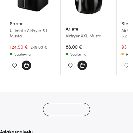
kerätty, kun olet käyttänyt heidän palvelujaan.
Sabor
Steb
Ariete
Ultimate AirFryer 5 L
AirFry
Musta
Airfryer XXL Musta
5,2 L
124.50 €
88.00 €
93.6
249.00 €
Saatavilla
Saatavilla
Muu
Asiakaspalvelu