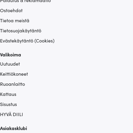
Ostoehdot
Tietoa meistä
Tietosuojakäytäntö
Evästekäytäntö (Cookies)
Valikoima
Uutuudet
Keittiökoneet
Ruoanlaitto
Kattaus
Sisustus
HYVÄ DIILI
Asiakasklubi