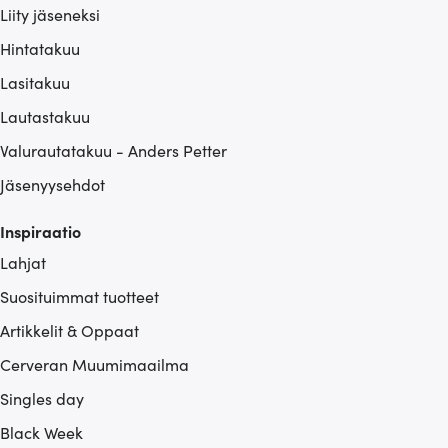
Liity jäseneksi
Hintatakuu
Lasitakuu
Lautastakuu
Valurautatakuu - Anders Petter
Jäsenyysehdot
Inspiraatio
Lahjat
Suosituimmat tuotteet
Artikkelit & Oppaat
Cerveran Muumimaailma
Singles day
Black Week