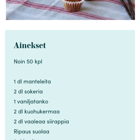
Ainekset
Noin 50 kpl​​​​‌ ‍ ​‍​‍‌‍ ‌ ​‍‌‍‍‌‌‍‌ ‌‍‍‌‌‍ ‍​‍​‍​ ‍‍​‍​‍‌ ​ ‌‍​‌‌‍ ‍‌‍‍‌‌ ‌​‌ ‍‌​‍ ‍‌‍‍‌‌‍ ​‍​‍​‍ ​​‍​‍‌‍‍​‌ ​‍‌‍‌‌‌‍‌‍​‍​‍​ ‍‍​‍​‍‌‍‍​‌ ‌​‌ ‌​‌ ​​‌ ​ ​ ‍‍​‍ ​‍ ‌‍​ ‌‍ ‌‌ ​ ​‍ ‍‌‍​ ‌‍‌‌‌ ​‍‌ ‌‍‌‍‌‌‌ ​‍‌‍​‌​‍ ‍‌ ​ ‌‍‌‌​‍ ‌ ​​‌ ​‍‌‍ ‌‍‌​‌ ‌‌‌‍​ ‌ ‌​‌‍‍‌‌‍ ‌‍ ‍​‍ ‌‍‍‌‌‍ ‍‌ ‌​‌‍‌‌‌‍ ‍‌ ‌​​‍ ‌‍‌‌‌‍‌​‌‍‍‌‌ ‌​​‍ ‌‍ ‌‌‍ ‌‍‌​‌‍‌‌​ ‌‌ ​​‌ ​‍‌‍‌‌‌ ​ ‌‍‌‌‌‍ ‍‌ ‌​‌‍​‌‌ ‌​‌‍‍‌‌‍ ‌‍ ‍​ ‍ ‌‍‍‌‌‍‌​​ ‌‌‍‌‍​ ‌​​ ‍‌​ ‍‌​ ​ ‌‍‌​​ ‌ ‌‍‌‍​‍ ‌‌‍​‌​ ‌‌‌‍‌‌‌‍‌‍​‍ ‌​ ‌​​ ​​‌‍‌‍​ ‍​​‍ ‌​ ‍‌​ ‌‍​ ‍‌​ ‌‍​‍ ‌‌‍​‌‌‍​ ‌‍‌‌​ ‌​​ ‍‌​ ​ ​ ‌‌‌‍​ ​ ‌ ​ ​​​ ‌ ‌‍‌‍​ ‍ ‌ ‌​‌ ‍‌‌ ​​‌‍‌‌​ ‌‌ ​​‌‍​‌‌‍‌ ‌‍‌‌​ ‍ ‌ ​​‌‍​‌‌ ‌​‌‍‍​​ ‌‌‍​‍‌‍ ​‌‍ ‌‍​ ‌‍‍ ‌ ​ ​‍‌‌​ ‌‌‌​​‍‌‌ ‌‍‍ ‌‍‌‌‌ ‍‌​‍‌‌​ ​ ‌​‌​​‍‌‌​ ​ ‌​‌​​‍‌‌​ ​‍​ ​‍​ ‍‌‌‍​ ​ ​ ‌‍‌‍‌‍​‌​ ​‌‌‍‌‍​ ‌ ‌‍​‍‌‍​ ​ ​​​ ‍‌​‍‌‌​ ​‍​ ​‍​‍‌‌​ ‌‌‌​‌​​‍ ‍‌‍​ ‌‍ ‌‍ ​‌ ‌‌‌‍ ‌‌‍ ‍‌ ​ ​‍‌‌​ ‌‌‌​​‍‌‌ ‌‍‍ ‌‍‌‌‌ ‍‌​‍‌‌​ ​ ‌​‌​​‍‌‌​ ​ ‌​‌​​‍‌‌​ ​‍​ ​‍‌‍​‍​ ​‌​ ​​​ ‌‍​ ‍‌‌‍‌‍​ ‍​​ ‌ ​ ‌ ​ ​‌​ ​ ‌‍​‌​‍‌‌​ ​‍​ ​‍​‍‌‌​ ‌‌‌​‌​​‍ ‍‌‍‍‌‌ ‌​‌‍‌‌‌‍ ‌‌ ​ ​‍‌‌​ ‌‌‌​​‍​ ​​​‍‌‌​ ‌‌‌​‌​​ ‌‍​‍‌‍​‌‌ ​ ‌‍‌‌‌‌‌‌‌ ​‍‌‍ ​​ ‌‌‍‍​‌ ‌​‌ ‌​‌ ​​‌ ​ ​‍‌‌​ ​ ‌​​‌​‍‌‌​ ​‍‌​‌‍​‍‌‌​ ​‍‌​‌‍‌‍​ ‌‍ ‌‌ ​ ​‍ ‍‌‍​ ‌‍‌‌‌ ​‍‌ ‌‍‌‍‌‌‌ ​‍‌‍​‌​‍ ‍‌ ​ ‌‍‌‌​‍‌‍‌‍‍‌‌‍‌​​ ‌‌‍‌‍​ ‌​​ ‍‌​ ‍‌​ ​ ‌‍‌​​ ‌ ‌‍‌‍​‍ ‌‌‍​‌​ ‌‌‌‍‌‌‌‍‌‍​‍ ‌​ ‌​​ ​​‌‍‌‍​ ‍​​‍ ‌​ ‍‌​ ‌‍​ ‍‌​ ‌‍​‍ ‌‌‍​‌‌‍​ ‌‍‌‌​ ‌​​ ‍‌​ ​ ​ ‌‌‌‍​ ​ ‌ ​ ​​​ ‌ ‌‍‌‍​‍‌‍‌ ‌​‌ ‍‌‌ ​​‌‍‌‌​ ‌‌ ​​‌‍​‌‌‍‌ ‌‍‌‌​‍‌‍‌ ​​‌‍​‌‌ ‌​‌‍‍​​ ‌‌‍​‍‌‍ ​‌‍ ‌‍​ ‌‍‍ ‌ ​ ​‍‌‌​ ‌‌‌​​‍‌‌ ‌‍‍ ‌‍‌‌‌ ‍‌​‍‌‌​ ​ ‌​‌​​‍‌‌​ ​ ‌​‌​​‍‌‌​ ​‍​ ​‍​ ‍‌‌‍​ ​ ​ ‌‍‌‍‌‍​‌​ ​‌‌‍‌‍​ ‌ ‌‍​‍‌‍​ ​ ​​​ ‍‌​‍‌‌​ ​‍​ ​‍​‍‌‌​ ‌‌‌​‌​​‍ ‍‌‍​ ‌‍ ‌‍ ​‌ ‌‌‌‍ ‌‌‍ ‍‌ ​ ​‍‌‌​ ‌‌‌​​‍‌‌ ‌‍‍ ‌‍‌‌‌ ‍‌​‍‌‌​ ​ ‌​‌​​‍‌‌​ ​ ‌​‌​​‍‌‌​ ​‍​ ​‍‌‍​‍​ ​‌​ ​​​ ‌‍​ ‍‌‌‍‌‍​ ‍​​ ‌ ​ ‌ ​ ​‌​ ​ ‌‍​‌​‍‌‌​ ​‍​ ​‍​‍‌‌​ ‌‌‌​‌​​‍ ‍‌‍‍‌‌ ‌​‌‍‌‌‌‍ ‌‌ ​ ​‍‌‌​ ‌‌‌​​‍​ ​​​‍‌‌​ ‌‌‌​‌​​‍‌‍‌ ‌ ‌‍ ‌ ​‍‌‍‍ ‌ ​ ‌ ​​‌‍​‌‌‍​ ‌‍‌‌​ ‌‌ ​​‌ ​‍‌‍ ‌‍‌​‌ ‌‌‌‍​ ‌ ‌​‌‍‍‌‌‍ ‌‍ ‍​‍‌‍‌ ​​‌‍‌‌‌ ​‍‌ ​ ‌ ​​‌‍‌‌‌‍​ ‌ ‌​‌‍‍‌‌ ‌‍‌‍‌‌​ ‌‌ ​​‌ ‌‌‌‍​‍‌‍ ​‌‍‍‌‌ ​ ‌‍‍​‌‍‌‌‌‍‌​​‍​‍‌ ‌
1 dl manteleita​​​​‌ ‍ ​‍​‍‌‍ ‌ ​‍‌‍‍‌‌‍‌ ‌‍‍‌‌‍ ‍​‍​‍​ ‍‍​‍​‍‌ ​ ‌‍​‌‌‍ ‍‌‍‍‌‌ ‌​‌ ‍‌​‍ ‍‌‍‍‌‌‍ ​‍​‍​‍ ​​‍​‍‌‍‍​‌ ​‍‌‍‌‌‌‍‌‍​‍​‍​ ‍‍​‍​‍‌‍‍​‌ ‌​‌ ‌​‌ ​​‌ ​ ​ ‍‍​‍ ​‍ ‌‍​ ‌‍ ‌‌ ​ ​‍ ‍‌‍​ ‌‍‌‌‌ ​‍‌ ‌‍‌‍‌‌‌ ​‍‌‍​‌​‍ ‍‌ ​ ‌‍‌‌​‍ ‌ ​​‌ ​‍‌‍ ‌‍‌​‌ ‌‌‌‍​ ‌ ‌​‌‍‍‌‌‍ ‌‍ ‍​‍ ‌‍‍‌‌‍ ‍‌ ‌​‌‍‌‌‌‍ ‍‌ ‌​​‍ ‌‍‌‌‌‍‌​‌‍‍‌‌ ‌​​‍ ‌‍ ‌‌‍ ‌‍‌​‌‍‌‌​ ‌‌ ​​‌ ​‍‌‍‌‌‌ ​ ‌‍‌‌‌‍ ‍‌ ‌​‌‍​‌‌ ‌​‌‍‍‌‌‍ ‌‍ ‍​ ‍ ‌‍‍‌‌‍‌​​ ‌‌‍‌‍​ ‌​​ ‍‌​ ‍‌​ ​ ‌‍‌​​ ‌ ‌‍‌‍​‍ ‌‌‍​‌​ ‌‌‌‍‌‌‌‍‌‍​‍ ‌​ ‌​​ ​​‌‍‌‍​ ‍​​‍ ‌​ ‍‌​ ‌‍​ ‍‌​ ‌‍​‍ ‌‌‍​‌‌‍​ ‌‍‌‌​ ‌​​ ‍‌​ ​ ​ ‌‌‌‍​ ​ ‌ ​ ​​​ ‌ ‌‍‌‍​ ‍ ‌ ‌​‌ ‍‌‌ ​​‌‍‌‌​ ‌‌ ​​‌‍​‌‌‍‌ ‌‍‌‌​ ‍ ‌ ​​‌‍​‌‌ ‌​‌‍‍​​ ‌‌‍​‍‌‍ ​‌‍ ‌‍​ ‌‍‍ ‌ ​ ​‍‌‌​ ‌‌‌​​‍‌‌ ‌‍‍ ‌‍‌‌‌ ‍‌​‍‌‌​ ​ ‌​‌​​‍‌‌​ ​ ‌​‌​​‍‌‌​ ​‍​ ​‍​ ‍‌‌‍​ ​ ​ ‌‍‌‍‌‍​‌​ ​‌‌‍‌‍​ ‌ ‌‍​‍‌‍​ ​ ​​​ ‍‌​‍‌‌​ ​‍​ ​‍​‍‌‌​ ‌‌‌​‌​​‍ ‍‌‍​ ‌‍ ‌‍ ​‌ ‌‌‌‍ ‌‌‍ ‍‌ ​ ​‍‌‌​ ‌‌‌​​‍‌‌ ‌‍‍ ‌‍‌‌‌ ‍‌​‍‌‌​ ​ ‌​‌​​‍‌‌​ ​ ‌​‌​​‍‌‌​ ​‍​ ​‍‌‍​‍​ ​‌​ ​​​ ‌‍​ ‍‌‌‍‌‍​ ‍​​ ‌ ​ ‌ ​ ​‌​ ​ ‌‍​‌​‍‌‌​ ​‍​ ​‍​‍‌‌​ ‌‌‌​‌​​‍ ‍‌‍‍‌‌ ‌​‌‍‌‌‌‍ ‌‌ ​ ​‍‌‌​ ‌‌‌​​‍​ ​‍​‍‌‌​ ‌‌‌​‌​​ ‌‍​‍‌‍​‌‌ ​ ‌‍‌‌‌‌‌‌‌ ​‍‌‍ ​​ ‌‌‍‍​‌ ‌​‌ ‌​‌ ​​‌ ​ ​‍‌‌​ ​ ‌​​‌​‍‌‌​ ​‍‌​‌‍​‍‌‌​ ​‍‌​‌‍‌‍​ ‌‍ ‌‌ ​ ​‍ ‍‌‍​ ‌‍‌‌‌ ​‍‌ ‌‍‌‍‌‌‌ ​‍‌‍​‌​‍ ‍‌ ​ ‌‍‌‌​‍‌‍‌‍‍‌‌‍‌​​ ‌‌‍‌‍​ ‌​​ ‍‌​ ‍‌​ ​ ‌‍‌​​ ‌ ‌‍‌‍​‍ ‌‌‍​‌​ ‌‌‌‍‌‌‌‍‌‍​‍ ‌​ ‌​​ ​​‌‍‌‍​ ‍​​‍ ‌​ ‍‌​ ‌‍​ ‍‌​ ‌‍​‍ ‌‌‍​‌‌‍​ ‌‍‌‌​ ‌​​ ‍‌​ ​ ​ ‌‌‌‍​ ​ ‌ ​ ​​​ ‌ ‌‍‌‍​‍‌‍‌ ‌​‌ ‍‌‌ ​​‌‍‌‌​ ‌‌ ​​‌‍​‌‌‍‌ ‌‍‌‌​‍‌‍‌ ​​‌‍​‌‌ ‌​‌‍‍​​ ‌‌‍​‍‌‍ ​‌‍ ‌‍​ ‌‍‍ ‌ ​ ​‍‌‌​ ‌‌‌​​‍‌‌ ‌‍‍ ‌‍‌‌‌ ‍‌​‍‌‌​ ​ ‌​‌​​‍‌‌​ ​ ‌​‌​​‍‌‌​ ​‍​ ​‍​ ‍‌‌‍​ ​ ​ ‌‍‌‍‌‍​‌​ ​‌‌‍‌‍​ ‌ ‌‍​‍‌‍​ ​ ​​​ ‍‌​‍‌‌​ ​‍​ ​‍​‍‌‌​ ‌‌‌​‌​​‍ ‍‌‍​ ‌‍ ‌‍ ​‌ ‌‌‌‍ ‌‌‍ ‍‌ ​ ​‍‌‌​ ‌‌‌​​‍‌‌ ‌‍‍ ‌‍‌‌‌ ‍‌​‍‌‌​ ​ ‌​‌​​‍‌‌​ ​ ‌​‌​​‍‌‌​ ​‍​ ​‍‌‍​‍​ ​‌​ ​​​ ‌‍​ ‍‌‌‍‌‍​ ‍​​ ‌ ​ ‌ ​ ​‌​ ​ ‌‍​‌​‍‌‌​ ​‍​ ​‍​‍‌‌​ ‌‌‌​‌​​‍ ‍‌‍‍‌‌ ‌​‌‍‌‌‌‍ ‌‌ ​ ​‍‌‌​ ‌‌‌​​‍​ ​‍​‍‌‌​ ‌‌‌​‌​​‍‌‍‌ ‌ ‌‍ ‌ ​‍‌‍‍ ‌ ​ ‌ ​​‌‍​‌‌‍​ ‌‍‌‌​ ‌‌ ​​‌ ​‍‌‍ ‌‍‌​‌ ‌‌‌‍​ ‌ ‌​‌‍‍‌‌‍ ‌‍ ‍​‍‌‍‌ ​​‌‍‌‌‌ ​‍‌ ​ ‌ ​​‌‍‌‌‌‍​ ‌ ‌​‌‍‍‌‌ ‌‍‌‍‌‌​ ‌‌ ​​‌ ‌‌‌‍​‍‌‍ ​‌‍‍‌‌ ​ ‌‍‍​‌‍‌‌‌‍‌​​‍​‍‌ ‌
2 dl sokeria​​​​‌ ‍ ​‍​‍‌‍ ‌ ​‍‌‍‍‌‌‍‌ ‌‍‍‌‌‍ ‍​‍​‍​ ‍‍​‍​‍‌ ​ ‌‍​‌‌‍ ‍‌‍‍‌‌ ‌​‌ ‍‌​‍ ‍‌‍‍‌‌‍ ​‍​‍​‍ ​​‍​‍‌‍‍​‌ ​‍‌‍‌‌‌‍‌‍​‍​‍​ ‍‍​‍​‍‌‍‍​‌ ‌​‌ ‌​‌ ​​‌ ​ ​ ‍‍​‍ ​‍ ‌‍​ ‌‍ ‌‌ ​ ​‍ ‍‌‍​ ‌‍‌‌‌ ​‍‌ ‌‍‌‍‌‌‌ ​‍‌‍​‌​‍ ‍‌ ​ ‌‍‌‌​‍ ‌ ​​‌ ​‍‌‍ ‌‍‌​‌ ‌‌‌‍​ ‌ ‌​‌‍‍‌‌‍ ‌‍ ‍​‍ ‌‍‍‌‌‍ ‍‌ ‌​‌‍‌‌‌‍ ‍‌ ‌​​‍ ‌‍‌‌‌‍‌​‌‍‍‌‌ ‌​​‍ ‌‍ ‌‌‍ ‌‍‌​‌‍‌‌​ ‌‌ ​​‌ ​‍‌‍‌‌‌ ​ ‌‍‌‌‌‍ ‍‌ ‌​‌‍​‌‌ ‌​‌‍‍‌‌‍ ‌‍ ‍​ ‍ ‌‍‍‌‌‍‌​​ ‌‌‍‌‍​ ‌​​ ‍‌​ ‍‌​ ​ ‌‍‌​​ ‌ ‌‍‌‍​‍ ‌‌‍​‌​ ‌‌‌‍‌‌‌‍‌‍​‍ ‌​ ‌​​ ​​‌‍‌‍​ ‍​​‍ ‌​ ‍‌​ ‌‍​ ‍‌​ ‌‍​‍ ‌‌‍​‌‌‍​ ‌‍‌‌​ ‌​​ ‍‌​ ​ ​ ‌‌‌‍​ ​ ‌ ​ ​​​ ‌ ‌‍‌‍​ ‍ ‌ ‌​‌ ‍‌‌ ​​‌‍‌‌​ ‌‌ ​​‌‍​‌‌‍‌ ‌‍‌‌​ ‍ ‌ ​​‌‍​‌‌ ‌​‌‍‍​​ ‌‌‍​‍‌‍ ​‌‍ ‌‍​ ‌‍‍ ‌ ​ ​‍‌‌​ ‌‌‌​​‍‌‌ ‌‍‍ ‌‍‌‌‌ ‍‌​‍‌‌​ ​ ‌​‌​​‍‌‌​ ​ ‌​‌​​‍‌‌​ ​‍​ ​‍​ ‍‌‌‍​ ​ ​ ‌‍‌‍‌‍​‌​ ​‌‌‍‌‍​ ‌ ‌‍​‍‌‍​ ​ ​​​ ‍‌​‍‌‌​ ​‍​ ​‍​‍‌‌​ ‌‌‌​‌​​‍ ‍‌‍​ ‌‍ ‌‍ ​‌ ‌‌‌‍ ‌‌‍ ‍‌ ​ ​‍‌‌​ ‌‌‌​​‍‌‌ ‌‍‍ ‌‍‌‌‌ ‍‌​‍‌‌​ ​ ‌​‌​​‍‌‌​ ​ ‌​‌​​‍‌‌​ ​‍​ ​‍‌‍​‍​ ​‌​ ​​​ ‌‍​ ‍‌‌‍‌‍​ ‍​​ ‌ ​ ‌ ​ ​‌​ ​ ‌‍​‌​‍‌‌​ ​‍​ ​‍​‍‌‌​ ‌‌‌​‌​​‍ ‍‌‍‍‌‌ ‌​‌‍‌‌‌‍ ‌‌ ​ ​‍‌‌​ ‌‌‌​​‍​ ​ ​‍‌‌​ ‌‌‌​‌​​ ‌‍​‍‌‍​‌‌ ​ ‌‍‌‌‌‌‌‌‌ ​‍‌‍ ​​ ‌‌‍‍​‌ ‌​‌ ‌​‌ ​​‌ ​ ​‍‌‌​ ​ ‌​​‌​‍‌‌​ ​‍‌​‌‍​‍‌‌​ ​‍‌​‌‍‌‍​ ‌‍ ‌‌ ​ ​‍ ‍‌‍​ ‌‍‌‌‌ ​‍‌ ‌‍‌‍‌‌‌ ​‍‌‍​‌​‍ ‍‌ ​ ‌‍‌‌​‍‌‍‌‍‍‌‌‍‌​​ ‌‌‍‌‍​ ‌​​ ‍‌​ ‍‌​ ​ ‌‍‌​​ ‌ ‌‍‌‍​‍ ‌‌‍​‌​ ‌‌‌‍‌‌‌‍‌‍​‍ ‌​ ‌​​ ​​‌‍‌‍​ ‍​​‍ ‌​ ‍‌​ ‌‍​ ‍‌​ ‌‍​‍ ‌‌‍​‌‌‍​ ‌‍‌‌​ ‌​​ ‍‌​ ​ ​ ‌‌‌‍​ ​ ‌ ​ ​​​ ‌ ‌‍‌‍​‍‌‍‌ ‌​‌ ‍‌‌ ​​‌‍‌‌​ ‌‌ ​​‌‍​‌‌‍‌ ‌‍‌‌​‍‌‍‌ ​​‌‍​‌‌ ‌​‌‍‍​​ ‌‌‍​‍‌‍ ​‌‍ ‌‍​ ‌‍‍ ‌ ​ ​‍‌‌​ ‌‌‌​​‍‌‌ ‌‍‍ ‌‍‌‌‌ ‍‌​‍‌‌​ ​ ‌​‌​​‍‌‌​ ​ ‌​‌​​‍‌‌​ ​‍​ ​‍​ ‍‌‌‍​ ​ ​ ‌‍‌‍‌‍​‌​ ​‌‌‍‌‍​ ‌ ‌‍​‍‌‍​ ​ ​​​ ‍‌​‍‌‌​ ​‍​ ​‍​‍‌‌​ ‌‌‌​‌​​‍ ‍‌‍​ ‌‍ ‌‍ ​‌ ‌‌‌‍ ‌‌‍ ‍‌ ​ ​‍‌‌​ ‌‌‌​​‍‌‌ ‌‍‍ ‌‍‌‌‌ ‍‌​‍‌‌​ ​ ‌​‌​​‍‌‌​ ​ ‌​‌​​‍‌‌​ ​‍​ ​‍‌‍​‍​ ​‌​ ​​​ ‌‍​ ‍‌‌‍‌‍​ ‍​​ ‌ ​ ‌ ​ ​‌​ ​ ‌‍​‌​‍‌‌​ ​‍​ ​‍​‍‌‌​ ‌‌‌​‌​​‍ ‍‌‍‍‌‌ ‌​‌‍‌‌‌‍ ‌‌ ​ ​‍‌‌​ ‌‌‌​​‍​ ​ ​‍‌‌​ ‌‌‌​‌​​‍‌‍‌ ‌ ‌‍ ‌ ​‍‌‍‍ ‌ ​ ‌ ​​‌‍​‌‌‍​ ‌‍‌‌​ ‌‌ ​​‌ ​‍‌‍ ‌‍‌​‌ ‌‌‌‍​ ‌ ‌​‌‍‍‌‌‍ ‌‍ ‍​‍‌‍‌ ​​‌‍‌‌‌ ​‍‌ ​ ‌ ​​‌‍‌‌‌‍​ ‌ ‌​‌‍‍‌‌ ‌‍‌‍‌‌​ ‌‌ ​​‌ ‌‌‌‍​‍‌‍ ​‌‍‍‌‌ ​ ‌‍‍​‌‍‌‌‌‍‌​​‍​‍‌ ‌
1 vaniljatanko​​​​‌ ‍ ​‍​‍‌‍ ‌ ​‍‌‍‍‌‌‍‌ ‌‍‍‌‌‍ ‍​‍​‍​ ‍‍​‍​‍‌ ​ ‌‍​‌‌‍ ‍‌‍‍‌‌ ‌​‌ ‍‌​‍ ‍‌‍‍‌‌‍ ​‍​‍​‍ ​​‍​‍‌‍‍​‌ ​‍‌‍‌‌‌‍‌‍​‍​‍​ ‍‍​‍​‍‌‍‍​‌ ‌​‌ ‌​‌ ​​‌ ​ ​ ‍‍​‍ ​‍ ‌‍​ ‌‍ ‌‌ ​ ​‍ ‍‌‍​ ‌‍‌‌‌ ​‍‌ ‌‍‌‍‌‌‌ ​‍‌‍​‌​‍ ‍‌ ​ ‌‍‌‌​‍ ‌ ​​‌ ​‍‌‍ ‌‍‌​‌ ‌‌‌‍​ ‌ ‌​‌‍‍‌‌‍ ‌‍ ‍​‍ ‌‍‍‌‌‍ ‍‌ ‌​‌‍‌‌‌‍ ‍‌ ‌​​‍ ‌‍‌‌‌‍‌​‌‍‍‌‌ ‌​​‍ ‌‍ ‌‌‍ ‌‍‌​‌‍‌‌​ ‌‌ ​​‌ ​‍‌‍‌‌‌ ​ ‌‍‌‌‌‍ ‍‌ ‌​‌‍​‌‌ ‌​‌‍‍‌‌‍ ‌‍ ‍​ ‍ ‌‍‍‌‌‍‌​​ ‌‌‍‌‍​ ‌​​ ‍‌​ ‍‌​ ​ ‌‍‌​​ ‌ ‌‍‌‍​‍ ‌‌‍​‌​ ‌‌‌‍‌‌‌‍‌‍​‍ ‌​ ‌​​ ​​‌‍‌‍​ ‍​​‍ ‌​ ‍‌​ ‌‍​ ‍‌​ ‌‍​‍ ‌‌‍​‌‌‍​ ‌‍‌‌​ ‌​​ ‍‌​ ​ ​ ‌‌‌‍​ ​ ‌ ​ ​​​ ‌ ‌‍‌‍​ ‍ ‌ ‌​‌ ‍‌‌ ​​‌‍‌‌​ ‌‌ ​​‌‍​‌‌‍‌ ‌‍‌‌​ ‍ ‌ ​​‌‍​‌‌ ‌​‌‍‍​​ ‌‌‍​‍‌‍ ​‌‍ ‌‍​ ‌‍‍ ‌ ​ ​‍‌‌​ ‌‌‌​​‍‌‌ ‌‍‍ ‌‍‌‌‌ ‍‌​‍‌‌​ ​ ‌​‌​​‍‌‌​ ​ ‌​‌​​‍‌‌​ ​‍​ ​‍​ ‍‌‌‍​ ​ ​ ‌‍‌‍‌‍​‌​ ​‌‌‍‌‍​ ‌ ‌‍​‍‌‍​ ​ ​​​ ‍‌​‍‌‌​ ​‍​ ​‍​‍‌‌​ ‌‌‌​‌​​‍ ‍‌‍​ ‌‍ ‌‍ ​‌ ‌‌‌‍ ‌‌‍ ‍‌ ​ ​‍‌‌​ ‌‌‌​​‍‌‌ ‌‍‍ ‌‍‌‌‌ ‍‌​‍‌‌​ ​ ‌​‌​​‍‌‌​ ​ ‌​‌​​‍‌‌​ ​‍​ ​‍‌‍​‍​ ​‌​ ​​​ ‌‍​ ‍‌‌‍‌‍​ ‍​​ ‌ ​ ‌ ​ ​‌​ ​ ‌‍​‌​‍‌‌​ ​‍​ ​‍​‍‌‌​ ‌‌‌​‌​​‍ ‍‌‍‍‌‌ ‌​‌‍‌‌‌‍ ‌‌ ​ ​‍‌‌​ ‌‌‌​​‍​ ‌​​‍‌‌​ ‌‌‌​‌​​ ‌‍​‍‌‍​‌‌ ​ ‌‍‌‌‌‌‌‌‌ ​‍‌‍ ​​ ‌‌‍‍​‌ ‌​‌ ‌​‌ ​​‌ ​ ​‍‌‌​ ​ ‌​​‌​‍‌‌​ ​‍‌​‌‍​‍‌‌​ ​‍‌​‌‍‌‍​ ‌‍ ‌‌ ​ ​‍ ‍‌‍​ ‌‍‌‌‌ ​‍‌ ‌‍‌‍‌‌‌ ​‍‌‍​‌​‍ ‍‌ ​ ‌‍‌‌​‍‌‍‌‍‍‌‌‍‌​​ ‌‌‍‌‍​ ‌​​ ‍‌​ ‍‌​ ​ ‌‍‌​​ ‌ ‌‍‌‍​‍ ‌‌‍​‌​ ‌‌‌‍‌‌‌‍‌‍​‍ ‌​ ‌​​ ​​‌‍‌‍​ ‍​​‍ ‌​ ‍‌​ ‌‍​ ‍‌​ ‌‍​‍ ‌‌‍​‌‌‍​ ‌‍‌‌​ ‌​​ ‍‌​ ​ ​ ‌‌‌‍​ ​ ‌ ​ ​​​ ‌ ‌‍‌‍​‍‌‍‌ ‌​‌ ‍‌‌ ​​‌‍‌‌​ ‌‌ ​​‌‍​‌‌‍‌ ‌‍‌‌​‍‌‍‌ ​​‌‍​‌‌ ‌​‌‍‍​​ ‌‌‍​‍‌‍ ​‌‍ ‌‍​ ‌‍‍ ‌ ​ ​‍‌‌​ ‌‌‌​​‍‌‌ ‌‍‍ ‌‍‌‌‌ ‍‌​‍‌‌​ ​ ‌​‌​​‍‌‌​ ​ ‌​‌​​‍‌‌​ ​‍​ ​‍​ ‍‌‌‍​ ​ ​ ‌‍‌‍‌‍​‌​ ​‌‌‍‌‍​ ‌ ‌‍​‍‌‍​ ​ ​​​ ‍‌​‍‌‌​ ​‍​ ​‍​‍‌‌​ ‌‌‌​‌​​‍ ‍‌‍​ ‌‍ ‌‍ ​‌ ‌‌‌‍ ‌‌‍ ‍‌ ​ ​‍‌‌​ ‌‌‌​​‍‌‌ ‌‍‍ ‌‍‌‌‌ ‍‌​‍‌‌​ ​ ‌​‌​​‍‌‌​ ​ ‌​‌​​‍‌‌​ ​‍​ ​‍‌‍​‍​ ​‌​ ​​​ ‌‍​ ‍‌‌‍‌‍​ ‍​​ ‌ ​ ‌ ​ ​‌​ ​ ‌‍​‌​‍‌‌​ ​‍​ ​‍​‍‌‌​ ‌‌‌​‌​​‍ ‍‌‍‍‌‌ ‌​‌‍‌‌‌‍ ‌‌ ​ ​‍‌‌​ ‌‌‌​​‍​ ‌​​‍‌‌​ ‌‌‌​‌​​‍‌‍‌ ‌ ‌‍ ‌ ​‍‌‍‍ ‌ ​ ‌ ​​‌‍​‌‌‍​ ‌‍‌‌​ ‌‌ ​​‌ ​‍‌‍ ‌‍‌​‌ ‌‌‌‍​ ‌ ‌​‌‍‍‌‌‍ ‌‍ ‍​‍‌‍‌ ​​‌‍‌‌‌ ​‍‌ ​ ‌ ​​‌‍‌‌‌‍​ ‌ ‌​‌‍‍‌‌ ‌‍‌‍‌‌​ ‌‌ ​​‌ ‌‌‌‍​‍‌‍ ​‌‍‍‌‌ ​ ‌‍‍​‌‍‌‌‌‍‌​​‍​‍‌ ‌
2 dl kuohukermaa​​​​‌ ‍ ​‍​‍‌‍ ‌ ​‍‌‍‍‌‌‍‌ ‌‍‍‌‌‍ ‍​‍​‍​ ‍‍​‍​‍‌ ​ ‌‍​‌‌‍ ‍‌‍‍‌‌ ‌​‌ ‍‌​‍ ‍‌‍‍‌‌‍ ​‍​‍​‍ ​​‍​‍‌‍‍​‌ ​‍‌‍‌‌‌‍‌‍​‍​‍​ ‍‍​‍​‍‌‍‍​‌ ‌​‌ ‌​‌ ​​‌ ​ ​ ‍‍​‍ ​‍ ‌‍​ ‌‍ ‌‌ ​ ​‍ ‍‌‍​ ‌‍‌‌‌ ​‍‌ ‌‍‌‍‌‌‌ ​‍‌‍​‌​‍ ‍‌ ​ ‌‍‌‌​‍ ‌ ​​‌ ​‍‌‍ ‌‍‌​‌ ‌‌‌‍​ ‌ ‌​‌‍‍‌‌‍ ‌‍ ‍​‍ ‌‍‍‌‌‍ ‍‌ ‌​‌‍‌‌‌‍ ‍‌ ‌​​‍ ‌‍‌‌‌‍‌​‌‍‍‌‌ ‌​​‍ ‌‍ ‌‌‍ ‌‍‌​‌‍‌‌​ ‌‌ ​​‌ ​‍‌‍‌‌‌ ​ ‌‍‌‌‌‍ ‍‌ ‌​‌‍​‌‌ ‌​‌‍‍‌‌‍ ‌‍ ‍​ ‍ ‌‍‍‌‌‍‌​​ ‌‌‍‌‍​ ‌​​ ‍‌​ ‍‌​ ​ ‌‍‌​​ ‌ ‌‍‌‍​‍ ‌‌‍​‌​ ‌‌‌‍‌‌‌‍‌‍​‍ ‌​ ‌​​ ​​‌‍‌‍​ ‍​​‍ ‌​ ‍‌​ ‌‍​ ‍‌​ ‌‍​‍ ‌‌‍​‌‌‍​ ‌‍‌‌​ ‌​​ ‍‌​ ​ ​ ‌‌‌‍​ ​ ‌ ​ ​​​ ‌ ‌‍‌‍​ ‍ ‌ ‌​‌ ‍‌‌ ​​‌‍‌‌​ ‌‌ ​​‌‍​‌‌‍‌ ‌‍‌‌​ ‍ ‌ ​​‌‍​‌‌ ‌​‌‍‍​​ ‌‌‍​‍‌‍ ​‌‍ ‌‍​ ‌‍‍ ‌ ​ ​‍‌‌​ ‌‌‌​​‍‌‌ ‌‍‍ ‌‍‌‌‌ ‍‌​‍‌‌​ ​ ‌​‌​​‍‌‌​ ​ ‌​‌​​‍‌‌​ ​‍​ ​‍​ ‍‌‌‍​ ​ ​ ‌‍‌‍‌‍​‌​ ​‌‌‍‌‍​ ‌ ‌‍​‍‌‍​ ​ ​​​ ‍‌​‍‌‌​ ​‍​ ​‍​‍‌‌​ ‌‌‌​‌​​‍ ‍‌‍​ ‌‍ ‌‍ ​‌ ‌‌‌‍ ‌‌‍ ‍‌ ​ ​‍‌‌​ ‌‌‌​​‍‌‌ ‌‍‍ ‌‍‌‌‌ ‍‌​‍‌‌​ ​ ‌​‌​​‍‌‌​ ​ ‌​‌​​‍‌‌​ ​‍​ ​‍‌‍​‍​ ​‌​ ​​​ ‌‍​ ‍‌‌‍‌‍​ ‍​​ ‌ ​ ‌ ​ ​‌​ ​ ‌‍​‌​‍‌‌​ ​‍​ ​‍​‍‌‌​ ‌‌‌​‌​​‍ ‍‌‍‍‌‌ ‌​‌‍‌‌‌‍ ‌‌ ​ ​‍‌‌​ ‌‌‌​​‍​ ‌‌​‍‌‌​ ‌‌‌​‌​​ ‌‍​‍‌‍​‌‌ ​ ‌‍‌‌‌‌‌‌‌ ​‍‌‍ ​​ ‌‌‍‍​‌ ‌​‌ ‌​‌ ​​‌ ​ ​‍‌‌​ ​ ‌​​‌​‍‌‌​ ​‍‌​‌‍​‍‌‌​ ​‍‌​‌‍‌‍​ ‌‍ ‌‌ ​ ​‍ ‍‌‍​ ‌‍‌‌‌ ​‍‌ ‌‍‌‍‌‌‌ ​‍‌‍​‌​‍ ‍‌ ​ ‌‍‌‌​‍‌‍‌‍‍‌‌‍‌​​ ‌‌‍‌‍​ ‌​​ ‍‌​ ‍‌​ ​ ‌‍‌​​ ‌ ‌‍‌‍​‍ ‌‌‍​‌​ ‌‌‌‍‌‌‌‍‌‍​‍ ‌​ ‌​​ ​​‌‍‌‍​ ‍​​‍ ‌​ ‍‌​ ‌‍​ ‍‌​ ‌‍​‍ ‌‌‍​‌‌‍​ ‌‍‌‌​ ‌​​ ‍‌​ ​ ​ ‌‌‌‍​ ​ ‌ ​ ​​​ ‌ ‌‍‌‍​‍‌‍‌ ‌​‌ ‍‌‌ ​​‌‍‌‌​ ‌‌ ​​‌‍​‌‌‍‌ ‌‍‌‌​‍‌‍‌ ​​‌‍​‌‌ ‌​‌‍‍​​ ‌‌‍​‍‌‍ ​‌‍ ‌‍​ ‌‍‍ ‌ ​ ​‍‌‌​ ‌‌‌​​‍‌‌ ‌‍‍ ‌‍‌‌‌ ‍‌​‍‌‌​ ​ ‌​‌​​‍‌‌​ ​ ‌​‌​​‍‌‌​ ​‍​ ​‍​ ‍‌‌‍​ ​ ​ ‌‍‌‍‌‍​‌​ ​‌‌‍‌‍​ ‌ ‌‍​‍‌‍​ ​ ​​​ ‍‌​‍‌‌​ ​‍​ ​‍​‍‌‌​ ‌‌‌​‌​​‍ ‍‌‍​ ‌‍ ‌‍ ​‌ ‌‌‌‍ ‌‌‍ ‍‌ ​ ​‍‌‌​ ‌‌‌​​‍‌‌ ‌‍‍ ‌‍‌‌‌ ‍‌​‍‌‌​ ​ ‌​‌​​‍‌‌​ ​ ‌​‌​​‍‌‌​ ​‍​ ​‍‌‍​‍​ ​‌​ ​​​ ‌‍​ ‍‌‌‍‌‍​ ‍​​ ‌ ​ ‌ ​ ​‌​ ​ ‌‍​‌​‍‌‌​ ​‍​ ​‍​‍‌‌​ ‌‌‌​‌​​‍ ‍‌‍‍‌‌ ‌​‌‍‌‌‌‍ ‌‌ ​ ​‍‌‌​ ‌‌‌​​‍​ ‌‌​‍‌‌​ ‌‌‌​‌​​‍‌‍‌ ‌ ‌‍ ‌ ​‍‌‍‍ ‌ ​ ‌ ​​‌‍​‌‌‍​ ‌‍‌‌​ ‌‌ ​​‌ ​‍‌‍ ‌‍‌​‌ ‌‌‌‍​ ‌ ‌​‌‍‍‌‌‍ ‌‍ ‍​‍‌‍‌ ​​‌‍‌‌‌ ​‍‌ ​ ‌ ​​‌‍‌‌‌‍​ ‌ ‌​‌‍‍‌‌ ‌‍‌‍‌‌​ ‌‌ ​​‌ ‌‌‌‍​‍‌‍ ​‌‍‍‌‌ ​ ‌‍‍​‌‍‌‌‌‍‌​​‍​‍‌ ‌
2 dl vaaleaa siirappia​​​​‌ ‍ ​‍​‍‌‍ ‌ ​‍‌‍‍‌‌‍‌ ‌‍‍‌‌‍ ‍​‍​‍​ ‍‍​‍​‍‌ ​ ‌‍​‌‌‍ ‍‌‍‍‌‌ ‌​‌ ‍‌​‍ ‍‌‍‍‌‌‍ ​‍​‍​‍ ​​‍​‍‌‍‍​‌ ​‍‌‍‌‌‌‍‌‍​‍​‍​ ‍‍​‍​‍‌‍‍​‌ ‌​‌ ‌​‌ ​​‌ ​ ​ ‍‍​‍ ​‍ ‌‍​ ‌‍ ‌‌ ​ ​‍ ‍‌‍​ ‌‍‌‌‌ ​‍‌ ‌‍‌‍‌‌‌ ​‍‌‍​‌​‍ ‍‌ ​ ‌‍‌‌​‍ ‌ ​​‌ ​‍‌‍ ‌‍‌​‌ ‌‌‌‍​ ‌ ‌​‌‍‍‌‌‍ ‌‍ ‍​‍ ‌‍‍‌‌‍ ‍‌ ‌​‌‍‌‌‌‍ ‍‌ ‌​​‍ ‌‍‌‌‌‍‌​‌‍‍‌‌ ‌​​‍ ‌‍ ‌‌‍ ‌‍‌​‌‍‌‌​ ‌‌ ​​‌ ​‍‌‍‌‌‌ ​ ‌‍‌‌‌‍ ‍‌ ‌​‌‍​‌‌ ‌​‌‍‍‌‌‍ ‌‍ ‍​ ‍ ‌‍‍‌‌‍‌​​ ‌‌‍‌‍​ ‌​​ ‍‌​ ‍‌​ ​ ‌‍‌​​ ‌ ‌‍‌‍​‍ ‌‌‍​‌​ ‌‌‌‍‌‌‌‍‌‍​‍ ‌​ ‌​​ ​​‌‍‌‍​ ‍​​‍ ‌​ ‍‌​ ‌‍​ ‍‌​ ‌‍​‍ ‌‌‍​‌‌‍​ ‌‍‌‌​ ‌​​ ‍‌​ ​ ​ ‌‌‌‍​ ​ ‌ ​ ​​​ ‌ ‌‍‌‍​ ‍ ‌ ‌​‌ ‍‌‌ ​​‌‍‌‌​ ‌‌ ​​‌‍​‌‌‍‌ ‌‍‌‌​ ‍ ‌ ​​‌‍​‌‌ ‌​‌‍‍​​ ‌‌‍​‍‌‍ ​‌‍ ‌‍​ ‌‍‍ ‌ ​ ​‍‌‌​ ‌‌‌​​‍‌‌ ‌‍‍ ‌‍‌‌‌ ‍‌​‍‌‌​ ​ ‌​‌​​‍‌‌​ ​ ‌​‌​​‍‌‌​ ​‍​ ​‍​ ‍‌‌‍​ ​ ​ ‌‍‌‍‌‍​‌​ ​‌‌‍‌‍​ ‌ ‌‍​‍‌‍​ ​ ​​​ ‍‌​‍‌‌​ ​‍​ ​‍​‍‌‌​ ‌‌‌​‌​​‍ ‍‌‍​ ‌‍ ‌‍ ​‌ ‌‌‌‍ ‌‌‍ ‍‌ ​ ​‍‌‌​ ‌‌‌​​‍‌‌ ‌‍‍ ‌‍‌‌‌ ‍‌​‍‌‌​ ​ ‌​‌​​‍‌‌​ ​ ‌​‌​​‍‌‌​ ​‍​ ​‍‌‍​‍​ ​‌​ ​​​ ‌‍​ ‍‌‌‍‌‍​ ‍​​ ‌ ​ ‌ ​ ​‌​ ​ ‌‍​‌​‍‌‌​ ​‍​ ​‍​‍‌‌​ ‌‌‌​‌​​‍ ‍‌‍‍‌‌ ‌​‌‍‌‌‌‍ ‌‌ ​ ​‍‌‌​ ‌‌‌​​‍​ ‌‍​‍‌‌​ ‌‌‌​‌​​ ‌‍​‍‌‍​‌‌ ​ ‌‍‌‌‌‌‌‌‌ ​‍‌‍ ​​ ‌‌‍‍​‌ ‌​‌ ‌​‌ ​​‌ ​ ​‍‌‌​ ​ ‌​​‌​‍‌‌​ ​‍‌​‌‍​‍‌‌​ ​‍‌​‌‍‌‍​ ‌‍ ‌‌ ​ ​‍ ‍‌‍​ ‌‍‌‌‌ ​‍‌ ‌‍‌‍‌‌‌ ​‍‌‍​‌​‍ ‍‌ ​ ‌‍‌‌​‍‌‍‌‍‍‌‌‍‌​​ ‌‌‍‌‍​ ‌​​ ‍‌​ ‍‌​ ​ ‌‍‌​​ ‌ ‌‍‌‍​‍ ‌‌‍​‌​ ‌‌‌‍‌‌‌‍‌‍​‍ ‌​ ‌​​ ​​‌‍‌‍​ ‍​​‍ ‌​ ‍‌​ ‌‍​ ‍‌​ ‌‍​‍ ‌‌‍​‌‌‍​ ‌‍‌‌​ ‌​​ ‍‌​ ​ ​ ‌‌‌‍​ ​ ‌ ​ ​​​ ‌ ‌‍‌‍​‍‌‍‌ ‌​‌ ‍‌‌ ​​‌‍‌‌​ ‌‌ ​​‌‍​‌‌‍‌ ‌‍‌‌​‍‌‍‌ ​​‌‍​‌‌ ‌​‌‍‍​​ ‌‌‍​‍‌‍ ​‌‍ ‌‍​ ‌‍‍ ‌ ​ ​‍‌‌​ ‌‌‌​​‍‌‌ ‌‍‍ ‌‍‌‌‌ ‍‌​‍‌‌​ ​ ‌​‌​​‍‌‌​ ​ ‌​‌​​‍‌‌​ ​‍​ ​‍​ ‍‌‌‍​ ​ ​ ‌‍‌‍‌‍​‌​ ​‌‌‍‌‍​ ‌ ‌‍​‍‌‍​ ​ ​​​ ‍‌​‍‌‌​ ​‍​ ​‍​‍‌‌​ ‌‌‌​‌​​‍ ‍‌‍​ ‌‍ ‌‍ ​‌ ‌‌‌‍ ‌‌‍ ‍‌ ​ ​‍‌‌​ ‌‌‌​​‍‌‌ ‌‍‍ ‌‍‌‌‌ ‍‌​‍‌‌​ ​ ‌​‌​​‍‌‌​ ​ ‌​‌​​‍‌‌​ ​‍​ ​‍‌‍​‍​ ​‌​ ​​​ ‌‍​ ‍‌‌‍‌‍​ ‍​​ ‌ ​ ‌ ​ ​‌​ ​ ‌‍​‌​‍‌‌​ ​‍​ ​‍​‍‌‌​ ‌‌‌​‌​​‍ ‍‌‍‍‌‌ ‌​‌‍‌‌‌‍ ‌‌ ​ ​‍‌‌​ ‌‌‌​​‍​ ‌‍​‍‌‌​ ‌‌‌​‌​​‍‌‍‌ ‌ ‌‍ ‌ ​‍‌‍‍ ‌ ​ ‌ ​​‌‍​‌‌‍​ ‌‍‌‌​ ‌‌ ​​‌ ​‍‌‍ ‌‍‌​‌ ‌‌‌‍​ ‌ ‌​‌‍‍‌‌‍ ‌‍ ‍​‍‌‍‌ ​​‌‍‌‌‌ ​‍‌ ​ ‌ ​​‌‍‌‌‌‍​ ‌ ‌​‌‍‍‌‌ ‌‍‌‍‌‌​ ‌‌ ​​‌ ‌‌‌‍​‍‌‍ ​‌‍‍‌‌ ​ ‌‍‍​‌‍‌‌‌‍‌​​‍​‍‌ ‌
Ripaus suolaa ​​​​‌ ‍ ​‍​‍‌‍ ‌ ​‍‌‍‍‌‌‍‌ ‌‍‍‌‌‍ ‍​‍​‍​ ‍‍​‍​‍‌ ​ ‌‍​‌‌‍ ‍‌‍‍‌‌ ‌​‌ ‍‌​‍ ‍‌‍‍‌‌‍ ​‍​‍​‍ ​​‍​‍‌‍‍​‌ ​‍‌‍‌‌‌‍‌‍​‍​‍​ ‍‍​‍​‍‌‍‍​‌ ‌​‌ ‌​‌ ​​‌ ​ ​ ‍‍​‍ ​‍ ‌‍​ ‌‍ ‌‌ ​ ​‍ ‍‌‍​ ‌‍‌‌‌ ​‍‌ ‌‍‌‍‌‌‌ ​‍‌‍​‌​‍ ‍‌ ​ ‌‍‌‌​‍ ‌ ​​‌ ​‍‌‍ ‌‍‌​‌ ‌‌‌‍​ ‌ ‌​‌‍‍‌‌‍ ‌‍ ‍​‍ ‌‍‍‌‌‍ ‍‌ ‌​‌‍‌‌‌‍ ‍‌ ‌​​‍ ‌‍‌‌‌‍‌​‌‍‍‌‌ ‌​​‍ ‌‍ ‌‌‍ ‌‍‌​‌‍‌‌​ ‌‌ ​​‌ ​‍‌‍‌‌‌ ​ ‌‍‌‌‌‍ ‍‌ ‌​‌‍​‌‌ ‌​‌‍‍‌‌‍ ‌‍ ‍​ ‍ ‌‍‍‌‌‍‌​​ ‌‌‍‌‍​ ‌​​ ‍‌​ ‍‌​ ​ ‌‍‌​​ ‌ ‌‍‌‍​‍ ‌‌‍​‌​ ‌‌‌‍‌‌‌‍‌‍​‍ ‌​ ‌​​ ​​‌‍‌‍​ ‍​​‍ ‌​ ‍‌​ ‌‍​ ‍‌​ ‌‍​‍ ‌‌‍​‌‌‍​ ‌‍‌‌​ ‌​​ ‍‌​ ​ ​ ‌‌‌‍​ ​ ‌ ​ ​​​ ‌ ‌‍‌‍​ ‍ ‌ ‌​‌ ‍‌‌ ​​‌‍‌‌​ ‌‌ ​​‌‍​‌‌‍‌ ‌‍‌‌​ ‍ ‌ ​​‌‍​‌‌ ‌​‌‍‍​​ ‌‌‍​‍‌‍ ​‌‍ ‌‍​ ‌‍‍ ‌ ​ ​‍‌‌​ ‌‌‌​​‍‌‌ ‌‍‍ ‌‍‌‌‌ ‍‌​‍‌‌​ ​ ‌​‌​​‍‌‌​ ​ ‌​‌​​‍‌‌​ ​‍​ ​‍​ ‍‌‌‍​ ​ ​ ‌‍‌‍‌‍​‌​ ​‌‌‍‌‍​ ‌ ‌‍​‍‌‍​ ​ ​​​ ‍‌​‍‌‌​ ​‍​ ​‍​‍‌‌​ ‌‌‌​‌​​‍ ‍‌‍​ ‌‍ ‌‍ ​‌ ‌‌‌‍ ‌‌‍ ‍‌ ​ ​‍‌‌​ ‌‌‌​​‍‌‌ ‌‍‍ ‌‍‌‌‌ ‍‌​‍‌‌​ ​ ‌​‌​​‍‌‌​ ​ ‌​‌​​‍‌‌​ ​‍​ ​‍‌‍​‍​ ​‌​ ​​​ ‌‍​ ‍‌‌‍‌‍​ ‍​​ ‌ ​ ‌ ​ ​‌​ ​ ‌‍​‌​‍‌‌​ ​‍​ ​‍​‍‌‌​ ‌‌‌​‌​​‍ ‍‌‍‍‌‌ ‌​‌‍‌‌‌‍ ‌‌ ​ ​‍‌‌​ ‌‌‌​​‍​ ‌ ​‍‌‌​ ‌‌‌​‌​​ ‌‍​‍‌‍​‌‌ ​ ‌‍‌‌‌‌‌‌‌ ​‍‌‍ ​​ ‌‌‍‍​‌ ‌​‌ ‌​‌ ​​‌ ​ ​‍‌‌​ ​ ‌​​‌​‍‌‌​ ​‍‌​‌‍​‍‌‌​ ​‍‌​‌‍‌‍​ ‌‍ ‌‌ ​ ​‍ ‍‌‍​ ‌‍‌‌‌ ​‍‌ ‌‍‌‍‌‌‌ ​‍‌‍​‌​‍ ‍‌ ​ ‌‍‌‌​‍‌‍‌‍‍‌‌‍‌​​ ‌‌‍‌‍​ ‌​​ ‍‌​ ‍‌​ ​ ‌‍‌​​ ‌ ‌‍‌‍​‍ ‌‌‍​‌​ ‌‌‌‍‌‌‌‍‌‍​‍ ‌​ ‌​​ ​​‌‍‌‍​ ‍​​‍ ‌​ ‍‌​ ‌‍​ ‍‌​ ‌‍​‍ ‌‌‍​‌‌‍​ ‌‍‌‌​ ‌​​ ‍‌​ ​ ​ ‌‌‌‍​ ​ ‌ ​ ​​​ ‌ ‌‍‌‍​‍‌‍‌ ‌​‌ ‍‌‌ ​​‌‍‌‌​ ‌‌ ​​‌‍​‌‌‍‌ ‌‍‌‌​‍‌‍‌ ​​‌‍​‌‌ ‌​‌‍‍​​ ‌‌‍​‍‌‍ ​‌‍ ‌‍​ ‌‍‍ ‌ ​ ​‍‌‌​ ‌‌‌​​‍‌‌ ‌‍‍ ‌‍‌‌‌ ‍‌​‍‌‌​ ​ ‌​‌​​‍‌‌​ ​ ‌​‌​​‍‌‌​ ​‍​ ​‍​ ‍‌‌‍​ ​ ​ ‌‍‌‍‌‍​‌​ ​‌‌‍‌‍​ ‌ ‌‍​‍‌‍​ ​ ​​​ ‍‌​‍‌‌​ ​‍​ ​‍​‍‌‌​ ‌‌‌​‌​​‍ ‍‌‍​ ‌‍ ‌‍ ​‌ ‌‌‌‍ ‌‌‍ ‍‌ ​ ​‍‌‌​ ‌‌‌​​‍‌‌ ‌‍‍ ‌‍‌‌‌ ‍‌​‍‌‌​ ​ ‌​‌​​‍‌‌​ ​ ‌​‌​​‍‌‌​ ​‍​ ​‍‌‍​‍​ ​‌​ ​​​ ‌‍​ ‍‌‌‍‌‍​ ‍​​ ‌ ​ ‌ ​ ​‌​ ​ ‌‍​‌​‍‌‌​ ​‍​ ​‍​‍‌‌​ ‌‌‌​‌​​‍ ‍‌‍‍‌‌ ‌​‌‍‌‌‌‍ ‌‌ ​ ​‍‌‌​ ‌‌‌​​‍​ ‌ ​‍‌‌​ ‌‌‌​‌​​‍‌‍‌ ‌ ‌‍ ‌ ​‍‌‍‍ ‌ ​ ‌ ​​‌‍​‌‌‍​ ‌‍‌‌​ ‌‌ ​​‌ ​‍‌‍ ‌‍‌​‌ ‌‌‌‍​ ‌ ‌​‌‍‍‌‌‍ ‌‍ ‍​‍‌‍‌ ​​‌‍‌‌‌ ​‍‌ ​ ‌ ​​‌‍‌‌‌‍​ ‌ ‌​‌‍‍‌‌ ‌‍‌‍‌‌​ ‌‌ ​​‌ ‌‌‌‍​‍‌‍ ​‌‍‍‌‌ ​ ‌‍‍​‌‍‌‌‌‍‌​​‍​‍‌ ‌