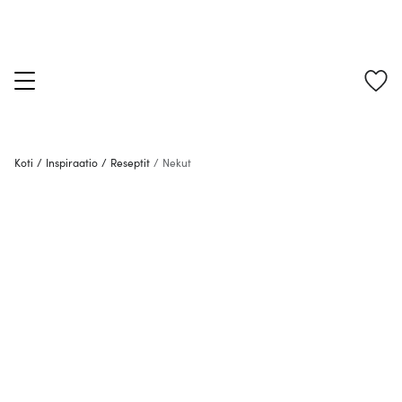
Koti
/
Inspiraatio
/
Reseptit
/
Nekut