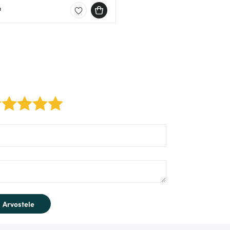
a
2 stars
3 stars
4 stars
5 stars
rm/label/author:
rm/label/text:
Arvostele