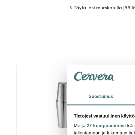
3. Täytä lasi murskatulla jääll
Suostumus
Tietojesi vastuullinen käyttö
Me ja
27 kumppanimme
käsi
tallentamaan ja lukemaan tieto