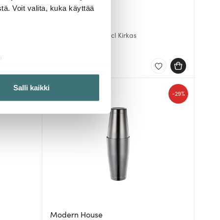
ä. Voit valita, kuka käyttää
Stelton
 cm
Pilastro Shakeri 40 cl Kirkas
59.00 €
a
Saatavilla
aminen)
ossa
. Voit muuttaa
Salli kaikki
-
29%
 ominaisuuksien tukemiseen
tiikka-alan
ietoja muihin tietoihin, joita
Modern House