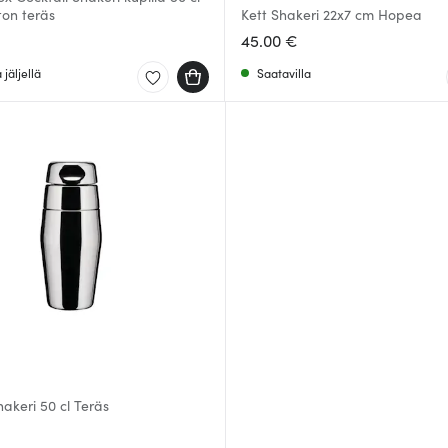
on teräs
Kett Shakeri 22x7 cm Hopea
45.00 €
jäljellä
Saatavilla
hakeri 50 cl Teräs