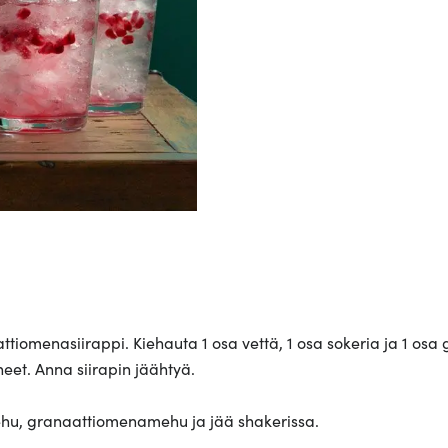
attiomenasiirappi. Kiehauta 1 osa vettä, 1 osa sokeria ja 1 o
neet. Anna siirapin jäähtyä.
mehu, granaattiomenamehu ja jää shakerissa.