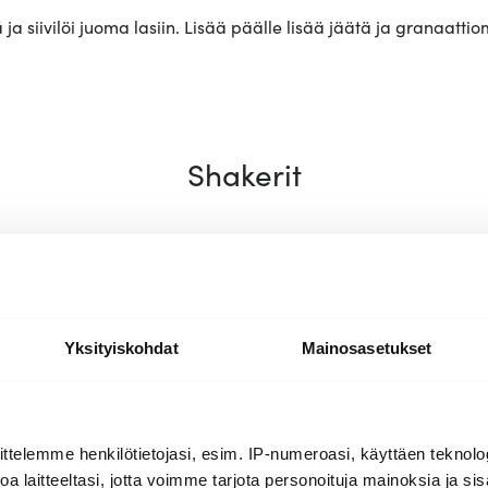
ä ja siivilöi juoma lasiin. Lisää päälle lisää jäätä ja granaat
Shakerit
Yksityiskohdat
Mainosasetukset
ttelemme henkilötietojasi, esim. IP-numeroasi, käyttäen teknolog
a laitteeltasi, jotta voimme tarjota personoituja mainoksia ja sis