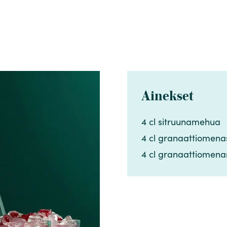
Ainekset
4 cl sitruunamehua​​​​‌ ‍ ​‍​‍‌‍ ‌ ​‍‌‍‍‌‌‍‌ ‌‍‍‌‌‍ ‍​‍​‍​ ‍‍​‍​‍‌ ​ ‌‍​‌‌‍ ‍‌‍‍‌‌ ‌​‌ ‍‌​‍ ‍‌‍‍‌‌‍ ​‍​‍​‍ ​​‍​‍‌‍‍​‌ ​‍‌‍‌‌‌‍‌‍​‍​‍​ ‍‍​‍​‍‌‍‍​‌ ‌​‌ ‌​‌ ​​‌ ​ ​ ‍‍​‍ ​‍ ‌‍​ ‌‍ ‌‌ ​ ​‍ ‍‌‍​ ‌‍‌‌‌ ​‍‌ ‌‍‌‍‌‌‌ ​‍‌‍​‌​‍ ‍‌ ​ ‌‍‌‌​‍ ‌ ​​‌ ​‍‌‍ ‌‍‌​‌ ‌‌‌‍​ ‌ ‌​‌‍‍‌‌‍ ‌‍ ‍​‍ ‌‍‍‌‌‍ ‍‌ ‌​‌‍‌‌‌‍ ‍‌ ‌​​‍ ‌‍‌‌‌‍‌​‌‍‍‌‌ ‌​​‍ ‌‍ ‌‌‍ ‌‍‌​‌‍‌‌​ ‌‌ ​​‌ ​‍‌‍‌‌‌ ​ ‌‍‌‌‌‍ ‍‌ ‌​‌‍​‌‌ ‌​‌‍‍‌‌‍ ‌‍ ‍​ ‍ ‌‍‍‌‌‍‌​​ ‌​ ​​‌‍​‍​ ‌ ​ ​‌‌‍‌‌​ ‌ ​ ​ ​ ‌‍​‍ ‌​ ‍​‌‍​‌​ ‌​​ ‌​​‍ ‌​ ‌​​ ​‍​ ‌​​ ‍​​‍ ‌​ ‍‌​ ​‌‌‍​‍‌‍‌‍​‍ ‌​ ‌‌​ ‌‌​ ‍‌‌‍​‍​ ​ ​ ‌‌‌‍​‌​ ‍‌​ ‌‌​ ​‌​ ​ ‌‍​‍​ ‍ ‌ ‌​‌ ‍‌‌ ​​‌‍‌‌​ ‌‌ ​​‌‍​‌‌‍‌ ‌‍‌‌​ ‍ ‌ ​​‌‍​‌‌ ‌​‌‍‍​​ ‌‌‍​‍‌‍ ​‌‍ ‌‍​ ‌‍‍ ‌ ​ ​‍‌‌​ ‌‌‌​​‍‌‌ ‌‍‍ ‌‍‌‌‌ ‍‌​‍‌‌​ ​ ‌​‌​​‍‌‌​ ​ ‌​‌​​‍‌‌​ ​‍​ ​‍​ ‍‌‌‍​‍‌‍‌​​ ‌​​ ‍‌​ ‌‌​ ​‌‌‍​‌​‍ ‌‌‍​‌​ ‌‍​ ‌‌​ ‌​​‍ ‌​ ‌​‌‍​ ​ ‍‌​ ‍‌​‍ ‌‌‍​‌‌‍​ ​ ‌‌​ ‍‌​‍ ‌‌‍​‍​ ​‍​ ‌​​ ​‌‌‍​‌​ ​‌‌‍​‍​ ​‌‌‍​‍​ ​‌​ ‌‍​ ‌ ​‍‌‌​ ​‍​ ​‍​‍‌‌​ ‌‌‌​‌​​‍ ‍‌‍​ ‌‍ ‌‍ ​‌ ‌‌‌‍ ‌‌‍ ‍‌ ​ ​‍‌‌​ ‌‌‌​​‍‌‌ ‌‍‍ ‌‍‌‌‌ ‍‌​‍‌‌​ ​ ‌​‌​​‍‌‌​ ​ ‌​‌​​‍‌‌​ ​‍​ ​‍​ ​​​ ‌‍​ ​ ​ ‍​​ ‍‌​ ‌​​ ​​​ ‍‌​ ​ ​ ​‍​ ​‌‌‍​‌​‍‌‌​ ​‍​ ​‍​‍‌‌​ ‌‌‌​‌​​‍ ‍‌‍‍‌‌ ‌​‌‍‌‌‌‍ ‌‌ ​ ​‍‌‌​ ‌‌‌​​‍​ ​​​‍‌‌​ ‌‌‌​‌​​ ‌‍​‍‌‍​‌‌ ​ ‌‍‌‌‌‌‌‌‌ ​‍‌‍ ​​ ‌‌‍‍​‌ ‌​‌ ‌​‌ ​​‌ ​ ​‍‌‌​ ​ ‌​​‌​‍‌‌​ ​‍‌​‌‍​‍‌‌​ ​‍‌​‌‍‌‍​ ‌‍ ‌‌ ​ ​‍ ‍‌‍​ ‌‍‌‌‌ ​‍‌ ‌‍‌‍‌‌‌ ​‍‌‍​‌​‍ ‍‌ ​ ‌‍‌‌​‍‌‍‌‍‍‌‌‍‌​​ ‌​ ​​‌‍​‍​ ‌ ​ ​‌‌‍‌‌​ ‌ ​ ​ ​ ‌‍​‍ ‌​ ‍​‌‍​‌​ ‌​​ ‌​​‍ ‌​ ‌​​ ​‍​ ‌​​ ‍​​‍ ‌​ ‍‌​ ​‌‌‍​‍‌‍‌‍​‍ ‌​ ‌‌​ ‌‌​ ‍‌‌‍​‍​ ​ ​ ‌‌‌‍​‌​ ‍‌​ ‌‌​ ​‌​ ​ ‌‍​‍​‍‌‍‌ ‌​‌ ‍‌‌ ​​‌‍‌‌​ ‌‌ ​​‌‍​‌‌‍‌ ‌‍‌‌​‍‌‍‌ ​​‌‍​‌‌ ‌​‌‍‍​​ ‌‌‍​‍‌‍ ​‌‍ ‌‍​ ‌‍‍ ‌ ​ ​‍‌‌​ ‌‌‌​​‍‌‌ ‌‍‍ ‌‍‌‌‌ ‍‌​‍‌‌​ ​ ‌​‌​​‍‌‌​ ​ ‌​‌​​‍‌‌​ ​‍​ ​‍​ ‍‌‌‍​‍‌‍‌​​ ‌​​ ‍‌​ ‌‌​ ​‌‌‍​‌​‍ ‌‌‍​‌​ ‌‍​ ‌‌​ ‌​​‍ ‌​ ‌​‌‍​ ​ ‍‌​ ‍‌​‍ ‌‌‍​‌‌‍​ ​ ‌‌​ ‍‌​‍ ‌‌‍​‍​ ​‍​ ‌​​ ​‌‌‍​‌​ ​‌‌‍​‍​ ​‌‌‍​‍​ ​‌​ ‌‍​ ‌ ​‍‌‌​ ​‍​ ​‍​‍‌‌​ ‌‌‌​‌​​‍ ‍‌‍​ ‌‍ ‌‍ ​‌ ‌‌‌‍ ‌‌‍ ‍‌ ​ ​‍‌‌​ ‌‌‌​​‍‌‌ ‌‍‍ ‌‍‌‌‌ ‍‌​‍‌‌​ ​ ‌​‌​​‍‌‌​ ​ ‌​‌​​‍‌‌​ ​‍​ ​‍​ ​​​ ‌‍​ ​ ​ ‍​​ ‍‌​ ‌​​ ​​​ ‍‌​ ​ ​ ​‍​ ​‌‌‍​‌​‍‌‌​ ​‍​ ​‍​‍‌‌​ ‌‌‌​‌​​‍ ‍‌‍‍‌‌ ‌​‌‍‌‌‌‍ ‌‌ ​ ​‍‌‌​ ‌‌‌​​‍​ ​​​‍‌‌​ ‌‌‌​‌​​‍‌‍‌ ‌ ‌‍ ‌ ​‍‌‍‍ ‌ ​ ‌ ​​‌‍​‌‌‍​ ‌‍‌‌​ ‌‌ ​​‌ ​‍‌‍ ‌‍‌​‌ ‌‌‌‍​ ‌ ‌​‌‍‍‌‌‍ ‌‍ ‍​‍‌‍‌ ​​‌‍‌‌‌ ​‍‌ ​ ‌ ​​‌‍‌‌‌‍​ ‌ ‌​‌‍‍‌‌ ‌‍‌‍‌‌​ ‌‌ ​​‌ ‌‌‌‍​‍‌‍ ​‌‍‍‌‌ ​ ‌‍‍​‌‍‌‌‌‍‌​​‍​‍‌ ‌
4 cl granaattiomenasokerisiirappia​​​​‌ ‍ ​‍​‍‌‍ ‌ ​‍‌‍‍‌‌‍‌ ‌‍‍‌‌‍ ‍​‍​‍​ ‍‍​‍​‍‌ ​ ‌‍​‌‌‍ ‍‌‍‍‌‌ ‌​‌ ‍‌​‍ ‍‌‍‍‌‌‍ ​‍​‍​‍ ​​‍​‍‌‍‍​‌ ​‍‌‍‌‌‌‍‌‍​‍​‍​ ‍‍​‍​‍‌‍‍​‌ ‌​‌ ‌​‌ ​​‌ ​ ​ ‍‍​‍ ​‍ ‌‍​ ‌‍ ‌‌ ​ ​‍ ‍‌‍​ ‌‍‌‌‌ ​‍‌ ‌‍‌‍‌‌‌ ​‍‌‍​‌​‍ ‍‌ ​ ‌‍‌‌​‍ ‌ ​​‌ ​‍‌‍ ‌‍‌​‌ ‌‌‌‍​ ‌ ‌​‌‍‍‌‌‍ ‌‍ ‍​‍ ‌‍‍‌‌‍ ‍‌ ‌​‌‍‌‌‌‍ ‍‌ ‌​​‍ ‌‍‌‌‌‍‌​‌‍‍‌‌ ‌​​‍ ‌‍ ‌‌‍ ‌‍‌​‌‍‌‌​ ‌‌ ​​‌ ​‍‌‍‌‌‌ ​ ‌‍‌‌‌‍ ‍‌ ‌​‌‍​‌‌ ‌​‌‍‍‌‌‍ ‌‍ ‍​ ‍ ‌‍‍‌‌‍‌​​ ‌​ ​​‌‍​‍​ ‌ ​ ​‌‌‍‌‌​ ‌ ​ ​ ​ ‌‍​‍ ‌​ ‍​‌‍​‌​ ‌​​ ‌​​‍ ‌​ ‌​​ ​‍​ ‌​​ ‍​​‍ ‌​ ‍‌​ ​‌‌‍​‍‌‍‌‍​‍ ‌​ ‌‌​ ‌‌​ ‍‌‌‍​‍​ ​ ​ ‌‌‌‍​‌​ ‍‌​ ‌‌​ ​‌​ ​ ‌‍​‍​ ‍ ‌ ‌​‌ ‍‌‌ ​​‌‍‌‌​ ‌‌ ​​‌‍​‌‌‍‌ ‌‍‌‌​ ‍ ‌ ​​‌‍​‌‌ ‌​‌‍‍​​ ‌‌‍​‍‌‍ ​‌‍ ‌‍​ ‌‍‍ ‌ ​ ​‍‌‌​ ‌‌‌​​‍‌‌ ‌‍‍ ‌‍‌‌‌ ‍‌​‍‌‌​ ​ ‌​‌​​‍‌‌​ ​ ‌​‌​​‍‌‌​ ​‍​ ​‍​ ‍‌‌‍​‍‌‍‌​​ ‌​​ ‍‌​ ‌‌​ ​‌‌‍​‌​‍ ‌‌‍​‌​ ‌‍​ ‌‌​ ‌​​‍ ‌​ ‌​‌‍​ ​ ‍‌​ ‍‌​‍ ‌‌‍​‌‌‍​ ​ ‌‌​ ‍‌​‍ ‌‌‍​‍​ ​‍​ ‌​​ ​‌‌‍​‌​ ​‌‌‍​‍​ ​‌‌‍​‍​ ​‌​ ‌‍​ ‌ ​‍‌‌​ ​‍​ ​‍​‍‌‌​ ‌‌‌​‌​​‍ ‍‌‍​ ‌‍ ‌‍ ​‌ ‌‌‌‍ ‌‌‍ ‍‌ ​ ​‍‌‌​ ‌‌‌​​‍‌‌ ‌‍‍ ‌‍‌‌‌ ‍‌​‍‌‌​ ​ ‌​‌​​‍‌‌​ ​ ‌​‌​​‍‌‌​ ​‍​ ​‍​ ​​​ ‌‍​ ​ ​ ‍​​ ‍‌​ ‌​​ ​​​ ‍‌​ ​ ​ ​‍​ ​‌‌‍​‌​‍‌‌​ ​‍​ ​‍​‍‌‌​ ‌‌‌​‌​​‍ ‍‌‍‍‌‌ ‌​‌‍‌‌‌‍ ‌‌ ​ ​‍‌‌​ ‌‌‌​​‍​ ​‌​‍‌‌​ ‌‌‌​‌​​ ‌‍​‍‌‍​‌‌ ​ ‌‍‌‌‌‌‌‌‌ ​‍‌‍ ​​ ‌‌‍‍​‌ ‌​‌ ‌​‌ ​​‌ ​ ​‍‌‌​ ​ ‌​​‌​‍‌‌​ ​‍‌​‌‍​‍‌‌​ ​‍‌​‌‍‌‍​ ‌‍ ‌‌ ​ ​‍ ‍‌‍​ ‌‍‌‌‌ ​‍‌ ‌‍‌‍‌‌‌ ​‍‌‍​‌​‍ ‍‌ ​ ‌‍‌‌​‍‌‍‌‍‍
4 cl granaattiomenamehua​​​​‌ ‍ ​‍​‍‌‍ ‌ ​‍‌‍‍‌‌‍‌ ‌‍‍‌‌‍ ‍​‍​‍​ ‍‍​‍​‍‌ ​ ‌‍​‌‌‍ ‍‌‍‍‌‌ ‌​‌ ‍‌​‍ ‍‌‍‍‌‌‍ ​‍​‍​‍ ​​‍​‍‌‍‍​‌ ​‍‌‍‌‌‌‍‌‍​‍​‍​ ‍‍​‍​‍‌‍‍​‌ ‌​‌ ‌​‌ ​​‌ ​ ​ ‍‍​‍ ​‍ ‌‍​ ‌‍ ‌‌ ​ ​‍ ‍‌‍​ ‌‍‌‌‌ ​‍‌ ‌‍‌‍‌‌‌ ​‍‌‍​‌​‍ ‍‌ ​ ‌‍‌‌​‍ ‌ ​​‌ ​‍‌‍ ‌‍‌​‌ ‌‌‌‍​ ‌ ‌​‌‍‍‌‌‍ ‌‍ ‍​‍ ‌‍‍‌‌‍ ‍‌ ‌​‌‍‌‌‌‍ ‍‌ ‌​​‍ ‌‍‌‌‌‍‌​‌‍‍‌‌ ‌​​‍ ‌‍ ‌‌‍ ‌‍‌​‌‍‌‌​ ‌‌ ​​‌ ​‍‌‍‌‌‌ ​ ‌‍‌‌‌‍ ‍‌ ‌​‌‍​‌‌ ‌​‌‍‍‌‌‍ ‌‍ ‍​ ‍ ‌‍‍‌‌‍‌​​ ‌​ ​​‌‍​‍​ ‌ ​ ​‌‌‍‌‌​ ‌ ​ ​ ​ ‌‍​‍ ‌​ ‍​‌‍​‌​ ‌​​ ‌​​‍ ‌​ ‌​​ ​‍​ ‌​​ ‍​​‍ ‌​ ‍‌​ ​‌‌‍​‍‌‍‌‍​‍ ‌​ ‌‌​ ‌‌​ ‍‌‌‍​‍​ ​ ​ ‌‌‌‍​‌​ ‍‌​ ‌‌​ ​‌​ ​ ‌‍​‍​ ‍ ‌ ‌​‌ ‍‌‌ ​​‌‍‌‌​ ‌‌ ​​‌‍​‌‌‍‌ ‌‍‌‌​ ‍ ‌ ​​‌‍​‌‌ ‌​‌‍‍​​ ‌‌‍​‍‌‍ ​‌‍ ‌‍​ ‌‍‍ ‌ ​ ​‍‌‌​ ‌‌‌​​‍‌‌ ‌‍‍ ‌‍‌‌‌ ‍‌​‍‌‌​ ​ ‌​‌​​‍‌‌​ ​ ‌​‌​​‍‌‌​ ​‍​ ​‍​ ‍‌‌‍​‍‌‍‌​​ ‌​​ ‍‌​ ‌‌​ ​‌‌‍​‌​‍ ‌‌‍​‌​ ‌‍​ ‌‌​ ‌​​‍ ‌​ ‌​‌‍​ ​ ‍‌​ ‍‌​‍ ‌‌‍​‌‌‍​ ​ ‌‌​ ‍‌​‍ ‌‌‍​‍​ ​‍​ ‌​​ ​‌‌‍​‌​ ​‌‌‍​‍​ ​‌‌‍​‍​ ​‌​ ‌‍​ ‌ ​‍‌‌​ ​‍​ ​‍​‍‌‌​ ‌‌‌​‌​​‍ ‍‌‍​ ‌‍ ‌‍ ​‌ ‌‌‌‍ ‌‌‍ ‍‌ ​ ​‍‌‌​ ‌‌‌​​‍‌‌ ‌‍‍ ‌‍‌‌‌ ‍‌​‍‌‌​ ​ ‌​‌​​‍‌‌​ ​ ‌​‌​​‍‌‌​ ​‍​ ​‍​ ​​​ ‌‍​ ​ ​ ‍​​ ‍‌​ ‌​​ ​​​ ‍‌​ ​ ​ ​‍​ ​‌‌‍​‌​‍‌‌​ ​‍​ ​‍​‍‌‌​ ‌‌‌​‌​​‍ ‍‌‍‍‌‌ ‌​‌‍‌‌‌‍ ‌‌ ​ ​‍‌‌​ ‌‌‌​​‍​ ​‍​‍‌‌​ ‌‌‌​‌​​ ‌‍​‍‌‍​‌‌ ​ ‌‍‌‌‌‌‌‌‌ ​‍‌‍ ​​ ‌‌‍‍​‌ ‌​‌ ‌​‌ ​​‌ ​ ​‍‌‌​ ​ ‌​​‌​‍‌‌​ ​‍‌​‌‍​‍‌‌​ ​‍‌​‌‍‌‍​ ‌‍ ‌‌ ​ ​‍ ‍‌‍​ ‌‍‌‌‌ ​‍‌ ‌‍‌‍‌‌‌ ​‍‌‍​‌​‍ ‍‌ ​ ‌‍‌‌​‍‌‍‌‍‍‌‌‍‌​​ ‌​ ​​‌‍​‍​ ‌ ​ ​‌‌‍‌‌​ ‌ ​ ​ ​ ‌‍​‍ ‌​ ‍​‌‍​‌​ ‌​​ ‌​​‍ ‌​ ‌​​ ​‍​ ‌​​ ‍​​‍ ‌​ ‍‌​ ​‌‌‍​‍‌‍‌‍​‍ ‌​ ‌‌​ ‌‌​ ‍‌‌‍​‍​ ​ ​ ‌‌‌‍​‌​ ‍‌​ ‌‌​ ​‌​ ​ ‌‍​‍​‍‌‍‌ ‌​‌ ‍‌‌ ​​‌‍‌‌​ ‌‌ ​​‌‍​‌‌‍‌ ‌‍‌‌​‍‌‍‌ ​​‌‍​‌‌ ‌​‌‍‍​​ ‌‌‍​‍‌‍ ​‌‍ ‌‍​ ‌‍‍ ‌ ​ ​‍‌‌​ ‌‌‌​​‍‌‌ ‌‍‍ ‌‍‌‌‌ ‍‌​‍‌‌​ ​ ‌​‌​​‍‌‌​ ​ ‌​‌​​‍‌‌​ ​‍​ ​‍​ ‍‌‌‍​‍‌‍‌​​ ‌​​ ‍‌​ ‌‌​ ​‌‌‍​‌​‍ ‌‌‍​‌​ ‌‍​ 