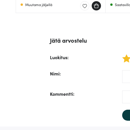
Muutama jäljellä
Saatavill
Jätä arvostelu
Luokitus
:
1 star
/fo
Nimi
:
/fo
Kommentti
: