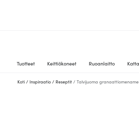
Tuotteet
Keittiökoneet
Ruoanlaitto
Katt
Koti
/
Inspiraatio
/
Reseptit
/
Talvijuoma granaattiomename