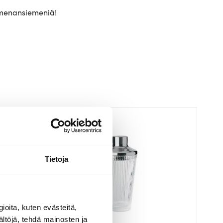
tiomenansiemeniä!
Tietoja
ioita, kuten evästeitä,
ältöjä, tehdä mainosten ja