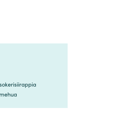
‌‌‍‌​​ ‌​ ​​‌‍​‍​ ‌ ​ ​‌‌‍‌‌​ ‌ ​ ​ ​ ‌‍​‍ ‌​ ‍​‌‍​‌​ ‌​​ ‌​​‍ ‌​ ‌​​ ​‍​ ‌​​ ‍​​‍ ‌​ ‍‌​ ​‌‌‍​‍‌‍‌‍​‍ ‌​ ‌‌​ ‌‌​ ‍‌‌‍​‍​ ​ ​ ‌‌‌‍​‌​ ‍‌​ ‌‌​ ​‌​ ​ ‌‍​‍​‍‌‍‌ ‌​‌ ‍‌‌ ​​‌‍‌‌​ ‌‌ ​​‌‍​‌‌‍‌ ‌‍‌‌​‍‌‍‌ ​​‌‍​‌‌ ‌​‌‍‍​​ ‌‌‍​‍‌‍ ​‌‍ ‌‍​ ‌‍‍ ‌ ​ ​‍‌‌​ ‌‌‌​​‍‌‌ ‌‍‍ ‌‍‌‌‌ ‍‌​‍‌‌​ ​ ‌​‌​​‍‌‌​ ​ ‌​‌​​‍‌‌​ ​‍​ ​‍​ ‍‌‌‍​‍‌‍‌​​ ‌​​ ‍‌​ ‌‌​ ​‌‌‍​‌​‍ ‌‌‍​‌​ ‌‍​ ‌‌​ ‌​​‍ ‌​ ‌​‌‍​ ​ ‍‌​ ‍‌​‍ ‌‌‍​‌‌‍​ ​ ‌‌​ ‍‌​‍ ‌‌‍​‍​ ​‍​ ‌​​ ​‌‌‍​‌​ ​‌‌‍​‍​ ​‌‌‍​‍​ ​‌​ ‌‍​ ‌ ​‍‌‌​ ​‍​ ​‍​‍‌‌​ ‌‌‌​‌​​‍ ‍‌‍​ ‌‍ ‌‍ ​‌ ‌‌‌‍ ‌‌‍ ‍‌ ​ ​‍‌‌​ ‌‌‌​​‍‌‌ ‌‍‍ ‌‍‌‌‌ ‍‌​‍‌‌​ ​ ‌​‌​​‍‌‌​ ​ ‌​‌​​‍‌‌​ ​‍​ ​‍​ ​​​ ‌‍​ ​ ​ ‍​​ ‍‌​ ‌​​ ​​​ ‍‌​ ​ ​ ​‍​ ​‌‌‍​‌​‍‌‌​ ​‍​ ​‍​‍‌‌​ ‌‌‌​‌​​‍ ‍‌‍‍‌‌ ‌​‌‍‌‌‌‍ ‌‌ ​ ​‍‌‌​ ‌‌‌​​‍​ ​‌​‍‌‌​ ‌‌‌​‌​​‍‌‍‌ ‌ ‌‍ ‌ ​‍‌‍‍ ‌ ​ ‌ ​​‌‍​‌‌‍​ ‌‍‌‌​ ‌‌ ​​‌ ​‍‌‍ ‌‍‌​‌ ‌‌‌‍​ ‌ ‌​‌‍‍‌‌‍ ‌‍ ‍​‍‌‍‌ ​​‌‍‌‌‌ ​‍‌ ​ ‌ ​​‌‍‌‌‌‍​ ‌ ‌​‌‍‍‌‌ ‌‍‌‍‌‌​ ‌‌ ​​‌ ‌‌‌‍​‍‌‍ ​‌‍‍‌‌ ​ ‌‍‍​‌‍‌‌‌‍‌​​‍​‍‌ ‌
‌‌​ ‌​​‍ ‌​ ‌​‌‍​ ​ ‍‌​ ‍‌​‍ ‌‌‍​‌‌‍​ ​ ‌‌​ ‍‌​‍ ‌‌‍​‍​ ​‍​ ‌​​ ​‌‌‍​‌​ ​‌‌‍​‍​ ​‌‌‍​‍​ ​‌​ ‌‍​ ‌ ​‍‌‌​ ​‍​ ​‍​‍‌‌​ ‌‌‌​‌​​‍ ‍‌‍​ ‌‍ ‌‍ ​‌ ‌‌‌‍ ‌‌‍ ‍‌ ​ ​‍‌‌​ ‌‌‌​​‍‌‌ ‌‍‍ ‌‍‌‌‌ ‍‌​‍‌‌​ ​ ‌​‌​​‍‌‌​ ​ ‌​‌​​‍‌‌​ ​‍​ ​‍​ ​​​ ‌‍​ ​ ​ ‍​​ ‍‌​ ‌​​ ​​​ ‍‌​ ​ ​ ​‍​ ​‌‌‍​‌​‍‌‌​ ​‍​ ​‍​‍‌‌​ ‌‌‌​‌​​‍ ‍‌‍‍‌‌ ‌​‌‍‌‌‌‍ ‌‌ ​ ​‍‌‌​ ‌‌‌​​‍​ ​‍​‍‌‌​ ‌‌‌​‌​​‍‌‍‌ ‌ ‌‍ ‌ ​‍‌‍‍ ‌ ​ ‌ ​​‌‍​‌‌‍​ ‌‍‌‌​ ‌‌ ​​‌ ​‍‌‍ ‌‍‌​‌ ‌‌‌‍​ ‌ ‌​‌‍‍‌‌‍ ‌‍ ‍​‍‌‍‌ ​​‌‍‌‌‌ ​‍‌ ​ ‌ ​​‌‍‌‌‌‍​ ‌ ‌​‌‍‍‌‌ ‌‍‌‍‌‌​ ‌‌ ​​‌ ‌‌‌‍​‍‌‍ ​‌‍‍‌‌ ​ ‌‍‍​‌‍‌‌‌‍‌​​‍​‍‌ ‌