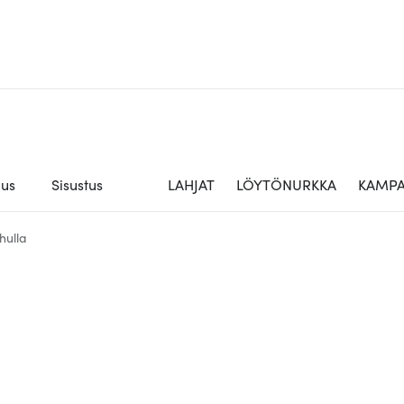
aus
Sisustus
LAHJAT
LÖYTÖNURKKA
KAMPA
hulla