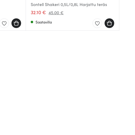
Sontell Shakeri 0,5L/0,8L Harjattu teräs
32.10 €
45.00 €
Saatavilla