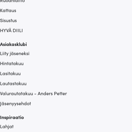
Kattaus
Sisustus
HYVÄ DIILI
Asiakasklubi
Liity jäseneksi
Hintatakuu
Lasitakuu
Lautastakuu
Valurautatakuu - Anders Petter
Jäsenyysehdot
Inspiraatio
Lahjat