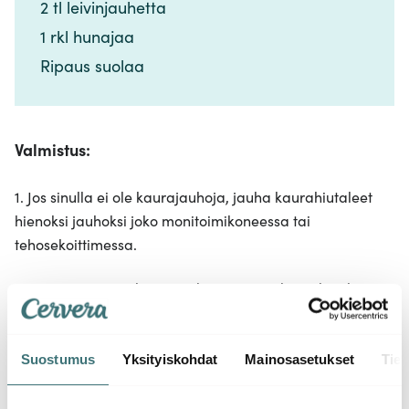
2 tl leivinjauhetta ​​​​‌ ‍ ​‍​‍‌‍ ‌ ​‍‌‍‍‌‌‍‌ ‌‍‍‌‌‍ ‍​‍​‍​ ‍‍​‍​‍‌ ​ ‌‍​‌‌‍ ‍‌‍‍‌‌ ‌​‌ ‍‌​‍ ‍‌‍‍‌‌‍ ​‍​‍​‍ ​​‍​‍‌‍‍​‌ ​‍‌‍‌‌‌‍‌‍​‍​‍​ ‍‍​‍​‍‌‍‍​‌ ‌​‌ ‌​‌ ​​‌ ​ ​ ‍‍​‍ ​‍ ‌‍​ ‌‍ ‌‌ ​ ​‍ ‍‌‍​ ‌‍‌‌‌ ​‍‌ ‌‍‌‍‌‌‌ ​‍‌‍​‌​‍ ‍‌ ​ ‌‍‌‌​‍ ‌ ​​‌ ​‍‌‍ ‌‍‌​‌ ‌‌‌‍​ ‌ ‌​‌‍‍‌‌‍ ‌‍ ‍​‍ ‌‍‍‌‌‍ ‍‌ ‌​‌‍‌‌‌‍ ‍‌ ‌​​‍ ‌‍‌‌‌‍‌​‌‍‍‌‌ ‌​​‍ ‌‍ ‌‌‍ ‌‍‌​‌‍‌‌​ ‌‌ ​​‌ ​‍‌‍‌‌‌ ​ ‌‍‌‌‌‍ ‍‌ ‌​‌‍​‌‌ ‌​‌‍‍‌‌‍ ‌‍ ‍​ ‍ ‌‍‍‌‌‍‌​​ ‌‌‍‍‌​ ​‌​ ‍​‌‍ ‍​‍ ‍​ ‍​​ ‌ ‌‍​‍​ ‌‍​ ‌‍​ ​‍‌‍​‍​ ‍‌​‍ ‌‌‍‌‍‌‍​‌​ ‌​​ ‌ ​‍ ‌​ ‌​​ ‌​‌‍​‍​ ​‌​‍ ‌​ ‍​‌‍​‍‌‍‌‍​ ​‍​‍ ‌​ ​​‌‍​ ​ ‌‍‌‍‌‍​ ‌‌‌‍​‌‌‍​ ‌‍‌​‌‍‌​​ ‍​‌‍‌‍​ ​ ​‍ ‍‌‍‌‍‌‍‍‌​ ‍ ‌ ‌​‌ ‍‌‌ ​​‌‍‌‌​ ‌‌ ​​‌‍​‌‌‍‌ ‌‍‌‌​ ‍ ‌ ​​‌‍​‌‌ ‌​‌‍‍​​ ‌‌‍​‍‌‍ ​‌‍ ‌‍​ ‌‍‍ ‌ ​ ​‍‌‌​ ‌‌‌​​‍‌‌ ‌‍‍ ‌‍‌‌‌ ‍‌​‍‌‌​ ​ ‌​‌​​‍‌‌​ ​ ‌​‌​​‍‌‌​ ​‍​ ​‍​ ‌​‌‍‌‌‌‍​ ​ ‍‌​ ‌​​ ​ ​ ‌‌‌‍‌‍​‍ ‌‌‍​‍​ ‌​​ ‌​‌‍​‌​‍ ‌​ ‌​​ ‌‌‌‍‌‌​ ​‍​‍ ‌​ ‍‌​ ​ ​ ‌​​ ​ ​‍ ‌‌‍​‌​ ‌‌‌‍​‌​ ​ ​ ​‌‌‍​‌​ ‍​‌‍‌​​ ‌ ​ ​​‌‍‌​​ ​ ​‍‌‌​ ​‍​ ​‍​‍‌‌​ ‌‌‌​‌​​‍ ‍‌‍​ ‌‍ ‌‍ ​‌ ‌‌‌‍ ‌‌‍ ‍‌ ​ ​‍‌‌​ ‌‌‌​​‍‌‌ ‌‍‍ ‌‍‌‌‌ ‍‌​‍‌‌​ ​ ‌​‌​​‍‌‌​ ​ ‌​‌​​‍‌‌​ ​‍​ ​‍​ ​​​ ​ ‌‍​‌​ ‌​‌‍‌‍​ ‍​‌‍‌‍‌‍‌‌​ ​​​ ​‍​ ‌‌​ ‌​​‍‌‌​ ​‍​ ​‍​‍‌‌​ ‌‌‌​‌​​‍ ‍‌‍‍‌‌ ‌​‌‍‌‌‌‍ ‌‌ ​ ​‍‌‌​ ‌‌‌​​‍​ ‌ ​‍‌‌​ ‌‌‌​‌​​ ‌‍​‍‌‍​‌‌ ​ ‌‍‌‌‌‌‌‌‌ ​‍‌‍ ​​ ‌‌‍‍​‌ ‌​‌ ‌​‌ ​​‌ ​ ​‍‌‌​ ​ ‌​​‌​‍‌‌​ ​‍‌​‌‍​‍‌‌​ ​‍‌​‌‍‌‍​ ‌‍ ‌‌ ​ ​‍ ‍‌‍​ ‌‍‌‌‌ ​‍‌ ‌‍‌‍‌‌‌ ​‍‌‍​‌​‍ ‍‌ ​ ‌‍‌‌​‍‌‍‌‍‍‌‌‍‌​​ ‌‌‍‍‌​ ​‌​ ‍​‌‍ ‍​‍ ‍​ ‍​​ ‌ ‌‍​‍​ ‌‍​ ‌‍​ ​‍‌‍​‍​ ‍‌​‍ ‌‌‍‌‍‌‍​‌​ ‌​​ ‌ ​‍ ‌​ ‌​​ ‌​‌‍​‍​ ​‌​‍ ‌​ ‍​‌‍​‍‌‍‌‍​ ​‍​‍ ‌​ ​​‌‍​ ​ ‌‍‌‍‌‍​ ‌‌‌‍​‌‌‍​ ‌‍‌​‌‍‌​​ ‍​‌‍‌‍​ ​ ​‍ ‍‌‍‌‍‌‍‍‌​‍‌‍‌ ‌​‌ ‍‌‌ ​​‌‍‌‌​ ‌‌ ​​‌‍​‌‌‍‌ ‌‍‌‌​‍‌‍‌ ​​‌‍​‌‌ ‌​‌‍‍​​ ‌‌‍​‍‌‍ ​‌‍ ‌‍​ ‌‍‍ ‌ ​ ​‍‌‌​ ‌‌‌​​‍‌‌ ‌‍‍ ‌‍‌‌‌ ‍‌​‍‌‌​ ​ ‌​‌​​‍‌‌​ ​ ‌​‌​​‍‌‌​ ​‍​ ​‍​ ‌​‌‍‌‌‌‍​ ​ ‍‌​ ‌​​ ​ ​ ‌‌‌‍‌‍​‍ ‌‌‍​‍​ ‌​​ ‌​‌‍​‌​‍ ‌​ ‌​​ ‌‌‌‍‌‌​ ​‍​‍ ‌​ ‍‌​ ​ ​ ‌​​ ​ ​‍ ‌‌‍​‌​ ‌‌‌‍​‌​ ​ ​ ​‌‌‍​‌​ ‍​‌‍‌​​ ‌ ​ ​​‌‍‌​​ ​ ​‍‌‌​ ​‍​ ​‍​‍‌‌​ ‌‌‌​‌​​‍ ‍‌‍​ ‌‍ ‌‍ ​‌ ‌‌‌‍ ‌‌‍ ‍‌ ​ ​‍‌‌​ ‌‌‌​​‍‌‌ ‌‍‍ ‌‍‌‌‌ ‍‌​‍‌‌​ ​ ‌​‌​​‍‌‌​ ​ ‌​‌​​‍‌‌​ ​‍​ ​‍​ ​​​ ​ ‌‍​‌​ ‌​‌‍‌‍​ ‍​‌‍‌‍‌‍‌‌​ ​​​ ​‍​ ‌‌​ ‌​​‍‌‌​ ​‍​ ​‍​‍‌‌​ ‌‌‌​‌​​‍ ‍‌‍‍‌‌ ‌​‌‍‌‌‌‍ ‌‌ ​ ​‍‌‌​ ‌‌‌​​‍​ ‌ ​‍‌‌​ ‌‌‌​‌​​‍‌‍‌ ‌ ‌‍ ‌ ​‍‌‍‍ ‌ ​ ‌ ​​‌‍​‌‌‍​ ‌‍‌‌​ ‌‌ ​​‌ ​‍‌‍ ‌‍‌​‌ ‌‌‌‍​ ‌ ‌​‌‍‍‌‌‍ ‌‍ ‍​‍‌‍‌ ​​‌‍‌‌‌ ​‍‌ ​ ‌ ​​‌‍‌‌‌‍​ ‌ ‌​‌‍‍‌‌ ‌‍‌‍‌‌​ ‌‌ ​​‌ ‌‌‌‍​‍‌‍ ​‌‍‍‌‌ ​ ‌‍‍​‌‍‌‌‌‍‌​​‍​‍‌ ‌
1 rkl hunajaa​​​​‌ ‍ ​‍​‍‌‍ ‌ ​‍‌‍‍‌‌‍‌ ‌‍‍‌‌‍ ‍​‍​‍​ ‍‍​‍​‍‌ ​ ‌‍​‌‌‍ ‍‌‍‍‌‌ ‌​‌ ‍‌​‍ ‍‌‍‍‌‌‍ ​‍​‍​‍ ​​‍​‍‌‍‍​‌ ​‍‌‍‌‌‌‍‌‍​‍​‍​ ‍‍​‍​‍‌‍‍​‌ ‌​‌ ‌​‌ ​​‌ ​ ​ ‍‍​‍ ​‍ ‌‍​ ‌‍ ‌‌ ​ ​‍ ‍‌‍​ ‌‍‌‌‌ ​‍‌ ‌‍‌‍‌‌‌ ​‍‌‍​‌​‍ ‍‌ ​ ‌‍‌‌​‍ ‌ ​​‌ ​‍‌‍ ‌‍‌​‌ ‌‌‌‍​ ‌ ‌​‌‍‍‌‌‍ ‌‍ ‍​‍ ‌‍‍‌‌‍ ‍‌ ‌​‌‍‌‌‌‍ ‍‌ ‌​​‍ ‌‍‌‌‌‍‌​‌‍‍‌‌ ‌​​‍ ‌‍ ‌‌‍ ‌‍‌​‌‍‌‌​ ‌‌ ​​‌ ​‍‌‍‌‌‌ ​ ‌‍‌‌‌‍ ‍‌ ‌​‌‍​‌‌ ‌​‌‍‍‌‌‍ ‌‍ ‍​ ‍ ‌‍‍‌‌‍‌​​ ‌‌‍‍‌​ ​‌​ ‍​‌‍ ‍​‍ ‍​ ‍​​ ‌ ‌‍​‍​ ‌‍​ ‌‍​ ​‍‌‍​‍​ ‍‌​‍ ‌‌‍‌‍‌‍​‌​ ‌​​ ‌ ​‍ ‌​ ‌​​ ‌​‌‍​‍​ ​‌​‍ ‌​ ‍​‌‍​‍‌‍‌‍​ ​‍​‍ ‌​ ​​‌‍​ ​ ‌‍‌‍‌‍​ ‌‌‌‍​‌‌‍​ ‌‍‌​‌‍‌​​ ‍​‌‍‌‍​ ​ ​‍ ‍‌‍‌‍‌‍‍‌​ ‍ ‌ ‌​‌ ‍‌‌ ​​‌‍‌‌​ ‌‌ ​​‌‍​‌‌‍‌ ‌‍‌‌​ ‍ ‌ ​​‌‍​‌‌ ‌​‌‍‍​​ ‌‌‍​‍‌‍ ​‌‍ ‌‍​ ‌‍‍ ‌ ​ ​‍‌‌​ ‌‌‌​​‍‌‌ ‌‍‍ ‌‍‌‌‌ ‍‌​‍‌‌​ ​ ‌​‌​​‍‌‌​ ​ ‌​‌​​‍‌‌​ ​‍​ ​‍​ ‌​‌‍‌‌‌‍​ ​ ‍‌​ ‌​​ ​ ​ ‌‌‌‍‌‍​‍ ‌‌‍​‍​ ‌​​ ‌​‌‍​‌​‍ ‌​ ‌​​ ‌‌‌‍‌‌​ ​‍​‍ ‌​ ‍‌​ ​ ​ ‌​​ ​ ​‍ ‌‌‍​‌​ ‌‌‌‍​‌​ ​ ​ ​‌‌‍​‌​ ‍​‌‍‌​​ ‌ ​ ​​‌‍‌​​ ​ ​‍‌‌​ ​‍​ ​‍​‍‌‌​ ‌‌‌​‌​​‍ ‍‌‍​ ‌‍ ‌‍ ​‌ ‌‌‌‍ ‌‌‍ ‍‌ ​ ​‍‌‌​ ‌‌‌​​‍‌‌ ‌‍‍ ‌‍‌‌‌ ‍‌​‍‌‌​ ​ ‌​‌​​‍‌‌​ ​ ‌​‌​​‍‌‌​ ​‍​ ​‍​ ​​​ ​ ‌‍​‌​ ‌​‌‍‌‍​ ‍​‌‍‌‍‌‍‌‌​ ​​​ ​‍​ ‌‌​ ‌​​‍‌‌​ ​‍​ ​‍​‍‌‌​ ‌‌‌​‌​​‍ ‍‌‍‍‌‌ ‌​‌‍‌‌‌‍ ‌‌ ​ ​‍‌‌​ ‌‌‌​​‍​ ‍​​‍‌‌​ ‌‌‌​‌​​ ‌‍​‍‌‍​‌‌ ​ ‌‍‌‌‌‌‌‌‌ ​‍‌‍ ​​ ‌‌‍‍​‌ ‌​‌ ‌​‌ ​​‌ ​ ​‍‌‌​ ​ ‌​​‌​‍‌‌​ ​‍‌​‌‍​‍‌‌​ ​‍‌​‌‍‌‍​ ‌‍ ‌‌ ​ ​‍ ‍‌‍​ ‌‍‌‌‌ ​‍‌ ‌‍‌‍‌‌‌ ​‍‌‍​‌​‍ ‍‌ ​ ‌‍‌‌​‍‌‍‌‍‍‌‌‍‌​​ ‌‌‍‍‌​ ​‌​ ‍​‌‍ ‍​‍ ‍​ ‍​​ ‌ ‌‍​‍​ ‌‍​ ‌‍​ ​‍‌‍​‍​ ‍‌​‍ ‌‌‍‌‍‌‍​‌​ ‌​​ ‌ ​‍ ‌​ ‌​​ ‌​‌‍​‍​ ​‌​‍ ‌​ ‍​‌‍​‍‌‍‌‍​ ​‍​‍ ‌​ ​​‌‍​ ​ ‌‍‌‍‌‍​ ‌‌‌‍​‌‌‍​ ‌‍‌​‌‍‌​​ ‍​‌‍‌‍​ ​ ​‍ ‍‌‍‌‍‌‍‍‌​‍‌‍‌ ‌​‌ ‍‌‌ ​​‌‍‌‌​ ‌‌ ​​‌‍​‌‌‍‌ ‌‍‌‌​‍‌‍‌ ​​‌‍​‌‌ ‌​‌‍‍​​ ‌‌‍​‍‌‍ ​‌‍ ‌‍​ ‌‍‍ ‌ ​ ​‍‌‌​ ‌‌‌​​‍‌‌ ‌‍‍ ‌‍‌‌‌ ‍‌​‍‌‌​ ​ ‌​‌​​‍‌‌​ ​ ‌​‌​​‍‌‌​ ​‍​ ​‍​ ‌​‌‍‌‌‌‍​ ​ ‍‌​ ‌​​ ​ ​ ‌‌‌‍‌‍​‍ ‌‌‍​‍​ ‌​​ ‌​‌‍​‌​‍ ‌​ ‌​​ ‌‌‌‍‌‌​ ​‍​‍ ‌​ ‍‌​ ​ ​ ‌​​ ​ ​‍ ‌‌‍​‌​ ‌‌‌‍​‌​ ​ ​ ​‌‌‍​‌​ ‍​‌‍‌​​ ‌ ​ ​​‌‍‌​​ ​ ​‍‌‌​ ​‍​ ​‍​‍‌‌​ ‌‌‌​‌​​‍ ‍‌‍​ ‌‍ ‌‍ ​‌ ‌‌‌‍ ‌‌‍ ‍‌ ​ ​‍‌‌​ ‌‌‌​​‍‌‌ ‌‍‍ ‌‍‌‌‌ ‍‌​‍‌‌​ ​ ‌​‌​​‍‌‌​ ​ ‌​‌​​‍‌‌​ ​‍​ ​‍​ ​​​ ​ ‌‍​‌​ ‌​‌‍‌‍​ ‍​‌‍‌‍‌‍‌‌​ ​​​ ​‍​ ‌‌​ ‌​​‍‌‌​ ​‍​ ​‍​‍‌‌​ ‌‌‌​‌​​‍ ‍‌‍‍‌‌ ‌​‌‍‌‌‌‍ ‌‌ ​ ​‍‌‌​ ‌‌‌​​‍​ ‍​​‍‌‌​ ‌‌‌​‌​​‍‌‍‌ ‌ ‌‍ ‌ ​‍‌‍‍ ‌ ​ ‌ ​​‌‍​‌‌‍​ ‌‍‌‌​ ‌‌ ​​‌ ​‍‌‍ ‌‍‌​‌ ‌‌‌‍​ ‌ ‌​‌‍‍‌‌‍ ‌‍ ‍​‍‌‍‌ ​​‌‍‌‌‌ ​‍‌ ​ ‌ ​​‌‍‌‌‌‍​ ‌ ‌​‌‍‍‌‌ ‌‍‌‍‌‌​ ‌‌ ​​‌ ‌‌‌‍​‍‌‍ ​‌‍‍‌‌ ​ ‌‍‍​‌‍‌‌‌‍‌​​‍​‍‌ ‌
Ripaus suolaa​​​​‌ ‍ ​‍​‍‌‍ ‌ ​‍‌‍‍‌‌‍‌ ‌‍‍‌‌‍ ‍​‍​‍​ ‍‍​‍​‍‌ ​ ‌‍​‌‌‍ ‍‌‍‍‌‌ ‌​‌ ‍‌​‍ ‍‌‍‍‌‌‍ ​‍​‍​‍ ​​‍​‍‌‍‍​‌ ​‍‌‍‌‌‌‍‌‍​‍​‍​ ‍‍​‍​‍‌‍‍​‌ ‌​‌ ‌​‌ ​​‌ ​ ​ ‍‍​‍ ​‍ ‌‍​ ‌‍ ‌‌ ​ ​‍ ‍‌‍​ ‌‍‌‌‌ ​‍‌ ‌‍‌‍‌‌‌ ​‍‌‍​‌​‍ ‍‌ ​ ‌‍‌‌​‍ ‌ ​​‌ ​‍‌‍ ‌‍‌​‌ ‌‌‌‍​ ‌ ‌​‌‍‍‌‌‍ ‌‍ ‍​‍ ‌‍‍‌‌‍ ‍‌ ‌​‌‍‌‌‌‍ ‍‌ ‌​​‍ ‌‍‌‌‌‍‌​‌‍‍‌‌ ‌​​‍ ‌‍ ‌‌‍ ‌‍‌​‌‍‌‌​ ‌‌ ​​‌ ​‍‌‍‌‌‌ ​ ‌‍‌‌‌‍ ‍‌ ‌​‌‍​‌‌ ‌​‌‍‍‌‌‍ ‌‍ ‍​ ‍ ‌‍‍‌‌‍‌​​ ‌‌‍‍‌​ ​‌​ ‍​‌‍ ‍​‍ ‍​ ‍​​ ‌ ‌‍​‍​ ‌‍​ ‌‍​ ​‍‌‍​‍​ ‍‌​‍ ‌‌‍‌‍‌‍​‌​ ‌​​ ‌ ​‍ ‌​ ‌​​ ‌​‌‍​‍​ ​‌​‍ ‌​ ‍​‌‍​‍‌‍‌‍​ ​‍​‍ ‌​ ​​‌‍​ ​ ‌‍‌‍‌‍​ ‌‌‌‍​‌‌‍​ ‌‍‌​‌‍‌​​ ‍​‌‍‌‍​ ​ ​‍ ‍‌‍‌‍‌‍‍‌​ ‍ ‌ ‌​‌ ‍‌‌ ​​‌‍‌‌​ ‌‌ ​​‌‍​‌‌‍‌ ‌‍‌‌​ ‍ ‌ ​​‌‍​‌‌ ‌​‌‍‍​​ ‌‌‍​‍‌‍ ​‌‍ ‌‍​ ‌‍‍ ‌ ​ ​‍‌‌​ ‌‌‌​​‍‌‌ ‌‍‍ ‌‍‌‌‌ ‍‌​‍‌‌​ ​ ‌​‌​​‍‌‌​ ​ ‌​‌​​‍‌‌​ ​‍​ ​‍​ ‌​‌‍‌‌‌‍​ ​ ‍‌​ ‌​​ ​ ​ ‌‌‌‍‌‍​‍ ‌‌‍​‍​ ‌​​ ‌​‌‍​‌​‍ ‌​ ‌​​ ‌‌‌‍‌‌​ ​‍​‍ ‌​ ‍‌​ ​ ​ ‌​​ ​ ​‍ ‌‌‍​‌​ ‌‌‌‍​‌​ ​ ​ ​‌‌‍​‌​ ‍​‌‍‌​​ ‌ ​ ​​‌‍‌​​ ​ ​‍‌‌​ ​‍​ ​‍​‍‌‌​ ‌‌‌​‌​​‍ ‍‌‍​ ‌‍ ‌‍ ​‌ ‌‌‌‍ ‌‌‍ ‍‌ ​ ​‍‌‌​ ‌‌‌​​‍‌‌ ‌‍‍ ‌‍‌‌‌ ‍‌​‍‌‌​ ​ ‌​‌​​‍‌‌​ ​ ‌​‌​​‍‌‌​ ​‍​ ​‍​ ​​​ ​ ‌‍​‌​ ‌​‌‍‌‍​ ‍​‌‍‌‍‌‍‌‌​ ​​​ ​‍​ ‌‌​ ‌​​‍‌‌​ ​‍​ ​‍​‍‌‌​ ‌‌‌​‌​​‍ ‍‌‍‍‌‌ ‌​‌‍‌‌‌‍ ‌‌ ​ ​‍‌‌​ ‌‌‌​​‍​ ‍‌​‍‌‌​ ‌‌‌​‌​​ ‌‍​‍‌‍​‌‌ ​ ‌‍‌‌‌‌‌‌‌ ​‍‌‍ ​​ ‌‌‍‍​‌ ‌​‌ ‌​‌ ​​‌ ​ ​‍‌‌​ ​ ‌​​‌​‍‌‌​ ​‍‌​‌‍​‍‌‌​ ​‍‌​‌‍‌‍​ ‌‍ ‌‌ ​ ​‍ ‍‌‍​ ‌‍‌‌‌ ​‍‌ ‌‍‌‍‌‌‌ ​‍‌‍​‌​‍ ‍‌ ​ ‌‍‌‌​‍‌‍‌‍‍‌‌‍‌​​ ‌‌‍‍‌​ ​‌​ ‍​‌‍ ‍​‍ ‍​ ‍​​ ‌ ‌‍​‍​ ‌‍​ ‌‍​ ​‍‌‍​‍​ ‍‌​‍ ‌‌‍‌‍‌‍​‌​ ‌​​ ‌ ​‍ ‌​ ‌​​ ‌​‌‍​‍​ ​‌​‍ ‌​ ‍​‌‍​‍‌‍‌‍​ ​‍​‍ ‌​ ​​‌‍​ ​ ‌‍‌‍‌‍​ ‌‌‌‍​‌‌‍​ ‌‍‌​‌‍‌​​ ‍​‌‍‌‍​ ​ ​‍ ‍‌‍‌‍‌‍‍‌​‍‌‍‌ ‌​‌ ‍‌‌ ​​‌‍‌‌​ ‌‌ ​​‌‍​‌‌‍‌ ‌‍‌‌​‍‌‍‌ ​​‌‍​‌‌ ‌​‌‍‍​​ ‌‌‍​‍‌‍ ​‌‍ ‌‍​ ‌‍‍ ‌ ​ ​‍‌‌​ ‌‌‌​​‍‌‌ ‌‍‍ ‌‍‌‌‌ ‍‌​‍‌‌​ ​ ‌​‌​​‍‌‌​ ​ ‌​‌​​‍‌‌​ ​‍​ ​‍​ ‌​‌‍‌‌‌‍​ ​ ‍‌​ ‌​​ ​ ​ ‌‌‌‍‌‍​‍ ‌‌‍​‍​ ‌​​ ‌​‌‍​‌​‍ ‌​ ‌​​ ‌‌‌‍‌‌​ ​‍​‍ ‌​ ‍‌​ ​ ​ ‌​​ ​ ​‍ ‌‌‍​‌​ ‌‌‌‍​‌​ ​ ​ ​‌‌‍​‌​ ‍​‌‍‌​​ ‌ ​ ​​‌‍‌​​ ​ ​‍‌‌​ ​‍​ ​‍​‍‌‌​ ‌‌‌​‌​​‍ ‍‌‍​ ‌‍ ‌‍ ​‌ ‌‌‌‍ ‌‌‍ ‍‌ ​ ​‍‌‌​ ‌‌‌​​‍‌‌ ‌‍‍ ‌‍‌‌‌ ‍‌​‍‌‌​ ​ ‌​‌​​‍‌‌​ ​ ‌​‌​​‍‌‌​ ​‍​ ​‍​ ​​​ ​ ‌‍​‌​ ‌​‌‍‌‍​ ‍​‌‍‌‍‌‍‌‌​ ​​​ ​‍​ ‌‌​ ‌​​‍‌‌​ ​‍​ ​‍​‍‌‌​ ‌‌‌​‌​​‍ ‍‌‍‍‌‌ ‌​‌‍‌‌‌‍ ‌‌ ​ ​‍‌‌​ ‌‌‌​​‍​ ‍‌​‍‌‌​ ‌‌‌​‌​​‍‌‍‌ ‌ ‌‍ ‌ ​‍‌‍‍ ‌ ​ ‌ ​​‌‍​‌‌‍​ ‌‍‌‌​ ‌‌ ​​‌ ​‍‌‍ ‌‍‌​‌ ‌‌‌‍​ ‌ ‌​‌‍‍‌‌‍ ‌‍ ‍​‍‌‍‌ ​​‌‍‌‌‌ ​‍‌ ​ ‌ ​​‌‍‌‌‌‍​ ‌ ‌​‌‍‍‌‌ ‌‍‌‍‌‌​ ‌‌ ​​‌ ‌‌‌‍​‍‌‍ ​‌‍‍‌‌ ​ ‌‍‍​‌‍‌‌‌‍‌​​‍​‍‌ ‌
Valmistus:
1. Jos sinulla ei ole kaurajauhoja, jauha kaurahiutaleet
hienoksi jauhoksi joko monitoimikoneessa tai
tehosekoittimessa.
2. Lisää muut ainekset ja sekoita tasaiseksi taikinaksi.
Anna lettutaikinan turvota noin 20 minuuttia.
3. Paista keskilämmöllä kunnes letut ovat kauniin
Suostumus
Yksityiskohdat
Mainosasetukset
Tiet
ruskeita. Tarjoile letut hedelmien ja marjojen kanssa!