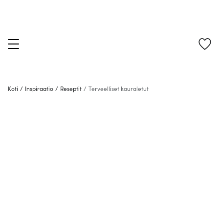
Koti
/
Inspiraatio
/
Reseptit
/
Terveelliset kauraletut