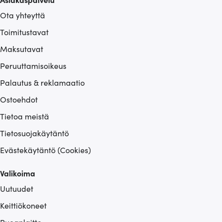
Ota yhteyttä
Toimitustavat
Maksutavat
Peruuttamisoikeus
Palautus & reklamaatio
Ostoehdot
Tietoa meistä
Tietosuojakäytäntö
Evästekäytäntö (Cookies)
Valikoima
Uutuudet
Keittiökoneet
Ruoanlaitto