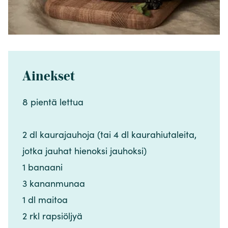
Ainekset
8 pientä lettua ​​​​‌ ‍ ​‍​‍‌‍ ‌ ​‍‌‍‍‌‌‍‌ ‌‍‍‌‌‍ ‍​‍​‍​ ‍‍​‍​‍‌ ​ ‌‍​‌‌‍ ‍‌‍‍‌‌ ‌​‌ ‍‌​‍ ‍‌‍‍‌‌‍ ​‍​‍​‍ ​​‍​‍‌‍‍​‌ ​‍‌‍‌‌‌‍‌‍​‍​‍​ ‍‍​‍​‍‌‍‍​‌ ‌​‌ ‌​‌ ​​‌ ​ ​ ‍‍​‍ ​‍ ‌‍​ ‌‍ ‌‌ ​ ​‍ ‍‌‍​ ‌‍‌‌‌ ​‍‌ ‌‍‌‍‌‌‌ ​‍‌‍​‌​‍ ‍‌ ​ ‌‍‌‌​‍ ‌ ​​‌ ​‍‌‍ ‌‍‌​‌ ‌‌‌‍​ ‌ ‌​‌‍‍‌‌‍ ‌‍ ‍​‍ ‌‍‍‌‌‍ ‍‌ ‌​‌‍‌‌‌‍ ‍‌ ‌​​‍ ‌‍‌‌‌‍‌​‌‍‍‌‌ ‌​​‍ ‌‍ ‌‌‍ ‌‍‌​‌‍‌‌​ ‌‌ ​​‌ ​‍‌‍‌‌‌ ​ ‌‍‌‌‌‍ ‍‌ ‌​‌‍​‌‌ ‌​‌‍‍‌‌‍ ‌‍ ‍​ ‍ ‌‍‍‌‌‍‌​​ ‌‌‍‍‌​ ​‌​ ‍​‌‍ ‍​‍ ‍​ ‍​​ ‌ ‌‍​‍​ ‌‍​ ‌‍​ ​‍‌‍​‍​ ‍‌​‍ ‌‌‍‌‍‌‍​‌​ ‌​​ ‌ ​‍ ‌​ ‌​​ ‌​‌‍​‍​ ​‌​‍ ‌​ ‍​‌‍​‍‌‍‌‍​ ​‍​‍ ‌​ ​​‌‍​ ​ ‌‍‌‍‌‍​ ‌‌‌‍​‌‌‍​ ‌‍‌​‌‍‌​​ ‍​‌‍‌‍​ ​ ​‍ ‍‌‍‌‍‌‍‍‌​ ‍ ‌ ‌​‌ ‍‌‌ ​​‌‍‌‌​ ‌‌ ​​‌‍​‌‌‍‌ ‌‍‌‌​ ‍ ‌ ​​‌‍​‌‌ ‌​‌‍‍​​ ‌‌‍​‍‌‍ ​‌‍ ‌‍​ ‌‍‍ ‌ ​ ​‍‌‌​ ‌‌‌​​‍‌‌ ‌‍‍ ‌‍‌‌‌ ‍‌​‍‌‌​ ​ ‌​‌​​‍‌‌​ ​ ‌​‌​​‍‌‌​ ​‍​ ​‍​ ‌​‌‍‌‌‌‍​ ​ ‍‌​ ‌​​ ​ ​ ‌‌‌‍‌‍​‍ ‌‌‍​‍​ ‌​​ ‌​‌‍​‌​‍ ‌​ ‌​​ ‌‌‌‍‌‌​ ​‍​‍ ‌​ ‍‌​ ​ ​ ‌​​ ​ ​‍ ‌‌‍​‌​ ‌‌‌‍​‌​ ​ ​ ​‌‌‍​‌​ ‍​‌‍‌​​ ‌ ​ ​​‌‍‌​​ ​ ​‍‌‌​ ​‍​ ​‍​‍‌‌​ ‌‌‌​‌​​‍ ‍‌‍​ ‌‍ ‌‍ ​‌ ‌‌‌‍ ‌‌‍ ‍‌ ​ ​‍‌‌​ ‌‌‌​​‍‌‌ ‌‍‍ ‌‍‌‌‌ ‍‌​‍‌‌​ ​ ‌​‌​​‍‌‌​ ​ ‌​‌​​‍‌‌​ ​‍​ ​‍​ ​​​ ​ ‌‍​‌​ ‌​‌‍‌‍​ ‍​‌‍‌‍‌‍‌‌​ ​​​ ​‍​ ‌‌​ ‌​​‍‌‌​ ​‍​ ​‍​‍‌‌​ ‌‌‌​‌​​‍ ‍‌‍‍‌‌ ‌​‌‍‌‌‌‍ ‌‌ ​ ​‍‌‌​ ‌‌‌​​‍​ ​​​‍‌‌​ ‌‌‌​‌​​ ‌‍​‍‌‍​‌‌ ​ ‌‍‌‌‌‌‌‌‌ ​‍‌‍ ​​ ‌‌‍‍​‌ ‌​‌ ‌​‌ ​​‌ ​ ​‍‌‌​ ​ ‌​​‌​‍‌‌​ ​‍‌​‌‍​‍‌‌​ ​‍‌​‌‍‌‍​ ‌‍ ‌‌ ​ ​‍ ‍‌‍​ ‌‍‌‌‌ ​‍‌ ‌‍‌‍‌‌‌ ​‍‌‍​‌​‍ ‍‌ ​ ‌‍‌‌​‍‌‍‌‍‍‌‌‍‌​​ ‌‌‍‍‌​ ​‌​ ‍​‌‍ ‍​‍ ‍​ ‍​​ ‌ ‌‍​‍​ ‌‍​ ‌‍​ ​‍‌‍​‍​ ‍‌​‍ ‌‌‍‌‍‌‍​‌​ ‌​​ ‌ ​‍ ‌​ ‌​​ ‌​‌‍​‍​ ​‌​‍ ‌​ ‍​‌‍​‍‌‍‌‍​ ​‍​‍ ‌​ ​​‌‍​ ​ ‌‍‌‍‌‍​ ‌‌‌‍​‌‌‍​ ‌‍‌​‌‍‌​​ ‍​‌‍‌‍​ ​ ​‍ ‍‌‍‌‍‌‍‍‌​‍‌‍‌ ‌​‌ ‍‌‌ ​​‌‍‌‌​ ‌‌ ​​‌‍​‌‌‍‌ ‌‍‌‌​‍‌‍‌ ​​‌‍​‌‌ ‌​‌‍‍​​ ‌‌‍​‍‌‍ ​‌‍ ‌‍​ ‌‍‍ ‌ ​ ​‍‌‌​ ‌‌‌​​‍‌‌ ‌‍‍ ‌‍‌‌‌ ‍‌​‍‌‌​ ​ ‌​‌​​‍‌‌​ ​ ‌​‌​​‍‌‌​ ​‍​ ​‍​ ‌​‌‍‌‌‌‍​ ​ ‍‌​ ‌​​ ​ ​ ‌‌‌‍‌‍​‍ ‌‌‍​‍​ ‌​​ ‌​‌‍​‌​‍ ‌​ ‌​​ ‌‌‌‍‌‌​ ​‍​‍ ‌​ ‍‌​ ​ ​ ‌​​ ​ ​‍ ‌‌‍​‌​ ‌‌‌‍​‌​ ​ ​ ​‌‌‍​‌​ ‍​‌‍‌​​ ‌ ​ ​​‌‍‌​​ ​ ​‍‌‌​ ​‍​ ​‍​‍‌‌​ ‌‌‌​‌​​‍ ‍‌‍​ ‌‍ ‌‍ ​‌ ‌‌‌‍ ‌‌‍ ‍‌ ​ ​‍‌‌​ ‌‌‌​​‍‌‌ ‌‍‍ ‌‍‌‌‌ ‍‌​‍‌‌​ ​ ‌​‌​​‍‌‌​ ​ ‌​‌​​‍‌‌​ ​‍​ ​‍​ ​​​ ​ ‌‍​‌​ ‌​‌‍‌‍​ ‍​‌‍‌‍‌‍‌‌​ ​​​ ​‍​ ‌‌​ ‌​​‍‌‌​ ​‍​ ​‍​‍‌‌​ ‌‌‌​‌​​‍ ‍‌‍‍‌‌ ‌​‌‍‌‌‌‍ ‌‌ ​ ​‍‌‌​ ‌‌‌​​‍​ ​​​‍‌‌​ ‌‌‌​‌​​‍‌‍‌ ‌ ‌‍ ‌ ​‍‌‍‍ ‌ ​ ‌ ​​‌‍​‌‌‍​ ‌‍‌‌​ ‌‌ ​​‌ ​‍‌‍ ‌‍‌​‌ ‌‌‌‍​ ‌ ‌​‌‍‍‌‌‍ ‌‍ ‍​‍‌‍‌ ​​‌‍‌‌‌ ​‍‌ ​ ‌ ​​‌‍‌‌‌‍​ ‌ ‌​‌‍‍‌‌ ‌‍‌‍‌‌​ ‌‌ ​​‌ ‌‌‌‍​‍‌‍ ​‌‍‍‌‌ ​ ‌‍‍​‌‍‌‌‌‍‌​​‍​‍‌ ‌
2 dl kaurajauhoja (tai 4 dl kaurahiutaleita,
jotka jauhat hienoksi jauhoksi)​​​​‌ ‍ ​‍​‍‌‍ ‌ ​‍‌‍‍‌‌‍‌ ‌‍‍‌‌‍ ‍​‍​‍​ ‍‍​‍​‍‌ ​ ‌‍​‌‌‍ ‍‌‍‍‌‌ ‌​‌ ‍‌​‍ ‍‌‍‍‌‌‍ ​‍​‍​‍ ​​‍​‍‌‍‍​‌ ​‍‌‍‌‌‌‍‌‍​‍​‍​ ‍‍​‍​‍‌‍‍​‌ ‌​‌ ‌​‌ ​​‌ ​ ​ ‍‍​‍ ​‍ ‌‍​ ‌‍ ‌‌ ​ ​‍ ‍‌‍​ ‌‍‌‌‌ ​‍‌ ‌‍‌‍‌‌‌ ​‍‌‍​‌​‍ ‍‌ ​ ‌‍‌‌​‍ ‌ ​​‌ ​‍‌‍ ‌‍‌​‌ ‌‌‌‍​ ‌ ‌​‌‍‍‌‌‍ ‌‍ ‍​‍ ‌‍‍‌‌‍ ‍‌ ‌​‌‍‌‌‌‍ ‍‌ ‌​​‍ ‌‍‌‌‌‍‌​‌‍‍‌‌ ‌​​‍ ‌‍ ‌‌‍ ‌‍‌​‌‍‌‌​ ‌‌ ​​‌ ​‍‌‍‌‌‌ ​ ‌‍‌‌‌‍ ‍‌ ‌​‌‍​‌‌ ‌​‌‍‍‌‌‍ ‌‍ ‍​ ‍ ‌‍‍‌‌‍‌​​ ‌‌‍‍‌​ ​‌​ ‍​‌‍ ‍​‍ ‍​ ‍​​ ‌ ‌‍​‍​ ‌‍​ ‌‍​ ​‍‌‍​‍​ ‍‌​‍ ‌‌‍‌‍‌‍​‌​ ‌​​ ‌ ​‍ ‌​ ‌​​ ‌​‌‍​‍​ ​‌​‍ ‌​ ‍​‌‍​‍‌‍‌‍​ ​‍​‍ ‌​ ​​‌‍​ ​ ‌‍‌‍‌‍​ ‌‌‌‍​‌‌‍​ ‌‍‌​‌‍‌​​ ‍​‌‍‌‍​ ​ ​‍ ‍‌‍‌‍‌‍‍‌​ ‍ ‌ ‌​‌ ‍‌‌ ​​‌‍‌‌​ ‌‌ ​​‌‍​‌‌‍‌ ‌‍‌‌​ ‍ ‌ ​​‌‍​‌‌ ‌​‌‍‍​​ ‌‌‍​‍‌‍ ​‌‍ ‌‍​ ‌‍‍ ‌ ​ ​‍‌‌​ ‌‌‌​​‍‌‌ ‌‍‍ ‌‍‌‌‌ ‍‌​‍‌‌​ ​ ‌​‌​​‍‌‌​ ​ ‌​‌​​‍‌‌​ ​‍​ ​‍​ ‌​‌‍‌‌‌‍​ ​ ‍‌​ ‌​​ ​ ​ ‌‌‌‍‌‍​‍ ‌‌‍​‍​ ‌​​ ‌​‌‍​‌​‍ ‌​ ‌​​ ‌‌‌‍‌‌​ ​‍​‍ ‌​ ‍‌​ ​ ​ ‌​​ ​ ​‍ ‌‌‍​‌​ ‌‌‌‍​‌​ ​ ​ ​‌‌‍​‌​ ‍​‌‍‌​​ ‌ ​ ​​‌‍‌​​ ​ ​‍‌‌​ ​‍​ ​‍​‍‌‌​ ‌‌‌​‌​​‍ ‍‌‍​ ‌‍ ‌‍ ​‌ ‌‌‌‍ ‌‌‍ ‍‌ ​ ​‍‌‌​ ‌‌‌​​‍‌‌ ‌‍‍ ‌‍‌‌‌ ‍‌​‍‌‌​ ​ ‌​‌​​‍‌‌​ ​ ‌​‌​​‍‌‌​ ​‍​ ​‍​ ​​​ ​ ‌‍​‌​ ‌​‌‍‌‍​ ‍​‌‍‌‍‌‍‌‌​ ​​​ ​‍​ ‌‌​ ‌​​‍‌‌​ ​‍​ ​‍​‍‌‌​ ‌‌‌​‌​​‍ ‍‌‍‍‌‌ ‌​‌‍‌‌‌‍ ‌‌ ​ ​‍‌‌​ ‌‌‌​​‍​ ​‍​‍‌‌​ ‌‌‌​‌​​ ‌‍​‍‌‍​‌‌ ​ ‌‍‌‌‌‌‌‌‌ ​‍‌‍ ​​ ‌‌‍‍​‌ ‌​‌ ‌​‌ ​​‌ ​ ​‍‌‌​ ​ ‌​​‌​‍‌‌​ ​‍‌​‌‍​‍‌‌​ ​‍‌​‌‍‌‍​ ‌‍ ‌‌ ​ ​‍ ‍‌‍​ ‌‍‌‌‌ ​‍‌ ‌‍‌‍‌‌‌ ​‍‌‍​‌​‍ ‍‌ ​ ‌‍‌‌​‍‌‍‌‍‍‌‌‍‌​​ ‌‌‍‍‌​ ​‌​ ‍​‌‍ ‍​‍ ‍​ ‍​​ ‌ ‌‍​‍​ ‌‍​ ‌‍​ ​‍‌‍​‍​ ‍‌​‍ ‌‌‍‌‍‌‍​‌​ ‌​​ ‌ ​‍ ‌​ ‌​​ ‌​‌‍​‍​ ​‌​‍ ‌​ ‍​‌‍​‍‌‍‌‍​ ​‍​‍ ‌​ ​​‌‍​ ​ ‌‍‌‍‌‍​ ‌‌‌‍​‌‌‍​ ‌‍‌​‌‍‌​​ ‍​‌‍‌‍​ ​ ​‍ ‍‌‍‌‍‌‍‍‌​‍‌‍‌ ‌​‌ ‍‌‌ ​​‌‍‌‌​ ‌‌ ​​‌‍​‌‌‍‌ ‌‍‌‌​‍‌‍‌ ​​‌‍​‌‌ ‌​‌‍‍​​ ‌‌‍​‍‌‍ ​‌‍ ‌‍​ ‌‍‍ ‌ ​ ​‍‌‌​ ‌‌‌​​‍‌‌ ‌‍‍ ‌‍‌‌‌ ‍‌​‍‌‌​ ​ ‌​‌​​‍‌‌​ ​ ‌​‌​​‍‌‌​ ​‍​ ​‍​ ‌​‌‍‌‌‌‍​ ​ ‍‌​ ‌​​ ​ ​ ‌‌‌‍‌‍​‍ ‌‌‍​‍​ ‌​​ ‌​‌‍​‌​‍ ‌​ ‌​​ ‌‌‌‍‌‌​ ​‍​‍ ‌​ ‍‌​ ​ ​ ‌​​ ​ ​‍ ‌‌‍​‌​ ‌‌‌‍​‌​ ​ ​ ​‌‌‍​‌​ ‍​‌‍‌​​ ‌ ​ ​​‌‍‌​​ ​ ​‍‌‌​ ​‍​ ​‍​‍‌‌​ ‌‌‌​‌​​‍ ‍‌‍​ ‌‍ ‌‍ ​‌ ‌‌‌‍ ‌‌‍ ‍‌ ​ ​‍‌‌​ ‌‌‌​​‍‌‌ ‌‍‍ ‌‍‌‌‌ ‍‌​‍‌‌​ ​ ‌​‌​​‍‌‌​ ​ ‌​‌​​‍‌‌​ ​‍​ ​‍​ ​​​ ​ ‌‍​‌​ ‌​‌‍‌‍​ ‍​‌‍‌‍‌‍‌‌​ ​​​ ​‍​ ‌‌​ ‌​​‍‌‌​ ​‍​ ​‍​‍‌‌​ ‌‌‌​‌​​‍ ‍‌‍‍‌‌ ‌​‌‍‌‌‌‍ ‌‌ ​ ​‍‌‌​ ‌‌‌​​‍​ ​‍​‍‌‌​ ‌‌‌​‌​​‍‌‍‌ ‌ ‌‍ ‌ ​‍‌‍‍ ‌ ​ ‌ ​​‌‍​‌‌‍​ ‌‍‌‌​ ‌‌ ​​‌ ​‍‌‍ ‌‍‌​‌ ‌‌‌‍​ ‌ ‌​‌‍‍‌‌‍ ‌‍ ‍​‍‌‍‌ ​​‌‍‌‌‌ ​‍‌ ​ ‌ ​​‌‍‌‌‌‍​ ‌ ‌​‌‍‍‌‌ ‌‍‌‍‌‌​ ‌‌ ​​‌ ‌‌‌‍​‍‌‍ ​‌‍‍‌‌ ​ ‌‍‍​‌‍‌‌‌‍‌​​‍​‍‌ ‌
1 banaani​​​​‌ ‍ ​‍​‍‌‍ ‌ ​‍‌‍‍‌‌‍‌ ‌‍‍‌‌‍ ‍​‍​‍​ ‍‍​‍​‍‌ ​ ‌‍​‌‌‍ ‍‌‍‍‌‌ ‌​‌ ‍‌​‍ ‍‌‍‍‌‌‍ ​‍​‍​‍ ​​‍​‍‌‍‍​‌ ​‍‌‍‌‌‌‍‌‍​‍​‍​ ‍‍​‍​‍‌‍‍​‌ ‌​‌ ‌​‌ ​​‌ ​ ​ ‍‍​‍ ​‍ ‌‍​ ‌‍ ‌‌ ​ ​‍ ‍‌‍​ ‌‍‌‌‌ ​‍‌ ‌‍‌‍‌‌‌ ​‍‌‍​‌​‍ ‍‌ ​ ‌‍‌‌​‍ ‌ ​​‌ ​‍‌‍ ‌‍‌​‌ ‌‌‌‍​ ‌ ‌​‌‍‍‌‌‍ ‌‍ ‍​‍ ‌‍‍‌‌‍ ‍‌ ‌​‌‍‌‌‌‍ ‍‌ ‌​​‍ ‌‍‌‌‌‍‌​‌‍‍‌‌ ‌​​‍ ‌‍ ‌‌‍ ‌‍‌​‌‍‌‌​ ‌‌ ​​‌ ​‍‌‍‌‌‌ ​ ‌‍‌‌‌‍ ‍‌ ‌​‌‍​‌‌ ‌​‌‍‍‌‌‍ ‌‍ ‍​ ‍ ‌‍‍‌‌‍‌​​ ‌‌‍‍‌​ ​‌​ ‍​‌‍ ‍​‍ ‍​ ‍​​ ‌ ‌‍​‍​ ‌‍​ ‌‍​ ​‍‌‍​‍​ ‍‌​‍ ‌‌‍‌‍‌‍​‌​ ‌​​ ‌ ​‍ ‌​ ‌​​ ‌​‌‍​‍​ ​‌​‍ ‌​ ‍​‌‍​‍‌‍‌‍​ ​‍​‍ ‌​ ​​‌‍​ ​ ‌‍‌‍‌‍​ ‌‌‌‍​‌‌‍​ ‌‍‌​‌‍‌​​ ‍​‌‍‌‍​ ​ ​‍ ‍‌‍‌‍‌‍‍‌​ ‍ ‌ ‌​‌ ‍‌‌ ​​‌‍‌‌​ ‌‌ ​​‌‍​‌‌‍‌ ‌‍‌‌​ ‍ ‌ ​​‌‍​‌‌ ‌​‌‍‍​​ ‌‌‍​‍‌‍ ​‌‍ ‌‍​ ‌‍‍ ‌ ​ ​‍‌‌​ ‌‌‌​​‍‌‌ ‌‍‍ ‌‍‌‌‌ ‍‌​‍‌‌​ ​ ‌​‌​​‍‌‌​ ​ ‌​‌​​‍‌‌​ ​‍​ ​‍​ ‌​‌‍‌‌‌‍​ ​ ‍‌​ ‌​​ ​ ​ ‌‌‌‍‌‍​‍ ‌‌‍​‍​ ‌​​ ‌​‌‍​‌​‍ ‌​ ‌​​ ‌‌‌‍‌‌​ ​‍​‍ ‌​ ‍‌​ ​ ​ ‌​​ ​ ​‍ ‌‌‍​‌​ ‌‌‌‍​‌​ ​ ​ ​‌‌‍​‌​ ‍​‌‍‌​​ ‌ ​ ​​‌‍‌​​ ​ ​‍‌‌​ ​‍​ ​‍​‍‌‌​ ‌‌‌​‌​​‍ ‍‌‍​ ‌‍ ‌‍ ​‌ ‌‌‌‍ ‌‌‍ ‍‌ ​ ​‍‌‌​ ‌‌‌​​‍‌‌ ‌‍‍ ‌‍‌‌‌ ‍‌​‍‌‌​ ​ ‌​‌​​‍‌‌​ ​ ‌​‌​​‍‌‌​ ​‍​ ​‍​ ​​​ ​ ‌‍​‌​ ‌​‌‍‌‍​ ‍​‌‍‌‍‌‍‌‌​ ​​​ ​‍​ ‌‌​ ‌​​‍‌‌​ ​‍​ ​‍​‍‌‌​ ‌‌‌​‌​​‍ ‍‌‍‍‌‌ ‌​‌‍‌‌‌‍ ‌‌ ​ ​‍‌‌​ ‌‌‌​​‍​ ​ ​‍‌‌​ ‌‌‌​‌​​ ‌‍​‍‌‍​‌‌ ​ ‌‍‌‌‌‌‌‌‌ ​‍‌‍ ​​ ‌‌‍‍​‌ ‌​‌ ‌​‌ ​​‌ ​ ​‍‌‌​ ​ ‌​​‌​‍‌‌​ ​‍‌​‌‍​‍‌‌​ ​‍‌​‌‍‌‍​ ‌‍ ‌‌ ​ ​‍ ‍‌‍​ ‌‍‌‌‌ ​‍‌ ‌‍‌‍‌‌‌ ​‍‌‍​‌​‍ ‍‌ ​ ‌‍‌‌​‍‌‍‌‍‍‌‌‍‌​​ ‌‌‍‍‌​ ​‌​ ‍​‌‍ ‍​‍ ‍​ ‍​​ ‌ ‌‍​‍​ ‌‍​ ‌‍​ ​‍‌‍​‍​ ‍‌​‍ ‌‌‍‌‍‌‍​‌​ ‌​​ ‌ ​‍ ‌​ ‌​​ ‌​‌‍​‍​ ​‌​‍ ‌​ ‍​‌‍​‍‌‍‌‍​ ​‍​‍ ‌​ ​​‌‍​ ​ ‌‍‌‍‌‍​ ‌‌‌‍​‌‌‍​ ‌‍‌​‌‍‌​​ ‍​‌‍‌‍​ ​ ​‍ ‍‌‍‌‍‌‍‍‌​‍‌‍‌ ‌​‌ ‍‌‌ ​​‌‍‌‌​ ‌‌ ​​‌‍​‌‌‍‌ ‌‍‌‌​‍‌‍‌ ​​‌‍​‌‌ ‌​‌‍‍​​ ‌‌‍​‍‌‍ ​‌‍ ‌‍​ ‌‍‍ ‌ ​ ​‍‌‌​ ‌‌‌​​‍‌‌ ‌‍‍ ‌‍‌‌‌ ‍‌​‍‌‌​ ​ ‌​‌​​‍‌‌​ ​ ‌​‌​​‍‌‌​ ​‍​ ​‍​ ‌​‌‍‌‌‌‍​ ​ ‍‌​ ‌​​ ​ ​ ‌‌‌‍‌‍​‍ ‌‌‍​‍​ ‌​​ ‌​‌‍​‌​‍ ‌​ ‌​​ ‌‌‌‍‌‌​ ​‍​‍ ‌​ ‍‌​ ​ ​ ‌​​ ​ ​‍ ‌‌‍​‌​ ‌‌‌‍​‌​ ​ ​ ​‌‌‍​‌​ ‍​‌‍‌​​ ‌ ​ ​​‌‍‌​​ ​ ​‍‌‌​ ​‍​ ​‍​‍‌‌​ ‌‌‌​‌​​‍ ‍‌‍​ ‌‍ ‌‍ ​‌ ‌‌‌‍ ‌‌‍ ‍‌ ​ ​‍‌‌​ ‌‌‌​​‍‌‌ ‌‍‍ ‌‍‌‌‌ ‍‌​‍‌‌​ ​ ‌​‌​​‍‌‌​ ​ ‌​‌​​‍‌‌​ ​‍​ ​‍​ ​​​ ​ ‌‍​‌​ ‌​‌‍‌‍​ ‍​‌‍‌‍‌‍‌‌​ ​​​ ​‍​ ‌‌​ ‌​​‍‌‌​ ​‍​ ​‍​‍‌‌​ ‌‌‌​‌​​‍ ‍‌‍‍‌‌ ‌​‌‍‌‌‌‍ ‌‌ ​ ​‍‌‌​ ‌‌‌​​‍​ ​ ​‍‌‌​ ‌‌‌​‌​​‍‌‍‌ ‌ ‌‍ ‌ ​‍‌‍‍ ‌ ​ ‌ ​​‌‍​‌‌‍​ ‌‍‌‌​ ‌‌ ​​‌ ​‍‌‍ ‌‍‌​‌ ‌‌‌‍​ ‌ ‌​‌‍‍‌‌‍ ‌‍ ‍​‍‌‍‌ ​​‌‍‌‌‌ ​‍‌ ​ ‌ ​​‌‍‌‌‌‍​ ‌ ‌​‌‍‍‌‌ ‌‍‌‍‌‌​ ‌‌ ​​‌ ‌‌‌‍​‍‌‍ ​‌‍‍‌‌ ​ ‌‍‍​‌‍‌‌‌‍‌​​‍​‍‌ ‌
3 kananmunaa​​​​‌ ‍ ​‍​‍‌‍ ‌ ​‍‌‍‍‌‌‍‌ ‌‍‍‌‌‍ ‍​‍​‍​ ‍‍​‍​‍‌ ​ ‌‍​‌‌‍ ‍‌‍‍‌‌ ‌​‌ ‍‌​‍ ‍‌‍‍‌‌‍ ​‍​‍​‍ ​​‍​‍‌‍‍​‌ ​‍‌‍‌‌‌‍‌‍​‍​‍​ ‍‍​‍​‍‌‍‍​‌ ‌​‌ ‌​‌ ​​‌ ​ ​ ‍‍​‍ ​‍ ‌‍​ ‌‍ ‌‌ ​ ​‍ ‍‌‍​ ‌‍‌‌‌ ​‍‌ ‌‍‌‍‌‌‌ ​‍‌‍​‌​‍ ‍‌ ​ ‌‍‌‌​‍ ‌ ​​‌ ​‍‌‍ ‌‍‌​‌ ‌‌‌‍​ ‌ ‌​‌‍‍‌‌‍ ‌‍ ‍​‍ ‌‍‍‌‌‍ ‍‌ ‌​‌‍‌‌‌‍ ‍‌ ‌​​‍ ‌‍‌‌‌‍‌​‌‍‍‌‌ ‌​​‍ ‌‍ ‌‌‍ ‌‍‌​‌‍‌‌​ ‌‌ ​​‌ ​‍‌‍‌‌‌ ​ ‌‍‌‌‌‍ ‍‌ ‌​‌‍​‌‌ ‌​‌‍‍‌‌‍ ‌‍ ‍​ ‍ ‌‍‍‌‌‍‌​​ ‌‌‍‍‌​ ​‌​ ‍​‌‍ ‍​‍ ‍​ ‍​​ ‌ ‌‍​‍​ ‌‍​ ‌‍​ ​‍‌‍​‍​ ‍‌​‍ ‌‌‍‌‍‌‍​‌​ ‌​​ ‌ ​‍ ‌​ ‌​​ ‌​‌‍​‍​ ​‌​‍ ‌​ ‍​‌‍​‍‌‍‌‍​ ​‍​‍ ‌​ ​​‌‍​ ​ ‌‍‌‍‌‍​ ‌‌‌‍​‌‌‍​ ‌‍‌​‌‍‌​​ ‍​‌‍‌‍​ ​ ​‍ ‍‌‍‌‍‌‍‍‌​ ‍ ‌ ‌​‌ ‍‌‌ ​​‌‍‌‌​ ‌‌ ​​‌‍​‌‌‍‌ ‌‍‌‌​ ‍ ‌ ​​‌‍​‌‌ ‌​‌‍‍​​ ‌‌‍​‍‌‍ ​‌‍ ‌‍​ ‌‍‍ ‌ ​ ​‍‌‌​ ‌‌‌​​‍‌‌ ‌‍‍ ‌‍‌‌‌ ‍‌​‍‌‌​ ​ ‌​‌​​‍‌‌​ ​ ‌​‌​​‍‌‌​ ​‍​ ​‍​ ‌​‌‍‌‌‌‍​ ​ ‍‌​ ‌​​ ​ ​ ‌‌‌‍‌‍​‍ ‌‌‍​‍​ ‌​​ ‌​‌‍​‌​‍ ‌​ ‌​​ ‌‌‌‍‌‌​ ​‍​‍ ‌​ ‍‌​ ​ ​ ‌​​ ​ ​‍ ‌‌‍​‌​ ‌‌‌‍​‌​ ​ ​ ​‌‌‍​‌​ ‍​‌‍‌​​ ‌ ​ ​​‌‍‌​​ ​ ​‍‌‌​ ​‍​ ​‍​‍‌‌​ ‌‌‌​‌​​‍ ‍‌‍​ ‌‍ ‌‍ ​‌ ‌‌‌‍ ‌‌‍ ‍‌ ​ ​‍‌‌​ ‌‌‌​​‍‌‌ ‌‍‍ ‌‍‌‌‌ ‍‌​‍‌‌​ ​ ‌​‌​​‍‌‌​ ​ ‌​‌​​‍‌‌​ ​‍​ ​‍​ ​​​ ​ ‌‍​‌​ ‌​‌‍‌‍​ ‍​‌‍‌‍‌‍‌‌​ ​​​ ​‍​ ‌‌​ ‌​​‍‌‌​ ​‍​ ​‍​‍‌‌​ ‌‌‌​‌​​‍ ‍‌‍‍‌‌ ‌​‌‍‌‌‌‍ ‌‌ ​ ​‍‌‌​ ‌‌‌​​‍​ ‌​​‍‌‌​ ‌‌‌​‌​​ ‌‍​‍‌‍​‌‌ ​ ‌‍‌‌‌‌‌‌‌ ​‍‌‍ ​​ ‌‌‍‍​‌ ‌​‌ ‌​‌ ​​‌ ​ ​‍‌‌​ ​ ‌​​‌​‍‌‌​ ​‍‌​‌‍​‍‌‌​ ​‍‌​‌‍‌‍​ ‌‍ ‌‌ ​ ​‍ ‍‌‍​ ‌‍‌‌‌ ​‍‌ ‌‍‌‍‌‌‌ ​‍‌‍​‌​‍ ‍‌ ​ ‌‍‌‌​‍‌‍‌‍‍‌‌‍‌​​ ‌‌‍‍‌​ ​‌​ ‍​‌‍ ‍​‍ ‍​ ‍​​ ‌ ‌‍​‍​ ‌‍​ ‌‍​ ​‍‌‍​‍​ ‍‌​‍ ‌‌‍‌‍‌‍​‌​ ‌​​ ‌ ​‍ ‌​ ‌​​ ‌​‌‍​‍​ ​‌​‍ ‌​ ‍​‌‍​‍‌‍‌‍​ ​‍​‍ ‌​ ​​‌‍​ ​ ‌‍‌‍‌‍​ ‌‌‌‍​‌‌‍​ ‌‍‌​‌‍‌​​ ‍​‌‍‌‍​ ​ ​‍ ‍‌‍‌‍‌‍‍‌​‍‌‍‌ ‌​‌ ‍‌‌ ​​‌‍‌‌​ ‌‌ ​​‌‍​‌‌‍‌ ‌‍‌‌​‍‌‍‌ ​​‌‍​‌‌ ‌​‌‍‍​​ ‌‌‍​‍‌‍ ​‌‍ ‌‍​ ‌‍‍ ‌ ​ ​‍‌‌​ ‌‌‌​​‍‌‌ ‌‍‍ ‌‍‌‌‌ ‍‌​‍‌‌​ ​ ‌​‌​​‍‌‌​ ​ ‌​‌​​‍‌‌​ ​‍​ ​‍​ ‌​‌‍‌‌‌‍​ ​ ‍‌​ ‌​​ ​ ​ ‌‌‌‍‌‍​‍ ‌‌‍​‍​ ‌​​ ‌​‌‍​‌​‍ ‌​ ‌​​ ‌‌‌‍‌‌​ ​‍​‍ ‌​ ‍‌​ ​ ​ ‌​​ ​ ​‍ ‌‌‍​‌​ ‌‌‌‍​‌​ ​ ​ ​‌‌‍​‌​ ‍​‌‍‌​​ ‌ ​ ​​‌‍‌​​ ​ ​‍‌‌​ ​‍​ ​‍​‍‌‌​ ‌‌‌​‌​​‍ ‍‌‍​ ‌‍ ‌‍ ​‌ ‌‌‌‍ ‌‌‍ ‍‌ ​ ​‍‌‌​ ‌‌‌​​‍‌‌ ‌‍‍ ‌‍‌‌‌ ‍‌​‍‌‌​ ​ ‌​‌​​‍‌‌​ ​ ‌​‌​​‍‌‌​ ​‍​ ​‍​ ​​​ ​ ‌‍​‌​ ‌​‌‍‌‍​ ‍​‌‍‌‍‌‍‌‌​ ​​​ ​‍​ ‌‌​ ‌​​‍‌‌​ ​‍​ ​‍​‍‌‌​ ‌‌‌​‌​​‍ ‍‌‍‍‌‌ ‌​‌‍‌‌‌‍ ‌‌ ​ ​‍‌‌​ ‌‌‌​​‍​ ‌​​‍‌‌​ ‌‌‌​‌​​‍‌‍‌ ‌ ‌‍ ‌ ​‍‌‍‍ ‌ ​ ‌ ​​‌‍​‌‌‍​ ‌‍‌‌​ ‌‌ ​​‌ ​‍‌‍ ‌‍‌​‌ ‌‌‌‍​ ‌ ‌​‌‍‍‌‌‍ ‌‍ ‍​‍‌‍‌ ​​‌‍‌‌‌ ​‍‌ ​ ‌ ​​‌‍‌‌‌‍​ ‌ ‌​‌‍‍‌‌ ‌‍‌‍‌‌​ ‌‌ ​​‌ ‌‌‌‍​‍‌‍ ​‌‍‍‌‌ ​ ‌‍‍​‌‍‌‌‌‍‌​​‍​‍‌ ‌
1 dl maitoa​​​​‌ ‍ ​‍​‍‌‍ ‌ ​‍‌‍‍‌‌‍‌ ‌‍‍‌‌‍ ‍​‍​‍​ ‍‍​‍​‍‌ ​ ‌‍​‌‌‍ ‍‌‍‍‌‌ ‌​‌ ‍‌​‍ ‍‌‍‍‌‌‍ ​‍​‍​‍ ​​‍​‍‌‍‍​‌ ​‍‌‍‌‌‌‍‌‍​‍​‍​ ‍‍​‍​‍‌‍‍​‌ ‌​‌ ‌​‌ ​​‌ ​ ​ ‍‍​‍ ​‍ ‌‍​ ‌‍ ‌‌ ​ ​‍ ‍‌‍​ ‌‍‌‌‌ ​‍‌ ‌‍‌‍‌‌‌ ​‍‌‍​‌​‍ ‍‌ ​ ‌‍‌‌​‍ ‌ ​​‌ ​‍‌‍ ‌‍‌​‌ ‌‌‌‍​ ‌ ‌​‌‍‍‌‌‍ ‌‍ ‍​‍ ‌‍‍‌‌‍ ‍‌ ‌​‌‍‌‌‌‍ ‍‌ ‌​​‍ ‌‍‌‌‌‍‌​‌‍‍‌‌ ‌​​‍ ‌‍ ‌‌‍ ‌‍‌​‌‍‌‌​ ‌‌ ​​‌ ​‍‌‍‌‌‌ ​ ‌‍‌‌‌‍ ‍‌ ‌​‌‍​‌‌ ‌​‌‍‍‌‌‍ ‌‍ ‍​ ‍ ‌‍‍‌‌‍‌​​ ‌‌‍‍‌​ ​‌​ ‍​‌‍ ‍​‍ ‍​ ‍​​ ‌ ‌‍​‍​ ‌‍​ ‌‍​ ​‍‌‍​‍​ ‍‌​‍ ‌‌‍‌‍‌‍​‌​ ‌​​ ‌ ​‍ ‌​ ‌​​ ‌​‌‍​‍​ ​‌​‍ ‌​ ‍​‌‍​‍‌‍‌‍​ ​‍​‍ ‌​ ​​‌‍​ ​ ‌‍‌‍‌‍​ ‌‌‌‍​‌‌‍​ ‌‍‌​‌‍‌​​ ‍​‌‍‌‍​ ​ ​‍ ‍‌‍‌‍‌‍‍‌​ ‍ ‌ ‌​‌ ‍‌‌ ​​‌‍‌‌​ ‌‌ ​​‌‍​‌‌‍‌ ‌‍‌‌​ ‍ ‌ ​​‌‍​‌‌ ‌​‌‍‍​​ ‌‌‍​‍‌‍ ​‌‍ ‌‍​ ‌‍‍ ‌ ​ ​‍‌‌​ ‌‌‌​​‍‌‌ ‌‍‍ ‌‍‌‌‌ ‍‌​‍‌‌​ ​ ‌​‌​​‍‌‌​ ​ ‌​‌​​‍‌‌​ ​‍​ ​‍​ ‌​‌‍‌‌‌‍​ ​ ‍‌​ ‌​​ ​ ​ ‌‌‌‍‌‍​‍ ‌‌‍​‍​ ‌​​ ‌​‌‍​‌​‍ ‌​ ‌​​ ‌‌‌‍‌‌​ ​‍​‍ ‌​ ‍‌​ ​ ​ ‌​​ ​ ​‍ ‌‌‍​‌​ ‌‌‌‍​‌​ ​ ​ ​‌‌‍​‌​ ‍​‌‍‌​​ ‌ ​ ​​‌‍‌​​ ​ ​‍‌‌​ ​‍​ ​‍​‍‌‌​ ‌‌‌​‌​​‍ ‍‌‍​ ‌‍ ‌‍ ​‌ ‌‌‌‍ ‌‌‍ ‍‌ ​ ​‍‌‌​ ‌‌‌​​‍‌‌ ‌‍‍ ‌‍‌‌‌ ‍‌​‍‌‌​ ​ ‌​‌​​‍‌‌​ ​ ‌​‌​​‍‌‌​ ​‍​ ​‍​ ​​​ ​ ‌‍​‌​ ‌​‌‍‌‍​ ‍​‌‍‌‍‌‍‌‌​ ​​​ ​‍​ ‌‌​ ‌​​‍‌‌​ ​‍​ ​‍​‍‌‌​ ‌‌‌​‌​​‍ ‍‌‍‍‌‌ ‌​‌‍‌‌‌‍ ‌‌ ​ ​‍‌‌​ ‌‌‌​​‍​ ‌‌​‍‌‌​ ‌‌‌​‌​​ ‌‍​‍‌‍​‌‌ ​ ‌‍‌‌‌‌‌‌‌ ​‍‌‍ ​​ ‌‌‍‍​‌ ‌​‌ ‌​‌ ​​‌ ​ ​‍‌‌​ ​ ‌​​‌​‍‌‌​ ​‍‌​‌‍​‍‌‌​ ​‍‌​‌‍‌‍​ ‌‍ ‌‌ ​ ​‍ ‍‌‍​ ‌‍‌‌‌ ​‍‌ ‌‍‌‍‌‌‌ ​‍‌‍​‌​‍ ‍‌ ​ ‌‍‌‌​‍‌‍‌‍‍‌‌‍‌​​ ‌‌‍‍‌​ ​‌​ ‍​‌‍ ‍​‍ ‍​ ‍​​ ‌ ‌‍​‍​ ‌‍​ ‌‍​ ​‍‌‍​‍​ ‍‌​‍ ‌‌‍‌‍‌‍​‌​ ‌​​ ‌ ​‍ ‌​ ‌​​ ‌​‌‍​‍​ ​‌​‍ ‌​ ‍​‌‍​‍‌‍‌‍​ ​‍​‍ ‌​ ​​‌‍​ ​ ‌‍‌‍‌‍​ ‌‌‌‍​‌‌‍​ ‌‍‌​‌‍‌​​ ‍​‌‍‌‍​ ​ ​‍ ‍‌‍‌‍‌‍‍‌​‍‌‍‌ ‌​‌ ‍‌‌ ​​‌‍‌‌​ ‌‌ ​​‌‍​‌‌‍‌ ‌‍‌‌​‍‌‍‌ ​​‌‍​‌‌ ‌​‌‍‍​​ ‌‌‍​‍‌‍ ​‌‍ ‌‍​ ‌‍‍ ‌ ​ ​‍‌‌​ ‌‌‌​​‍‌‌ ‌‍‍ ‌‍‌‌‌ ‍‌​‍‌‌​ ​ ‌​‌​​‍‌‌​ ​ ‌​‌​​‍‌‌​ ​‍​ ​‍​ ‌​‌‍‌‌‌‍​ ​ ‍‌​ ‌​​ ​ ​ ‌‌‌‍‌‍​‍ ‌‌‍​‍​ ‌​​ ‌​‌‍​‌​‍ ‌​ ‌​​ ‌‌‌‍‌‌​ ​‍​‍ ‌​ ‍‌​ ​ ​ ‌​​ ​ ​‍ ‌‌‍​‌​ ‌‌‌‍​‌​ ​ ​ ​‌‌‍​‌​ ‍​‌‍‌​​ ‌ ​ ​​‌‍‌​​ ​ ​‍‌‌​ ​‍​ ​‍​‍‌‌​ ‌‌‌​‌​​‍ ‍‌‍​ ‌‍ ‌‍ ​‌ ‌‌‌‍ ‌‌‍ ‍‌ ​ ​‍‌‌​ ‌‌‌​​‍‌‌ ‌‍‍ ‌‍‌‌‌ ‍‌​‍‌‌​ ​ ‌​‌​​‍‌‌​ ​ ‌​‌​​‍‌‌​ ​‍​ ​‍​ ​​​ ​ ‌‍​‌​ ‌​‌‍‌‍​ ‍​‌‍‌‍‌‍‌‌​ ​​​ ​‍​ ‌‌​ ‌​​‍‌‌​ ​‍​ ​‍​‍‌‌​ ‌‌‌​‌​​‍ ‍‌‍‍‌‌ ‌​‌‍‌‌‌‍ ‌‌ ​ ​‍‌‌​ ‌‌‌​​‍​ ‌‌​‍‌‌​ ‌‌‌​‌​​‍‌‍‌ ‌ ‌‍ ‌ ​‍‌‍‍ ‌ ​ ‌ ​​‌‍​‌‌‍​ ‌‍‌‌​ ‌‌ ​​‌ ​‍‌‍ ‌‍‌​‌ ‌‌‌‍​ ‌ ‌​‌‍‍‌‌‍ ‌‍ ‍​‍‌‍‌ ​​‌‍‌‌‌ ​‍‌ ​ ‌ ​​‌‍‌‌‌‍​ ‌ ‌​‌‍‍‌‌ ‌‍‌‍‌‌​ ‌‌ ​​‌ ‌‌‌‍​‍‌‍ ​‌‍‍‌‌ ​ ‌‍‍​‌‍‌‌‌‍‌​​‍​‍‌ ‌
2 rkl rapsiöljyä​​​​‌ ‍ ​‍​‍‌‍ ‌ ​‍‌‍‍‌‌‍‌ ‌‍‍‌‌‍ ‍​‍​‍​ ‍‍​‍​‍‌ ​ ‌‍​‌‌‍ ‍‌‍‍‌‌ ‌​‌ ‍‌​‍ ‍‌‍‍‌‌‍ ​‍​‍​‍ ​​‍​‍‌‍‍​‌ ​‍‌‍‌‌‌‍‌‍​‍​‍​ ‍‍​‍​‍‌‍‍​‌ ‌​‌ ‌​‌ ​​‌ ​ ​ ‍‍​‍ ​‍ ‌‍​ ‌‍ ‌‌ ​ ​‍ ‍‌‍​ ‌‍‌‌‌ ​‍‌ ‌‍‌‍‌‌‌ ​‍‌‍​‌​‍ ‍‌ ​ ‌‍‌‌​‍ ‌ ​​‌ ​‍‌‍ ‌‍‌​‌ ‌‌‌‍​ ‌ ‌​‌‍‍‌‌‍ ‌‍ ‍​‍ ‌‍‍‌‌‍ ‍‌ ‌​‌‍‌‌‌‍ ‍‌ ‌​​‍ ‌‍‌‌‌‍‌​‌‍‍‌‌ ‌​​‍ ‌‍ ‌‌‍ ‌‍‌​‌‍‌‌​ ‌‌ ​​‌ ​‍‌‍‌‌‌ ​ ‌‍‌‌‌‍ ‍‌ ‌​‌‍​‌‌ ‌​‌‍‍‌‌‍ ‌‍ ‍​ ‍ ‌‍‍‌‌‍‌​​ ‌‌‍‍‌​ ​‌​ ‍​‌‍ ‍​‍ ‍​ ‍​​ ‌ ‌‍​‍​ ‌‍​ ‌‍​ ​‍‌‍​‍​ ‍‌​‍ ‌‌‍‌‍‌‍​‌​ ‌​​ ‌ ​‍ ‌​ ‌​​ ‌​‌‍​‍​ ​‌​‍ ‌​ ‍​‌‍​‍‌‍‌‍​ ​‍​‍ ‌​ ​​‌‍​ ​ ‌‍‌‍‌‍​ ‌‌‌‍​‌‌‍​ ‌‍‌​‌‍‌​​ ‍​‌‍‌‍​ ​ ​‍ ‍‌‍‌‍‌‍‍‌​ ‍ ‌ ‌​‌ ‍‌‌ ​​‌‍‌‌​ ‌‌ ​​‌‍​‌‌‍‌ ‌‍‌‌​ ‍ ‌ ​​‌‍​‌‌ ‌​‌‍‍​​ ‌‌‍​‍‌‍ ​‌‍ ‌‍​ ‌‍‍ ‌ ​ ​‍‌‌​ ‌‌‌​​‍‌‌ ‌‍‍ ‌‍‌‌‌ ‍‌​‍‌‌​ ​ ‌​‌​​‍‌‌​ ​ ‌​‌​​‍‌‌​ ​‍​ ​‍​ ‌​‌‍‌‌‌‍​ ​ ‍‌​ ‌​​ ​ ​ ‌‌‌‍‌‍​‍ ‌‌‍​‍​ ‌​​ ‌​‌‍​‌​‍ ‌​ ‌​​ ‌‌‌‍‌‌​ ​‍​‍ ‌​ ‍‌​ ​ ​ ‌​​ ​ ​‍ ‌‌‍​‌​ ‌‌‌‍​‌​ ​ ​ ​‌‌‍​‌​ ‍​‌‍‌​​ ‌ ​ ​​‌‍‌​​ ​ ​‍‌‌​ ​‍​ ​‍​‍‌‌​ ‌‌‌​‌​​‍ ‍‌‍​ ‌‍ ‌‍ ​‌ ‌‌‌‍ ‌‌‍ ‍‌ ​ ​‍‌‌​ ‌‌‌​​‍‌‌ ‌‍‍ ‌‍‌‌‌ ‍‌​‍‌‌​ ​ ‌​‌​​‍‌‌​ ​ ‌​‌​​‍‌‌​ ​‍​ ​‍​ ​​​ ​ ‌‍​‌​ ‌​‌‍‌‍​ ‍​‌‍‌‍‌‍‌‌​ ​​​ ​‍​ ‌‌​ ‌​​‍‌‌​ ​‍​ ​‍​‍‌‌​ ‌‌‌​‌​​‍ ‍‌‍‍‌‌ ‌​‌‍‌‌‌‍ ‌‌ ​ ​‍‌‌​ ‌‌‌​​‍​ ‌‍​‍‌‌​ ‌‌‌​‌​​ ‌‍​‍‌‍​‌‌ ​ ‌‍‌‌‌‌‌‌‌ ​‍‌‍ ​​ ‌‌‍‍​‌ ‌​‌ ‌​‌ ​​‌ ​ ​‍‌‌​ ​ ‌​​‌​‍‌‌​ ​‍‌​‌‍​‍‌‌​ ​‍‌​‌‍‌‍​ ‌‍ ‌‌ ​ ​‍ ‍‌‍​ ‌‍‌‌‌ ​‍‌ ‌‍‌‍‌‌‌ ​‍‌‍​‌​‍ ‍‌ ​ ‌‍‌‌​‍‌‍‌‍‍‌‌‍‌​​ ‌‌‍‍‌​ ​‌​ ‍​‌‍ ‍​‍ ‍​ ‍​​ ‌ ‌‍​‍​ ‌‍​ ‌‍​ ​‍‌‍​‍​ ‍‌​‍ ‌‌‍‌‍‌‍​‌​ ‌​​ ‌ ​‍ ‌​ ‌​​ ‌​‌‍​‍​ ​‌​‍ ‌​ ‍​‌‍​‍‌‍‌‍​ ​‍​‍ ‌​ ​​‌‍​ ​ ‌‍‌‍‌‍​ ‌‌‌‍​‌‌‍​ ‌‍‌​‌‍‌​​ ‍​‌‍‌‍​ ​ ​‍ ‍‌‍‌‍‌‍‍‌​‍‌‍‌ ‌​‌ ‍‌‌ ​​‌‍‌‌​ ‌‌ ​​‌‍​‌‌‍‌ ‌‍‌‌​‍‌‍‌ ​​‌‍​‌‌ ‌​‌‍‍​​ ‌‌‍​‍‌‍ ​‌‍ ‌‍​ ‌‍‍ ‌ ​ ​‍‌‌​ ‌‌‌​​‍‌‌ ‌‍‍ ‌‍‌‌‌ ‍‌​‍‌‌​ ​ ‌​‌​​‍‌‌​ ​ ‌​‌​​‍‌‌​ ​‍​ ​‍​ ‌​‌‍‌‌‌‍​ ​ ‍‌​ ‌​​ ​ ​ ‌‌‌‍‌‍​‍ ‌‌‍​‍​ ‌​​ ‌​‌‍​‌​‍ ‌​ ‌​​ ‌‌‌‍‌‌​ ​‍​‍ ‌​ ‍‌​ ​ ​ ‌​​ ​ ​‍ ‌‌‍​‌​ ‌‌‌‍​‌​ ​ ​ ​‌‌‍​‌​ ‍​‌‍‌​​ ‌ ​ ​​‌‍‌​​ ​ ​‍‌‌​ ​‍​ ​‍​‍‌‌​ ‌‌‌​‌​​‍ ‍‌‍​ ‌‍ ‌‍ ​‌ ‌‌‌‍ ‌‌‍ ‍‌ ​ ​‍‌‌​ ‌‌‌​​‍‌‌ ‌‍‍ ‌‍‌‌‌ ‍‌​‍‌‌​ ​ ‌​‌​​‍‌‌​ ​ ‌​‌​​‍‌‌​ ​‍​ ​‍​ ​​​ ​ ‌‍​‌​ ‌​‌‍‌‍​ ‍​‌‍‌‍‌‍‌‌​ ​​​ ​‍​ ‌‌​ ‌​​‍‌‌​ ​‍​ ​‍​‍‌‌​ ‌‌‌​‌​​‍ ‍‌‍‍‌‌ ‌​‌‍‌‌‌‍ ‌‌ ​ ​‍‌‌​ ‌‌‌​​‍​ ‌‍​‍‌‌​ ‌‌‌​‌​​‍‌‍‌ ‌ ‌‍ ‌ ​‍‌‍‍ ‌ ​ ‌ ​​‌‍​‌‌‍​ ‌‍‌‌​ ‌‌ ​​‌ ​‍‌‍ ‌‍‌​‌ ‌‌‌‍​ ‌ ‌​‌‍‍‌‌‍ ‌‍ ‍​‍‌‍‌ ​​‌‍‌‌‌ ​‍‌ ​ ‌ ​​‌‍‌‌‌‍​ ‌ ‌​‌‍‍‌‌ ‌‍‌‍‌‌​ ‌‌ ​​‌ ‌‌‌‍​‍‌‍ ​‌‍‍‌‌ ​ ‌‍‍​‌‍‌‌‌‍‌​​‍​‍‌ ‌