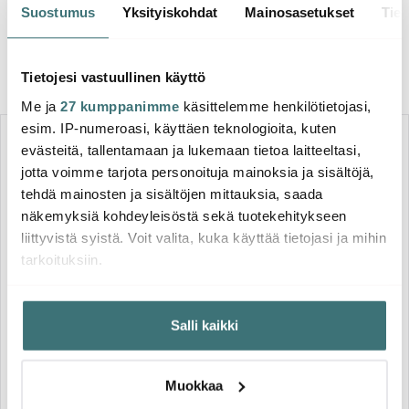
Suostumus
Yksityiskohdat
Mainosasetukset
Tiet
Vohveliraudat
Tietojesi vastuullinen käyttö
Me ja
27 kumppanimme
käsittelemme henkilötietojasi,
esim. IP-numeroasi, käyttäen teknologioita, kuten
HYVÄ DIILI
HYVÄ DIILI
evästeitä, tallentamaan ja lukemaan tietoa laitteeltasi,
jotta voimme tarjota personoituja mainoksia ja sisältöjä,
tehdä mainosten ja sisältöjen mittauksia, saada
näkemyksiä kohdeyleisöstä sekä tuotekehitykseen
liittyvistä syistä. Voit valita, kuka käyttää tietojasi ja mihin
tarkoituksiin.
Wilfa
Jos sallit, haluamme myös tehdä seuraavia:
Wilfa
Vohvelirauta WM-623 BELL
Salli kaikki
Kerätä tietoja maantieteellisestä sijainnistasi,
23 cm
Belgialainen Vohvelirauta
mahdollisesti muutaman metrin tarkkuudella
81.00 €
46.00 €
Tunnistaa laitteesi skannaamalla sen ominaispiirteitä
Muokkaa
Saatavilla
Saatavilla
aktiivisesti (sormenjäljen muodostaminen)