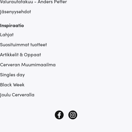
Valurautatakuu - Anders Petter
Jäsenyysehdot
Inspiraatio
Lahjat
Suosituimmat tuotteet
Artikkelit & Oppaat
Cerveran Muumimaailma
Singles day
Black Week
Joulu Cerveralla