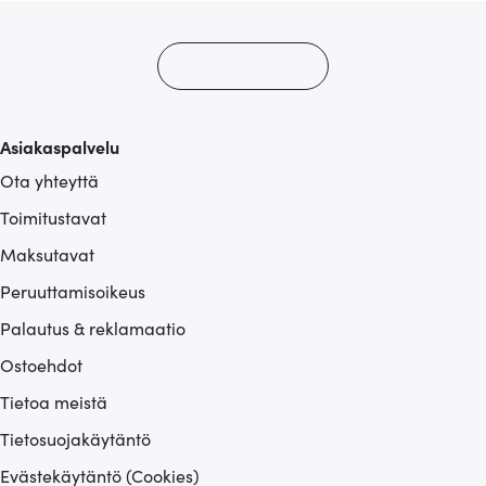
Asiakaspalvelu
Ota yhteyttä
Toimitustavat
Maksutavat
Peruuttamisoikeus
Palautus & reklamaatio
Ostoehdot
Tietoa meistä
Tietosuojakäytäntö
Evästekäytäntö (Cookies)