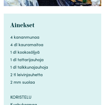
Ainekset
4 kananmunaa​​​​‌ ‍ ​‍​‍‌‍ ‌ ​‍‌‍‍‌‌‍‌ ‌‍‍‌‌‍ ‍​‍​‍​ ‍‍​‍​‍‌ ​ ‌‍​‌‌‍ ‍‌‍‍‌‌ ‌​‌ ‍‌​‍ ‍‌‍‍‌‌‍ ​‍​‍​‍ ​​‍​‍‌‍‍​‌ ​‍‌‍‌‌‌‍‌‍​‍​‍​ ‍‍​‍​‍‌‍‍​‌ ‌​‌ ‌​‌ ​​‌ ​ ​ ‍‍​‍ ​‍ ‌‍​ ‌‍ ‌‌ ​ ​‍ ‍‌‍​ ‌‍‌‌‌ ​‍‌ ‌‍‌‍‌‌‌ ​‍‌‍​‌​‍ ‍‌ ​ ‌‍‌‌​‍ ‌ ​​‌ ​‍‌‍ ‌‍‌​‌ ‌‌‌‍​ ‌ ‌​‌‍‍‌‌‍ ‌‍ ‍​‍ ‌‍‍‌‌‍ ‍‌ ‌​‌‍‌‌‌‍ ‍‌ ‌​​‍ ‌‍‌‌‌‍‌​‌‍‍‌‌ ‌​​‍ ‌‍ ‌‌‍ ‌‍‌​‌‍‌‌​ ‌‌ ​​‌ ​‍‌‍‌‌‌ ​ ‌‍‌‌‌‍ ‍‌ ‌​‌‍​‌‌ ‌​‌‍‍‌‌‍ ‌‍ ‍​ ‍ ‌‍‍‌‌‍‌​​ ‌‌‍‍‌​ ​‌​ ‍​‌‍ ‍​‍ ‍​ ​‌‌‍‌‍​ ​‌​ ‌‍‌‍‌‍​ ‌‍​ ‌​‌‍‌‌​‍ ‌‌‍‌​‌‍​‍​ ​​​ ​‍​‍ ‌​ ‌​​ ‍‌​ ​ ​ ‌ ​‍ ‌​ ‍‌‌‍‌‌​ ‌‌‌‍​‌​‍ ‌‌‍​ ​ ‌ ​ ‌‍‌‍​‌​ ​‍‌‍​ ‌‍‌‌​ ‍‌‌‍‌‍​ ‌​​ ‍‌​ ‍‌​‍ ‍‌‍‌‍‌‍‍‌​ ‍ ‌ ‌​‌ ‍‌‌ ​​‌‍‌‌​ ‌‌ ​​‌‍​‌‌‍‌ ‌‍‌‌​ ‍ ‌ ​​‌‍​‌‌ ‌​‌‍‍​​ ‌‌‍​‍‌‍ ​‌‍ ‌‍​ ‌‍‍ ‌ ​ ​‍‌‌​ ‌‌‌​​‍‌‌ ‌‍‍ ‌‍‌‌‌ ‍‌​‍‌‌​ ​ ‌​‌​​‍‌‌​ ​ ‌​‌​​‍‌‌​ ​‍​ ​‍​ ‌‍​ ‍‌​ ‌‍‌‍‌​​ ‌‌​ ‌‍​ ‌ ‌‍​‍​‍ ‌​ ‍​​ ​ ​ ‍​​ ‌‌​‍ ‌​ ‌​​ ‌‍​ ‌‌​ ‌​​‍ ‌​ ‍‌‌‍​ ‌‍‌​​ ‌‍​‍ ‌​ ​​‌‍‌​​ ‌‍‌‍​ ​ ​‍‌‍‌‌​ ​ ​ ‌ ​ ‌‍​ ​‍‌‍‌‌‌‍​‍​‍‌‌​ ​‍​ ​‍​‍‌‌​ ‌‌‌​‌​​‍ ‍‌‍​ ‌‍ ‌‍ ​‌ ‌‌‌‍ ‌‌‍ ‍‌ ​ ​‍‌‌​ ‌‌‌​​‍‌‌ ‌‍‍ ‌‍‌‌‌ ‍‌​‍‌‌​ ​ ‌​‌​​‍‌‌​ ​ ‌​‌​​‍‌‌​ ​‍​ ​‍​ ‍​‌‍​‍‌‍‌​​ ​​​ ‌ ​ ‍‌​ ‌ ‌‍‌‍‌‍‌​‌‍‌‍​ ‌​​ ‌‌​‍‌‌​ ​‍​ ​‍​‍‌‌​ ‌‌‌​‌​​‍ ‍‌‍‍‌‌ ‌​‌‍‌‌‌‍ ‌‌ ​ ​‍‌‌​ ‌‌‌​​‍​ ​​​‍‌‌​ ‌‌‌​‌​​ ‌‍​‍‌‍​‌‌ ​ ‌‍‌‌‌‌‌‌‌ ​‍‌‍ ​​ ‌‌‍‍​‌ ‌​‌ ‌​‌ ​​‌ ​ ​‍‌‌​ ​ ‌​​‌​‍‌‌​ ​‍‌​‌‍​‍‌‌​ ​‍‌​‌‍‌‍​ ‌‍ ‌‌ ​ ​‍ ‍‌‍​ ‌‍‌‌‌ ​‍‌ ‌‍‌‍‌‌‌ ​‍‌‍​‌​‍ ‍‌ ​ ‌‍‌‌​‍‌‍‌‍‍‌‌‍‌​​ ‌‌‍‍‌​ ​‌​ ‍​‌‍ ‍​‍ ‍​ ​‌‌‍‌‍​ ​‌​ ‌‍‌‍‌‍​ ‌‍​ ‌​‌‍‌‌​‍ ‌‌‍‌​‌‍​‍​ ​​​ ​‍​‍ ‌​ ‌​​ ‍‌​ ​ ​ ‌ ​‍ ‌​ ‍‌‌‍‌‌​ ‌‌‌‍​‌​‍ ‌‌‍​ ​ ‌ ​ ‌‍‌‍​‌​ ​‍‌‍​ ‌‍‌‌​ ‍‌‌‍‌‍​ ‌​​ ‍‌​ ‍‌​‍ ‍‌‍‌‍‌‍‍‌​‍‌‍‌ ‌​‌ ‍‌‌ ​​‌‍‌‌​ ‌‌ ​​‌‍​‌‌‍‌ ‌‍‌‌​‍‌‍‌ ​​‌‍​‌‌ ‌​‌‍‍​​ ‌‌‍​‍‌‍ ​‌‍ ‌‍​ ‌‍‍ ‌ ​ ​‍‌‌​ ‌‌‌​​‍‌‌ ‌‍‍ ‌‍‌‌‌ ‍‌​‍‌‌​ ​ ‌​‌​​‍‌‌​ ​ ‌​‌​​‍‌‌​ ​‍​ ​‍​ ‌‍​ ‍‌​ ‌‍‌‍‌​​ ‌‌​ ‌‍​ ‌ ‌‍​‍​‍ ‌​ ‍​​ ​ ​ ‍​​ ‌‌​‍ ‌​ ‌​​ ‌‍​ ‌‌​ ‌​​‍ ‌​ ‍‌‌‍​ ‌‍‌​​ ‌‍​‍ ‌​ ​​‌‍‌​​ ‌‍‌‍​ ​ ​‍‌‍‌‌​ ​ ​ ‌ ​ ‌‍​ ​‍‌‍‌‌‌‍​‍​‍‌‌​ ​‍​ ​‍​‍‌‌​ ‌‌‌​‌​​‍ ‍‌‍​ ‌‍ ‌‍ ​‌ ‌‌‌‍ ‌‌‍ ‍‌ ​ ​‍‌‌​ ‌‌‌​​‍‌‌ ‌‍‍ ‌‍‌‌‌ ‍‌​‍‌‌​ ​ ‌​‌​​‍‌‌​ ​ ‌​‌​​‍‌‌​ ​‍​ ​‍​ ‍​‌‍​‍‌‍‌​​ ​​​ ‌ ​ ‍‌​ ‌ ‌‍‌‍‌‍‌​‌‍‌‍​ ‌​​ ‌‌​‍‌‌​ ​‍​ ​‍​‍‌‌​ ‌‌‌​‌​​‍ ‍‌‍‍‌‌ ‌​‌‍‌‌‌‍ ‌‌ ​ ​‍‌‌​ ‌‌‌​​‍​ ​​​‍‌‌​ ‌‌‌​‌​​‍‌‍‌ ‌ ‌‍ ‌ ​‍‌‍‍ ‌ ​ ‌ ​​‌‍​‌‌‍​ ‌‍‌‌​ ‌‌ ​​‌ ​‍‌‍ ‌‍‌​‌ ‌‌‌‍​ ‌ ‌​‌‍‍‌‌‍ ‌‍ ‍​‍‌‍‌ ​​‌‍‌‌‌ ​‍‌ ​ ‌ ​​‌‍‌‌‌‍​ ‌ ‌​‌‍‍‌‌ ‌‍‌‍‌‌​ ‌‌ ​​‌ ‌‌‌‍​‍‌‍ ​‌‍‍‌‌ ​ ‌‍‍​‌‍‌‌‌‍‌​​‍​‍‌ ‌
4 dl kauramaitoa​​​​‌ ‍ ​‍​‍‌‍ ‌ ​‍‌‍‍‌‌‍‌ ‌‍‍‌‌‍ ‍​‍​‍​ ‍‍​‍​‍‌ ​ ‌‍​‌‌‍ ‍‌‍‍‌‌ ‌​‌ ‍‌​‍ ‍‌‍‍‌‌‍ ​‍​‍​‍ ​​‍​‍‌‍‍​‌ ​‍‌‍‌‌‌‍‌‍​‍​‍​ ‍‍​‍​‍‌‍‍​‌ ‌​‌ ‌​‌ ​​‌ ​ ​ ‍‍​‍ ​‍ ‌‍​ ‌‍ ‌‌ ​ ​‍ ‍‌‍​ ‌‍‌‌‌ ​‍‌ ‌‍‌‍‌‌‌ ​‍‌‍​‌​‍ ‍‌ ​ ‌‍‌‌​‍ ‌ ​​‌ ​‍‌‍ ‌‍‌​‌ ‌‌‌‍​ ‌ ‌​‌‍‍‌‌‍ ‌‍ ‍​‍ ‌‍‍‌‌‍ ‍‌ ‌​‌‍‌‌‌‍ ‍‌ ‌​​‍ ‌‍‌‌‌‍‌​‌‍‍‌‌ ‌​​‍ ‌‍ ‌‌‍ ‌‍‌​‌‍‌‌​ ‌‌ ​​‌ ​‍‌‍‌‌‌ ​ ‌‍‌‌‌‍ ‍‌ ‌​‌‍​‌‌ ‌​‌‍‍‌‌‍ ‌‍ ‍​ ‍ ‌‍‍‌‌‍‌​​ ‌‌‍‍‌​ ​‌​ ‍​‌‍ ‍​‍ ‍​ ​‌‌‍‌‍​ ​‌​ ‌‍‌‍‌‍​ ‌‍​ ‌​‌‍‌‌​‍ ‌‌‍‌​‌‍​‍​ ​​​ ​‍​‍ ‌​ ‌​​ ‍‌​ ​ ​ ‌ ​‍ ‌​ ‍‌‌‍‌‌​ ‌‌‌‍​‌​‍ ‌‌‍​ ​ ‌ ​ ‌‍‌‍​‌​ ​‍‌‍​ ‌‍‌‌​ ‍‌‌‍‌‍​ ‌​​ ‍‌​ ‍‌​‍ ‍‌‍‌‍‌‍‍‌​ ‍ ‌ ‌​‌ ‍‌‌ ​​‌‍‌‌​ ‌‌ ​​‌‍​‌‌‍‌ ‌‍‌‌​ ‍ ‌ ​​‌‍​‌‌ ‌​‌‍‍​​ ‌‌‍​‍‌‍ ​‌‍ ‌‍​ ‌‍‍ ‌ ​ ​‍‌‌​ ‌‌‌​​‍‌‌ ‌‍‍ ‌‍‌‌‌ ‍‌​‍‌‌​ ​ ‌​‌​​‍‌‌​ ​ ‌​‌​​‍‌‌​ ​‍​ ​‍​ ‌‍​ ‍‌​ ‌‍‌‍‌​​ ‌‌​ ‌‍​ ‌ ‌‍​‍​‍ ‌​ ‍​​ ​ ​ ‍​​ ‌‌​‍ ‌​ ‌​​ ‌‍​ ‌‌​ ‌​​‍ ‌​ ‍‌‌‍​ ‌‍‌​​ ‌‍​‍ ‌​ ​​‌‍‌​​ ‌‍‌‍​ ​ ​‍‌‍‌‌​ ​ ​ ‌ ​ ‌‍​ ​‍‌‍‌‌‌‍​‍​‍‌‌​ ​‍​ ​‍​‍‌‌​ ‌‌‌​‌​​‍ ‍‌‍​ ‌‍ ‌‍ ​‌ ‌‌‌‍ ‌‌‍ ‍‌ ​ ​‍‌‌​ ‌‌‌​​‍‌‌ ‌‍‍ ‌‍‌‌‌ ‍‌​‍‌‌​ ​ ‌​‌​​‍‌‌​ ​ ‌​‌​​‍‌‌​ ​‍​ ​‍​ ‍​‌‍​‍‌‍‌​​ ​​​ ‌ ​ ‍‌​ ‌ ‌‍‌‍‌‍‌​‌‍‌‍​ ‌​​ ‌‌​‍‌‌​ ​‍​ ​‍​‍‌‌​ ‌‌‌​‌​​‍ ‍‌‍‍‌‌ ‌​‌‍‌‌‌‍ ‌‌ ​ ​‍‌‌​ ‌‌‌​​‍​ ​‌​‍‌‌​ ‌‌‌​‌​​ ‌‍​‍‌‍​‌‌ ​ ‌‍‌‌‌‌‌‌‌ ​‍‌‍ ​​ ‌‌‍‍​‌ ‌​‌ ‌​‌ ​​‌ ​ ​‍‌‌​ ​ ‌​​‌​‍‌‌​ ​‍‌​‌‍​‍‌‌​ ​‍‌​‌‍‌‍​ ‌‍ ‌‌ ​ ​‍ ‍‌‍​ ‌‍‌‌‌ ​‍‌ ‌‍‌‍‌‌‌ ​‍‌‍​‌​‍ ‍‌ ​ ‌‍‌‌​‍‌‍‌‍‍‌‌‍‌​​ ‌‌‍‍‌​ ​‌​ ‍​‌‍ ‍​‍ ‍​ ​‌‌‍‌‍​ ​‌​ ‌‍‌‍‌‍​ ‌‍​ ‌​‌‍‌‌​‍ ‌‌‍‌​‌‍​‍​ ​​​ ​‍​‍ ‌​ ‌​​ ‍‌​ ​ ​ ‌ ​‍ ‌​ ‍‌‌‍‌‌​ ‌‌‌‍​‌​‍ ‌‌‍​ ​ ‌ ​ ‌‍‌‍​‌​ ​‍‌‍​ ‌‍‌‌​ ‍‌‌‍‌‍​ ‌​​ ‍‌​ ‍‌​‍ ‍‌‍‌‍‌‍‍‌​‍‌‍‌ ‌​‌ ‍‌‌ ​​‌‍‌‌​ ‌‌ ​​‌‍​‌‌‍‌ ‌‍‌‌​‍‌‍‌ ​​‌‍​‌‌ ‌​‌‍‍​​ ‌‌‍​‍‌‍ ​‌‍ ‌‍​ ‌‍‍ ‌ ​ ​‍‌‌​ ‌‌‌​​‍‌‌ ‌‍‍ ‌‍‌‌‌ ‍‌​‍‌‌​ ​ ‌​‌​​‍‌‌​ ​ ‌​‌​​‍‌‌​ ​‍​ ​‍​ ‌‍​ ‍‌​ ‌‍‌‍‌​​ ‌‌​ ‌‍​ ‌ ‌‍​‍​‍ ‌​ ‍​​ ​ ​ ‍​​ ‌‌​‍ ‌​ ‌​​ ‌‍​ ‌‌​ ‌​​‍ ‌​ ‍‌‌‍​ ‌‍‌​​ ‌‍​‍ ‌​ ​​‌‍‌​​ ‌‍‌‍​ ​ ​‍‌‍‌‌​ ​ ​ ‌ ​ ‌‍​ ​‍‌‍‌‌‌‍​‍​‍‌‌​ ​‍​ ​‍​‍‌‌​ ‌‌‌​‌​​‍ ‍‌‍​ ‌‍ ‌‍ ​‌ ‌‌‌‍ ‌‌‍ ‍‌ ​ ​‍‌‌​ ‌‌‌​​‍‌‌ ‌‍‍ ‌‍‌‌‌ ‍‌​‍‌‌​ ​ ‌​‌​​‍‌‌​ ​ ‌​‌​​‍‌‌​ ​‍​ ​‍​ ‍​‌‍​‍‌‍‌​​ ​​​ ‌ ​ ‍‌​ ‌ ‌‍‌‍‌‍‌​‌‍‌‍​ ‌​​ ‌‌​‍‌‌​ ​‍​ ​‍​‍‌‌​ ‌‌‌​‌​​‍ ‍‌‍‍‌‌ ‌​‌‍‌‌‌‍ ‌‌ ​ ​‍‌‌​ ‌‌‌​​‍​ ​‌​‍‌‌​ ‌‌‌​‌​​‍‌‍‌ ‌ ‌‍ ‌ ​‍‌‍‍ ‌ ​ ‌ ​​‌‍​‌‌‍​ ‌‍‌‌​ ‌‌ ​​‌ ​‍‌‍ ‌‍‌​‌ ‌‌‌‍​ ‌ ‌​‌‍‍‌‌‍ ‌‍ ‍​‍‌‍‌ ​​‌‍‌‌‌ ​‍‌ ​ ‌ ​​‌‍‌‌‌‍​ ‌ ‌​‌‍‍‌‌ ‌‍‌‍‌‌​ ‌‌ ​​‌ ‌‌‌‍​‍‌‍ ​‌‍‍‌‌ ​ ‌‍‍​‌‍‌‌‌‍‌​​‍​‍‌ ‌
1 dl kookosöljyä​​​​‌ ‍ ​‍​‍‌‍ ‌ ​‍‌‍‍‌‌‍‌ ‌‍‍‌‌‍ ‍​‍​‍​ ‍‍​‍​‍‌ ​ ‌‍​‌‌‍ ‍‌‍‍‌‌ ‌​‌ ‍‌​‍ ‍‌‍‍‌‌‍ ​‍​‍​‍ ​​‍​‍‌‍‍​‌ ​‍‌‍‌‌‌‍‌‍​‍​‍​ ‍‍​‍​‍‌‍‍​‌ ‌​‌ ‌​‌ ​​‌ ​ ​ ‍‍​‍ ​‍ ‌‍​ ‌‍ ‌‌ ​ ​‍ ‍‌‍​ ‌‍‌‌‌ ​‍‌ ‌‍‌‍‌‌‌ ​‍‌‍​‌​‍ ‍‌ ​ ‌‍‌‌​‍ ‌ ​​‌ ​‍‌‍ ‌‍‌​‌ ‌‌‌‍​ ‌ ‌​‌‍‍‌‌‍ ‌‍ ‍​‍ ‌‍‍‌‌‍ ‍‌ ‌​‌‍‌‌‌‍ ‍‌ ‌​​‍ ‌‍‌‌‌‍‌​‌‍‍‌‌ ‌​​‍ ‌‍ ‌‌‍ ‌‍‌​‌‍‌‌​ ‌‌ ​​‌ ​‍‌‍‌‌‌ ​ ‌‍‌‌‌‍ ‍‌ ‌​‌‍​‌‌ ‌​‌‍‍‌‌‍ ‌‍ ‍​ ‍ ‌‍‍‌‌‍‌​​ ‌‌‍‍‌​ ​‌​ ‍​‌‍ ‍​‍ ‍​ ​‌‌‍‌‍​ ​‌​ ‌‍‌‍‌‍​ ‌‍​ ‌​‌‍‌‌​‍ ‌‌‍‌​‌‍​‍​ ​​​ ​‍​‍ ‌​ ‌​​ ‍‌​ ​ ​ ‌ ​‍ ‌​ ‍‌‌‍‌‌​ ‌‌‌‍​‌​‍ ‌‌‍​ ​ ‌ ​ ‌‍‌‍​‌​ ​‍‌‍​ ‌‍‌‌​ ‍‌‌‍‌‍​ ‌​​ ‍‌​ ‍‌​‍ ‍‌‍‌‍‌‍‍‌​ ‍ ‌ ‌​‌ ‍‌‌ ​​‌‍‌‌​ ‌‌ ​​‌‍​‌‌‍‌ ‌‍‌‌​ ‍ ‌ ​​‌‍​‌‌ ‌​‌‍‍​​ ‌‌‍​‍‌‍ ​‌‍ ‌‍​ ‌‍‍ ‌ ​ ​‍‌‌​ ‌‌‌​​‍‌‌ ‌‍‍ ‌‍‌‌‌ ‍‌​‍‌‌​ ​ ‌​‌​​‍‌‌​ ​ ‌​‌​​‍‌‌​ ​‍​ ​‍​ ‌‍​ ‍‌​ ‌‍‌‍‌​​ ‌‌​ ‌‍​ ‌ ‌‍​‍​‍ ‌​ ‍​​ ​ ​ ‍​​ ‌‌​‍ ‌​ ‌​​ ‌‍​ ‌‌​ ‌​​‍ ‌​ ‍‌‌‍​ ‌‍‌​​ ‌‍​‍ ‌​ ​​‌‍‌​​ ‌‍‌‍​ ​ ​‍‌‍‌‌​ ​ ​ ‌ ​ ‌‍​ ​‍‌‍‌‌‌‍​‍​‍‌‌​ ​‍​ ​‍​‍‌‌​ ‌‌‌​‌​​‍ ‍‌‍​ ‌‍ ‌‍ ​‌ ‌‌‌‍ ‌‌‍ ‍‌ ​ ​‍‌‌​ ‌‌‌​​‍‌‌ ‌‍‍ ‌‍‌‌‌ ‍‌​‍‌‌​ ​ ‌​‌​​‍‌‌​ ​ ‌​‌​​‍‌‌​ ​‍​ ​‍​ ‍​‌‍​‍‌‍‌​​ ​​​ ‌ ​ ‍‌​ ‌ ‌‍‌‍‌‍‌​‌‍‌‍​ ‌​​ ‌‌​‍‌‌​ ​‍​ ​‍​‍‌‌​ ‌‌‌​‌​​‍ ‍‌‍‍‌‌ ‌​‌‍‌‌‌‍ ‌‌ ​ ​‍‌‌​ ‌‌‌​​‍​ ​‍​‍‌‌​ ‌‌‌​‌​​ ‌‍​‍‌‍​‌‌ ​ ‌‍‌‌‌‌‌‌‌ ​‍‌‍ ​​ ‌‌‍‍​‌ ‌​‌ ‌​‌ ​​‌ ​ ​‍‌‌​ ​ ‌​​‌​‍‌‌​ ​‍‌​‌‍​‍‌‌​ ​‍‌​‌‍‌‍​ ‌‍ ‌‌ ​ ​‍ ‍‌‍​ ‌‍‌‌‌ ​‍‌ ‌‍‌‍‌‌‌ ​‍‌‍​‌​‍ ‍‌ ​ ‌‍‌‌​‍‌‍‌‍‍‌‌‍‌​​ ‌‌‍‍‌​ ​‌​ ‍​‌‍ ‍​‍ ‍​ ​‌‌‍‌‍​ ​‌​ ‌‍‌‍‌‍​ ‌‍​ ‌​‌‍‌‌​‍ ‌‌‍‌​‌‍​‍​ ​​​ ​‍​‍ ‌​ ‌​​ ‍‌​ ​ ​ ‌ ​‍ ‌​ ‍‌‌‍‌‌​ ‌‌‌‍​‌​‍ ‌‌‍​ ​ ‌ ​ ‌‍‌‍​‌​ ​‍‌‍​ ‌‍‌‌​ ‍‌‌‍‌‍​ ‌​​ ‍‌​ ‍‌​‍ ‍‌‍‌‍‌‍‍‌​‍‌‍‌ ‌​‌ ‍‌‌ ​​‌‍‌‌​ ‌‌ ​​‌‍​‌‌‍‌ ‌‍‌‌​‍‌‍‌ ​​‌‍​‌‌ ‌​‌‍‍​​ ‌‌‍​‍‌‍ ​‌‍ ‌‍​ ‌‍‍ ‌ ​ ​‍‌‌​ ‌‌‌​​‍‌‌ ‌‍‍ ‌‍‌‌‌ ‍‌​‍‌‌​ ​ ‌​‌​​‍‌‌​ ​ ‌​‌​​‍‌‌​ ​‍​ ​‍​ ‌‍​ ‍‌​ ‌‍‌‍‌​​ ‌‌​ ‌‍​ ‌ ‌‍​‍​‍ ‌​ ‍​​ ​ ​ ‍​​ ‌‌​‍ ‌​ ‌​​ ‌‍​ ‌‌​ ‌​​‍ ‌​ ‍‌‌‍​ ‌‍‌​​ ‌‍​‍ ‌​ ​​‌‍‌​​ ‌‍‌‍​ ​ ​‍‌‍‌‌​ ​ ​ ‌ ​ ‌‍​ ​‍‌‍‌‌‌‍​‍​‍‌‌​ ​‍​ ​‍​‍‌‌​ ‌‌‌​‌​​‍ ‍‌‍​ ‌‍ ‌‍ ​‌ ‌‌‌‍ ‌‌‍ ‍‌ ​ ​‍‌‌​ ‌‌‌​​‍‌‌ ‌‍‍ ‌‍‌‌‌ ‍‌​‍‌‌​ ​ ‌​‌​​‍‌‌​ ​ ‌​‌​​‍‌‌​ ​‍​ ​‍​ ‍​‌‍​‍‌‍‌​​ ​​​ ‌ ​ ‍‌​ ‌ ‌‍‌‍‌‍‌​‌‍‌‍​ ‌​​ ‌‌​‍‌‌​ ​‍​ ​‍​‍‌‌​ ‌‌‌​‌​​‍ ‍‌‍‍‌‌ ‌​‌‍‌‌‌‍ ‌‌ ​ ​‍‌‌​ ‌‌‌​​‍​ ​‍​‍‌‌​ ‌‌‌​‌​​‍‌‍‌ ‌ ‌‍ ‌ ​‍‌‍‍ ‌ ​ ‌ ​​‌‍​‌‌‍​ ‌‍‌‌​ ‌‌ ​​‌ ​‍‌‍ ‌‍‌​‌ ‌‌‌‍​ ‌ ‌​‌‍‍‌‌‍ ‌‍ ‍​‍‌‍‌ ​​‌‍‌‌‌ ​‍‌ ​ ‌ ​​‌‍‌‌‌‍​ ‌ ‌​‌‍‍‌‌ ‌‍‌‍‌‌​ ‌‌ ​​‌ ‌‌‌‍​‍‌‍ ​‌‍‍‌‌ ​ ‌‍‍​‌‍‌‌‌‍‌​​‍​‍‌ ‌
1 dl tattarijauhoja​​​​‌ ‍ ​‍​‍‌‍ ‌ ​‍‌‍‍‌‌‍‌ ‌‍‍‌‌‍ ‍​‍​‍​ ‍‍​‍​‍‌ ​ ‌‍​‌‌‍ ‍‌‍‍‌‌ ‌​‌ ‍‌​‍ ‍‌‍‍‌‌‍ ​‍​‍​‍ ​​‍​‍‌‍‍​‌ ​‍‌‍‌‌‌‍‌‍​‍​‍​ ‍‍​‍​‍‌‍‍​‌ ‌​‌ ‌​‌ ​​‌ ​ ​ ‍‍​‍ ​‍ ‌‍​ ‌‍ ‌‌ ​ ​‍ ‍‌‍​ ‌‍‌‌‌ ​‍‌ ‌‍‌‍‌‌‌ ​‍‌‍​‌​‍ ‍‌ ​ ‌‍‌‌​‍ ‌ ​​‌ ​‍‌‍ ‌‍‌​‌ ‌‌‌‍​ ‌ ‌​‌‍‍‌‌‍ ‌‍ ‍​‍ ‌‍‍‌‌‍ ‍‌ ‌​‌‍‌‌‌‍ ‍‌ ‌​​‍ ‌‍‌‌‌‍‌​‌‍‍‌‌ ‌​​‍ ‌‍ ‌‌‍ ‌‍‌​‌‍‌‌​ ‌‌ ​​‌ ​‍‌‍‌‌‌ ​ ‌‍‌‌‌‍ ‍‌ ‌​‌‍​‌‌ ‌​‌‍‍‌‌‍ ‌‍ ‍​ ‍ ‌‍‍‌‌‍‌​​ ‌‌‍‍‌​ ​‌​ ‍​‌‍ ‍​‍ ‍​ ​‌‌‍‌‍​ ​‌​ ‌‍‌‍‌‍​ ‌‍​ ‌​‌‍‌‌​‍ ‌‌‍‌​‌‍​‍​ ​​​ ​‍​‍ ‌​ ‌​​ ‍‌​ ​ ​ ‌ ​‍ ‌​ ‍‌‌‍‌‌​ ‌‌‌‍​‌​‍ ‌‌‍​ ​ ‌ ​ ‌‍‌‍​‌​ ​‍‌‍​ ‌‍‌‌​ ‍‌‌‍‌‍​ ‌​​ ‍‌​ ‍‌​‍ ‍‌‍‌‍‌‍‍‌​ ‍ ‌ ‌​‌ ‍‌‌ ​​‌‍‌‌​ ‌‌ ​​‌‍​‌‌‍‌ ‌‍‌‌​ ‍ ‌ ​​‌‍​‌‌ ‌​‌‍‍​​ ‌‌‍​‍‌‍ ​‌‍ ‌‍​ ‌‍‍ ‌ ​ ​‍‌‌​ ‌‌‌​​‍‌‌ ‌‍‍ ‌‍‌‌‌ ‍‌​‍‌‌​ ​ ‌​‌​​‍‌‌​ ​ ‌​‌​​‍‌‌​ ​‍​ ​‍​ ‌‍​ ‍‌​ ‌‍‌‍‌​​ ‌‌​ ‌‍​ ‌ ‌‍​‍​‍ ‌​ ‍​​ ​ ​ ‍​​ ‌‌​‍ ‌​ ‌​​ ‌‍​ ‌‌​ ‌​​‍ ‌​ ‍‌‌‍​ ‌‍‌​​ ‌‍​‍ ‌​ ​​‌‍‌​​ ‌‍‌‍​ ​ ​‍‌‍‌‌​ ​ ​ ‌ ​ ‌‍​ ​‍‌‍‌‌‌‍​‍​‍‌‌​ ​‍​ ​‍​‍‌‌​ ‌‌‌​‌​​‍ ‍‌‍​ ‌‍ ‌‍ ​‌ ‌‌‌‍ ‌‌‍ ‍‌ ​ ​‍‌‌​ ‌‌‌​​‍‌‌ ‌‍‍ ‌‍‌‌‌ ‍‌​‍‌‌​ ​ ‌​‌​​‍‌‌​ ​ ‌​‌​​‍‌‌​ ​‍​ ​‍​ ‍​‌‍​‍‌‍‌​​ ​​​ ‌ ​ ‍‌​ ‌ ‌‍‌‍‌‍‌​‌‍‌‍​ ‌​​ ‌‌​‍‌‌​ ​‍​ ​‍​‍‌‌​ ‌‌‌​‌​​‍ ‍‌‍‍‌‌ ‌​‌‍‌‌‌‍ ‌‌ ​ ​‍‌‌​ ‌‌‌​​‍​ ​ ​‍‌‌​ ‌‌‌​‌​​ ‌‍​‍‌‍​‌‌ ​ ‌‍‌‌‌‌‌‌‌ ​‍‌‍ ​​ ‌‌‍‍​‌ ‌​‌ ‌​‌ ​​‌ ​ ​‍‌‌​ ​ ‌​​‌​‍‌‌​ ​‍‌​‌‍​‍‌‌​ ​‍‌​‌‍‌‍​ ‌‍ ‌‌ ​ ​‍ ‍‌‍​ ‌‍‌‌‌ ​‍‌ ‌‍‌‍‌‌‌ ​‍‌‍​‌​‍ ‍‌ ​ ‌‍‌‌​‍‌‍‌‍‍‌‌‍‌​​ ‌‌‍‍‌​ ​‌​ ‍​‌‍ ‍​‍ ‍​ ​‌‌‍‌‍​ ​‌​ ‌‍‌‍‌‍​ ‌‍​ ‌​‌‍‌‌​‍ ‌‌‍‌​‌‍​‍​ ​​​ ​‍​‍ ‌​ ‌​​ ‍‌​ ​ ​ ‌ ​‍ ‌​ ‍‌‌‍‌‌​ ‌‌‌‍​‌​‍ ‌‌‍​ ​ ‌ ​ ‌‍‌‍​‌​ ​‍‌‍​ ‌‍‌‌​ ‍‌‌‍‌‍​ ‌​​ ‍‌​ ‍‌​‍ ‍‌‍‌‍‌‍‍‌​‍‌‍‌ ‌​‌ ‍‌‌ ​​‌‍‌‌​ ‌‌ ​​‌‍​‌‌‍‌ ‌‍‌‌​‍‌‍‌ ​​‌‍​‌‌ ‌​‌‍‍​​ ‌‌‍​‍‌‍ ​‌‍ ‌‍​ ‌‍‍ ‌ ​ ​‍‌‌​ ‌‌‌​​‍‌‌ ‌‍‍ ‌‍‌‌‌ ‍‌​‍‌‌​ ​ ‌​‌​​‍‌‌​ ​ ‌​‌​​‍‌‌​ ​‍​ ​‍​ ‌‍​ ‍‌​ ‌‍‌‍‌​​ ‌‌​ ‌‍​ ‌ ‌‍​‍​‍ ‌​ ‍​​ ​ ​ ‍​​ ‌‌​‍ ‌​ ‌​​ ‌‍​ ‌‌​ ‌​​‍ ‌​ ‍‌‌‍​ ‌‍‌​​ ‌‍​‍ ‌​ ​​‌‍‌​​ ‌‍‌‍​ ​ ​‍‌‍‌‌​ ​ ​ ‌ ​ ‌‍​ ​‍‌‍‌‌‌‍​‍​‍‌‌​ ​‍​ ​‍​‍‌‌​ ‌‌‌​‌​​‍ ‍‌‍​ ‌‍ ‌‍ ​‌ ‌‌‌‍ ‌‌‍ ‍‌ ​ ​‍‌‌​ ‌‌‌​​‍‌‌ ‌‍‍ ‌‍‌‌‌ ‍‌​‍‌‌​ ​ ‌​‌​​‍‌‌​ ​ ‌​‌​​‍‌‌​ ​‍​ ​‍​ ‍​‌‍​‍‌‍‌​​ ​​​ ‌ ​ ‍‌​ ‌ ‌‍‌‍‌‍‌​‌‍‌‍​ ‌​​ ‌‌​‍‌‌​ ​‍​ ​‍​‍‌‌​ ‌‌‌​‌​​‍ ‍‌‍‍‌‌ ‌​‌‍‌‌‌‍ ‌‌ ​ ​‍‌‌​ ‌‌‌​​‍​ ​ ​‍‌‌​ ‌‌‌​‌​​‍‌‍‌ ‌ ‌‍ ‌ ​‍‌‍‍ ‌ ​ ‌ ​​‌‍​‌‌‍​ ‌‍‌‌​ ‌‌ ​​‌ ​‍‌‍ ‌‍‌​‌ ‌‌‌‍​ ‌ ‌​‌‍‍‌‌‍ ‌‍ ‍​‍‌‍‌ ​​‌‍‌‌‌ ​‍‌ ​ ‌ ​​‌‍‌‌‌‍​ ‌ ‌​‌‍‍‌‌ ‌‍‌‍‌‌​ ‌‌ ​​‌ ‌‌‌‍​‍‌‍ ​‌‍‍‌‌ ​ ‌‍‍​‌‍‌‌‌‍‌​​‍​‍‌ ‌
1 dl talkkunajauhoja​​​​‌ ‍ ​‍​‍‌‍ ‌ ​‍‌‍‍‌‌‍‌ ‌‍‍‌‌‍ ‍​‍​‍​ ‍‍​‍​‍‌ ​ ‌‍​‌‌‍ ‍‌‍‍‌‌ ‌​‌ ‍‌​‍ ‍‌‍‍‌‌‍ ​‍​‍​‍ ​​‍​‍‌‍‍​‌ ​‍‌‍‌‌‌‍‌‍​‍​‍​ ‍‍​‍​‍‌‍‍​‌ ‌​‌ ‌​‌ ​​‌ ​ ​ ‍‍​‍ ​‍ ‌‍​ ‌‍ ‌‌ ​ ​‍ ‍‌‍​ ‌‍‌‌‌ ​‍‌ ‌‍‌‍‌‌‌ ​‍‌‍​‌​‍ ‍‌ ​ ‌‍‌‌​‍ ‌ ​​‌ ​‍‌‍ ‌‍‌​‌ ‌‌‌‍​ ‌ ‌​‌‍‍‌‌‍ ‌‍ ‍​‍ ‌‍‍‌‌‍ ‍‌ ‌​‌‍‌‌‌‍ ‍‌ ‌​​‍ ‌‍‌‌‌‍‌​‌‍‍‌‌ ‌​​‍ ‌‍ ‌‌‍ ‌‍‌​‌‍‌‌​ ‌‌ ​​‌ ​‍‌‍‌‌‌ ​ ‌‍‌‌‌‍ ‍‌ ‌​‌‍​‌‌ ‌​‌‍‍‌‌‍ ‌‍ ‍​ ‍ ‌‍‍‌‌‍‌​​ ‌‌‍‍‌​ ​‌​ ‍​‌‍ ‍​‍ ‍​ ​‌‌‍‌‍​ ​‌​ ‌‍‌‍‌‍​ ‌‍​ ‌​‌‍‌‌​‍ ‌‌‍‌​‌‍​‍​ ​​​ ​‍​‍ ‌​ ‌​​ ‍‌​ ​ ​ ‌ ​‍ ‌​ ‍‌‌‍‌‌​ ‌‌‌‍​‌​‍ ‌‌‍​ ​ ‌ ​ ‌‍‌‍​‌​ ​‍‌‍​ ‌‍‌‌​ ‍‌‌‍‌‍​ ‌​​ ‍‌​ ‍‌​‍ ‍‌‍‌‍‌‍‍‌​ ‍ ‌ ‌​‌ ‍‌‌ ​​‌‍‌‌​ ‌‌ ​​‌‍​‌‌‍‌ ‌‍‌‌​ ‍ ‌ ​​‌‍​‌‌ ‌​‌‍‍​​ ‌‌‍​‍‌‍ ​‌‍ ‌‍​ ‌‍‍ ‌ ​ ​‍‌‌​ ‌‌‌​​‍‌‌ ‌‍‍ ‌‍‌‌‌ ‍‌​‍‌‌​ ​ ‌​‌​​‍‌‌​ ​ ‌​‌​​‍‌‌​ ​‍​ ​‍​ ‌‍​ ‍‌​ ‌‍‌‍‌​​ ‌‌​ ‌‍​ ‌ ‌‍​‍​‍ ‌​ ‍​​ ​ ​ ‍​​ ‌‌​‍ ‌​ ‌​​ ‌‍​ ‌‌​ ‌​​‍ ‌​ ‍‌‌‍​ ‌‍‌​​ ‌‍​‍ ‌​ ​​‌‍‌​​ ‌‍‌‍​ ​ ​‍‌‍‌‌​ ​ ​ ‌ ​ ‌‍​ ​‍‌‍‌‌‌‍​‍​‍‌‌​ ​‍​ ​‍​‍‌‌​ ‌‌‌​‌​​‍ ‍‌‍​ ‌‍ ‌‍ ​‌ ‌‌‌‍ ‌‌‍ ‍‌ ​ ​‍‌‌​ ‌‌‌​​‍‌‌ ‌‍‍ ‌‍‌‌‌ ‍‌​‍‌‌​ ​ ‌​‌​​‍‌‌​ ​ ‌​‌​​‍‌‌​ ​‍​ ​‍​ ‍​‌‍​‍‌‍‌​​ ​​​ ‌ ​ ‍‌​ ‌ ‌‍‌‍‌‍‌​‌‍‌‍​ ‌​​ ‌‌​‍‌‌​ ​‍​ ​‍​‍‌‌​ ‌‌‌​‌​​‍ ‍‌‍‍‌‌ ‌​‌‍‌‌‌‍ ‌‌ ​ ​‍‌‌​ ‌‌‌​​‍​ ‌​​‍‌‌​ ‌‌‌​‌​​ ‌‍​‍‌‍​‌‌ ​ ‌‍‌‌‌‌‌‌‌ ​‍‌‍ ​​ ‌‌‍‍​‌ ‌​‌ ‌​‌ ​​‌ ​ ​‍‌‌​ ​ ‌​​‌​‍‌‌​ ​‍‌​‌‍​‍‌‌​ ​‍‌​‌‍‌‍​ ‌‍ ‌‌ ​ ​‍ ‍‌‍​ ‌‍‌‌‌ ​‍‌ ‌‍‌‍‌‌‌ ​‍‌‍​‌​‍ ‍‌ ​ ‌‍‌‌​‍‌‍‌‍‍‌‌‍‌​​ ‌‌‍‍‌​ ​‌​ ‍​‌‍ ‍​‍ ‍​ ​‌‌‍‌‍​ ​‌​ ‌‍‌‍‌‍​ ‌‍​ ‌​‌‍‌‌​‍ ‌‌‍‌​‌‍​‍​ ​​​ ​‍​‍ ‌​ ‌​​ ‍‌​ ​ ​ ‌ ​‍ ‌​ ‍‌‌‍‌‌​ ‌‌‌‍​‌​‍ ‌‌‍​ ​ ‌ ​ ‌‍‌‍​‌​ ​‍‌‍​ ‌‍‌‌​ ‍‌‌‍‌‍​ ‌​​ ‍‌​ ‍‌​‍ ‍‌‍‌‍‌‍‍‌​‍‌‍‌ ‌​‌ ‍‌‌ ​​‌‍‌‌​ ‌‌ ​​‌‍​‌‌‍‌ ‌‍‌‌​‍‌‍‌ ​​‌‍​‌‌ ‌​‌‍‍​​ ‌‌‍​‍‌‍ ​‌‍ ‌‍​ ‌‍‍ ‌ ​ ​‍‌‌​ ‌‌‌​​‍‌‌ ‌‍‍ ‌‍‌‌‌ ‍‌​‍‌‌​ ​ ‌​‌​​‍‌‌​ ​ ‌​‌​​‍‌‌​ ​‍​ ​‍​ ‌‍​ ‍‌​ ‌‍‌‍‌​​ ‌‌​ ‌‍​ ‌ ‌‍​‍​‍ ‌​ ‍​​ ​ ​ ‍​​ ‌‌​‍ ‌​ ‌​​ ‌‍​ ‌‌​ ‌​​‍ ‌​ ‍‌‌‍​ ‌‍‌​​ ‌‍​‍ ‌​ ​​‌‍‌​​ ‌‍‌‍​ ​ ​‍‌‍‌‌​ ​ ​ ‌ ​ ‌‍​ ​‍‌‍‌‌‌‍​‍​‍‌‌​ ​‍​ ​‍​‍‌‌​ ‌‌‌​‌​​‍ ‍‌‍​ ‌‍ ‌‍ ​‌ ‌‌‌‍ ‌‌‍ ‍‌ ​ ​‍‌‌​ ‌‌‌​​‍‌‌ ‌‍‍ ‌‍‌‌‌ ‍‌​‍‌‌​ ​ ‌​‌​​‍‌‌​ ​ ‌​‌​​‍‌‌​ ​‍​ ​‍​ ‍​‌‍​‍‌‍‌​​ ​​​ ‌ ​ ‍‌​ ‌ ‌‍‌‍‌‍‌​‌‍‌‍​ ‌​​ ‌‌​‍‌‌​ ​‍​ ​‍​‍‌‌​ ‌‌‌​‌​​‍ ‍‌‍‍‌‌ ‌​‌‍‌‌‌‍ ‌‌ ​ ​‍‌‌​ ‌‌‌​​‍​ ‌​​‍‌‌​ ‌‌‌​‌​​‍‌‍‌ ‌ ‌‍ ‌ ​‍‌‍‍ ‌ ​ ‌ ​​‌‍​‌‌‍​ ‌‍‌‌​ ‌‌ ​​‌ ​‍‌‍ ‌‍‌​‌ ‌‌‌‍​ ‌ ‌​‌‍‍‌‌‍ ‌‍ ‍​‍‌‍‌ ​​‌‍‌‌‌ ​‍‌ ​ ‌ ​​‌‍‌‌‌‍​ ‌ ‌​‌‍‍‌‌ ‌‍‌‍‌‌​ ‌‌ ​​‌ ‌‌‌‍​‍‌‍ ​‌‍‍‌‌ ​ ‌‍‍​‌‍‌‌‌‍‌​​‍​‍‌ ‌
2 tl leivinjauhetta​​​​‌ ‍ ​‍​‍‌‍ ‌ ​‍‌‍‍‌‌‍‌ ‌‍‍‌‌‍ ‍​‍​‍​ ‍‍​‍​‍‌ ​ ‌‍​‌‌‍ ‍‌‍‍‌‌ ‌​‌ ‍‌​‍ ‍‌‍‍‌‌‍ ​‍​‍​‍ ​​‍​‍‌‍‍​‌ ​‍‌‍‌‌‌‍‌‍​‍​‍​ ‍‍​‍​‍‌‍‍​‌ ‌​‌ ‌​‌ ​​‌ ​ ​ ‍‍​‍ ​‍ ‌‍​ ‌‍ ‌‌ ​ ​‍ ‍‌‍​ ‌‍‌‌‌ ​‍‌ ‌‍‌‍‌‌‌ ​‍‌‍​‌​‍ ‍‌ ​ ‌‍‌‌​‍ ‌ ​​‌ ​‍‌‍ ‌‍‌​‌ ‌‌‌‍​ ‌ ‌​‌‍‍‌‌‍ ‌‍ ‍​‍ ‌‍‍‌‌‍ ‍‌ ‌​‌‍‌‌‌‍ ‍‌ ‌​​‍ ‌‍‌‌‌‍‌​‌‍‍‌‌ ‌​​‍ ‌‍ ‌‌‍ ‌‍‌​‌‍‌‌​ ‌‌ ​​‌ ​‍‌‍‌‌‌ ​ ‌‍‌‌‌‍ ‍‌ ‌​‌‍​‌‌ ‌​‌‍‍‌‌‍ ‌‍ ‍​ ‍ ‌‍‍‌‌‍‌​​ ‌‌‍‍‌​ ​‌​ ‍​‌‍ ‍​‍ ‍​ ​‌‌‍‌‍​ ​‌​ ‌‍‌‍‌‍​ ‌‍​ ‌​‌‍‌‌​‍ ‌‌‍‌​‌‍​‍​ ​​​ ​‍​‍ ‌​ ‌​​ ‍‌​ ​ ​ ‌ ​‍ ‌​ ‍‌‌‍‌‌​ ‌‌‌‍​‌​‍ ‌‌‍​ ​ ‌ ​ ‌‍‌‍​‌​ ​‍‌‍​ ‌‍‌‌​ ‍‌‌‍‌‍​ ‌​​ ‍‌​ ‍‌​‍ ‍‌‍‌‍‌‍‍‌​ ‍ ‌ ‌​‌ ‍‌‌ ​​‌‍‌‌​ ‌‌ ​​‌‍​‌‌‍‌ ‌‍‌‌​ ‍ ‌ ​​‌‍​‌‌ ‌​‌‍‍​​ ‌‌‍​‍‌‍ ​‌‍ ‌‍​ ‌‍‍ ‌ ​ ​‍‌‌​ ‌‌‌​​‍‌‌ ‌‍‍ ‌‍‌‌‌ ‍‌​‍‌‌​ ​ ‌​‌​​‍‌‌​ ​ ‌​‌​​‍‌‌​ ​‍​ ​‍​ ‌‍​ ‍‌​ ‌‍‌‍‌​​ ‌‌​ ‌‍​ ‌ ‌‍​‍​‍ ‌​ ‍​​ ​ ​ ‍​​ ‌‌​‍ ‌​ ‌​​ ‌‍​ ‌‌​ ‌​​‍ ‌​ ‍‌‌‍​ ‌‍‌​​ ‌‍​‍ ‌​ ​​‌‍‌​​ ‌‍‌‍​ ​ ​‍‌‍‌‌​ ​ ​ ‌ ​ ‌‍​ ​‍‌‍‌‌‌‍​‍​‍‌‌​ ​‍​ ​‍​‍‌‌​ ‌‌‌​‌​​‍ ‍‌‍​ ‌‍ ‌‍ ​‌ ‌‌‌‍ ‌‌‍ ‍‌ ​ ​‍‌‌​ ‌‌‌​​‍‌‌ ‌‍‍ ‌‍‌‌‌ ‍‌​‍‌‌​ ​ ‌​‌​​‍‌‌​ ​ ‌​‌​​‍‌‌​ ​‍​ ​‍​ ‍​‌‍​‍‌‍‌​​ ​​​ ‌ ​ ‍‌​ ‌ ‌‍‌‍‌‍‌​‌‍‌‍​ ‌​​ ‌‌​‍‌‌​ ​‍​ ​‍​‍‌‌​ ‌‌‌​‌​​‍ ‍‌‍‍‌‌ ‌​‌‍‌‌‌‍ ‌‌ ​ ​‍‌‌​ ‌‌‌​​‍​ ‌‌​‍‌‌​ ‌‌‌​‌​​ ‌‍​‍‌‍​‌‌ ​ ‌‍‌‌‌‌‌‌‌ ​‍‌‍ ​​ ‌‌‍‍​‌ ‌​‌ ‌​‌ ​​‌ ​ ​‍‌‌​ ​ ‌​​‌​‍‌‌​ ​‍‌​‌‍​‍‌‌​ ​‍‌​‌‍‌‍​ ‌‍ ‌‌ ​ ​‍ ‍‌‍​ ‌‍‌‌‌ ​‍‌ ‌‍‌‍‌‌‌ ​‍‌‍​‌​‍ ‍‌ ​ ‌‍‌‌​‍‌‍‌‍‍‌‌‍‌​​ ‌‌‍‍‌​ ​‌​ ‍​‌‍ ‍​‍ ‍​ ​‌‌‍‌‍​ ​‌​ ‌‍‌‍‌‍​ ‌‍​ ‌​‌‍‌‌​‍ ‌‌‍‌​‌‍​‍​ ​​​ ​‍​‍ ‌​ ‌​​ ‍‌​ ​ ​ ‌ ​‍ ‌​ ‍‌‌‍‌‌​ ‌‌‌‍​‌​‍ ‌‌‍​ ​ ‌ ​ ‌‍‌‍​‌​ ​‍‌‍​ ‌‍‌‌​ ‍‌‌‍‌‍​ ‌​​ ‍‌​ ‍‌​‍ ‍‌‍‌‍‌‍‍‌​‍‌‍‌ ‌​‌ ‍‌‌ ​​‌‍‌‌​ ‌‌ ​​‌‍​‌‌‍‌ ‌‍‌‌​‍‌‍‌ ​​‌‍​‌‌ ‌​‌‍‍​​ ‌‌‍​‍‌‍ ​‌‍ ‌‍​ ‌‍‍ ‌ ​ ​‍‌‌​ ‌‌‌​​‍‌‌ ‌‍‍ ‌‍‌‌‌ ‍‌​‍‌‌​ ​ ‌​‌​​‍‌‌​ ​ ‌​‌​​‍‌‌​ ​‍​ ​‍​ ‌‍​ ‍‌​ ‌‍‌‍‌​​ ‌‌​ ‌‍​ ‌ ‌‍​‍​‍ ‌​ ‍​​ ​ ​ ‍​​ ‌‌​‍ ‌​ ‌​​ ‌‍​ ‌‌​ ‌​​‍ ‌​ ‍‌‌‍​ ‌‍‌​​ ‌‍​‍ ‌​ ​​‌‍‌​​ ‌‍‌‍​ ​ ​‍‌‍‌‌​ ​ ​ ‌ ​ ‌‍​ ​‍‌‍‌‌‌‍​‍​‍‌‌​ ​‍​ ​‍​‍‌‌​ ‌‌‌​‌​​‍ ‍‌‍​ ‌‍ ‌‍ ​‌ ‌‌‌‍ ‌‌‍ ‍‌ ​ ​‍‌‌​ ‌‌‌​​‍‌‌ ‌‍‍ ‌‍‌‌‌ ‍‌​‍‌‌​ ​ ‌​‌​​‍‌‌​ ​ ‌​‌​​‍‌‌​ ​‍​ ​‍​ ‍​‌‍​‍‌‍‌​​ ​​​ ‌ ​ ‍‌​ ‌ ‌‍‌‍‌‍‌​‌‍‌‍​ ‌​​ ‌‌​‍‌‌​ ​‍​ ​‍​‍‌‌​ ‌‌‌​‌​​‍ ‍‌‍‍‌‌ ‌​‌‍‌‌‌‍ ‌‌ ​ ​‍‌‌​ ‌‌‌​​‍​ ‌‌​‍‌‌​ ‌‌‌​‌​​‍‌‍‌ ‌ ‌‍ ‌ ​‍‌‍‍ ‌ ​ ‌ ​​‌‍​‌‌‍​ ‌‍‌‌​ ‌‌ ​​‌ ​‍‌‍ ‌‍‌​‌ ‌‌‌‍​ ‌ ‌​‌‍‍‌‌‍ ‌‍ ‍​‍‌‍‌ ​​‌‍‌‌‌ ​‍‌ ​ ‌ ​​‌‍‌‌‌‍​ ‌ ‌​‌‍‍‌‌ ‌‍‌‍‌‌​ ‌‌ ​​‌ ‌‌‌‍​‍‌‍ ​‌‍‍‌‌ ​ ‌‍‍​‌‍‌‌‌‍‌​​‍​‍‌ ‌
2 mm suolaa ​​​​‌ ‍ ​‍​‍‌‍ ‌ ​‍‌‍‍‌‌‍‌ ‌‍‍‌‌‍ ‍​‍​‍​ ‍‍​‍​‍‌ ​ ‌‍​‌‌‍ ‍‌‍‍‌‌ ‌​‌ ‍‌​‍ ‍‌‍‍‌‌‍ ​‍​‍​‍ ​​‍​‍‌‍‍​‌ ​‍‌‍‌‌‌‍‌‍​‍​‍​ ‍‍​‍​‍‌‍‍​‌ ‌​‌ ‌​‌ ​​‌ ​ ​ ‍‍​‍ ​‍ ‌‍​ ‌‍ ‌‌ ​ ​‍ ‍‌‍​ ‌‍‌‌‌ ​‍‌ ‌‍‌‍‌‌‌ ​‍‌‍​‌​‍ ‍‌ ​ ‌‍‌‌​‍ ‌ ​​‌ ​‍‌‍ ‌‍‌​‌ ‌‌‌‍​ ‌ ‌​‌‍‍‌‌‍ ‌‍ ‍​‍ ‌‍‍‌‌‍ ‍‌ ‌​‌‍‌‌‌‍ ‍‌ ‌​​‍ ‌‍‌‌‌‍‌​‌‍‍‌‌ ‌​​‍ ‌‍ ‌‌‍ ‌‍‌​‌‍‌‌​ ‌‌ ​​‌ ​‍‌‍‌‌‌ ​ ‌‍‌‌‌‍ ‍‌ ‌​‌‍​‌‌ ‌​‌‍‍‌‌‍ ‌‍ ‍​ ‍ ‌‍‍‌‌‍‌​​ ‌‌‍‍‌​ ​‌​ ‍​‌‍ ‍​‍ ‍​ ​‌‌‍‌‍​ ​‌​ ‌‍‌‍‌‍​ ‌‍​ ‌​‌‍‌‌​‍ ‌‌‍‌​‌‍​‍​ ​​​ ​‍​‍ ‌​ ‌​​ ‍‌​ ​ ​ ‌ ​‍ ‌​ ‍‌‌‍‌‌​ ‌‌‌‍​‌​‍ ‌‌‍​ ​ ‌ ​ ‌‍‌‍​‌​ ​‍‌‍​ ‌‍‌‌​ ‍‌‌‍‌‍​ ‌​​ ‍‌​ ‍‌​‍ ‍‌‍‌‍‌‍‍‌​ ‍ ‌ ‌​‌ ‍‌‌ ​​‌‍‌‌​ ‌‌ ​​‌‍​‌‌‍‌ ‌‍‌‌​ ‍ ‌ ​​‌‍​‌‌ ‌​‌‍‍​​ ‌‌‍​‍‌‍ ​‌‍ ‌‍​ ‌‍‍ ‌ ​ ​‍‌‌​ ‌‌‌​​‍‌‌ ‌‍‍ ‌‍‌‌‌ ‍‌​‍‌‌​ ​ ‌​‌​​‍‌‌​ ​ ‌​‌​​‍‌‌​ ​‍​ ​‍​ ‌‍​ ‍‌​ ‌‍‌‍‌​​ ‌‌​ ‌‍​ ‌ ‌‍​‍​‍ ‌​ ‍​​ ​ ​ ‍​​ ‌‌​‍ ‌​ ‌​​ ‌‍​ ‌‌​ ‌​​‍ ‌​ ‍‌‌‍​ ‌‍‌​​ ‌‍​‍ ‌​ ​​‌‍‌​​ ‌‍‌‍​ ​ ​‍‌‍‌‌​ ​ ​ ‌ ​ ‌‍​ ​‍‌‍‌‌‌‍​‍​‍‌‌​ ​‍​ ​‍​‍‌‌​ ‌‌‌​‌​​‍ ‍‌‍​ ‌‍ ‌‍ ​‌ ‌‌‌‍ ‌‌‍ ‍‌ ​ ​‍‌‌​ ‌‌‌​​‍‌‌ ‌‍‍ ‌‍‌‌‌ ‍‌​‍‌‌​ ​ ‌​‌​​‍‌‌​ ​ ‌​‌​​‍‌‌​ ​‍​ ​‍​ ‍​‌‍​‍‌‍‌​​ ​​​ ‌ ​ ‍‌​ ‌ ‌‍‌‍‌‍‌​‌‍‌‍​ ‌​​ ‌‌​‍‌‌​ ​‍​ ​‍​‍‌‌​ ‌‌‌​‌​​‍ ‍‌‍‍‌‌ ‌​‌‍‌‌‌‍ ‌‌ ​ ​‍‌‌​ ‌‌‌​​‍​ ‌‍​‍‌‌​ ‌‌‌​‌​​ ‌‍​‍‌‍​‌‌ ​ ‌‍‌‌‌‌‌‌‌ ​‍‌‍ ​​ ‌‌‍‍​‌ ‌​‌ ‌​‌ ​​‌ ​ ​‍‌‌​ ​ ‌​​‌​‍‌‌​ ​‍‌​‌‍​‍‌‌​ ​‍‌​‌‍‌‍​ ‌‍ ‌‌ ​ ​‍ ‍‌‍​ ‌‍‌‌‌ ​‍‌ ‌‍‌‍‌‌‌ ​‍‌‍​‌​‍ ‍‌ ​ ‌‍‌‌​‍‌‍‌‍‍‌‌‍‌​​ ‌‌‍‍‌​ ​‌​ ‍​‌‍ ‍​‍ ‍​ ​‌‌‍‌‍​ ​‌​ ‌‍‌‍‌‍​ ‌‍​ ‌​‌‍‌‌​‍ ‌‌‍‌​‌‍​‍​ ​​​ ​‍​‍ ‌​ ‌​​ ‍‌​ ​ ​ ‌ ​‍ ‌​ ‍‌‌‍‌‌​ ‌‌‌‍​‌​‍ ‌‌‍​ ​ ‌ ​ ‌‍‌‍​‌​ ​‍‌‍​ ‌‍‌‌​ ‍‌‌‍‌‍​ ‌​​ ‍‌​ ‍‌​‍ ‍‌‍‌‍‌‍‍‌​‍‌‍‌ ‌​‌ ‍‌‌ ​​‌‍‌‌​ ‌‌ ​​‌‍​‌‌‍‌ ‌‍‌‌​‍‌‍‌ ​​‌‍​‌‌ ‌​‌‍‍​​ ‌‌‍​‍‌‍ ​‌‍ ‌‍​ ‌‍‍ ‌ ​ ​‍‌‌​ ‌‌‌​​‍‌‌ ‌‍‍ ‌‍‌‌‌ ‍‌​‍‌‌​ ​ ‌​‌​​‍‌‌​ ​ ‌​‌​​‍‌‌​ ​‍​ ​‍​ ‌‍​ ‍‌​ ‌‍‌‍‌​​ ‌‌​ ‌‍​ ‌ ‌‍​‍​‍ ‌​ ‍​​ ​ ​ ‍​​ ‌‌​‍ ‌​ ‌​​ ‌‍​ ‌‌​ ‌​​‍ ‌​ ‍‌‌‍​ ‌‍‌​​ ‌‍​‍ ‌​ ​​‌‍‌​​ ‌‍‌‍​ ​ ​‍‌‍‌‌​ ​ ​ ‌ ​ ‌‍​ ​‍‌‍‌‌‌‍​‍​‍‌‌​ ​‍​ ​‍​‍‌‌​ ‌‌‌​‌​​‍ ‍‌‍​ ‌‍ ‌‍ ​‌ ‌‌‌‍ ‌‌‍ ‍‌ ​ ​‍‌‌​ ‌‌‌​​‍‌‌ ‌‍‍ ‌‍‌‌‌ ‍‌​‍‌‌​ ​ ‌​‌​​‍‌‌​ ​ ‌​‌​​‍‌‌​ ​‍​ ​‍​ ‍​‌‍​‍‌‍‌​​ ​​​ ‌ ​ ‍‌​ ‌ ‌‍‌‍‌‍‌​‌‍‌‍​ ‌​​ ‌‌​‍‌‌​ ​‍​ ​‍​‍‌‌​ ‌‌‌​‌​​‍ ‍‌‍‍‌‌ ‌​‌‍‌‌‌‍ ‌‌ ​ ​‍‌‌​ ‌‌‌​​‍​ ‌‍​‍‌‌​ ‌‌‌​‌​​‍‌‍‌ ‌ ‌‍ ‌ ​‍‌‍‍ ‌ ​ ‌ ​​‌‍​‌‌‍​ ‌‍‌‌​ ‌‌ ​​‌ ​‍‌‍ ‌‍‌​‌ ‌‌‌‍​ ‌ ‌​‌‍‍‌‌‍ ‌‍ ‍​‍‌‍‌ ​​‌‍‌‌‌ ​‍‌ ​ ‌ ​​‌‍‌‌‌‍​ ‌ ‌​‌‍‍‌‌ ‌‍‌‍‌‌​ ‌‌ ​​‌ ‌‌‌‍​‍‌‍ ​‌‍‍‌‌ ​ ‌‍‍​‌‍‌‌‌‍‌​​‍​‍‌ ‌
KORISTELU ​​​​‌ ‍ ​‍​‍‌‍ ‌ ​‍‌‍‍‌‌‍‌ ‌‍‍‌‌‍ ‍​‍​‍​ ‍‍​‍​‍‌ ​ ‌‍​‌‌‍ ‍‌‍‍‌‌ ‌​‌ ‍‌​‍ ‍‌‍‍‌‌‍ ​‍​‍​‍ ​​‍​‍‌‍‍​‌ ​‍‌‍‌‌‌‍‌‍​‍​‍​ ‍‍​‍​‍‌‍‍​‌ ‌​‌ ‌​‌ ​​‌ ​ ​ ‍‍​‍ ​‍ ‌‍​ ‌‍ ‌‌ ​ ​‍ ‍‌‍​ ‌‍‌‌‌ ​‍‌ ‌‍‌‍‌‌‌ ​‍‌‍​‌​‍ ‍‌ ​ ‌‍‌‌​‍ ‌ ​​‌ ​‍‌‍ ‌‍‌​‌ ‌‌‌‍​ ‌ ‌​‌‍‍‌‌‍ ‌‍ ‍​‍ ‌‍‍‌‌‍ ‍‌ ‌​‌‍‌‌‌‍ ‍‌ ‌​​‍ ‌‍‌‌‌‍‌​‌‍‍‌‌ ‌​​‍ ‌‍ ‌‌‍ ‌‍‌​‌‍‌‌​ ‌‌ ​​‌ ​‍‌‍‌‌‌ ​ ‌‍‌‌‌‍ ‍‌ ‌​‌‍​‌‌ ‌​‌‍‍‌‌‍ ‌‍ ‍​ ‍ ‌‍‍‌‌‍‌​​ ‌‌‍‍‌​ ​‌​ ‍​‌‍ ‍​‍ ‍​ ​‌‌‍‌‍​ ​‌​ ‌‍‌‍‌‍​ ‌‍​ ‌​‌‍‌‌​‍ ‌‌‍‌​‌‍​‍​ ​​​ ​‍​‍ ‌​ ‌​​ ‍‌​ ​ ​ ‌ ​‍ ‌​ ‍‌‌‍‌‌​ ‌‌‌‍​‌​‍ ‌‌‍​ ​ ‌ ​ ‌‍‌‍​‌​ ​‍‌‍​ ‌‍‌‌​ ‍‌‌‍‌‍​ ‌​​ ‍‌​ ‍‌​‍ ‍‌‍‌‍‌‍‍‌​ ‍ ‌ ‌​‌ ‍‌‌ ​​‌‍‌‌​ ‌‌ ​​‌‍​‌‌‍‌ ‌‍‌‌​ ‍ ‌ ​​‌‍​‌‌ ‌​‌‍‍​​ ‌‌‍​‍‌‍ ​‌‍ ‌‍​ ‌‍‍ ‌ ​ ​‍‌‌​ ‌‌‌​​‍‌‌ ‌‍‍ ‌‍‌‌‌ ‍‌​‍‌‌​ ​ ‌​‌​​‍‌‌​ ​ ‌​‌​​‍‌‌​ ​‍​ ​‍​ ‌‍​ ‍‌​ ‌‍‌‍‌​​ ‌‌​ ‌‍​ ‌ ‌‍​‍​‍ ‌​ ‍​​ ​ ​ ‍​​ ‌‌​‍ ‌​ ‌​​ ‌‍​ ‌‌​ ‌​​‍ ‌​ ‍‌‌‍​ ‌‍‌​​ ‌‍​‍ ‌​ ​​‌‍‌​​ ‌‍‌‍​ ​ ​‍‌‍‌‌​ ​ ​ ‌ ​ ‌‍​ ​‍‌‍‌‌‌‍​‍​‍‌‌​ ​‍​ ​‍​‍‌‌​ ‌‌‌​‌​​‍ ‍‌‍​ ‌‍ ‌‍ ​‌ ‌‌‌‍ ‌‌‍ ‍‌ ​ ​‍‌‌​ ‌‌‌​​‍‌‌ ‌‍‍ ‌‍‌‌‌ ‍‌​‍‌‌​ ​ ‌​‌​​‍‌‌​ ​ ‌​‌​​‍‌‌​ ​‍​ ​‍​ ‍​‌‍​‍‌‍‌​​ ​​​ ‌ ​ ‍‌​ ‌ ‌‍‌‍‌‍‌​‌‍‌‍​ ‌​​ ‌‌​‍‌‌​ ​‍​ ​‍​‍‌‌​ ‌‌‌​‌​​‍ ‍‌‍‍‌‌ ‌​‌‍‌‌‌‍ ‌‌ ​ ​‍‌‌​ ‌‌‌​​‍​ ‍​​‍‌‌​ ‌‌‌​‌​​ ‌‍​‍‌‍​‌‌ ​ ‌‍‌‌‌‌‌‌‌ ​‍‌‍ ​​ ‌‌‍‍​‌ ‌​‌ ‌​‌ ​​‌ ​ ​‍‌‌​ ​ ‌​​‌​‍‌‌​ ​‍‌​‌‍​‍‌‌​ ​‍‌​‌‍‌‍​ ‌‍ ‌‌ ​ ​‍ ‍‌‍​ ‌‍‌‌‌ ​‍‌ ‌‍‌‍‌‌‌ ​‍‌‍​‌​‍ ‍‌ ​ ‌‍‌‌​‍‌‍‌‍‍‌‌‍‌​​ ‌‌‍‍‌​ ​‌​ ‍​‌‍ ‍​‍ ‍​ ​‌‌‍‌‍​ ​‌​ ‌‍‌‍‌‍​ ‌‍​ ‌​‌‍‌‌​‍ ‌‌‍‌​‌‍​‍​ ​​​ ​‍​‍ ‌​ ‌​​ ‍‌​ ​ ​ ‌ ​‍ ‌​ ‍‌‌‍‌‌​ ‌‌‌‍​‌​‍ ‌‌‍​ ​ ‌ ​ ‌‍‌‍​‌​ ​‍‌‍​ ‌‍‌‌​ ‍‌‌‍‌‍​ ‌​​ ‍‌​ ‍‌​‍ ‍‌‍‌‍‌‍‍‌​‍‌‍‌ ‌​‌ ‍‌‌ ​​‌‍‌‌​ ‌‌ ​​‌‍​‌‌‍‌ ‌‍‌‌​‍‌‍‌ ​​‌‍​‌‌ ‌​‌‍‍​​ ‌‌‍​‍‌‍ ​‌‍ ‌‍​ ‌‍‍ ‌ ​ ​‍‌‌​ ‌‌‌​​‍‌‌ ‌‍‍ ‌‍‌‌‌ ‍‌​‍‌‌​ ​ ‌​‌​​‍‌‌​ ​ ‌​‌​​‍‌‌​ ​‍​ ​‍​ ‌‍​ ‍‌​ ‌‍‌‍‌​​ ‌‌​ ‌‍​ ‌ ‌‍​‍​‍ ‌​ ‍​​ ​ ​ ‍​​ ‌‌​‍ ‌​ ‌​​ ‌‍​ ‌‌​ ‌​​‍ ‌​ ‍‌‌‍​ ‌‍‌​​ ‌‍​‍ ‌​ ​​‌‍‌​​ ‌‍‌‍​ ​ ​‍‌‍‌‌​ ​ ​ ‌ ​ ‌‍​ ​‍‌‍‌‌‌‍​‍​‍‌‌​ ​‍​ ​‍​‍‌‌​ ‌‌‌​‌​​‍ ‍‌‍​ ‌‍ ‌‍ ​‌ ‌‌‌‍ ‌‌‍ ‍‌ ​ ​‍‌‌​ ‌‌‌​​‍‌‌ ‌‍‍ ‌‍‌‌‌ ‍‌​‍‌‌​ ​ ‌​‌​​‍‌‌​ ​ ‌​‌​​‍‌‌​ ​‍​ ​‍​ ‍​‌‍​‍‌‍‌​​ ​​​ ‌ ​ ‍‌​ ‌ ‌‍‌‍‌‍‌​‌‍‌‍​ ‌​​ ‌‌​‍‌‌​ ​‍​ ​‍​‍‌‌​ ‌‌‌​‌​​‍ ‍‌‍‍‌‌ ‌​‌‍‌‌‌‍ ‌‌ ​ ​‍‌‌​ ‌‌‌​​‍​ ‍​​‍‌‌​ ‌‌‌​‌​​‍‌‍‌ ‌ ‌‍ ‌ ​‍‌‍‍ ‌ ​ ‌ ​​‌‍​‌‌‍​ ‌‍‌‌​ ‌‌ ​​‌ ​‍‌‍ ‌‍‌​‌ ‌‌‌‍​ ‌ ‌​‌‍‍‌‌‍ ‌‍ ‍​‍‌‍‌ ​​‌‍‌‌‌ ​‍‌ ​ ‌ ​​‌‍‌‌‌‍​ ‌ ‌​‌‍‍‌‌ ‌‍‌‍‌‌​ ‌‌ ​​‌ ‌‌‌‍​‍‌‍ ​‌‍‍‌‌ ​ ‌‍‍​‌‍‌‌‌‍‌​​‍​‍‌ ‌
Kuohukermaa​​​​‌ ‍ ​‍​‍‌‍ ‌ ​‍‌‍‍‌‌‍‌ ‌‍‍‌‌‍ ‍​‍​‍​ ‍‍​‍​‍‌ ​ ‌‍​‌‌‍ ‍‌‍‍‌‌ ‌​‌ ‍‌​‍ ‍‌‍‍‌‌‍ ​‍​‍​‍ ​​‍​‍‌‍‍​‌ ​‍‌‍‌‌‌‍‌‍​‍​‍​ ‍‍​‍​‍‌‍‍​‌ ‌​‌ ‌​‌ ​​‌ ​ ​ ‍‍​‍ ​‍ ‌‍​ ‌‍ ‌‌ ​ ​‍ ‍‌‍​ ‌‍‌‌‌ ​‍‌ ‌‍‌‍‌‌‌ ​‍‌‍​‌​‍ ‍‌ ​ ‌‍‌‌​‍ ‌ ​​‌ ​‍‌‍ ‌‍‌​‌ ‌‌‌‍​ ‌ ‌​‌‍‍‌‌‍ ‌‍ ‍​‍ ‌‍‍‌‌‍ ‍‌ ‌​‌‍‌‌‌‍ ‍‌ ‌​​‍ ‌‍‌‌‌‍‌​‌‍‍‌‌ ‌​​‍ ‌‍ ‌‌‍ ‌‍‌​‌‍‌‌​ ‌‌ ​​‌ ​‍‌‍‌‌‌ ​ ‌‍‌‌‌‍ ‍‌ ‌​‌‍​‌‌ ‌​‌‍‍‌‌‍ ‌‍ ‍​ ‍ ‌‍‍‌‌‍‌​​ ‌‌‍‍‌​ ​‌​ ‍​‌‍ ‍​‍ ‍​ ​‌‌‍‌‍​ ​‌​ ‌‍‌‍‌‍​ ‌‍​ ‌​‌‍‌‌​‍ ‌‌‍‌​‌‍​‍​ ​​​ ​‍​‍ ‌​ ‌​​ ‍‌​ ​ ​ ‌ ​‍ ‌​ ‍‌‌‍‌‌​ ‌‌‌‍​‌​‍ ‌‌‍​ ​ ‌ ​ ‌‍‌‍​‌​ ​‍‌‍​ ‌‍‌‌​ ‍‌‌‍‌‍​ ‌​​ ‍‌​ ‍‌​‍ ‍‌‍‌‍‌‍‍‌​ ‍ ‌ ‌​‌ ‍‌‌ ​​‌‍‌‌​ ‌‌ ​​‌‍​‌‌‍‌ ‌‍‌‌​ ‍ ‌ ​​‌‍​‌‌ ‌​‌‍‍​​ ‌‌‍​‍‌‍ ​‌‍ ‌‍​ ‌‍‍ ‌ ​ ​‍‌‌​ ‌‌‌​​‍‌‌ ‌‍‍ ‌‍‌‌‌ ‍‌​‍‌‌​ ​ ‌​‌​​‍‌‌​ ​ ‌​‌​​‍‌‌​ ​‍​ ​‍​ ‌‍​ ‍‌​ ‌‍‌‍‌​​ ‌‌​ ‌‍​ ‌ ‌‍​‍​‍ ‌​ ‍​​ ​ ​ ‍​​ ‌‌​‍ ‌​ ‌​​ ‌‍​ ‌‌​ ‌​​‍ ‌​ ‍‌‌‍​ ‌‍‌​​ ‌‍​‍ ‌​ ​​‌‍‌​​ ‌‍‌‍​ ​ ​‍‌‍‌‌​ ​ ​ ‌ ​ ‌‍​ ​‍‌‍‌‌‌‍​‍​‍‌‌​ ​‍​ ​‍​‍‌‌​ ‌‌‌​‌​​‍ ‍‌‍​ ‌‍ ‌‍ ​‌ ‌‌‌‍ ‌‌‍ ‍‌ ​ ​‍‌‌​ ‌‌‌​​‍‌‌ ‌‍‍ ‌‍‌‌‌ ‍‌​‍‌‌​ ​ ‌​‌​​‍‌‌​ ​ ‌​‌​​‍‌‌​ ​‍​ ​‍​ ‍​‌‍​‍‌‍‌​​ ​​​ ‌ ​ ‍‌​ ‌ ‌‍‌‍‌‍‌​‌‍‌‍​ ‌​​ ‌‌​‍‌‌​ ​‍​ ​‍​‍‌‌​ ‌‌‌​‌​​‍ ‍‌‍‍‌‌ ‌​‌‍‌‌‌‍ ‌‌ ​ ​‍‌‌​ ‌‌‌​​‍​ ‍‌​‍‌‌​ ‌‌‌​‌​​ ‌‍​‍‌‍​‌‌ ​ ‌‍‌‌‌‌‌‌‌ ​‍‌‍ ​​ ‌‌‍‍​‌ ‌​‌ ‌​‌ ​​‌ ​ ​‍‌‌​ ​ ‌​​‌​‍‌‌​ ​‍‌​‌‍​‍‌‌​ ​‍‌​‌‍‌‍​ ‌‍ ‌‌ ​ ​‍ ‍‌‍​ ‌‍‌‌‌ ​‍‌ ‌‍‌‍‌‌‌ ​‍‌‍​‌​‍ ‍‌ ​ ‌‍‌‌​‍‌‍‌‍‍‌‌‍‌​​ ‌‌‍‍‌​ ​‌​ ‍​‌‍ ‍​‍ ‍​ ​‌‌‍‌‍​ ​‌​ ‌‍‌‍‌‍​ ‌‍​ ‌​‌‍‌‌​‍ ‌‌‍‌​‌‍​‍​ ​​​ ​‍​‍ ‌​ ‌​​ ‍‌​ ​ ​ ‌ ​‍ ‌​ ‍‌‌‍‌‌​ ‌‌‌‍​‌​‍ ‌‌‍​ ​ ‌ ​ ‌‍‌‍​‌​ ​‍‌‍​ ‌‍‌‌​ ‍‌‌‍‌‍​ ‌​​ ‍‌​ ‍‌​‍ ‍‌‍‌‍‌‍‍‌​‍‌‍‌ ‌​‌ ‍‌‌ ​​‌‍‌‌​ ‌‌ ​​‌‍​‌‌‍‌ ‌‍‌‌​‍‌‍‌ ​​‌‍​‌‌ ‌​‌‍‍​​ ‌‌‍​‍‌‍ ​‌‍ ‌‍​ ‌‍‍ ‌ ​ ​‍‌‌​ ‌‌‌​​‍‌‌ ‌‍‍ ‌‍‌‌‌ ‍‌​‍‌‌​ ​ ‌​‌​​‍‌‌​ ​ ‌​‌​​‍‌‌​ ​‍​ ​‍​ ‌‍​ ‍‌​ ‌‍‌‍‌​​ ‌‌​ ‌‍​ ‌ ‌‍​‍​‍ ‌​ ‍​​ ​ ​ ‍​​ ‌‌​‍ ‌​ ‌​​ ‌‍​ ‌‌​ ‌​​‍ ‌​ ‍‌‌‍​ ‌‍‌​​ ‌‍​‍ ‌​ ​​‌‍‌​​ ‌‍‌‍​ ​ ​‍‌‍‌‌​ ​ ​ ‌ ​ ‌‍​ ​‍‌‍‌‌‌‍​‍​‍‌‌​ ​‍​ ​‍​‍‌‌​ ‌‌‌​‌​​‍ ‍‌‍​ ‌‍ ‌‍ ​‌ ‌‌‌‍ ‌‌‍ ‍‌ ​ ​‍‌‌​ ‌‌‌​​‍‌‌ ‌‍‍ ‌‍‌‌‌ ‍‌​‍‌‌​ ​ ‌​‌​​‍‌‌​ ​ ‌​‌​​‍‌‌​ ​‍​ ​‍​ ‍​‌‍​‍‌‍‌​​ ​​​ ‌ ​ ‍‌​ ‌ ‌‍‌‍‌‍‌​‌‍‌‍​ ‌​​ ‌‌​‍‌‌​ ​‍​ ​‍​‍‌‌​ ‌‌‌​‌​​‍ ‍‌‍‍‌‌ ‌​‌‍‌‌‌‍ ‌‌ ​ ​‍‌‌​ ‌‌‌​​‍​ ‍‌​‍‌‌​ ‌‌‌​‌​​‍‌‍‌ ‌ ‌‍ ‌ ​‍‌‍‍ ‌ ​ ‌ ​​‌‍​‌‌‍​ ‌‍‌‌​ ‌‌ ​​‌ ​‍‌‍ ‌‍‌​‌ ‌‌‌‍​ ‌ ‌​‌‍‍‌‌‍ ‌‍ ‍​‍‌‍‌ ​​‌‍‌‌‌ ​‍‌ ​ ‌ ​​‌‍‌‌‌‍​ ‌ ‌​‌‍‍‌‌ ‌‍‌‍‌‌​ ‌‌ ​​‌ ‌‌‌‍​‍‌‍ ​‌‍‍‌‌ ​ ‌‍‍​‌‍‌‌‌‍‌​​‍​‍‌ ‌