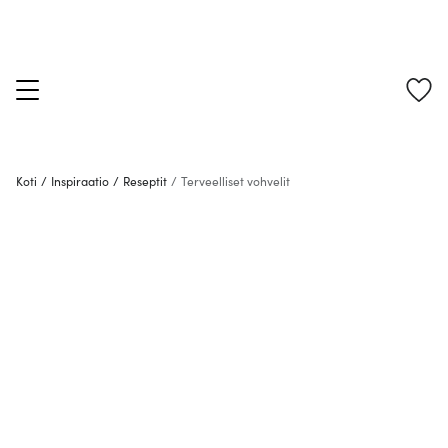
Koti
/
Inspiraatio
/
Reseptit
/
Terveelliset vohvelit