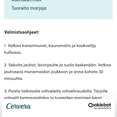
Tuoreita marjoja ​​​​‌ ‍ ​‍​‍‌‍ ‌ ​‍‌‍‍‌‌‍‌ ‌‍‍‌‌‍ ‍​‍​‍​ ‍‍​‍​‍‌ ​ ‌‍​‌‌‍ ‍‌‍‍‌‌ ‌​‌ ‍‌​‍ ‍‌‍‍‌‌‍ ​‍​‍​‍ ​​‍​‍‌‍‍​‌ ​‍‌‍‌‌‌‍‌‍​‍​‍​ ‍‍​‍​‍‌‍‍​‌ ‌​‌ ‌​‌ ​​‌ ​ ​ ‍‍​‍ ​‍ ‌‍​ ‌‍ ‌‌ ​ ​‍ ‍‌‍​ ‌‍‌‌‌ ​‍‌ ‌‍‌‍‌‌‌ ​‍‌‍​‌​‍ ‍‌ ​ ‌‍‌‌​‍ ‌ ​​‌ ​‍‌‍ ‌‍‌​‌ ‌‌‌‍​ ‌ ‌​‌‍‍‌‌‍ ‌‍ ‍​‍ ‌‍‍‌‌‍ ‍‌ ‌​‌‍‌‌‌‍ ‍‌ ‌​​‍ ‌‍‌‌‌‍‌​‌‍‍‌‌ ‌​​‍ ‌‍ ‌‌‍ ‌‍‌​‌‍‌‌​ ‌‌ ​​‌ ​‍‌‍‌‌‌ ​ ‌‍‌‌‌‍ ‍‌ ‌​‌‍​‌‌ ‌​‌‍‍‌‌‍ ‌‍ ‍​ ‍ ‌‍‍‌‌‍‌​​ ‌‌‍‍‌​ ​‌​ ‍​‌‍ ‍​‍ ‍​ ​‌‌‍‌‍​ ​‌​ ‌‍‌‍‌‍​ ‌‍​ ‌​‌‍‌‌​‍ ‌‌‍‌​‌‍​‍​ ​​​ ​‍​‍ ‌​ ‌​​ ‍‌​ ​ ​ ‌ ​‍ ‌​ ‍‌‌‍‌‌​ ‌‌‌‍​‌​‍ ‌‌‍​ ​ ‌ ​ ‌‍‌‍​‌​ ​‍‌‍​ ‌‍‌‌​ ‍‌‌‍‌‍​ ‌​​ ‍‌​ ‍‌​‍ ‍‌‍‌‍‌‍‍‌​ ‍ ‌ ‌​‌ ‍‌‌ ​​‌‍‌‌​ ‌‌ ​​‌‍​‌‌‍‌ ‌‍‌‌​ ‍ ‌ ​​‌‍​‌‌ ‌​‌‍‍​​ ‌‌‍​‍‌‍ ​‌‍ ‌‍​ ‌‍‍ ‌ ​ ​‍‌‌​ ‌‌‌​​‍‌‌ ‌‍‍ ‌‍‌‌‌ ‍‌​‍‌‌​ ​ ‌​‌​​‍‌‌​ ​ ‌​‌​​‍‌‌​ ​‍​ ​‍​ ‌‍​ ‍‌​ ‌‍‌‍‌​​ ‌‌​ ‌‍​ ‌ ‌‍​‍​‍ ‌​ ‍​​ ​ ​ ‍​​ ‌‌​‍ ‌​ ‌​​ ‌‍​ ‌‌​ ‌​​‍ ‌​ ‍‌‌‍​ ‌‍‌​​ ‌‍​‍ ‌​ ​​‌‍‌​​ ‌‍‌‍​ ​ ​‍‌‍‌‌​ ​ ​ ‌ ​ ‌‍​ ​‍‌‍‌‌‌‍​‍​‍‌‌​ ​‍​ ​‍​‍‌‌​ ‌‌‌​‌​​‍ ‍‌‍​ ‌‍ ‌‍ ​‌ ‌‌‌‍ ‌‌‍ ‍‌ ​ ​‍‌‌​ ‌‌‌​​‍‌‌ ‌‍‍ ‌‍‌‌‌ ‍‌​‍‌‌​ ​ ‌​‌​​‍‌‌​ ​ ‌​‌​​‍‌‌​ ​‍​ ​‍​ ‍​‌‍​‍‌‍‌​​ ​​​ ‌ ​ ‍‌​ ‌ ‌‍‌‍‌‍‌​‌‍‌‍​ ‌​​ ‌‌​‍‌‌​ ​‍​ ​‍​‍‌‌​ ‌‌‌​‌​​‍ ‍‌‍‍‌‌ ‌​‌‍‌‌‌‍ ‌‌ ​ ​‍‌‌​ ‌‌‌​​‍​ ​‌​ ​​​‍‌‌​ ‌‌‌​‌​​ ‌‍​‍‌‍​‌‌ ​ ‌‍‌‌‌‌‌‌‌ ​‍‌‍ ​​ ‌‌‍‍​‌ ‌​‌ ‌​‌ ​​‌ ​ ​‍‌‌​ ​ ‌​​‌​‍‌‌​ ​‍‌​‌‍​‍‌‌​ ​‍‌​‌‍‌‍​ ‌‍ ‌‌ ​ ​‍ ‍‌‍​ ‌‍‌‌‌ ​‍‌ ‌‍‌‍‌‌‌ ​‍‌‍​‌​‍ ‍‌ ​ ‌‍‌‌​‍‌‍‌‍‍‌‌‍‌​​ ‌‌‍‍‌​ ​‌​ ‍​‌‍ ‍​‍ ‍​ ​‌‌‍‌‍​ ​‌​ ‌‍‌‍‌‍​ ‌‍​ ‌​‌‍‌‌​‍ ‌‌‍‌​‌‍​‍​ ​​​ ​‍​‍ ‌​ ‌​​ ‍‌​ ​ ​ ‌ ​‍ ‌​ ‍‌‌‍‌‌​ ‌‌‌‍​‌​‍ ‌‌‍​ ​ ‌ ​ ‌‍‌‍​‌​ ​‍‌‍​ ‌‍‌‌​ ‍‌‌‍‌‍​ ‌​​ ‍‌​ ‍‌​‍ ‍‌‍‌‍‌‍‍‌​‍‌‍‌ ‌​‌ ‍‌‌ ​​‌‍‌‌​ ‌‌ ​​‌‍​‌‌‍‌ ‌‍‌‌​‍‌‍‌ ​​‌‍​‌‌ ‌​‌‍‍​​ ‌‌‍​‍‌‍ ​‌‍ ‌‍​ ‌‍‍ ‌ ​ ​‍‌‌​ ‌‌‌​​‍‌‌ ‌‍‍ ‌‍‌‌‌ ‍‌​‍‌‌​ ​ ‌​‌​​‍‌‌​ ​ ‌​‌​​‍‌‌​ ​‍​ ​‍​ ‌‍​ ‍‌​ ‌‍‌‍‌​​ ‌‌​ ‌‍​ ‌ ‌‍​‍​‍ ‌​ ‍​​ ​ ​ ‍​​ ‌‌​‍ ‌​ ‌​​ ‌‍​ ‌‌​ ‌​​‍ ‌​ ‍‌‌‍​ ‌‍‌​​ ‌‍​‍ ‌​ ​​‌‍‌​​ ‌‍‌‍​ ​ ​‍‌‍‌‌​ ​ ​ ‌ ​ ‌‍​ ​‍‌‍‌‌‌‍​‍​‍‌‌​ ​‍​ ​‍​‍‌‌​ ‌‌‌​‌​​‍ ‍‌‍​ ‌‍ ‌‍ ​‌ ‌‌‌‍ ‌‌‍ ‍‌ ​ ​‍‌‌​ ‌‌‌​​‍‌‌ ‌‍‍ ‌‍‌‌‌ ‍‌​‍‌‌​ ​ ‌​‌​​‍‌‌​ ​ ‌​‌​​‍‌‌​ ​‍​ ​‍​ ‍​‌‍​‍‌‍‌​​ ​​​ ‌ ​ ‍‌​ ‌ ‌‍‌‍‌‍‌​‌‍‌‍​ ‌​​ ‌‌​‍‌‌​ ​‍​ ​‍​‍‌‌​ ‌‌‌​‌​​‍ ‍‌‍‍‌‌ ‌​‌‍‌‌‌‍ ‌‌ ​ ​‍‌‌​ ‌‌‌​​‍​ ​‌​ ​​​‍‌‌​ ‌‌‌​‌​​‍‌‍‌ ‌ ‌‍ ‌ ​‍‌‍‍ ‌ ​ ‌ ​​‌‍​‌‌‍​ ‌‍‌‌​ ‌‌ ​​‌ ​‍‌‍ ‌‍‌​‌ ‌‌‌‍​ ‌ ‌​‌‍‍‌‌‍ ‌‍ ‍​‍‌‍‌ ​​‌‍‌‌‌ ​‍‌ ​ ‌ ​​‌‍‌‌‌‍​ ‌ ‌​‌‍‍‌‌ ‌‍‌‍‌‌​ ‌‌ ​​‌ ‌‌‌‍​‍‌‍ ​‌‍‍‌‌ ​ ‌‍‍​‌‍‌‌‌‍‌​​‍​‍‌ ‌
Valmistusohjeet:
1. Vatkaa kananmunat, kauramaito ja kookosöljy
kulhossa.
2. Sekoita jauhot, leivinjauhe ja suola keskenään. Vatkaa
jauhoseos munamaidon joukkoon ja anna kohota 30
minuuttia.
3. Paista taikinasta vohveleita vohveliraudalla. Tarjoile
vohvelit kermavaahdon ja tuoreiden marjojen kera!
VINKKI!
Jos et pidä kookoksesta, voit korvata kookosöljyn
mauttomalla kookosöljyllä.