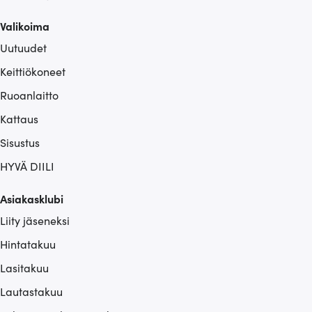
Valikoima
Uutuudet
Keittiökoneet
Ruoanlaitto
Kattaus
Sisustus
HYVÄ DIILI
Asiakasklubi
Liity jäseneksi
Hintatakuu
Lasitakuu
Lautastakuu