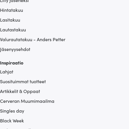
Liity jäseneksi
Hintatakuu
Lasitakuu
Lautastakuu
Valurautatakuu - Anders Petter
Jäsenyysehdot
Inspiraatio
Lahjat
Suosituimmat tuotteet
Artikkelit & Oppaat
Cerveran Muumimaailma
Singles day
Black Week