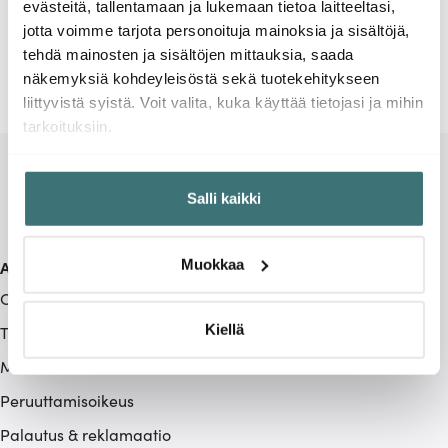
evästeitä, tallentamaan ja lukemaan tietoa laitteeltasi,
jotta voimme tarjota personoituja mainoksia ja sisältöjä,
tehdä mainosten ja sisältöjen mittauksia, saada
näkemyksiä kohdeyleisöstä sekä tuotekehitykseen
liittyvistä syistä. Voit valita, kuka käyttää tietojasi ja mihin
tarkoituksiin.
Jos sallit, haluamme myös tehdä seuraavia:
Salli kaikki
Kerätä tietoja maantieteellisestä sijainnistasi,
mahdollisesti muutaman metrin tarkkuudella
Tunnistaa laitteesi skannaamalla sen ominaispiirteitä
Muokkaa
Asiakaspalvelu
aktiivisesti (sormenjäljen muodostaminen)
Ota yhteyttä
Lue lisää siitä, miten henkilötietojasi käsitellään ja miten
voit määrittää asetuksesi
tiedot-osiossa
. Voit muuttaa
Kiellä
Toimitustavat
suostumustasi tai peruuttaa sen milloin vain
Maksutavat
evästeilmoituksessa.
Peruuttamisoikeus
Käytämme evästeitä tarjoamamme sisällön ja mainosten
Palautus & reklamaatio
räätälöimiseen, sosiaalisen median ominaisuuksien