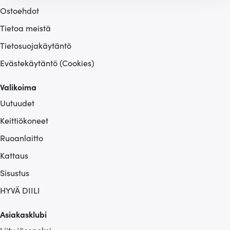
Ostoehdot
tukemiseen ja kävijämäärämme analysoimiseen. Lisäksi
jaamme sosiaalisen median, mainosalan ja analytiikka-
Tietoa meistä
alan kumppaneillemme tietoja siitä, miten käytät
Tietosuojakäytäntö
sivustoamme. Kumppanimme voivat yhdistää näitä
tietoja muihin tietoihin, joita olet antanut heille tai joita on
Evästekäytäntö (Cookies)
kerätty, kun olet käyttänyt heidän palvelujaan.
Valikoima
Uutuudet
Keittiökoneet
Ruoanlaitto
Kattaus
Sisustus
HYVÄ DIILI
Asiakasklubi