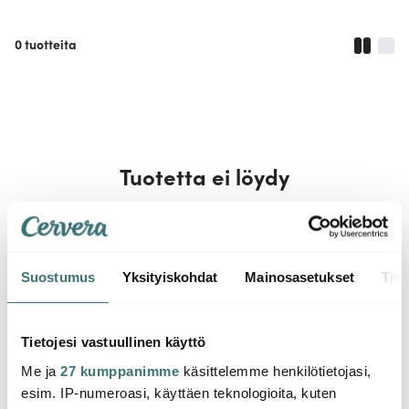
0
tuotteita
Tuotetta ei löydy
Tarkista oikeinkirjoitus. Ehkä voisit laajentaa hakuasi.
Suostumus
Yksityiskohdat
Mainosasetukset
Tiet
Tietojesi vastuullinen käyttö
Me ja
27 kumppanimme
käsittelemme henkilötietojasi,
esim. IP-numeroasi, käyttäen teknologioita, kuten