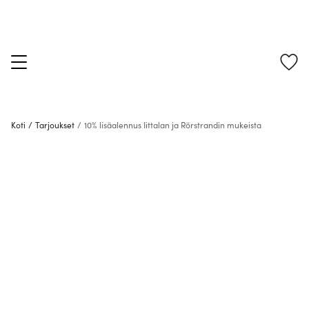
Koti
/
Tarjoukset
/
10% lisäalennus Iittalan ja Rörstrandin mukeista