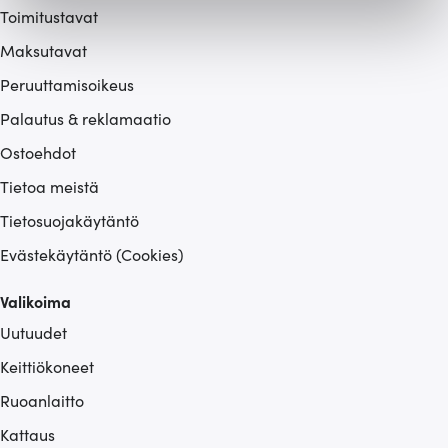
Toimitustavat
Käytämme evästeitä tarjoamamme sisällön ja mainosten
Maksutavat
räätälöimiseen, sosiaalisen median ominaisuuksien
Peruuttamisoikeus
tukemiseen ja kävijämäärämme analysoimiseen. Lisäksi
jaamme sosiaalisen median, mainosalan ja analytiikka-
Palautus & reklamaatio
alan kumppaneillemme tietoja siitä, miten käytät
Ostoehdot
sivustoamme. Kumppanimme voivat yhdistää näitä
tietoja muihin tietoihin, joita olet antanut heille tai joita on
Tietoa meistä
kerätty, kun olet käyttänyt heidän palvelujaan.
Tietosuojakäytäntö
Evästekäytäntö (Cookies)
Valikoima
Uutuudet
Keittiökoneet
Ruoanlaitto
Kattaus