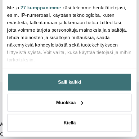
Me ja
27 kumppanimme
käsittelemme henkilötietojasi,
esim. IP-numeroasi, käyttäen teknologioita, kuten
evästeitä, tallentamaan ja lukemaan tietoa laitteeltasi,
jotta voimme tarjota personoituja mainoksia ja sisältöjä,
tehdä mainosten ja sisältöjen mittauksia, saada
näkemyksiä kohdeyleisöstä sekä tuotekehitykseen
liittyvistä syistä. Voit valita, kuka käyttää tietojasi ja mihin
tarkoituksiin.
Jos sallit, haluamme myös tehdä seuraavia:
Salli kaikki
Kerätä tietoja maantieteellisestä sijainnistasi,
mahdollisesti muutaman metrin tarkkuudella
Tunnistaa laitteesi skannaamalla sen ominaispiirteitä
Muokkaa
aktiivisesti (sormenjäljen muodostaminen)
Lue lisää siitä, miten henkilötietojasi käsitellään ja miten
voit määrittää asetuksesi
tiedot-osiossa
. Voit muuttaa
Kiellä
Asiakaspalvelu
suostumustasi tai peruuttaa sen milloin vain
Ota yhteyttä
evästeilmoituksessa.