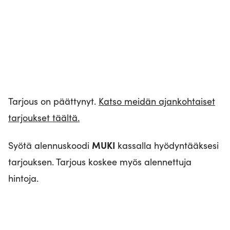
Tarjous on päättynyt.
Katso meidän ajankohtaiset
tarjoukset täältä.
Syötä alennuskoodi
MUKI
kassalla hyödyntääksesi
tarjouksen. Tarjous koskee myös alennettuja
hintoja.