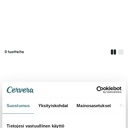
0
tuotteita
Tuotetta ei löydy
Tarkista oikeinkirjoitus. Ehkä voisit laajentaa hakuasi.
Suostumus
Yksityiskohdat
Mainosasetukset
Tiet
Tietojesi vastuullinen käyttö