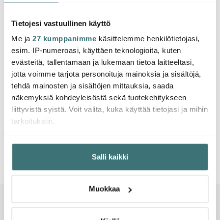
Tarkista oikeinkirjoitus. Ehkä voisit laajentaa hakuasi.
Tietojesi vastuullinen käyttö
Me ja
27 kumppanimme
käsittelemme henkilötietojasi,
esim. IP-numeroasi, käyttäen teknologioita, kuten
evästeitä, tallentamaan ja lukemaan tietoa laitteeltasi,
jotta voimme tarjota personoituja mainoksia ja sisältöjä,
tehdä mainosten ja sisältöjen mittauksia, saada
näkemyksiä kohdeyleisöstä sekä tuotekehitykseen
liittyvistä syistä. Voit valita, kuka käyttää tietojasi ja mihin
tarkoituksiin.
Jos sallit, haluamme myös tehdä seuraavia:
Salli kaikki
Kerätä tietoja maantieteellisestä sijainnistasi,
mahdollisesti muutaman metrin tarkkuudella
Tunnistaa laitteesi skannaamalla sen ominaispiirteitä
Muokkaa
aktiivisesti (sormenjäljen muodostaminen)
Lue lisää siitä, miten henkilötietojasi käsitellään ja miten
voit määrittää asetuksesi
tiedot-osiossa
. Voit muuttaa