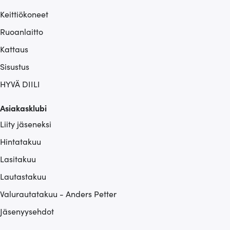
Keittiökoneet
Ruoanlaitto
Kattaus
Sisustus
HYVÄ DIILI
Asiakasklubi
Liity jäseneksi
Hintatakuu
Lasitakuu
Lautastakuu
Valurautatakuu - Anders Petter
Jäsenyysehdot