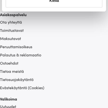
Kiellä
suostumustasi tai peruuttaa sen milloin vain
evästeilmoituksessa.
Asiakaspalvelu
Ota yhteyttä
Käytämme evästeitä tarjoamamme sisällön ja mainosten
räätälöimiseen, sosiaalisen median ominaisuuksien
Toimitustavat
tukemiseen ja kävijämäärämme analysoimiseen. Lisäksi
Maksutavat
jaamme sosiaalisen median, mainosalan ja analytiikka-
alan kumppaneillemme tietoja siitä, miten käytät
Peruuttamisoikeus
sivustoamme. Kumppanimme voivat yhdistää näitä
Palautus & reklamaatio
tietoja muihin tietoihin, joita olet antanut heille tai joita on
Ostoehdot
kerätty, kun olet käyttänyt heidän palvelujaan.
Tietoa meistä
Tietosuojakäytäntö
Evästekäytäntö (Cookies)
Valikoima
Uutuudet