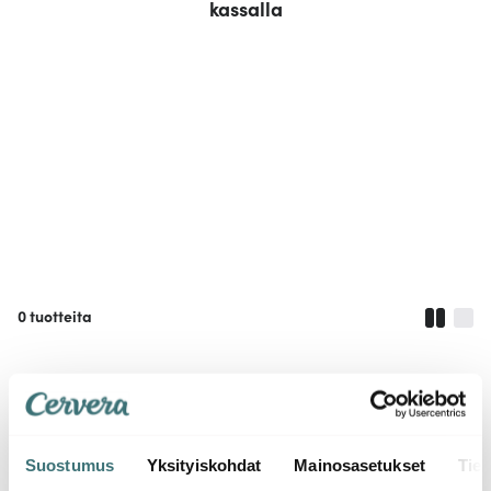
kassalla
0
tuotteita
Suostumus
Yksityiskohdat
Mainosasetukset
Tiet
Tuotetta ei löydy