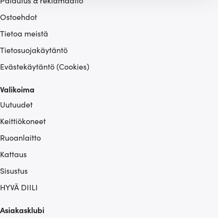
Palautus & reklamaatio
räätälöimiseen, sosiaalisen median ominaisuuksien
tukemiseen ja kävijämäärämme analysoimiseen. Lisäksi
Ostoehdot
jaamme sosiaalisen median, mainosalan ja analytiikka-
Tietoa meistä
alan kumppaneillemme tietoja siitä, miten käytät
Tietosuojakäytäntö
sivustoamme. Kumppanimme voivat yhdistää näitä
tietoja muihin tietoihin, joita olet antanut heille tai joita on
Evästekäytäntö (Cookies)
kerätty, kun olet käyttänyt heidän palvelujaan.
Valikoima
Uutuudet
Keittiökoneet
Ruoanlaitto
Kattaus
Sisustus
HYVÄ DIILI
Asiakasklubi