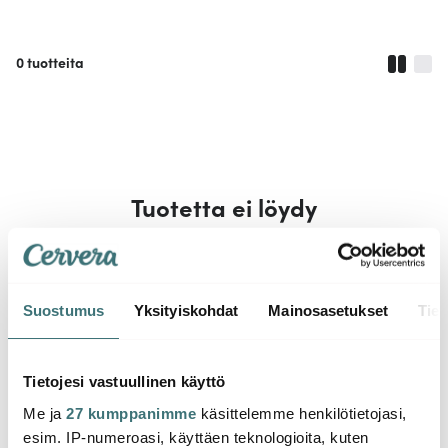
0
tuotteita
Tuotetta ei löydy
Tarkista oikeinkirjoitus. Ehkä voisit laajentaa hakuasi.
Suostumus
Yksityiskohdat
Mainosasetukset
Tiet
Tietojesi vastuullinen käyttö
Me ja
27 kumppanimme
käsittelemme henkilötietojasi,
esim. IP-numeroasi, käyttäen teknologioita, kuten