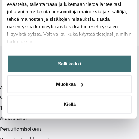
evästeitä, tallentamaan ja lukemaan tietoa laitteeltasi,
jotta voimme tarjota personoituja mainoksia ja sisältöjä,
tehdä mainosten ja sisältöjen mittauksia, saada
näkemyksiä kohdeyleisöstä sekä tuotekehitykseen
liittyvistä syistä. Voit valita, kuka käyttää tietojasi ja mihin
tarkoituksiin.
Jos sallit, haluamme myös tehdä seuraavia:
Salli kaikki
Kerätä tietoja maantieteellisestä sijainnistasi,
mahdollisesti muutaman metrin tarkkuudella
Tunnistaa laitteesi skannaamalla sen ominaispiirteitä
Muokkaa
Asiakaspalvelu
aktiivisesti (sormenjäljen muodostaminen)
Lue lisää siitä, miten henkilötietojasi käsitellään ja miten
Ota yhteyttä
voit määrittää asetuksesi
tiedot-osiossa
. Voit muuttaa
Kiellä
Toimitustavat
suostumustasi tai peruuttaa sen milloin vain
Maksutavat
evästeilmoituksessa.
Peruuttamisoikeus
Käytämme evästeitä tarjoamamme sisällön ja mainosten