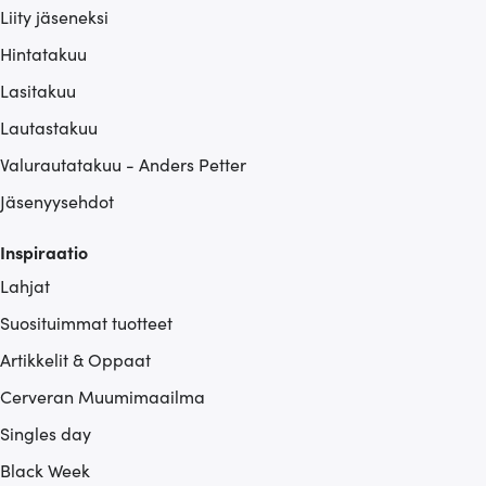
Liity jäseneksi
Hintatakuu
Lasitakuu
Lautastakuu
Valurautatakuu - Anders Petter
Jäsenyysehdot
Inspiraatio
Lahjat
Suosituimmat tuotteet
Artikkelit & Oppaat
Cerveran Muumimaailma
Singles day
Black Week