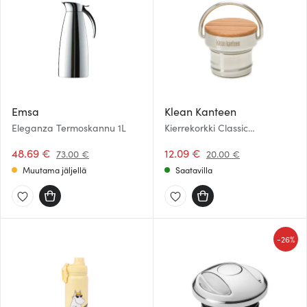
Emsa
Klean Kanteen
Eleganza Termoskannu 1L
Kierrekorkki Classic
Ruotumaton/Bambu
48.69 €
12.09 €
73.00 €
20.00 €
Muutama jäljellä
Saatavilla
-
26%