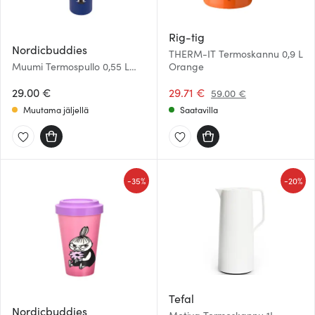
Rig-tig
Nordicbuddies
THERM-IT Termoskannu 0,9 L
Muumi Termospullo 0,55 L
Orange
Sininen
29.00 €
29.71 €
59.00 €
Muutama jäljellä
Saatavilla
-
-
35%
20%
Tefal
Nordicbuddies