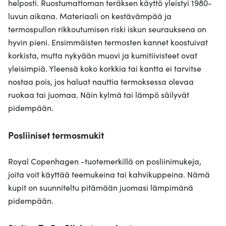
helposti. Ruostumattoman teräksen käyttö yleistyi 1980-
luvun aikana. Materiaali on kestävämpää ja
termospullon rikkoutumisen riski iskun seurauksena on
hyvin pieni. Ensimmäisten termosten kannet koostuivat
korkista, mutta nykyään muovi ja kumitiivisteet ovat
yleisimpiä. Yleensä koko korkkia tai kantta ei tarvitse
nostaa pois, jos haluat nauttia termoksessa olevaa
ruokaa tai juomaa. Näin kylmä tai lämpö säilyvät
pidempään.
Posliiniset termosmukit
Royal Copenhagen -tuotemerkillä on posliinimukeja,
joita voit käyttää teemukeina tai kahvikuppeina. Nämä
kupit on suunniteltu pitämään juomasi lämpimänä
pidempään.