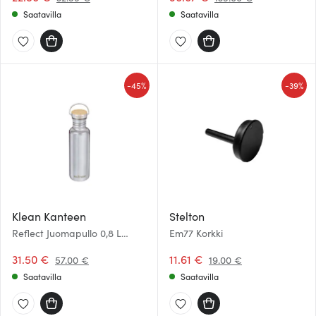
Saatavilla
Saatavilla
-
-
45%
39%
Klean Kanteen
Stelton
Reflect Juomapullo 0,8 L
Em77 Korkki
Bambu/Teräs
31.50 €
11.61 €
57.00 €
19.00 €
Saatavilla
Saatavilla