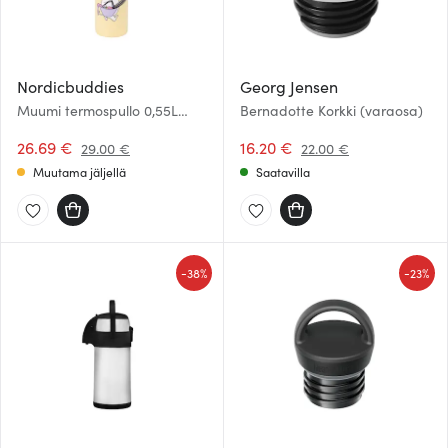
Nordicbuddies
Georg Jensen
Muumi termospullo 0,55L
Bernadotte Korkki (varaosa)
Niiskuneiti ranta keltainen
26.69 €
16.20 €
29.00 €
22.00 €
Muutama jäljellä
Saatavilla
-
-
38%
23%