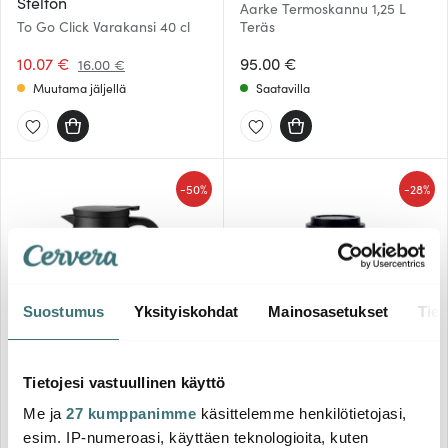
Stelton
Aarke Termoskannu 1,25 L
To Go Click Varakansi 40 cl
Teräs
10.07 €
95.00 €
16.00 €
Muutama jäljellä
Saatavilla
-
-
50%
28%
Suostumus
Yksityiskohdat
Mainosasetukset
Tiet
Rig-tig
Nordicbuddies
THERM-IT Termoskannu 0,9 L
Tietojesi vastuullinen käyttö
Khaki
Muumi Take Away Muki
Me ja
27 kumppanimme
käsittelemme henkilötietojasi,
Muumipeikko 45 cl Musta
29.71 €
17.91 €
59.00 €
25.00 €
esim. IP-numeroasi, käyttäen teknologioita, kuten