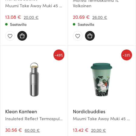
Motiva Termoskannu 1L
Muumi Take Away Muki 45 cl
Valkoinen
Pikku Myy kepposet
13.08 €
20.69 €
20.00 €
26.00 €
Saatavilla
Saatavilla
-
-
49%
33%
Klean Kanteen
Nordicbuddies
Insulated Reflect Termospullo
Muumi Take Away Muki 45 cl
0,47 L Bambu/Harjattu teräs
Muumipeikko seikkailu
30.56 €
13.42 €
60.00 €
20.00 €