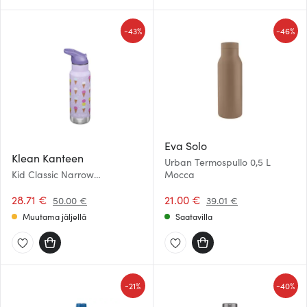
-
-
43%
46%
Eva Solo
Klean Kanteen
Urban Termospullo 0,5 L
Kid Classic Narrow
Mocca
Termospullo 0,35 L Ice Cream
28.71 €
21.00 €
50.00 €
39.01 €
Muutama jäljellä
Saatavilla
-
-
21%
40%