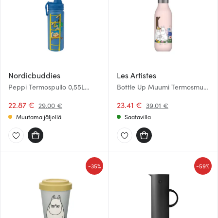
Nordicbuddies
Les Artistes
Peppi Termospullo 0,55L
Bottle Up Muumi Termosmuki
Sininen
piknik 0,5L Vaaleanpunainen
22.87 €
23.41 €
29.00 €
39.01 €
Muutama jäljellä
Saatavilla
-
-
35%
59%