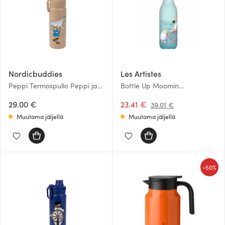
Nordicbuddies
Les Artistes
Peppi Termospullo Peppi ja
Bottle Up Moomin
hevonen 0,55L Beige
Termospullo 0,5 L Pllaying on
29.00 €
the beach blue
23.41 €
39.01 €
Muutama jäljellä
Muutama jäljellä
-
50%