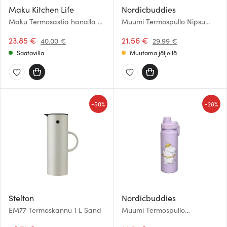
Maku Kitchen Life
Nordicbuddies
Maku Termosastia hanalla 6
Muumi Termospullo Nipsu
L Teräs/Musta
0,55 L Beige
23.85 €
21.56 €
40.00 €
29.99 €
Saatavilla
Muutama jäljellä
-
-
50%
28%
Stelton
Nordicbuddies
EM77 Termoskannu 1 L Sand
Muumi Termospullo
Niiskuneiti 0,55 L Liila