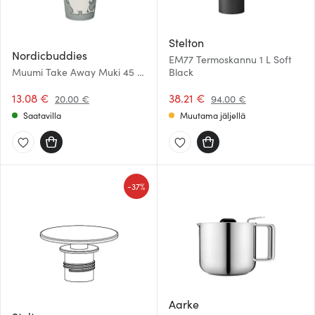
Stelton
Nordicbuddies
EM77 Termoskannu 1 L Soft
Muumi Take Away Muki 45 cl
Black
Muumipeikon
temperamenttiamentti
13.08 €
38.21 €
20.00 €
94.00 €
Saatavilla
Muutama jäljellä
-
37%
Aarke