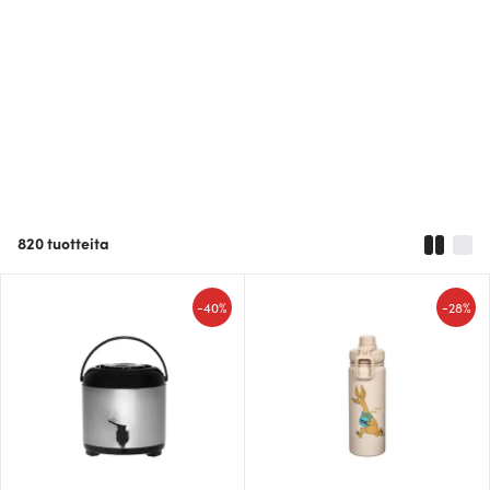
820
tuotteita
-
-
40%
28%