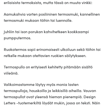
erilaisista termoksista, mutta tässä on muuta vinkki:
Aamukahvia varten posliininen termosmuki, kannellinen
termosmuki mukaan töihin tai luennolle.
Juhliin tai ison porukan kahvihetkeen kookkaampi
pumpputermos.
Ruokatermos sopii erinomaisesti ulkoiluun sekä töihin tai
retkelle mukaan otettavien ruokien säilytykseen.
Termospullo on erityisesti kehitetty pitämään sisältö
viileänä.
Valikoimastamme löytyy myös monia lasten
termospulloja, hauskoilla ja leikkisillä aiheilla. Vauvan
termospullot ovat yleensä hieman pienempiä. Design
Letters -tuotemerkiltä löydät mukin, jossa on teksti. Näin