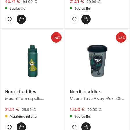
46.71 €
21.51 €
94.00 €
29.99 €
Saatavilla
Saatavilla
-
-
28%
35%
Nordicbuddies
Nordicbuddies
Muumi Termospullo
Muumi Take Away Muki 45 cl
Nuuskamuikkunen 0,55 L
Haisuli Karkumatkalla
Vihreä
21.51 €
13.08 €
29.99 €
20.00 €
Muutama jäljellä
Saatavilla