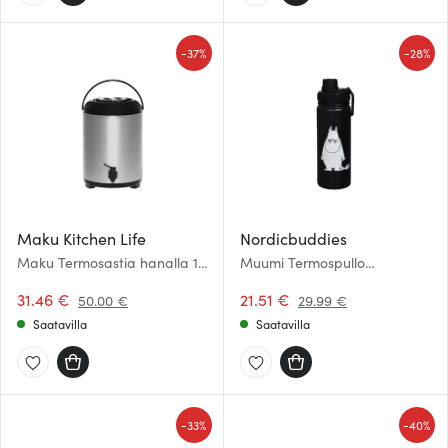
-
-
37%
28%
Maku Kitchen Life
Nordicbuddies
Maku Termosastia hanalla 10
Muumi Termospullo
L Teräs/Musta
Muumipeikko 0,55 L Musta
31.46 €
21.51 €
50.00 €
29.99 €
Saatavilla
Saatavilla
-
-
33%
40%