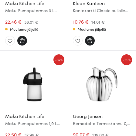
Maku Kitchen Life
Klean Kanteen
Maku Pumpputermos 3 L
Kantokorkki Classic pullolle
Teräs/Musta
Musta
22.46 €
10.76 €
36.01 €
14.01 €
Muutama jäljellä
Muutama jäljellä
-
-
32%
35%
Maku Kitchen Life
Georg Jensen
Maku Pumpputermos 1,9 L
Bernadotte Termoskannu 0,8
Teräs/Musta
L
22.50 €
90.07 €
32.99 €
139.00 €