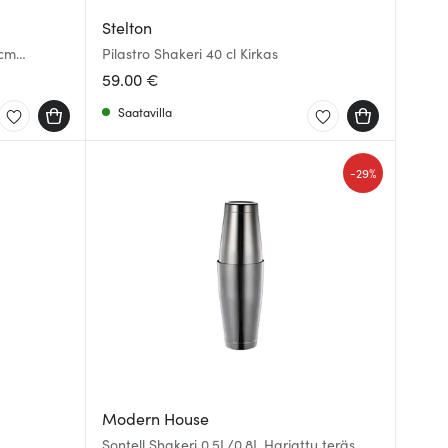
Stelton
 cm
Pilastro Shakeri 40 cl Kirkas
59.00 €
Saatavilla
-
29%
Modern House
Sontell Shakeri 0,5L/0,8L Harjattu teräs