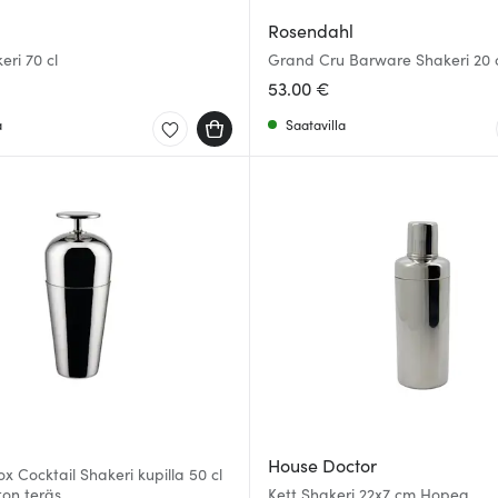
Rosendahl
eri 70 cl
Grand Cru Barware Shakeri 20
Ruostumaton
53.00 €
a
Saatavilla
House Doctor
x Cocktail Shakeri kupilla 50 cl
on teräs
Kett Shakeri 22x7 cm Hopea