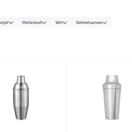
arjat
Materiaali
Väri
Valmistusmaa