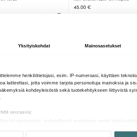
45.00 €
jäljellä
Saatavilla
Yksityiskohdat
Mainosasetukset
ttelemme henkilötietojasi, esim. IP-numeroasi, käyttäen teknolog
a laitteeltasi, jotta voimme tarjota personoituja mainoksia ja sis
näkemyksiä kohdeyleisöstä sekä tuotekehitykseen liittyvistä syist
.
47 Ronin
ehdä seuraavia:
hakeri 50 cl Teräs
Boston-shaker ruostumaton 82 c
llisestä sijainnistasi, mahdollisesti muutaman metrin tarkkuudell
50.00 €
naamalla sen ominaispiirteitä aktiivisesti (sormenjäljen muodost
tietojasi käsitellään ja miten voit määrittää asetuksesi
tiedot-osi
a
Saatavilla