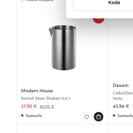
Kiellä
suostumustasi tai peruuttaa 
-
30%
Käytämme evästeitä tarjoama
ja kävijämäärämme analysoim
kumppaneillemme tietoja siitä
olet antanut heille tai joita o
Dexam
Modern House
CellarDine
Sontell Silver Shakeri 0,6 L
teräs
27.90 €
43.94 €
40.00 €
Saatavilla
Saatavill