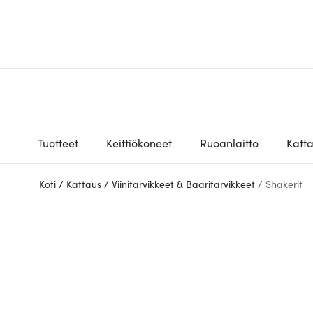
Tuotteet
Keittiökoneet
Ruoanlaitto
Katt
Koti
/
Kattaus
/
Viinitarvikkeet & Baaritarvikkeet
/
Shakerit