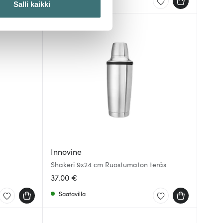
Salli kaikki
 ominaisuuksien tukemiseen
tiikka-alan
ietoja muihin tietoihin, joita
Innovine
Shakeri 9x24 cm Ruostumaton teräs
37.00 €
Saatavilla