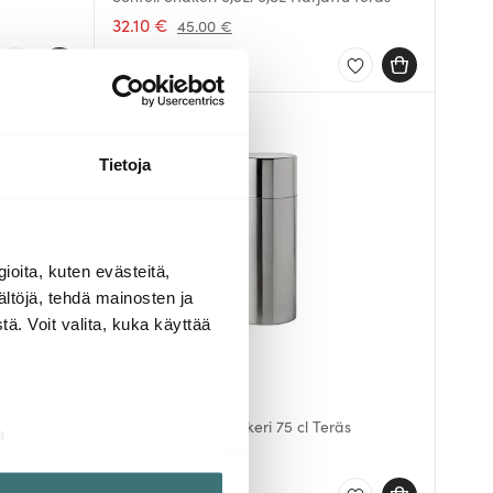
32.10 €
45.00 €
Saatavilla
Tietoja
ioita, kuten evästeitä,
ältöjä, tehdä mainosten ja
ä. Voit valita, kuka käyttää
Stelton
l
Arne Jacobsen Shakeri 75 cl Teräs
a
179.00 €
aminen)
ossa
. Voit muuttaa
Muutama jäljellä