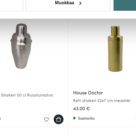
Muokkaa
sen milloin vain evästeilmoituksessa.
mme sisällön ja mainosten räätälöimiseen, sosiaalisen median
iseen. Lisäksi jaamme sosiaalisen median, mainosalan ja analy
, miten käytät sivustoamme. Kumppanimme voivat yhdistää näitä t
n kerätty, kun olet käyttänyt heidän palvelujaan.
House Doctor
 Shakeri 50 cl Ruostumaton
Kett shakeri 22x7 cm messinki
43.00 €
a
Saatavilla