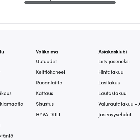
lu
Valikoima
Asiakasklubi
Uutuudet
Liity jäseneksi
t
Keittiökoneet
Hintatakuu
Ruoanlaitto
Lasitakuu
ikeus
Kattaus
Lautastakuu
eklamaatio
Sisustus
Valurautatakuu - 
HYVÄ DIILI
Jäsenyysehdot
ä
ytäntö