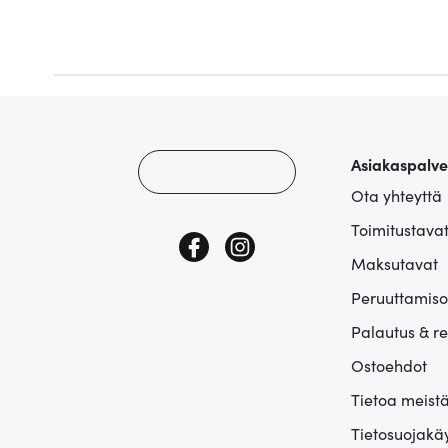
Asiakaspalve
Ota yhteyttä
Toimitustava
Maksutavat
Peruuttamiso
Palautus & r
Ostoehdot
Tietoa meist
Tietosuojakä