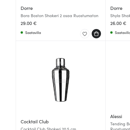
Dorre
Dorre
Bora Boston Shakeri 2 osaa Ruostumaton
Shyla Shak
29.00 €
26.00 €
Saatavilla
Saatavill
Alessi
Cocktail Club
Tending Bo
Cocktail Club Shakeri 20,5 cm
Ruostumat