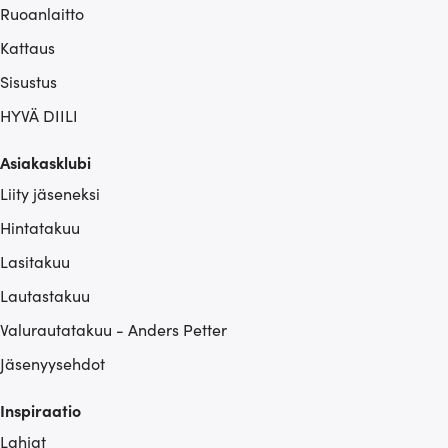
Ruoanlaitto
Kattaus
Sisustus
HYVÄ DIILI
Asiakasklubi
Liity jäseneksi
Hintatakuu
Lasitakuu
Lautastakuu
Valurautatakuu - Anders Petter
Jäsenyysehdot
Inspiraatio
Lahjat