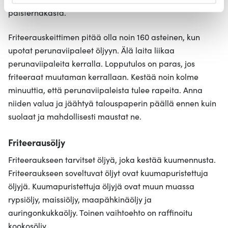
palsternakasta.
evästeilmoituksessa.
Friteerauskeittimen pitää olla noin 160 asteinen, kun
Käytämme evästeitä tarjoamamme sisällön ja mainosten
räätälöimiseen, sosiaalisen median ominaisuuksien
upotat perunaviipaleet öljyyn. Älä laita liikaa
tukemiseen ja kävijämäärämme analysoimiseen. Lisäksi
perunaviipaleita kerralla. Lopputulos on paras, jos
jaamme sosiaalisen median, mainosalan ja analytiikka-
friteeraat muutaman kerrallaan. Kestää noin kolme
alan kumppaneillemme tietoja siitä, miten käytät
minuuttia, että perunaviipaleista tulee rapeita. Anna
sivustoamme. Kumppanimme voivat yhdistää näitä
niiden valua ja jäähtyä talouspaperin päällä ennen kuin
tietoja muihin tietoihin, joita olet antanut heille tai joita on
suolaat ja mahdollisesti maustat ne.
kerätty, kun olet käyttänyt heidän palvelujaan.
Friteerausöljy
Friteeraukseen tarvitset öljyä, joka kestää kuumennusta.
Friteeraukseen soveltuvat öljyt ovat kuumapuristettuja
öljyjä. Kuumapuristettuja öljyjä ovat muun muassa
rypsiöljy, maissiöljy, maapähkinäöljy ja
auringonkukkaöljy. Toinen vaihtoehto on raffinoitu
kookosöljy.