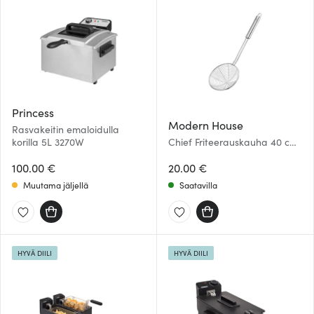
Princess
Modern House
Rasvakeitin emaloidulla
korilla 5L 3270W
Chief Friteerauskauha 40 cm
Teräs
100.00 €
20.00 €
Muutama jäljellä
Saatavilla
HYVÄ DIILI
HYVÄ DIILI