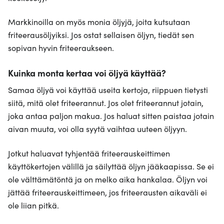
Markkinoilla on myös monia öljyjä, joita kutsutaan
friteerausöljyiksi. Jos ostat sellaisen öljyn, tiedät sen
sopivan hyvin friteeraukseen.
Kuinka monta kertaa voi öljyä käyttää?
Samaa öljyä voi käyttää useita kertoja, riippuen tietysti
siitä, mitä olet friteerannut. Jos olet friteerannut jotain,
joka antaa paljon makua. Jos haluat sitten paistaa jotain
aivan muuta, voi olla syytä vaihtaa uuteen öljyyn.
Jotkut haluavat tyhjentää friteerauskeittimen
käyttökertojen välillä ja säilyttää öljyn jääkaapissa. Se ei
ole välttämätöntä ja on melko aika hankalaa. Öljyn voi
jättää friteerauskeittimeen, jos friteerausten aikaväli ei
ole liian pitkä.