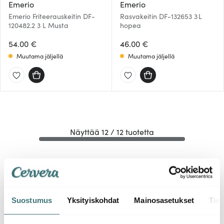
Emerio
Emerio
Emerio Friteerauskeitin DF-
Rasvakeitin DF-132653 3 L
120482.2 3 L Musta
hopea
54.00 €
46.00 €
Muutama jäljellä
Muutama jäljellä
Näyttää 12 / 12 tuotetta
Friteerauskeitin
Suostumus
Yksityiskohdat
Mainosasetukset
Tiet
Friteerattu on rapeaa ja hyvää. Kodin rasvakeittimellä eli