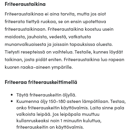
Friteeraustaikina
Friteeraustaikinaa ei aina tarvita, mutta jos aiot
friteerata tiettyä ruokaa, se on ensin upotettava
friteeraustaikinaan. Friteeraustaikina koostuu usein
maidosta, jauhoista, vedestä, vatkatusta
munanvalkuaisesta ja joissain tapauksissa oluesta.
Tietysti resepteissä on vaihtelua. Testaile, kunnes löydät
taikinan, josta pidät eniten. Friteeraustaikina luo rapean
kuoren raaka-aineen ympärille.
Friteeraa friteerauskeittimellä
Täytä friteerauskeitin öljyllä.
Kuumenna öljy 150–180 asteen lämpötilaan. Testaa,
onko friteerauskeitin käyttövalmis. Laita sinne pala
valkoista leipää. Jos leipäpala muuttuu
kullanruskeaksi noin 1 minuutin kuluttua,
friteerauskeitin on käyttövalmis.