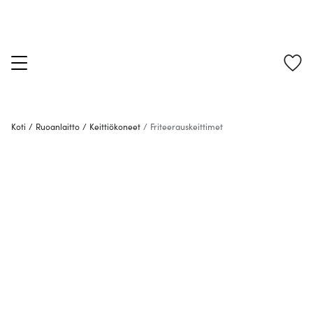
Koti
/
Ruoanlaitto
/
Keittiökoneet
/
Friteerauskeittimet