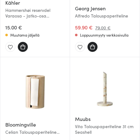
Kähler
Georg Jensen
Hammershøi reservdel
Varaosa - Jatko-osa
Alfredo Talouspaperiteline
talouspaperitelineeseen
15.00 €
59.90 €
79.00 €
Muutama jäljellä
Loppuunmyyty verkkosivulla
Muubs
Bloomingville
Vita Talouspaperiteline 31 cm
Celian Talouspaperiteline
Seashell
25,5 cm Hiekka