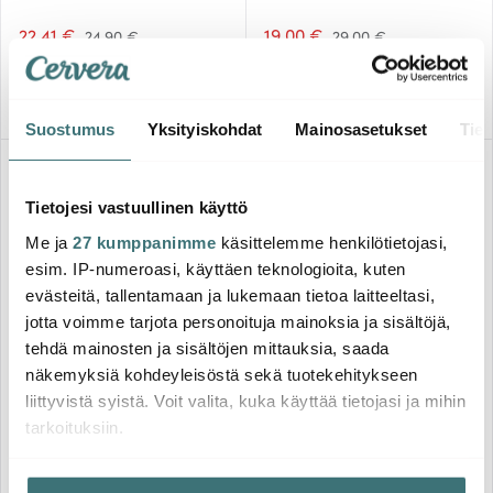
all Out 40 cl
Lomakuumetta Kesä 2026
22.41 €
19.00 €
24.90 €
29.00 €
Saatavilla
Saatavilla
Suostumus
Yksityiskohdat
Mainosasetukset
Tiet
Löytönurkka
-
-
40%
40%
Tietojesi vastuullinen käyttö
Me ja
27 kumppanimme
käsittelemme henkilötietojasi,
esim. IP-numeroasi, käyttäen teknologioita, kuten
evästeitä, tallentamaan ja lukemaan tietoa laitteeltasi,
jotta voimme tarjota personoituja mainoksia ja sisältöjä,
tehdä mainosten ja sisältöjen mittauksia, saada
Fiskars
Marimekko
näkemyksiä kohdeyleisöstä sekä tuotekehitykseen
Functional Form Paistinlasta
liittyvistä syistä. Voit valita, kuka käyttää tietojasi ja mihin
silikoni 29 cm
Unikko Kulho 11 cm 2 kpl
Valkoinen/Viininpunainen
tarkoituksiin.
9.01 €
23.18 €
15.00 €
38.64 €
Saatavilla
Saatavilla
Jos sallit, haluamme myös tehdä seuraavia: