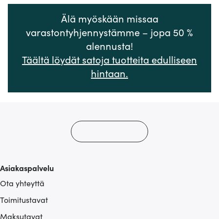
Älä myöskään missaa
varastontyhjennystämme – jopa 50 %
alennusta!
Täältä löydät satoja tuotteita edulliseen
hintaan.
Asiakaspalvelu
Ota yhteyttä
Toimitustavat
Maksutavat