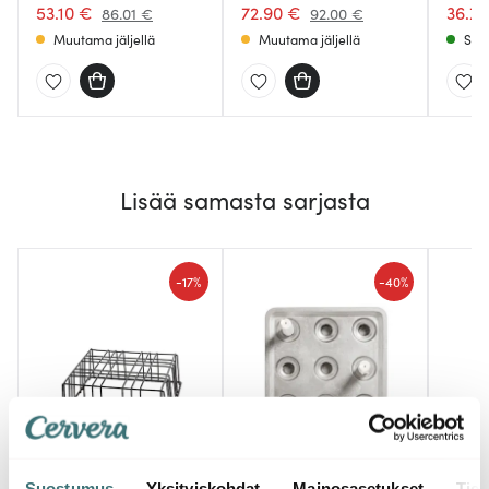
53.10 €
72.90 €
36.72
86.01 €
92.00 €
Muutama jäljellä
Muutama jäljellä
Saat
Lisää samasta sarjasta
-
-
17%
40%
Born In Sweden
Born In Sweden
Born
Suostumus
Yksityiskohdat
Mainosasetukset
Tiet