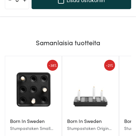
Samanlaisia tuotteita
-
-
38%
21%
Born In Sweden
Born In Sweden
Born
Stumpastaken Small
Stumpastaken Original
Stump
Kynttilänjalka Musta
Kynttilänjalka Musta
Setti 