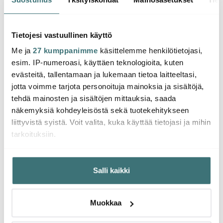
Stumpastaken Small
Stumpastaken Small
Stump
Ritilä Musta
Kynttilänjalka Alumiini
Jalust
24.21 €
40.50 €
49.5
29.00 €
67.00 €
Tietojesi vastuullinen käyttö
Saatavilla
Saatavilla
Muu
Me ja
27 kumppanimme
käsittelemme henkilötietojasi,
esim. IP-numeroasi, käyttäen teknologioita, kuten
evästeitä, tallentamaan ja lukemaan tietoa laitteeltasi,
jotta voimme tarjota personoituja mainoksia ja sisältöjä,
tehdä mainosten ja sisältöjen mittauksia, saada
Saatat pitää myös näistä
näkemyksiä kohdeyleisöstä sekä tuotekehitykseen
liittyvistä syistä. Voit valita, kuka käyttää tietojasi ja mihin
tarkoituksiin.
-
-
19%
38%
Jos sallit, haluamme myös tehdä seuraavia:
Salli kaikki
Kerätä tietoja maantieteellisestä sijainnistasi,
mahdollisesti muutaman metrin tarkkuudella
Tunnistaa laitteesi skannaamalla sen ominaispiirteitä
Muokkaa
aktiivisesti (sormenjäljen muodostaminen)
Lue lisää siitä, miten henkilötietojasi käsitellään ja miten