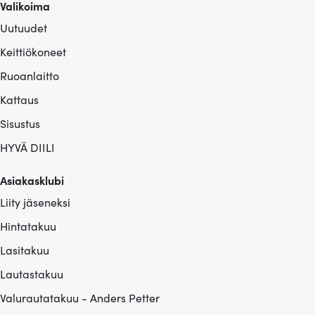
Valikoima
Uutuudet
Keittiökoneet
Ruoanlaitto
Kattaus
Sisustus
HYVÄ DIILI
Asiakasklubi
Liity jäseneksi
Hintatakuu
Lasitakuu
Lautastakuu
Valurautatakuu - Anders Petter