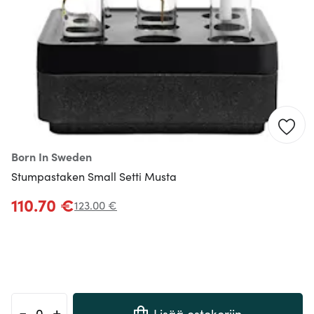
Born In Sweden
Stumpastaken Small Setti Musta
110.70 €
123.00 €
-
+
Lisää ostokoriin