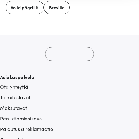
tukemiseen ja kävijämäärämme analysoimiseen. Lisäksi
Voileipägrillit
Breville
jaamme sosiaalisen median, mainosalan ja analytiikka-
alan kumppaneillemme tietoja siitä, miten käytät
sivustoamme. Kumppanimme voivat yhdistää näitä
tietoja muihin tietoihin, joita olet antanut heille tai joita on
kerätty, kun olet käyttänyt heidän palvelujaan.
Asiakaspalvelu
Ota yhteyttä
Toimitustavat
Maksutavat
Peruuttamisoikeus
Palautus & reklamaatio