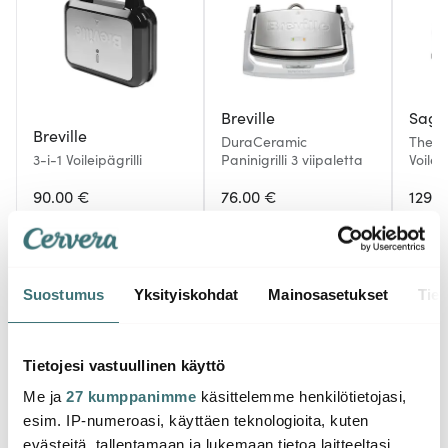
Breville
Sage
Breville
DuraCeramic
The P
3-i-1 Voileipägrilli
Paninigrilli 3 viipaletta
Voileip
SSG6
90.00 €
76.00 €
129.0
Muutama jäljellä
Saatavilla
Saat
Suostumus
Yksityiskohdat
Mainosasetukset
Tiet
Saatat pitää myös näistä
Tietojesi vastuullinen käyttö
Me ja
27 kumppanimme
käsittelemme henkilötietojasi,
esim. IP-numeroasi, käyttäen teknologioita, kuten
-
38%
evästeitä, tallentamaan ja lukemaan tietoa laitteeltasi,