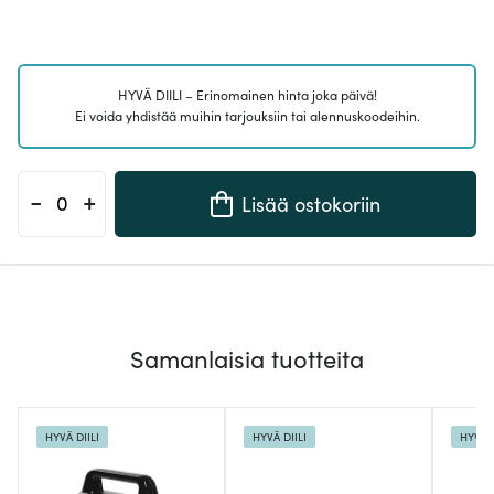
HYVÄ DIILI – Erinomainen hinta joka päivä!
Ei voida yhdistää muihin tarjouksiin tai alennuskoodeihin.
-
+
Lisää ostokoriin
Samanlaisia tuotteita
HYVÄ DIILI
HYVÄ DIILI
HYVÄ D