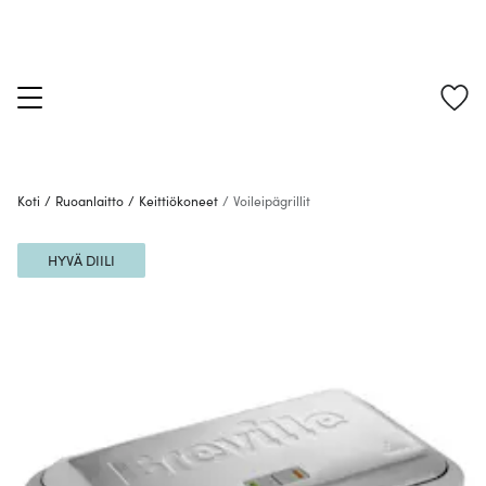
Koti
/
Ruoanlaitto
/
Keittiökoneet
/
Voileipägrillit
HYVÄ DIILI