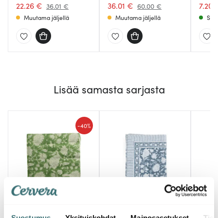
22.26 €
36.01 €
7.20 
36.01 €
60.00 €
Muutama jäljellä
Muutama jäljellä
Saat
Lisää samasta sarjasta
-
40%
Chamois
Chamois
Cham
Indian Rose Servetti
Indian Rose Pöytäliina
India
Suostumus
Yksityiskohdat
Mainosasetukset
Tiet