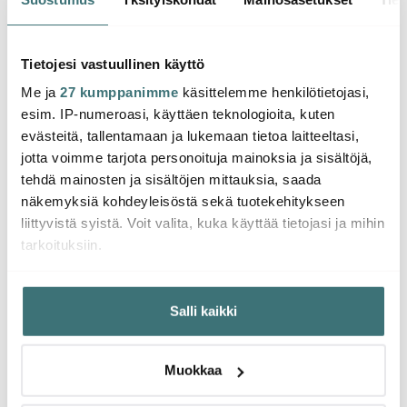
40x40 cm 50 kpl Vihreä
170x270 cm True Navy
170x2
9.60 €
95.00 €
95.0
16.00 €
Tietojesi vastuullinen käyttö
Saatavilla
Muutama jäljellä
Saat
Me ja
27 kumppanimme
käsittelemme henkilötietojasi,
esim. IP-numeroasi, käyttäen teknologioita, kuten
evästeitä, tallentamaan ja lukemaan tietoa laitteeltasi,
jotta voimme tarjota personoituja mainoksia ja sisältöjä,
tehdä mainosten ja sisältöjen mittauksia, saada
Saatat pitää myös näistä
näkemyksiä kohdeyleisöstä sekä tuotekehitykseen
liittyvistä syistä. Voit valita, kuka käyttää tietojasi ja mihin
tarkoituksiin.
-
40%
Jos sallit, haluamme myös tehdä seuraavia:
Salli kaikki
Kerätä tietoja maantieteellisestä sijainnistasi,
mahdollisesti muutaman metrin tarkkuudella
Tunnistaa laitteesi skannaamalla sen ominaispiirteitä
Muokkaa
aktiivisesti (sormenjäljen muodostaminen)
Lue lisää siitä, miten henkilötietojasi käsitellään ja miten