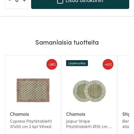
Samanlaisia tuotteita
Löytönurkka
-
-
38%
40%
Chamois
Chamois
Stig 
Cypress Pöytätabletti
Jaipur Stripe
Berså
37x50 cm 2 kpl Vihreä
Pöytätabletti Ø35 cm 2
40x30
kpl Green
lehde