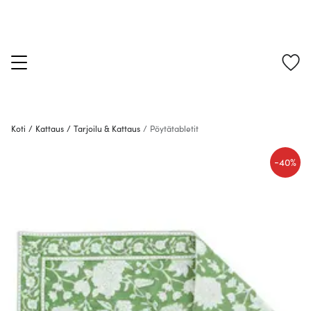
Koti
/
Kattaus
/
Tarjoilu & Kattaus
/
Pöytätabletit
-
40%