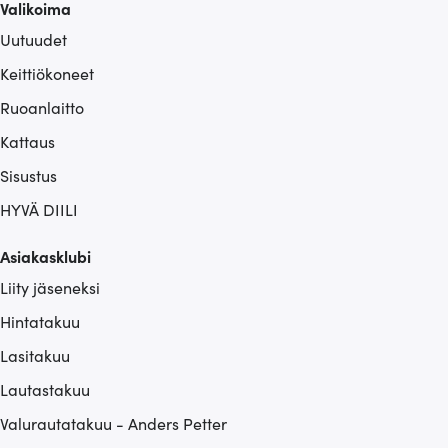
Valikoima
Uutuudet
Keittiökoneet
Ruoanlaitto
Kattaus
Sisustus
HYVÄ DIILI
Asiakasklubi
Liity jäseneksi
Hintatakuu
Lasitakuu
Lautastakuu
Valurautatakuu - Anders Petter