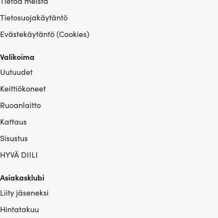
Tietoa meistä
Tietosuojakäytäntö
Evästekäytäntö (Cookies)
Valikoima
Uutuudet
Keittiökoneet
Ruoanlaitto
Kattaus
Sisustus
HYVÄ DIILI
Asiakasklubi
Liity jäseneksi
Hintatakuu