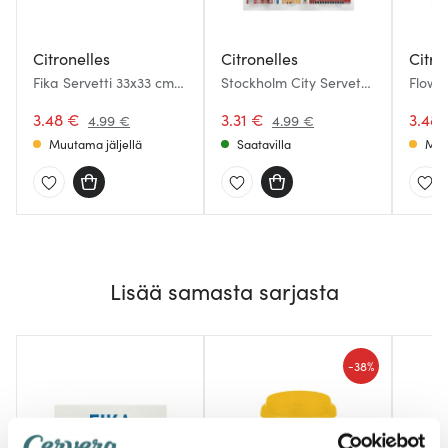
Citronelles
Citronelles
Citro
Fika Servetti 33x33 cm
Stockholm City Servetti
Flower
Sininen/Keltainen
33x33 cm 20 kpl
cm 25
3.48 €
3.31 €
3.48
4.99 €
4.99 €
Muutama jäljellä
Saatavilla
Muu
Lisää samasta sarjasta
-
38%