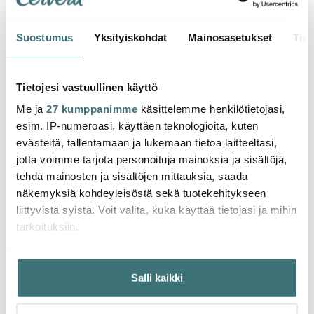
Suostumus
Yksityiskohdat
Mainosasetukset
Tiet
Citronelles
Citronelles
Citro
Fika Tiskirätti 20x18 cm
Fika To Go Muki 38 cl
Fika 
Tietojesi vastuullinen käyttö
Sininen/Keltainen
Sininen/Keltainen
cm Si
Me ja
27 kumppanimme
käsittelemme henkilötietojasi,
4.00 €
12.37 €
17.01
20.00 €
esim. IP-numeroasi, käyttäen teknologioita, kuten
Saatavilla
Saatavilla
Muu
evästeitä, tallentamaan ja lukemaan tietoa laitteeltasi,
jotta voimme tarjota personoituja mainoksia ja sisältöjä,
tehdä mainosten ja sisältöjen mittauksia, saada
näkemyksiä kohdeyleisöstä sekä tuotekehitykseen
liittyvistä syistä. Voit valita, kuka käyttää tietojasi ja mihin
tarkoituksiin.
Saatat pitää myös näistä
Jos sallit, haluamme myös tehdä seuraavia:
Salli kaikki
Kerätä tietoja maantieteellisestä sijainnistasi,
mahdollisesti muutaman metrin tarkkuudella
Tunnistaa laitteesi skannaamalla sen ominaispiirteitä