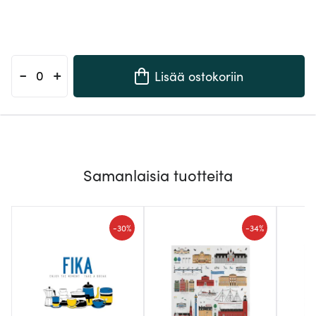
-
+
Lisää ostokoriin
Samanlaisia tuotteita
-
-
30%
34%