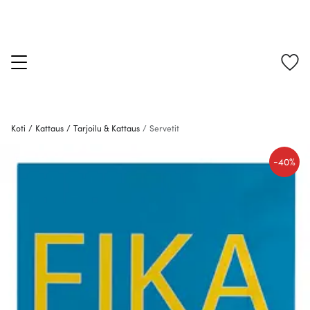
Koti
/
Kattaus
/
Tarjoilu & Kattaus
/
Servetit
-
40%