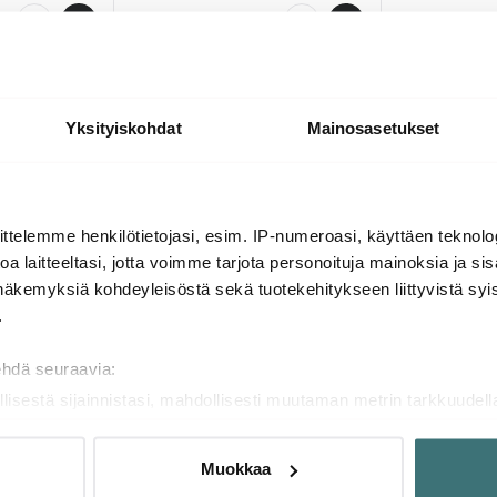
Saatavilla
Muutama jälj
Yksityiskohdat
Mainosasetukset
Lisää samasta sarjasta
ttelemme henkilötietojasi, esim. IP-numeroasi, käyttäen teknolog
a laitteeltasi, jotta voimme tarjota personoituja mainoksia ja sis
näkemyksiä kohdeyleisöstä sekä tuotekehitykseen liittyvistä syist
.
ehdä seuraavia:
llisestä sijainnistasi, mahdollisesti muutaman metrin tarkkuudell
naamalla sen ominaispiirteitä aktiivisesti (sormenjäljen muodost
tietojasi käsitellään ja miten voit määrittää asetuksesi
tiedot-osi
Muokkaa
sen milloin vain evästeilmoituksessa.