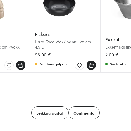
Fiskars
Exxent
Hard Face Wokkipannu 28 cm
2 cm Pyökki
4,5 L
Exxent Kastik
96.00 €
2.00 €
Muutama jäljellä
Saatavilla
Leikkuulaudat
Continenta