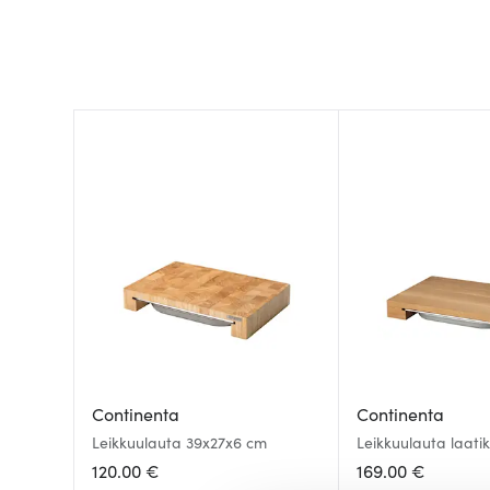
Continenta
Continenta
Leikkuulauta 39x27x6 cm
Leikkuulauta laatik
cm Tammi
120.00 €
169.00 €