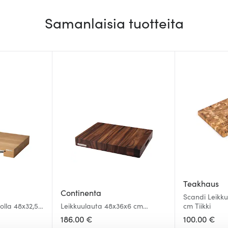
Samanlaisia tuotteita
Teakhaus
Continenta
Scandi Leikku
olla 48x32,5
Leikkuulauta 48x36x6 cm
cm Tiikki
Akaasia
186.00 €
100.00 €