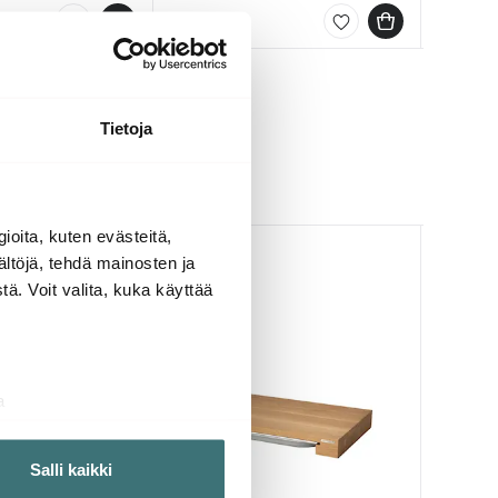
ellä
Saatavilla
Saatav
Muutam
Tietoja
ioita, kuten evästeitä,
ältöjä, tehdä mainosten ja
ä. Voit valita, kuka käyttää
a
aminen)
ossa
. Voit muuttaa
Salli kaikki