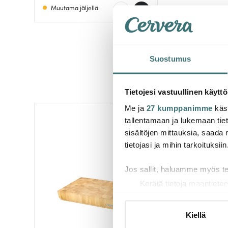
Muutama jäljellä
Muutama jäljellä
Suostumus
Tietojesi vastuullinen käyttö
Me ja
27 kumppanimme
käsi
tallentamaan ja lukemaan tieto
sisältöjen mittauksia, saada 
tietojasi ja mihin tarkoituksiin
Jos sallit, haluamme myös t
Kerätä tietoja maantietee
Tunnistaa laitteesi skan
Lue lisää siitä, miten henkilö
Kiellä
suostumustasi tai peruuttaa 