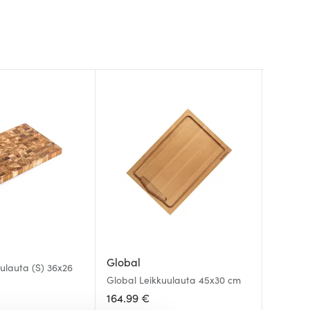
Global
Grand
Contin
ulauta (S) 36x26
Global Leikkuulauta 45x30 cm
Leikkuu
Leikkuu
Pähkin
164.99 €
125.00
120.00