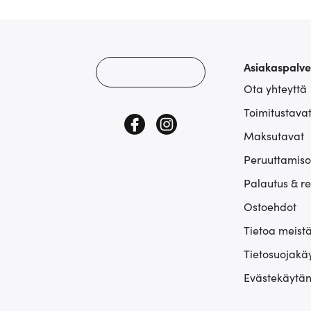
Asiakaspalve
Ota yhteyttä
Toimitustava
Maksutavat
Peruuttamiso
Palautus & r
Ostoehdot
Tietoa meist
Tietosuojakä
Evästekäytän