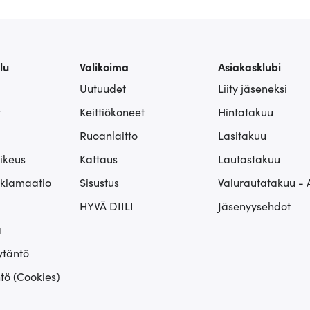
lu
Valikoima
Asiakasklubi
Uutuudet
Liity jäseneksi
t
Keittiökoneet
Hintatakuu
Ruoanlaitto
Lasitakuu
ikeus
Kattaus
Lautastakuu
eklamaatio
Sisustus
Valurautatakuu - 
HYVÄ DIILI
Jäsenyysehdot
ä
ytäntö
tö (Cookies)