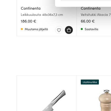
Continenta
Continenta
Käytämme evästeitä tarjoama
Leikkuulauta 48x36x7,3 cm
Veitsitukki Akacia 7
ja kävijämäärämme analysoim
186.00 €
66.00 €
kumppaneillemme tietoja siitä
olet antanut heille tai joita o
Muutama jäljellä
Saatavilla
Löytönurkka