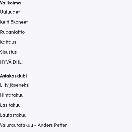
Valikoima
Uutuudet
Keittiökoneet
Ruoanlaitto
Kattaus
Sisustus
HYVÄ DIILI
Asiakasklubi
Liity jäseneksi
Hintatakuu
Lasitakuu
Lautastakuu
Valurautatakuu - Anders Petter