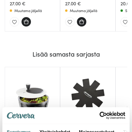
27.00 €
27.00 €
20.0
Muutama jäljellä
Muutama jäljellä
Saat
Lisää samasta sarjasta
Demeyere
Special Pannunsuoja
Gefu
Deme
Suostumus
Yksityiskohdat
Mainosasetukset
Tiet