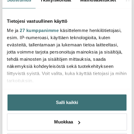
40 cm 2 kpl
Special Salaattilinko
Specia
14.01 €
67.00 €
27.00
Loppuunmyyty
Tietojesi vastuullinen käyttö
Muutama jäljellä
verkkosivulla
Muu
Me ja
27 kumppanimme
käsittelemme henkilötietojasi,
esim. IP-numeroasi, käyttäen teknologioita, kuten
evästeitä, tallentamaan ja lukemaan tietoa laitteeltasi,
jotta voimme tarjota personoituja mainoksia ja sisältöjä,
tehdä mainosten ja sisältöjen mittauksia, saada
Saatat pitää myös näistä
näkemyksiä kohdeyleisöstä sekä tuotekehitykseen
liittyvistä syistä. Voit valita, kuka käyttää tietojasi ja mihin
tarkoituksiin.
Jos sallit, haluamme myös tehdä seuraavia:
Salli kaikki
Kerätä tietoja maantieteellisestä sijainnistasi,
mahdollisesti muutaman metrin tarkkuudella
Tunnistaa laitteesi skannaamalla sen ominaispiirteitä
Muokkaa
aktiivisesti (sormenjäljen muodostaminen)
Lue lisää siitä, miten henkilötietojasi käsitellään ja miten