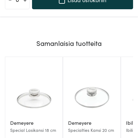
Samanlaisia tuotteita
Demeyere
Demeyere
Ibili
Special Lasikansi 18 cm
Specialties Kansi 20 cm
Ibili 