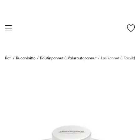
Koti
/
Ruoanlaitto
/
Paistinpannut & Valurautapannut
/
Lasikannet & Tarvikkee