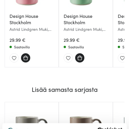
Design House
Design House
Desi
Stockholm
Stockholm
Stoc
Astrid Lindgren Muki,
Astrid Lindgren Muki,
Astri
Tänk för att jag kan 35
Jag är fräknigare 35 cl
Jag v
cl Roosa
29.99 €
Vihreä
29.99 €
ställa
29.9
Saatavilla
Saatavilla
Saat
Lisää samasta sarjasta