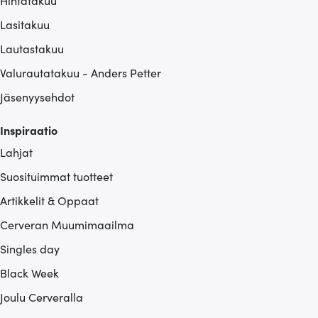
Hintatakuu
Lasitakuu
Lautastakuu
Valurautatakuu - Anders Petter
Jäsenyysehdot
Inspiraatio
Lahjat
Suosituimmat tuotteet
Artikkelit & Oppaat
Cerveran Muumimaailma
Singles day
Black Week
Joulu Cerveralla