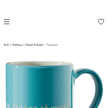
Koti
/
Kattaus
/
Mukit & Kupit
/
Teekupit