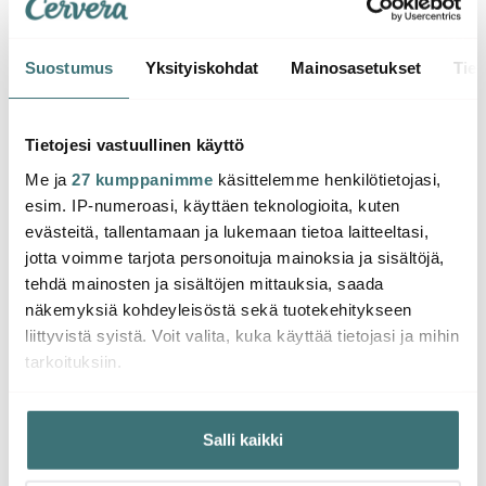
Suostumus
Yksityiskohdat
Mainosasetukset
Tiet
Design House
Design House
Desi
Stockholm
Stockholm
Stoc
Tietojesi vastuullinen käyttö
Astrid Lindgren Muki,
Astrid Lindgren Muki,
Astrid
Ge barnen kärlek 35 cl
Trarallanrallanlej 35 cl
Och s
Me ja
27 kumppanimme
käsittelemme henkilötietojasi,
Harmaa
29.99 €
Ruskea
29.99 €
några
29.9
esim. IP-numeroasi, käyttäen teknologioita, kuten
Sinin
Saatavilla
Saatavilla
Saat
evästeitä, tallentamaan ja lukemaan tietoa laitteeltasi,
jotta voimme tarjota personoituja mainoksia ja sisältöjä,
tehdä mainosten ja sisältöjen mittauksia, saada
näkemyksiä kohdeyleisöstä sekä tuotekehitykseen
liittyvistä syistä. Voit valita, kuka käyttää tietojasi ja mihin
tarkoituksiin.
Saatat pitää myös näistä
Jos sallit, haluamme myös tehdä seuraavia:
Salli kaikki
Kerätä tietoja maantieteellisestä sijainnistasi,
mahdollisesti muutaman metrin tarkkuudella