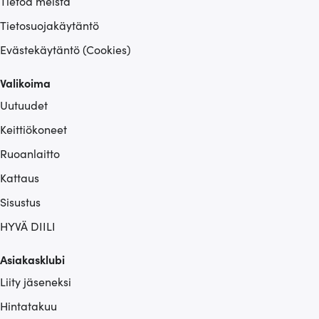
Tietoa meistä
Tietosuojakäytäntö
Evästekäytäntö (Cookies)
Valikoima
Uutuudet
Keittiökoneet
Ruoanlaitto
Kattaus
Sisustus
HYVÄ DIILI
Asiakasklubi
Liity jäseneksi
Hintatakuu