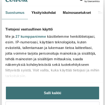
Suostumus
Yksityiskohdat
Mainosasetukset
Tiet
Design House
Design House
Desi
Stockholm
Stockholm
Stoc
Elsa Beskow Muki 40 cl
Elsa Beskow Muki 40 cl
Elsa 
Tietojesi vastuullinen käyttö
Setä Sininen
Täti Sinipunainen
Täti V
Me ja
27 kumppanimme
käsittelemme henkilötietojasi,
29.99 €
29.99 €
25.0
esim. IP-numeroasi, käyttäen teknologioita, kuten
Saatavilla
Saatavilla
Saat
evästeitä, tallentamaan ja lukemaan tietoa laitteeltasi,
jotta voimme tarjota personoituja mainoksia ja sisältöjä,
tehdä mainosten ja sisältöjen mittauksia, saada
näkemyksiä kohdeyleisöstä sekä tuotekehitykseen
liittyvistä syistä. Voit valita, kuka käyttää tietojasi ja mihin
tarkoituksiin.
Saatat pitää myös näistä
Jos sallit, haluamme myös tehdä seuraavia:
Salli kaikki
Kerätä tietoja maantieteellisestä sijainnistasi,
-
35%
mahdollisesti muutaman metrin tarkkuudella
Tunnistaa laitteesi skannaamalla sen ominaispiirteitä