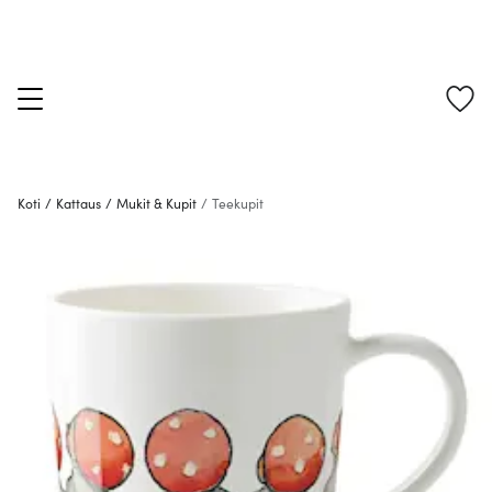
Koti
/
Kattaus
/
Mukit & Kupit
/
Teekupit