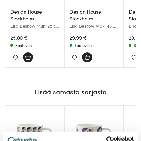
Design House
Design House
Desi
Stockholm
Stockholm
Stoc
Elsa Beskow Muki 28 cl
Elsa Beskow Muki 40 cl
Elsa 
Täti Ruskea
August
Rose
25.00 €
29.99 €
29.9
Saatavilla
Saatavilla
Saat
Lisää samasta sarjasta