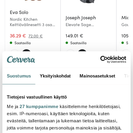
Eva Solo
Joseph Joseph
Micr
Nordic Kitchen
Keittiövälinesetti 3 osaa
Elevate Sage
Gourm
Bambu
Keittiövälineet 16,5x36
3 osa
36.29 €
cm Harmaa
149.01 €
105.0
72.00 €
Saatavilla
Saatavilla
Saat
Suostumus
Yksityiskohdat
Mainosasetukset
Tiet
Saatat pitää myös näistä
Tietojesi vastuullinen käyttö
Me ja
27 kumppanimme
käsittelemme henkilötietojasi,
-
-
24%
24%
esim. IP-numeroasi, käyttäen teknologioita, kuten
evästeitä, tallentamaan ja lukemaan tietoa laitteeltasi,
jotta voimme tarjota personoituja mainoksia ja sisältöjä,