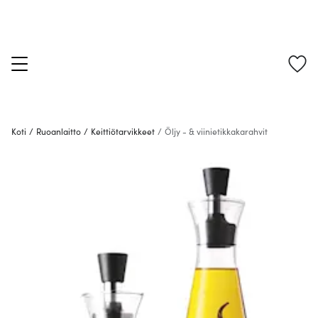
Koti
/
Ruoanlaitto
/
Keittiötarvikkeet
/
Öljy - & viinietikkakarahvit