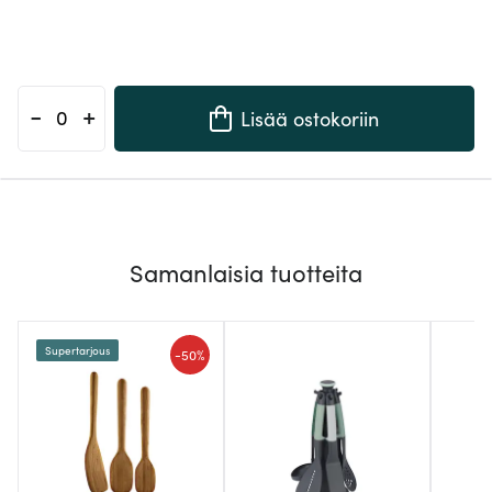
-
+
Lisää ostokoriin
Samanlaisia tuotteita
Supertarjous
-
50%