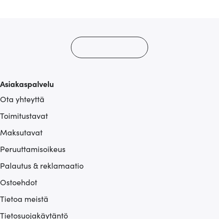
alan kumppaneillemme tietoja siitä, miten käytät
sivustoamme. Kumppanimme voivat yhdistää näitä
tietoja muihin tietoihin, joita olet antanut heille tai joita on
kerätty, kun olet käyttänyt heidän palvelujaan.
Asiakaspalvelu
Ota yhteyttä
Toimitustavat
Maksutavat
Peruuttamisoikeus
Palautus & reklamaatio
Ostoehdot
Tietoa meistä
Tietosuojakäytäntö