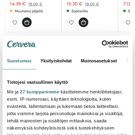
Beige
14.39 €
15.30 €
7.12 
19.00 €
19.00 €
Muutama jäljellä
Saatavilla
Saat
Saatat pitää myös näistä
Suostumus
Yksityiskohdat
Mainosasetukset
Tiet
-
-
47%
42%
Tietojesi vastuullinen käyttö
Me ja
27 kumppanimme
käsittelemme henkilötietojasi,
esim. IP-numeroasi, käyttäen teknologioita, kuten
evästeitä, tallentamaan ja lukemaan tietoa laitteeltasi,
jotta voimme tarjota personoituja mainoksia ja sisältöjä,
tehdä mainosten ja sisältöjen mittauksia, saada
Eva Solo
näkemyksiä kohdeyleisöstä sekä tuotekehitykseen
Eva Solo
Eva S
Green Tools
liittyvistä syistä. Voit valita, kuka käyttää tietojasi ja mihin