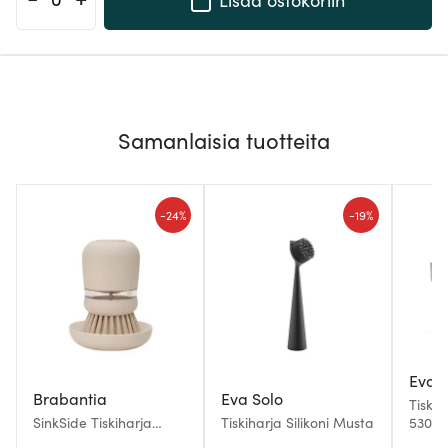
Samanlaisia tuotteita
-
-
24%
19%
Eva S
Brabantia
Eva Solo
Tiski
SinkSide Tiskiharja
Tiskiharja Silikoni Musta
53068
pesuainesäiliöllä Soft