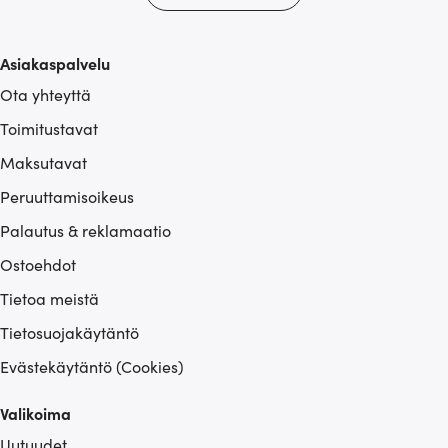
tietoja muihin tietoihin, joita olet antanut heille tai joita on
kerätty, kun olet käyttänyt heidän palvelujaan.
Asiakaspalvelu
Ota yhteyttä
Toimitustavat
Maksutavat
Peruuttamisoikeus
Palautus & reklamaatio
Ostoehdot
Tietoa meistä
Tietosuojakäytäntö
Evästekäytäntö (Cookies)
Valikoima
Uutuudet