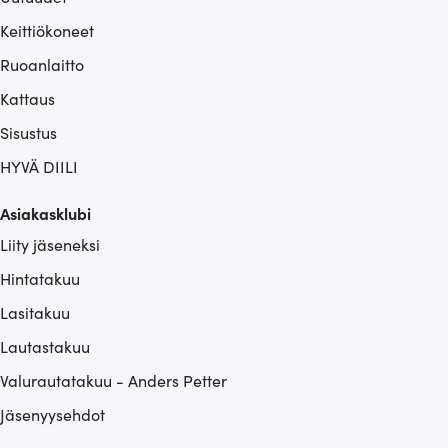
Keittiökoneet
Ruoanlaitto
Kattaus
Sisustus
HYVÄ DIILI
Asiakasklubi
Liity jäseneksi
Hintatakuu
Lasitakuu
Lautastakuu
Valurautatakuu - Anders Petter
Jäsenyysehdot