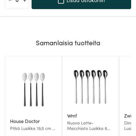
Samanlaisia tuotteita
Wmf
Zwill
House Doctor
Nuova Latte-
Dinne
Pitkä Lusikka 19,5 cm 4
Macchiato Lusikka 6
Lusikk
kpl Musta/Hopea
kpl