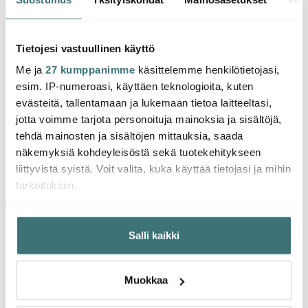
Bernadotte
Bernadotte Vedenkeitin
Berna
Leivänpaahdin Teräs
1,5 L Teräs
Termo
144.00 €
175.00 €
90.0
Tietojesi vastuullinen käyttö
Saatavilla
Saatavilla
Saat
Me ja
27 kumppanimme
käsittelemme henkilötietojasi,
esim. IP-numeroasi, käyttäen teknologioita, kuten
evästeitä, tallentamaan ja lukemaan tietoa laitteeltasi,
jotta voimme tarjota personoituja mainoksia ja sisältöjä,
tehdä mainosten ja sisältöjen mittauksia, saada
Saatat pitää myös näistä
näkemyksiä kohdeyleisöstä sekä tuotekehitykseen
liittyvistä syistä. Voit valita, kuka käyttää tietojasi ja mihin
tarkoituksiin.
-
-
34%
36%
Jos sallit, haluamme myös tehdä seuraavia:
Salli kaikki
Kerätä tietoja maantieteellisestä sijainnistasi,
mahdollisesti muutaman metrin tarkkuudella
Tunnistaa laitteesi skannaamalla sen ominaispiirteitä
Muokkaa
aktiivisesti (sormenjäljen muodostaminen)
Lue lisää siitä, miten henkilötietojasi käsitellään ja miten