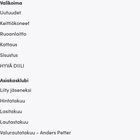
Valikoima
Uutuudet
Keittiökoneet
Ruoanlaitto
Kattaus
Sisustus
HYVÄ DIILI
Asiakasklubi
Liity jäseneksi
Hintatakuu
Lasitakuu
Lautastakuu
Valurautatakuu - Anders Petter