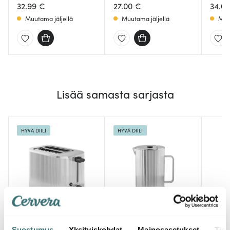
32.99 €
27.00 €
34.0
Muutama jäljellä
Muutama jäljellä
Muu
Lisää samasta sarjasta
HYVÄ DIILI
HYVÄ DIILI
Georg Jensen
Georg Jensen
Geor
Suostumus
Yksityiskohdat
Mainosasetukset
Tiet