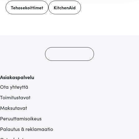
tukemiseen ja kävijämäärämme analysoimiseen. Lisäksi
Tehosekoittimet
KitchenAid
jaamme sosiaalisen median, mainosalan ja analytiikka-
alan kumppaneillemme tietoja siitä, miten käytät
sivustoamme. Kumppanimme voivat yhdistää näitä
tietoja muihin tietoihin, joita olet antanut heille tai joita on
kerätty, kun olet käyttänyt heidän palvelujaan.
Asiakaspalvelu
Ota yhteyttä
Toimitustavat
Maksutavat
Peruuttamisoikeus
Palautus & reklamaatio