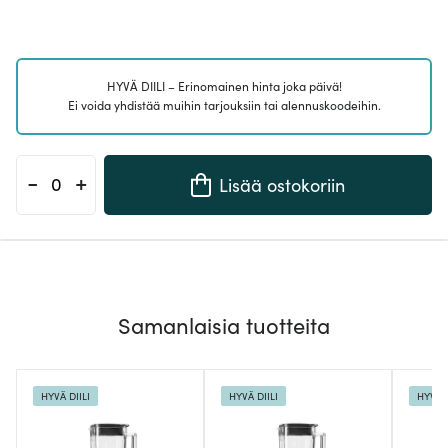
HYVÄ DIILI – Erinomainen hinta joka päivä!
Ei voida yhdistää muihin tarjouksiin tai alennuskoodeihin.
-
+
Lisää ostokoriin
Samanlaisia tuotteita
HYVÄ DIILI
HYVÄ DIILI
HYVÄ D