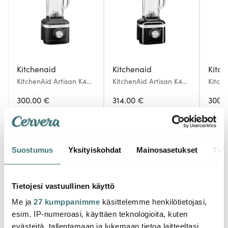
Kitchenaid
Kitchenaid
Kitch
KitchenAid Artisan K400
KitchenAid Artisan K400
Kitch
Tehosekoitin 1,4 L Lava
Tehosekoitin 1,4 L
Tehose
300.00 €
Musta
314.00 €
Pistaa
300.
Muutama jäljellä
Muutama jäljellä
Muu
Suostumus
Yksityiskohdat
Mainosasetukset
Tiet
Saatat pitää myös näistä
Tietojesi vastuullinen käyttö
Me ja
27 kumppanimme
käsittelemme henkilötietojasi,
esim. IP-numeroasi, käyttäen teknologioita, kuten
HYVÄ DIILI
evästeitä, tallentamaan ja lukemaan tietoa laitteeltasi,