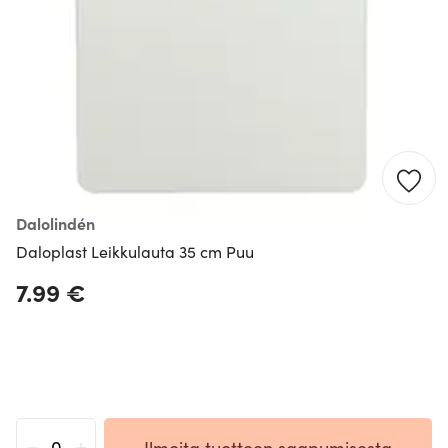
Dalolindén
Daloplast Leikkulauta 35 cm Puu
7.99 €
-
+
Ilmoita tuotteen saapumisesta