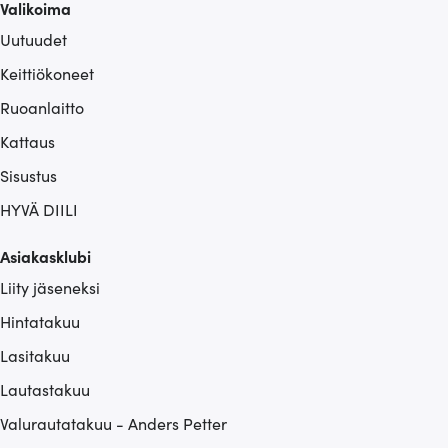
Valikoima
Uutuudet
Keittiökoneet
Ruoanlaitto
Kattaus
Sisustus
HYVÄ DIILI
Asiakasklubi
Liity jäseneksi
Hintatakuu
Lasitakuu
Lautastakuu
Valurautatakuu - Anders Petter