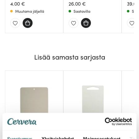
4.00 €
26.00 €
39.01
Muutama jäljellä
Saatavilla
Saat
Lisää samasta sarjasta
Dalolindén
Dalo
Dalolindén
Suostumus
Yksityiskohdat
Mainosasetukset
Tiet