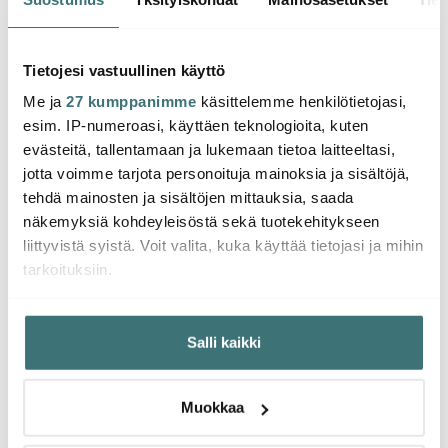
Daloplast Leikkulauta
Dalop
Daloplast Leikkulauta
25 cm Puu
25 cm
Bendy 37 cm Beige
4.99 €
Vaale
4.99
4.00 €
Loppuunmyyty
Lop
Tietojesi vastuullinen käyttö
Saatavilla
verkkosivulla
verk
Me ja
27 kumppanimme
käsittelemme henkilötietojasi,
esim. IP-numeroasi, käyttäen teknologioita, kuten
evästeitä, tallentamaan ja lukemaan tietoa laitteeltasi,
jotta voimme tarjota personoituja mainoksia ja sisältöjä,
tehdä mainosten ja sisältöjen mittauksia, saada
Saatat pitää myös näistä
näkemyksiä kohdeyleisöstä sekä tuotekehitykseen
liittyvistä syistä. Voit valita, kuka käyttää tietojasi ja mihin
tarkoituksiin.
Jos sallit, haluamme myös tehdä seuraavia:
Salli kaikki
Kerätä tietoja maantieteellisestä sijainnistasi,
mahdollisesti muutaman metrin tarkkuudella
Tunnistaa laitteesi skannaamalla sen ominaispiirteitä
Muokkaa
aktiivisesti (sormenjäljen muodostaminen)
Lue lisää siitä, miten henkilötietojasi käsitellään ja miten