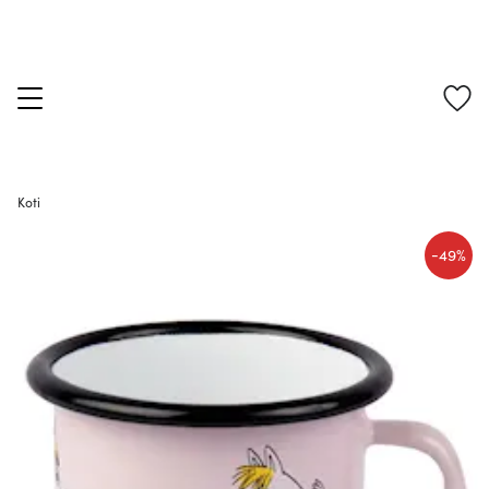
Koti
-
49%