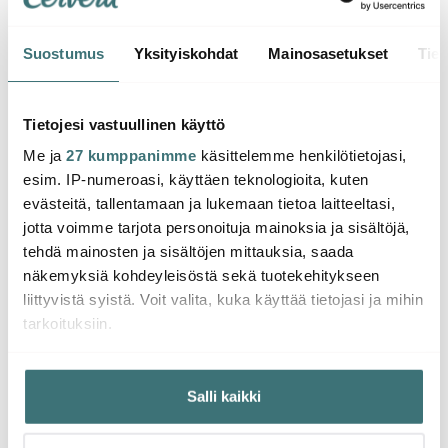
Suostumus
Yksityiskohdat
Mainosasetukset
Tiet
Muurla
Muurla
Muur
Muumi Emalimuki
Muumi Emalimuki 0,55
Muumi
Sailors 3,7 dl
L Mörkö
Muum
Tietojesi vastuullinen käyttö
Me ja
27 kumppanimme
käsittelemme henkilötietojasi,
10.40 €
11.58 €
10.40
20.00 €
24.00 €
esim. IP-numeroasi, käyttäen teknologioita, kuten
Saatavilla
Muutama jäljellä
Saat
evästeitä, tallentamaan ja lukemaan tietoa laitteeltasi,
jotta voimme tarjota personoituja mainoksia ja sisältöjä,
tehdä mainosten ja sisältöjen mittauksia, saada
näkemyksiä kohdeyleisöstä sekä tuotekehitykseen
liittyvistä syistä. Voit valita, kuka käyttää tietojasi ja mihin
tarkoituksiin.
Saatat pitää myös näistä
Jos sallit, haluamme myös tehdä seuraavia:
Salli kaikki
Kerätä tietoja maantieteellisestä sijainnistasi,
mahdollisesti muutaman metrin tarkkuudella
Tunnistaa laitteesi skannaamalla sen ominaispiirteitä