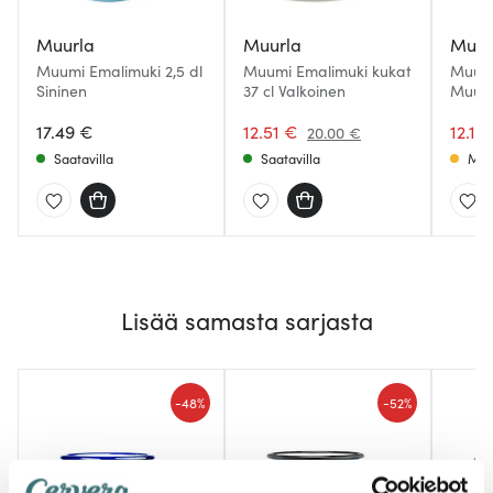
Muurla
Muurla
Muur
Muumi Emalimuki 2,5 dl
Muumi Emalimuki kukat
Muumi
Sininen
37 cl Valkoinen
Muumi
Mintt
17.49 €
12.51 €
12.15
20.00 €
Saatavilla
Saatavilla
Muu
Lisää samasta sarjasta
-
-
48%
52%