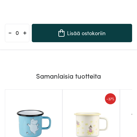
-
+
Lisää ostokoriin
Samanlaisia tuotteita
-
37%