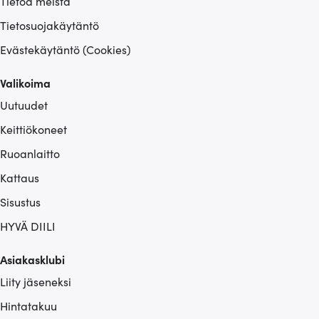
Tietoa meistä
Tietosuojakäytäntö
Evästekäytäntö (Cookies)
Valikoima
Uutuudet
Keittiökoneet
Ruoanlaitto
Kattaus
Sisustus
HYVÄ DIILI
Asiakasklubi
Liity jäseneksi
Hintatakuu