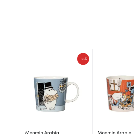
-
36%
Moomin Arabia
Moomin Arabia