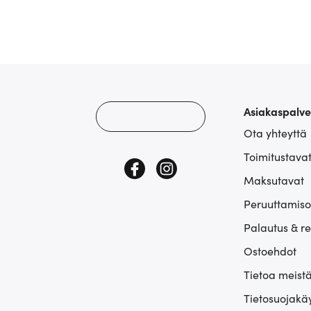
Asiakaspalve
Ota yhteyttä
Toimitustava
Maksutavat
Peruuttamiso
Palautus & r
Ostoehdot
Tietoa meist
Tietosuojakä