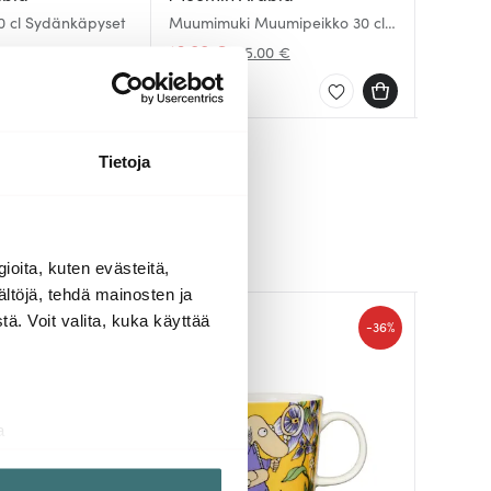
 cl Sydänkäpyset
Muumimuki Muumipeikko 30 cl
Muumimu
Muumim
Nurmenvihreä
cl Har
16.00 €
16.00 
16.00 
00 €
25.00 €
Saatavilla
Saatav
Saatav
Tietoja
ioita, kuten evästeitä,
ältöjä, tehdä mainosten ja
ä. Voit valita, kuka käyttää
-
-
36%
36%
a
aminen)
ossa
. Voit muuttaa