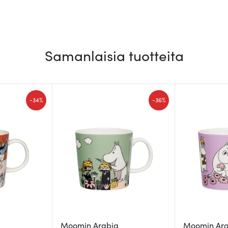
Samanlaisia tuotteita
-
-
34%
36%
Moomin Arabia
Moomin Ar