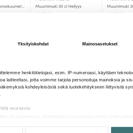
Lomakuumetta
Muumimuki 30 cl Hellyys
Muumimuki 30
16.00 €
16.00 €
25.00 €
25.
Saatavilla
Saatavilla
Yksityiskohdat
Mainosasetukset
Lisää samasta sarjasta
ttelemme henkilötietojasi, esim. IP-numeroasi, käyttäen teknolog
a laitteeltasi, jotta voimme tarjota personoituja mainoksia ja sis
näkemyksiä kohdeyleisöstä sekä tuotekehitykseen liittyvistä syist
-
-
36%
36%
.
ehdä seuraavia:
llisestä sijainnistasi, mahdollisesti muutaman metrin tarkkuudell
naamalla sen ominaispiirteitä aktiivisesti (sormenjäljen muodost
tietojasi käsitellään ja miten voit määrittää asetuksesi
tiedot-osi