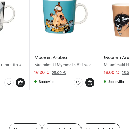
Moomin Arabia
Moomin Ar
lu muutto 30
Muumimuki Mymmelin äiti 30 cl
Muumimuki Ha
Sininen
cl
16.30 €
16.00 €
25.00 €
25.
Saatavilla
Saatavilla