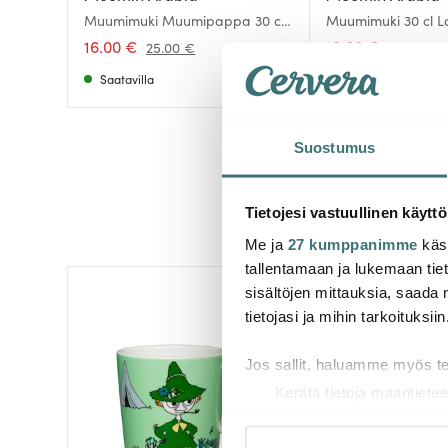
Muumimuki Muumipappa 30 cl
Muumimuki 30 cl 
Harmaa
Kesä 2026
16.00 €
19.00 €
25.00 €
29.00 €
Saatavilla
Saatavilla
Suostumus
Tietojesi vastuullinen käyttö
Me ja
27 kumppanimme
käsi
tallentamaan ja lukemaan tieto
sisältöjen mittauksia, saada 
-
36%
tietojasi ja mihin tarkoituksiin
Jos sallit, haluamme myös t
Kerätä tietoja maantietee
Tunnistaa laitteesi skan
Lue lisää siitä, miten henkilö