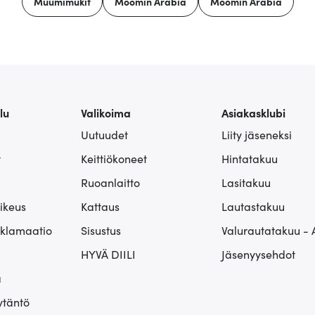
Muumimukit
Moomin Arabia
Moomin Arabia
lu
Valikoima
Asiakasklubi
Uutuudet
Liity jäseneksi
t
Keittiökoneet
Hintatakuu
Ruoanlaitto
Lasitakuu
ikeus
Kattaus
Lautastakuu
eklamaatio
Sisustus
Valurautatakuu - 
HYVÄ DIILI
Jäsenyysehdot
ä
ytäntö