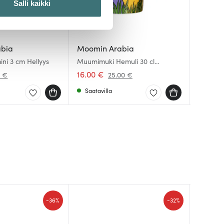
Salli kaikki
 ominaisuuksien tukemiseen
tiikka-alan
abia
Moomin Arabia
Moomin
Moomin
ietoja muihin tietoihin, joita
ni 3 cm Hellyys
Muumimuki Hemuli 30 cl
Muumimuk
Muumim
Keltainen
Nuuskam
16.00 €
16.00 
16.00 
0 €
25.00 €
Saatavilla
Saatav
Saatav
-
-
36%
32%