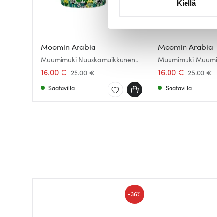
Kiellä
suostumustasi tai peruuttaa 
Käytämme evästeitä tarjoama
ja kävijämäärämme analysoim
Moomin Arabia
Moomin Arabia
kumppaneillemme tietoja siitä
Muumimuki Nuuskamuikkunen
Muumimuki Muumit
30 cl
Sininen
olet antanut heille tai joita o
16.00 €
16.00 €
25.00 €
25.00 €
Saatavilla
Saatavilla
-
36%