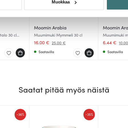
Muokkaa
sen milloin vain evästeilmoituksessa.
mme sisällön ja mainosten räätälöimiseen, sosiaalisen median
iseen. Lisäksi jaamme sosiaalisen median, mainosalan ja analy
Moomin Arabia
Moomin Ar
, miten käytät sivustoamme. Kumppanimme voivat yhdistää näitä t
alo 30 cl
Muumimuki Mymmeli 30 cl
Muumimuki mi
n kerätty, kun olet käyttänyt heidän palvelujaan.
16.00 €
6.44 €
25.00 €
10.0
Saatavilla
Saatavilla
Saatat pitää myös näistä
-
-
36%
35%