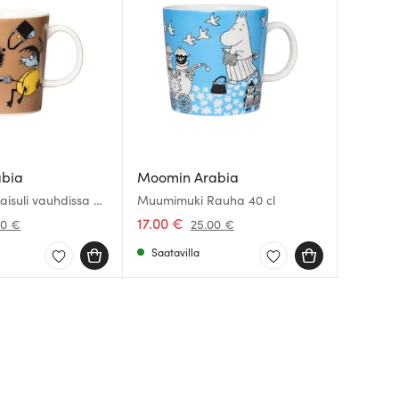
abia
Moomin Arabia
Moomin
Moomin
isuli vauhdissa 30
Muumimuki Rauha 40 cl
Muumim
Muumimuk
kunnioit
Liila
17.00 €
16.00 
16.00 
00 €
25.00 €
Saatavilla
Saatav
Saatav