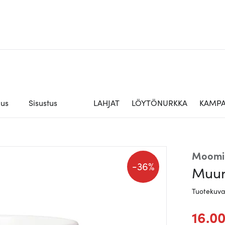
aus
Sisustus
LAHJAT
LÖYTÖNURKKA
KAMPA
Moomi
-
36%
Muum
Tuotekuv
16.0