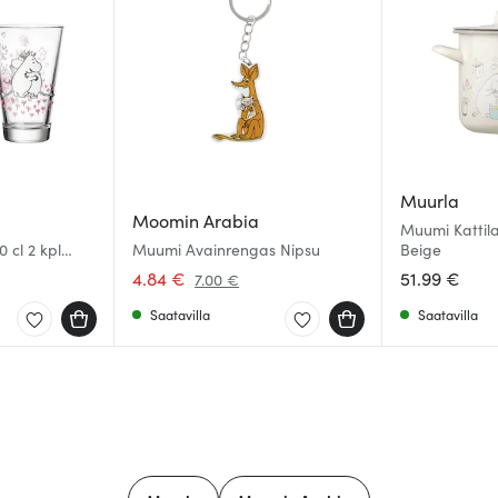
Muurla
Moomin Arabia
Muumi Kattila
 cl 2 kpl
Muumi Avainrengas Nipsu
Beige
4.84 €
51.99 €
7.00 €
Saatavilla
Saatavilla