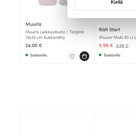
Kiellä
suostumustasi tai peruuttaa 
Käytämme evästeitä tarjoama
Muurla
ja kävijämäärämme analysoim
Rätt Start
Muumi Leikkuulauta / Tarjotin
kumppaneillemme tietoja siitä
13x33 cm Kukkaniitty
Muumi Muki 20 cl 
karit
olet antanut heille tai joita o
24.00 €
5.99 €
9.99 €
Saatavilla
Saatavilla