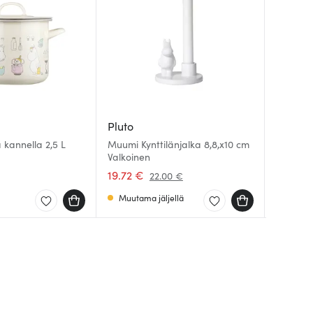
Pluto
Moomin
Moomin
 kannella 2,5 L
Muumi Kynttilänjalka 8,8,x10 cm
Valkoinen
Muumi K
Muumi K
Perheen
70x140 
19.72 €
10.99 
35.00 
22.00 €
Muutama jäljellä
Saatav
Saatav