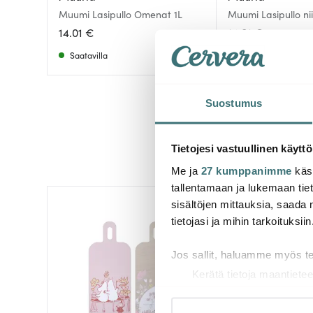
Muumi Lasipullo Omenat 1L
Muumi Lasipullo niit
14.01 €
14.01 €
Saatavilla
Saatavilla
Suostumus
Tietojesi vastuullinen käyttö
Me ja
27 kumppanimme
käsi
tallentamaan ja lukemaan tieto
sisältöjen mittauksia, saada 
tietojasi ja mihin tarkoituksiin
Jos sallit, haluamme myös t
Kerätä tietoja maantietee
Tunnistaa laitteesi skan
Lue lisää siitä, miten henkilö