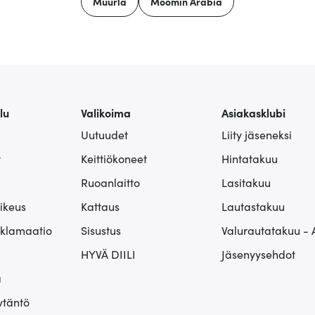
Muurla
Moomin Arabia
lu
Valikoima
Asiakasklubi
Uutuudet
Liity jäseneksi
t
Keittiökoneet
Hintatakuu
Ruoanlaitto
Lasitakuu
ikeus
Kattaus
Lautastakuu
eklamaatio
Sisustus
Valurautatakuu - 
HYVÄ DIILI
Jäsenyysehdot
ä
ytäntö