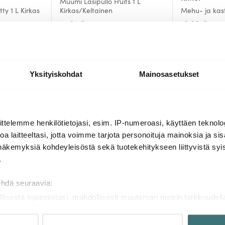
Muumi Lasipullo Fruits 1 L
ty 1 L Kirkas
Kirkas/Keltainen
Mehu- ja kast
14.01 €
10.00 €
Saatavilla
Saatavilla
Yksityiskohdat
Mainosasetukset
Lisää samasta sarjasta
ttelemme henkilötietojasi, esim. IP-numeroasi, käyttäen teknolog
a laitteeltasi, jotta voimme tarjota personoituja mainoksia ja sis
näkemyksiä kohdeyleisöstä sekä tuotekehitykseen liittyvistä syist
-
40%
.
ehdä seuraavia:
llisestä sijainnistasi, mahdollisesti muutaman metrin tarkkuudell
naamalla sen ominaispiirteitä aktiivisesti (sormenjäljen muodost
tietojasi käsitellään ja miten voit määrittää asetuksesi
tiedot-osi