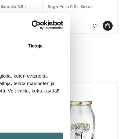
ikepullo 0,5 L
Sogn Pullo 0,5 L Kirkas
Fruits &
Muumi L
sitruuna
9.00 €
73.00 
14.01 €
Saatavilla
Muutam
Saatav
Tietoja
ioita, kuten evästeitä,
ältöjä, tehdä mainosten ja
ä. Voit valita, kuka käyttää
a
aminen)
ossa
. Voit muuttaa