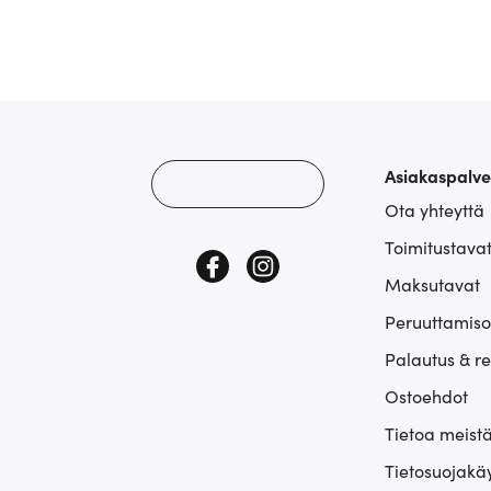
Asiakaspalve
Ota yhteyttä
Toimitustava
Maksutavat
Peruuttamiso
Palautus & r
Ostoehdot
Tietoa meist
Tietosuojakä