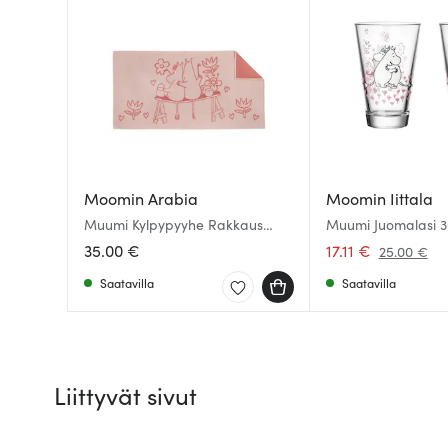
Moomin Arabia
Moomin Iittala
Muumi Kylpypyyhe Rakkaus
Muumi Juomalasi 30
70x140 cm
Rakkaus
35.00 €
17.11 €
25.00 €
Saatavilla
Saatavilla
Liittyvät sivut