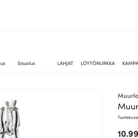
aus
Sisustus
LAHJAT
LÖYTÖNURKKA
KAMPA
Muurl
Muum
Tuotekuv
10.9