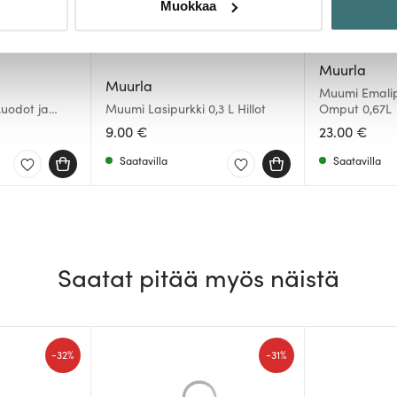
Muokkaa
sen milloin vain evästeilmoituksessa.
mme sisällön ja mainosten räätälöimiseen, sosiaalisen median
Muurla
iseen. Lisäksi jaamme sosiaalisen median, mainosalan ja analy
Muurla
Muumi Emalipu
, miten käytät sivustoamme. Kumppanimme voivat yhdistää näitä t
Luodot ja
Muumi Lasipurkki 0,3 L Hillot
Omput 0,67L
n kerätty, kun olet käyttänyt heidän palvelujaan.
9.00 €
23.00 €
Saatavilla
Saatavilla
Saatat pitää myös näistä
-
-
32%
31%