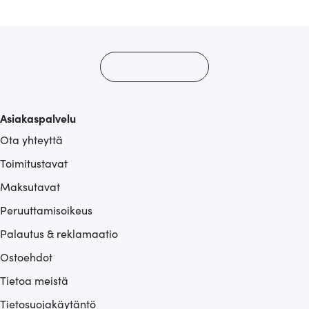
alan kumppaneillemme tietoja siitä, miten käytät
sivustoamme. Kumppanimme voivat yhdistää näitä
tietoja muihin tietoihin, joita olet antanut heille tai joita on
kerätty, kun olet käyttänyt heidän palvelujaan.
Asiakaspalvelu
Ota yhteyttä
Toimitustavat
Maksutavat
Peruuttamisoikeus
Palautus & reklamaatio
Ostoehdot
Tietoa meistä
Tietosuojakäytäntö