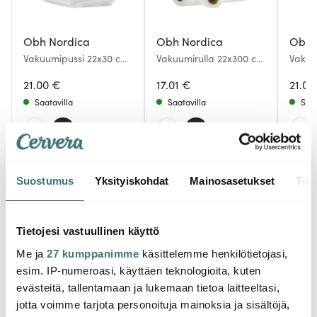
Obh Nordica
Obh Nordica
Obh 
Vakuumipussi 22x30 cm
Vakuumirulla 22x300 cm
Vakuu
50 kpl
2 kpl
35 kpl
21.00 €
17.01 €
21.00
Saatavilla
Saatavilla
Saat
Suostumus
Yksityiskohdat
Mainosasetukset
Tiet
Saatat pitää myös näistä
Tietojesi vastuullinen käyttö
Me ja
27 kumppanimme
käsittelemme henkilötietojasi,
HYVÄ DIILI
HYVÄ DIILI
HYVÄ D
esim. IP-numeroasi, käyttäen teknologioita, kuten
evästeitä, tallentamaan ja lukemaan tietoa laitteeltasi,
jotta voimme tarjota personoituja mainoksia ja sisältöjä,